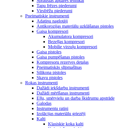
Sprauslas apdares tehnikai
Tapu frēzes piederumi
Virsfrēžu piederumi
Pneimatiskie instrumenti
Adatiņu naglotāji
Antikorozijas materiālu uzklāšanas pistoles
Gaisa kompresori
Akumulatora kompresori
Bezeļļas kompresori
Mobilie virzuļu kompresori
Gaisa pistoles
Gaisa pumpēšanas pistoles
Kompresoru rezerves detaļas
Pneimatiskās slīpmašīnas
Silikona pistoles
Skavu pistoles
Rokas instrumenti
Dažādi iekšdarbu instrumenti
Dažādi mērīšanas instrumenti
Eļļu, smērvielu un darba šķidrumu apstrāde
Galodas
Instrumentu ratiņi
Izolācijas materiālu griezēji
Kalti
Klasiskie koka kalti