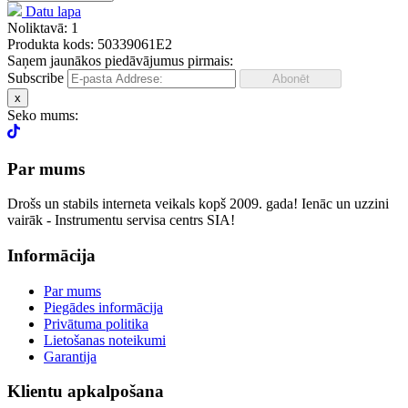
Datu lapa
Noliktavā: 1
Produkta kods: 50339061E2
Saņem jaunākos piedāvājumus pirmais:
Subscribe
x
Seko mums:
Par mums
Drošs un stabils interneta veikals kopš 2009. gada! Ienāc un uzzini
vairāk - Instrumentu servisa centrs SIA!
Informācija
Par mums
Piegādes informācija
Privātuma politika
Lietošanas noteikumi
Garantija
Klientu apkalpošana