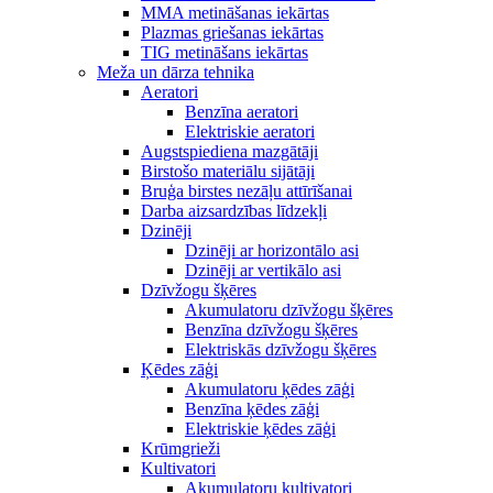
MMA metināšanas iekārtas
Plazmas griešanas iekārtas
TIG metināšans iekārtas
Meža un dārza tehnika
Aeratori
Benzīna aeratori
Elektriskie aeratori
Augstspiediena mazgātāji
Birstošo materiālu sijātāji
Bruģa birstes nezāļu attīrīšanai
Darba aizsardzības līdzekļi
Dzinēji
Dzinēji ar horizontālo asi
Dzinēji ar vertikālo asi
Dzīvžogu šķēres
Akumulatoru dzīvžogu šķēres
Benzīna dzīvžogu šķēres
Elektriskās dzīvžogu šķēres
Ķēdes zāģi
Akumulatoru ķēdes zāģi
Benzīna ķēdes zāģi
Elektriskie ķēdes zāģi
Krūmgrieži
Kultivatori
Akumulatoru kultivatori