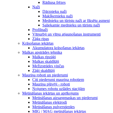
Rādiusa frēzes
Naži
Dārznieku naži
Makšķernieku naži
Mednieku un tūristu naži ar fiksētu asmeni
Saliekamie mednieku un tūristu naži
Profilnaži
Vītņurbji un vītņu atjaunošanas instrumenti
Zāģa ripas
Krāsošanas iekārtas
Akumulatora krāsošanas iekārtas
Malkas apstrādes tehnika
Malkas ripzāģi
Malkas skaldītāji
Mežizstrādes vinčas
Zāģi skaldītāji
Mauriņa roboti un piederumi
Citi piederumi mauriņa robotiem
Mauriņa pļāvēji - roboti
Nojumes robotu uzlādes stacijām
Metināšanas iekārtas un aprīkojums
Metināšanas aizsargmaskas un piederumi
Metināšanas elektrodi
Metināšanas pulverstieples
MIG / MAG metināšanas iekārtas