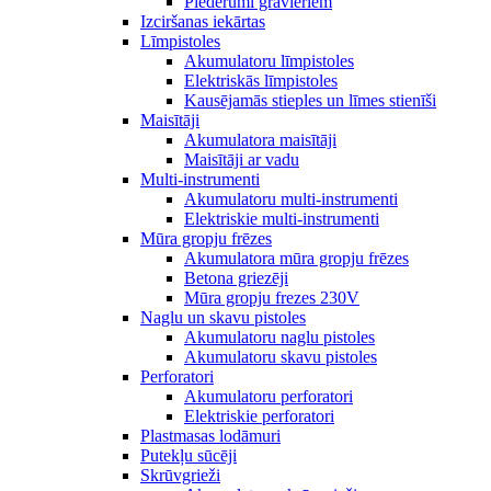
Piederumi gravieriem
Izciršanas iekārtas
Līmpistoles
Akumulatoru līmpistoles
Elektriskās līmpistoles
Kausējamās stieples un līmes stienīši
Maisītāji
Akumulatora maisītāji
Maisītāji ar vadu
Multi-instrumenti
Akumulatoru multi-instrumenti
Elektriskie multi-instrumenti
Mūra gropju frēzes
Akumulatora mūra gropju frēzes
Betona griezēji
Mūra gropju frezes 230V
Naglu un skavu pistoles
Akumulatoru naglu pistoles
Akumulatoru skavu pistoles
Perforatori
Akumulatoru perforatori
Elektriskie perforatori
Plastmasas lodāmuri
Putekļu sūcēji
Skrūvgrieži