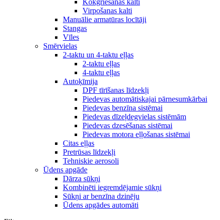
Kokgriešanas kalti
Virpošanas kalti
Manuālie armatūras locītāji
Stangas
Vīles
Smērvielas
2-taktu un 4-taktu eļļas
2-taktu eļļas
4-taktu eļļas
Autoķīmija
DPF tīrīšanas līdzekļi
Piedevas automātiskajai pārnesumkārbai
Piedevas benzīna sistēmai
Piedevas dīzeļdegvielas sistēmām
Piedevas dzesēšanas sistēmai
Piedevas motora eļļošanas sistēmai
Citas eļļas
Pretrūsas līdzekļi
Tehniskie aerosoli
Ūdens apgāde
Dārza sūkņi
Kombinēti iegremdējamie sūkņi
Sūkņi ar benzīna dzinēju
Ūdens apgādes automāti