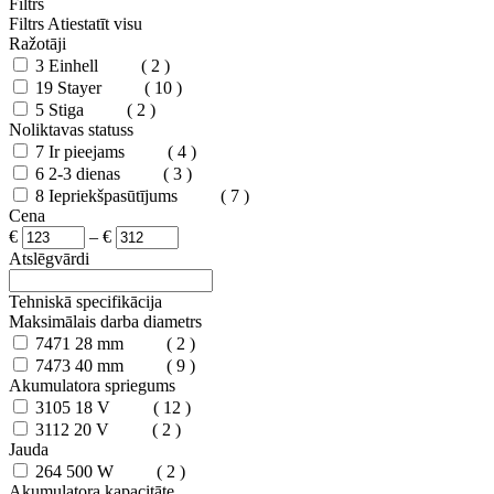
Filtrs
Filtrs
Atiestatīt visu
Ražotāji
3
Einhell
( 2 )
19
Stayer
( 10 )
5
Stiga
( 2 )
Noliktavas statuss
7
Ir pieejams
( 4 )
6
2-3 dienas
( 3 )
8
Iepriekšpasūtījums
( 7 )
Cena
€
–
€
Atslēgvārdi
Tehniskā specifikācija
Maksimālais darba diametrs
7471
28 mm
( 2 )
7473
40 mm
( 9 )
Akumulatora spriegums
3105
18 V
( 12 )
3112
20 V
( 2 )
Jauda
264
500 W
( 2 )
Akumulatora kapacitāte