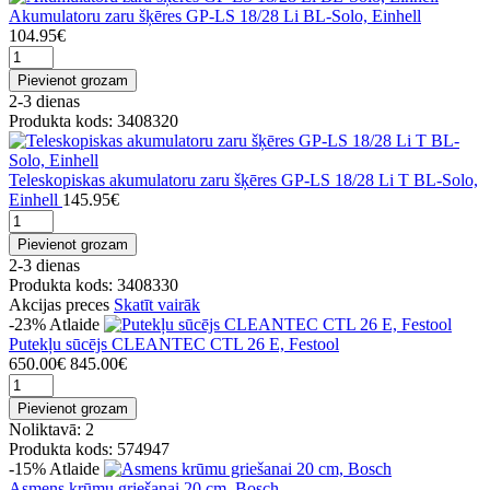
Akumulatoru zaru šķēres GP-LS 18/28 Li BL-Solo, Einhell
104.95€
Pievienot grozam
2-3 dienas
Produkta kods: 3408320
Teleskopiskas akumulatoru zaru šķēres GP-LS 18/28 Li T BL-Solo,
Einhell
145.95€
Pievienot grozam
2-3 dienas
Produkta kods: 3408330
Akcijas preces
Skatīt vairāk
-23%
Atlaide
Putekļu sūcējs CLEANTEC CTL 26 E, Festool
650.00€
845.00€
Pievienot grozam
Noliktavā: 2
Produkta kods: 574947
-15%
Atlaide
Asmens krūmu griešanai 20 cm, Bosch