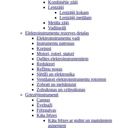
Kombinētie zāģi
Lentzāģi
Lentzāģi kokam
Lentzāģi metālam
Metāla zāģi
Vadlineāli
Elektroinstrumentu rezerves detaļas
Elektroinstrumentu vadi
Instrumentu patronas
Korpusi
Motori, rotori, statori
Oglītes elektroinstrumentiem
Reduktori
Režīmu pogas
Slēdži un elektronika
Ventilatori elektroinstrumentu rotoriem
Zobrati un mehānismi
Zobsiksnas un celiņsiksnas
Griezējinstrumenti
Cangas
Ēvelnaži
Frēzgalvas
Kāta frēzes
Kāta frēzes ar gultni un maināmiem
asmeņiem