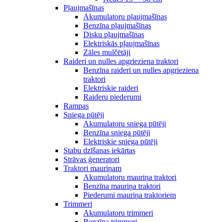
Pļaujmašīnas
Akumulatoru pļaujmašīnas
Benzīna pļaujmašīnas
Disku pļaujmašīnas
Elektriskās pļaujmašīnas
Zāles mulčētāji
Raideri un nulles apgrieziena traktori
Benzīna raideri un nulles apgrieziena
traktori
Elektriskie raideri
Raideru piederumi
Rampas
Sniega pūtēji
Akumulatoru sniega pūtēji
Benzīna sniega pūtēji
Elektriskie sniega pūtēji
Stabu dzīšanas iekārtas
Strāvas ģeneratori
Traktori mauriņam
Akumulatoru mauriņa traktori
Benzīna mauriņa traktori
Piederumi mauriņa traktoriem
Trimmeri
Akumulatoru trimmeri
Benzīna trimmeri