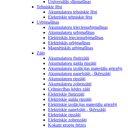
Universālās slīpmašīnas
Tehniskie fēni
Akumulatoru tehniskie fēni
Elektriskie tehniskie fēni
Urbjmašīnas
Akumulatoru triecienurbjmašīnas
Akumulatoru urbjmašīnas
Elektriskās triecienurbjmašīnas
Elektriskās urbjmašīnas
Magnētiskās urbjmašīnas
Zāģi
Akumulatoru figūrzāģi
Akumulatoru galda ripzāģi
Akumulatoru izolācijas materiālu griezējs
Akumulatoru paneļzāģi - šķērszāģi
Akumulatoru ripzāģi
Akumulatoru zobenzāģi
Celtniecības ķēdes zāģi
Elektriskie figūrzāģi
Elektriskie galda ripzāģi
Elektriskie izolācijas materiālu griezēji
Elektriskie paneļzāģi - šķērszāģi
Elektriskie ripzāģi
Elektriskie zobenzāģi
Kokam gropju frēzes