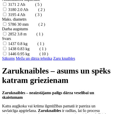
3171
2 Ah
( 5 )
3180
2.0 Ah
( 2 )
3195
4 Ah
( 3 )
Maks. diametrs
5786
30 mm
( 2 )
Darba augstums
2852
3.8 m
( 1 )
Svars
1437
0.8 kg
( 1 )
1438
0.83 kg
( 1 )
1446
0.95 kg
( 10 )
Sākums
Meža un dārza tehnika
Zaru knaibles
Zaruknaibles – asums un spēks
katram griezienam
Zaruknaibles – neaizstājams palīgs dārza veselībai un
skaistumam
Katra augļkoka vai krūma ilgmūžības pamatā ir pareiza un
savlaicīga apgriešana.
Zaruknaibles
ir radītas, lai šo procesu