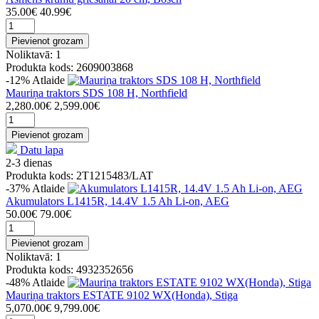
35.00€
40.99€
Pievienot grozam
Noliktavā: 1
Produkta kods: 2609003868
-12%
Atlaide
Mauriņa traktors SDS 108 H, Northfield
2,280.00€
2,599.00€
Pievienot grozam
Datu lapa
2-3 dienas
Produkta kods: 2T1215483/LAT
-37%
Atlaide
Akumulators L1415R, 14.4V 1.5 Ah Li-on, AEG
50.00€
79.00€
Pievienot grozam
Noliktavā: 1
Produkta kods: 4932352656
-48%
Atlaide
Mauriņa traktors ESTATE 9102 WX(Honda), Stiga
5,070.00€
9,799.00€