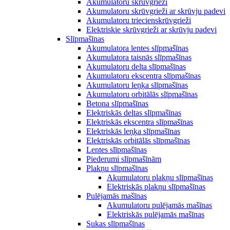
Akumulatoru skrūvgrieži
Akumulatoru skrūvgrieži ar skrūvju padevi
Akumulatoru triecienskrūvgrieži
Elektriskie skrūvgrieži ar skrūvju padevi
Slīpmašīnas
Akumulatora lentes slīpmašīnas
Akumulatora taisnās slīpmašīnas
Akumulatoru delta slīpmašīnas
Akumulatoru ekscentra slīpmašīnas
Akumulatoru leņķa slīpmašīnas
Akumulatoru orbitālās slīpmašīnas
Betona slīpmašīnas
Elektriskās deltas slīpmašīnas
Elektriskās ekscentra slīpmašīnas
Elektriskās leņķa slīpmašīnas
Elektriskās orbitālās slīpmašīnas
Lentes slīpmašīnas
Piederumi slīpmašīnām
Plakņu slīpmašīnas
Akumulatoru plakņu slīpmašīnas
Elektriskās plakņu slīpmašīnas
Pulējamās mašīnas
Akumulatoru pulējamās mašīnas
Elektriskās pulējamās mašīnas
Sukas slīpmašīnas