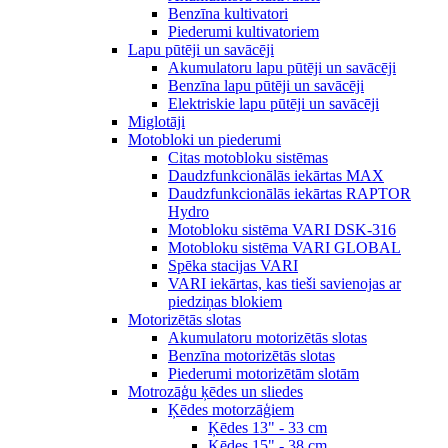
Benzīna kultivatori
Piederumi kultivatoriem
Lapu pūtēji un savācēji
Akumulatoru lapu pūtēji un savācēji
Benzīna lapu pūtēji un savācēji
Elektriskie lapu pūtēji un savācēji
Miglotāji
Motobloki un piederumi
Citas motobloku sistēmas
Daudzfunkcionālās iekārtas MAX
Daudzfunkcionālās iekārtas RAPTOR
Hydro
Motobloku sistēma VARI DSK-316
Motobloku sistēma VARI GLOBAL
Spēka stacijas VARI
VARI iekārtas, kas tieši savienojas ar
piedziņas blokiem
Motorizētās slotas
Akumulatoru motorizētās slotas
Benzīna motorizētās slotas
Piederumi motorizētām slotām
Motrozāģu ķēdes un sliedes
Ķēdes motorzāģiem
Ķēdes 13" - 33 cm
Ķēdes 15" - 38 cm