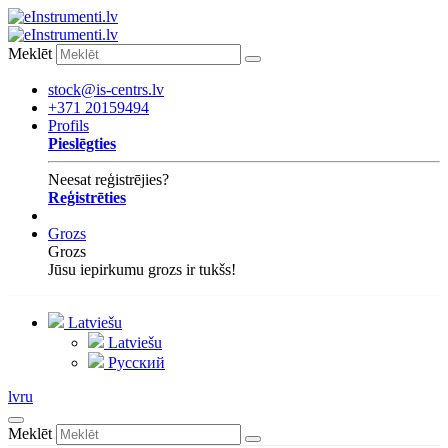
Meklēt
stock@is-centrs.lv
+371 20159494
Profils
Pieslēgties
Neesat reģistrējies?
Reģistrēties
Grozs
Grozs
Jūsu iepirkumu grozs ir tukšs!
Latviešu
Latviešu
Русский
lv
ru
Meklēt