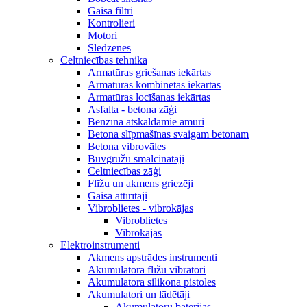
Gaisa filtri
Kontrolieri
Motori
Slēdzenes
Celtniecības tehnika
Armatūras griešanas iekārtas
Armatūras kombinētās iekārtas
Armatūras locīšanas iekārtas
Asfalta - betona zāģi
Benzīna atskaldāmie āmuri
Betona slīpmašīnas svaigam betonam
Betona vibrovāles
Būvgružu smalcinātāji
Celtniecības zāģi
Flīžu un akmens griezēji
Gaisa attīrītāji
Vibroblietes - vibrokājas
Vibroblietes
Vibrokājas
Elektroinstrumenti
Akmens apstrādes instrumenti
Akumulatora flīžu vibratori
Akumulatora silikona pistoles
Akumulatori un lādētāji
Akumulatoru baterijas