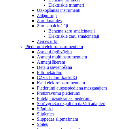
Elektriskie trimmeri
Uzkopšanas instrumenti
Zālāju ruļļi
Zaru knaibles
Zaru smalcinātāji
Benzīna zaru smalcinātāji
Elektriskie zaru smalcinātāji
Zemes urbji
Piederumi elektroinstrumentiem
Asmeņi figūrzāģim
Asmeņi multiinstrumentiem
Asmeņi šķerēm
Detaļu savienošana
Filtri iekārtām
Gāzes baloni-kartridži
Kalti elektroinstrumentiem
Piederumi augstspiediena mazgātājiem
Pretizrāvumu piederumi
Putekļu uzsūkšanas piederumi
Skrūvgriežu uzgaļi un dažādi adapteri
Slīpdiski
Slīplentes
Slīppēdas slīpmašīnām
Spīles