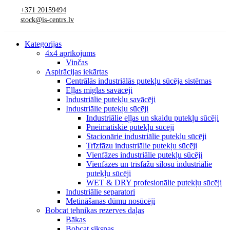
+371 20159494
stock@is-centrs.lv
Kategorijas
4x4 aprīkojums
Vinčas
Aspirācijas iekārtas
Centrālās industriālās putekļu sūcēja sistēmas
Eļļas miglas savācēji
Industriālie putekļu savācēji
Industriālie putekļu sūcēji
Industriālie eļļas un skaidu putekļu sūcēji
Pneimatiskie putekļu sūcēji
Stacionārie industriālie putekļu sūcēji
Trīzfāzu industriālie putekļu sūcēji
Vienfāzes industriālie putekļu sūcēji
Vienfāzes un trīsfāžu silosu industriālie
putekļu sūcēji
WET & DRY profesionālie putekļu sūcēji
Industriālie separatori
Metināšanas dūmu nosūcēji
Bobcat tehnikas rezerves daļas
Bākas
Bobcat siksnas