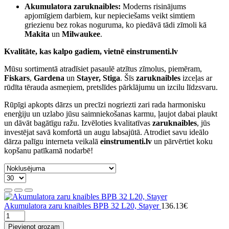
Akumulatora zaruknaibles:
Moderns risinājums
apjomīgiem darbiem, kur nepieciešams veikt simtiem
griezienu bez rokas noguruma, ko piedāvā tādi zīmoli kā
Makita
un
Milwaukee
.
Kvalitāte, kas kalpo gadiem, vietnē einstrumenti.lv
Mūsu sortimentā atradīsiet pasaulē atzītus zīmolus, piemēram,
Fiskars
,
Gardena
un
Stayer,
Stiga
. Šīs
zaruknaibles
izceļas ar
rūdīta tērauda asmeņiem, pretslīdes pārklājumu un izcilu līdzsvaru.
Rūpīgi apkopts dārzs un precīzi nogriezti zari rada harmonisku
enerģiju un uzlabo jūsu saimniekošanas karmu, ļaujot dabai plaukt
un dāvāt bagātīgu ražu. Izvēloties kvalitatīvas
zaruknaibles
, jūs
investējat savā komfortā un augu labsajūtā. Atrodiet savu ideālo
dārza palīgu interneta veikalā
einstrumenti.lv
un pārvērtiet koku
kopšanu patīkamā nodarbē!
Akumulatora zaru knaibles BPB 32 L20, Stayer
136.13€
Pievienot grozam