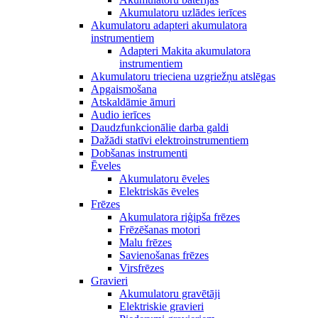
Akumulatoru uzlādes ierīces
Akumulatoru adapteri akumulatora
instrumentiem
Adapteri Makita akumulatora
instrumentiem
Akumulatoru trieciena uzgriežņu atslēgas
Apgaismošana
Atskaldāmie āmuri
Audio ierīces
Daudzfunkcionālie darba galdi
Dažādi statīvi elektroinstrumentiem
Dobšanas instrumenti
Ēveles
Akumulatoru ēveles
Elektriskās ēveles
Frēzes
Akumulatora riģipša frēzes
Frēzēšanas motori
Malu frēzes
Savienošanas frēzes
Virsfrēzes
Gravieri
Akumulatoru gravētāji
Elektriskie gravieri