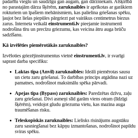
padarītu vieglu un saudzīgu gan augam, gan dārzniekam. Atšķirībā
no parastajām dārza šķērēm,
zaruknaibles
ir aprīkotas ar garākiem
rokturiem un īpašiem mehānismiem, kas palielina griešanas spēku,
ļaujot bez lielas piepūles pārgriezt pat vairākus centimetrus biezus
zarus. Interneta veikalā
einstrumenti.lv
pieejamie instrumenti
nodrošina tīru un precīzu griezumu, kas veicina ātru auga brūču
sadzīšanu.
Kā izvēlēties piemērotākās zaruknaibles?
Izvēloties griezējinstrumentus vietnē
einstrumenti.lv
, ir svarīgi
saprast darba specifiku:
Laktas tipa (Anvil) zaruknaibles:
Ideāli piemērotas sausu
un cietu zaru griešanai. To darbības princips atgādina nazi uz
pamatnes, nodrošinot maksimālu spēka pārvadi.
Apejas tipa (Bypass) zaruknaibles:
Paredzētas dzīvu, zaļu
zaru griešanai. Divi asmeņi slīd garām viens otram (līdzīgi
šķērēm), veidojot gludu griezuma vietu, kas mazina auga
traumēšanas risku.
Teleskopiskās zaruknaibles:
Lielisks risinājums augstāku
zaru sasniegšanai bez kāpņu izmantošanas, nodrošinot papildu
sviras spēku.