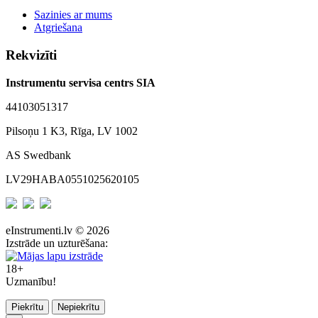
Sazinies ar mums
Atgriešana
Rekvizīti
Instrumentu servisa centrs SIA
44103051317
Pilsoņu 1 K3, Rīga, LV 1002
AS Swedbank
LV29HABA0551025620105
eInstrumenti.lv © 2026
Izstrāde un uzturēšana:
18+
Uzmanību!
Piekrītu
Nepiekrītu