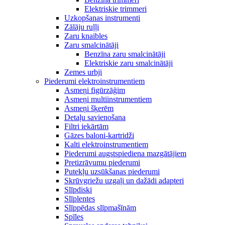
Elektriskie trimmeri
Uzkopšanas instrumenti
Zālāju ruļļi
Zaru knaibles
Zaru smalcinātāji
Benzīna zaru smalcinātāji
Elektriskie zaru smalcinātāji
Zemes urbji
Piederumi elektroinstrumentiem
Asmeņi figūrzāģim
Asmeņi multiinstrumentiem
Asmeņi šķerēm
Detaļu savienošana
Filtri iekārtām
Gāzes baloni-kartridži
Kalti elektroinstrumentiem
Piederumi augstspiediena mazgātājiem
Pretizrāvumu piederumi
Putekļu uzsūkšanas piederumi
Skrūvgriežu uzgaļi un dažādi adapteri
Slīpdiski
Slīplentes
Slīppēdas slīpmašīnām
Spīles