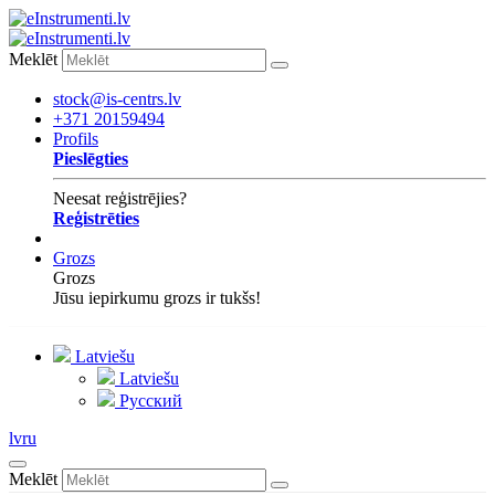
Meklēt
stock@is-centrs.lv
+371 20159494
Profils
Pieslēgties
Neesat reģistrējies?
Reģistrēties
Grozs
Grozs
Jūsu iepirkumu grozs ir tukšs!
Latviešu
Latviešu
Русский
lv
ru
Meklēt