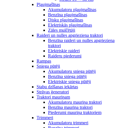
Pļaujmašīnas
Akumulatoru pļaujmašīnas
Benzīna pļaujmašīnas
Disku pļaujmašīnas
Elektriskās pļaujmašīnas
Zāles mulčētāji
Raideri un nulles apgrieziena traktori
Benzīna raideri un nulles apgrieziena
traktori
Elektriskie raideri
Raideru piederumi
Rampas
Sniega pūtēji
Akumulatoru sniega pūtēji
Benzīna sniega pūtēji
Elektriskie sniega pūtēji
Stabu dzīšanas iekārtas
Strāvas ģeneratori
Traktori mauriņam
Akumulatoru mauriņa traktori
Benzīna mauriņa traktori
Piederumi mauriņa traktoriem
Trimmeri
Akumulatoru trimmeri
Benzīna trimmeri