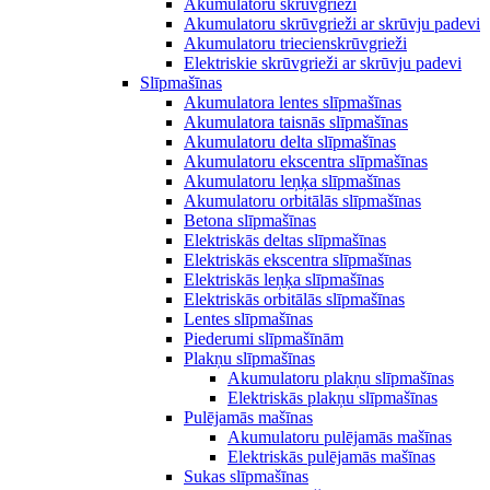
Akumulatoru skrūvgrieži
Akumulatoru skrūvgrieži ar skrūvju padevi
Akumulatoru triecienskrūvgrieži
Elektriskie skrūvgrieži ar skrūvju padevi
Slīpmašīnas
Akumulatora lentes slīpmašīnas
Akumulatora taisnās slīpmašīnas
Akumulatoru delta slīpmašīnas
Akumulatoru ekscentra slīpmašīnas
Akumulatoru leņķa slīpmašīnas
Akumulatoru orbitālās slīpmašīnas
Betona slīpmašīnas
Elektriskās deltas slīpmašīnas
Elektriskās ekscentra slīpmašīnas
Elektriskās leņķa slīpmašīnas
Elektriskās orbitālās slīpmašīnas
Lentes slīpmašīnas
Piederumi slīpmašīnām
Plakņu slīpmašīnas
Akumulatoru plakņu slīpmašīnas
Elektriskās plakņu slīpmašīnas
Pulējamās mašīnas
Akumulatoru pulējamās mašīnas
Elektriskās pulējamās mašīnas
Sukas slīpmašīnas