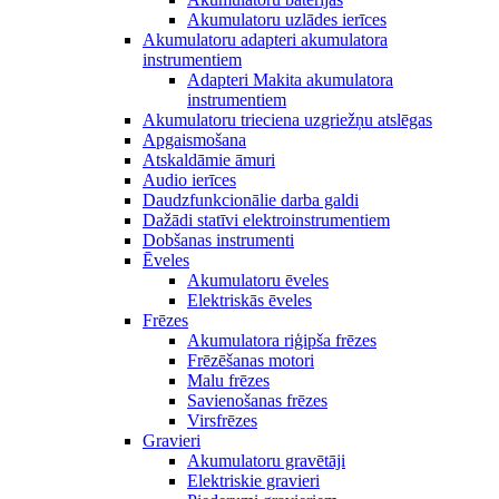
Akumulatoru uzlādes ierīces
Akumulatoru adapteri akumulatora
instrumentiem
Adapteri Makita akumulatora
instrumentiem
Akumulatoru trieciena uzgriežņu atslēgas
Apgaismošana
Atskaldāmie āmuri
Audio ierīces
Daudzfunkcionālie darba galdi
Dažādi statīvi elektroinstrumentiem
Dobšanas instrumenti
Ēveles
Akumulatoru ēveles
Elektriskās ēveles
Frēzes
Akumulatora riģipša frēzes
Frēzēšanas motori
Malu frēzes
Savienošanas frēzes
Virsfrēzes
Gravieri
Akumulatoru gravētāji
Elektriskie gravieri