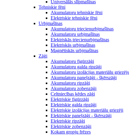
Universālās slīpmašīnas
Tehniskie fēni
Akumulatoru tehniskie fēni
Elektriskie tehniskie fēni
Urbjmašīnas
Akumulatoru triecienurbjmašīnas
Akumulatoru urbjmašīnas
Elektriskās triecienurbjmašīnas
Elektriskās urbjmašīnas
Magnētiskās urbjmašīnas
Zāģi
Akumulatoru figūrzāģi
Akumulatoru galda ripzāģi
Akumulatoru izolācijas materiālu griezējs
Akumulatoru paneļzāģi - šķērszāģi
Akumulatoru ripzāģi
Akumulatoru zobenzāģi
Celtniecības ķēdes zāģi
Elektriskie figūrzāģi
Elektriskie galda ripzāģi
Elektriskie izolācijas materiālu griezēji
Elektriskie paneļzāģi - šķērszāģi
Elektriskie ripzāģi
Elektriskie zobenzāģi
Kokam gropju frēzes