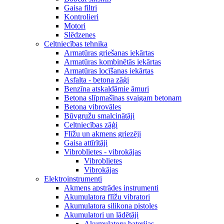
Gaisa filtri
Kontrolieri
Motori
Slēdzenes
Celtniecības tehnika
Armatūras griešanas iekārtas
Armatūras kombinētās iekārtas
Armatūras locīšanas iekārtas
Asfalta - betona zāģi
Benzīna atskaldāmie āmuri
Betona slīpmašīnas svaigam betonam
Betona vibrovāles
Būvgružu smalcinātāji
Celtniecības zāģi
Flīžu un akmens griezēji
Gaisa attīrītāji
Vibroblietes - vibrokājas
Vibroblietes
Vibrokājas
Elektroinstrumenti
Akmens apstrādes instrumenti
Akumulatora flīžu vibratori
Akumulatora silikona pistoles
Akumulatori un lādētāji
Akumulatoru baterijas