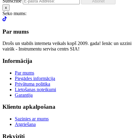
Subscribe
x
Seko mums:
Par mums
Drošs un stabils interneta veikals kopš 2009. gada! Ienāc un uzzini
vairāk - Instrumentu servisa centrs SIA!
Informācija
Par mums
Piegādes informācija
Privātuma politika
Lietošanas noteikumi
Garantija
Klientu apkalpošana
Sazinies ar mums
Atgriešana
Rekvizīti