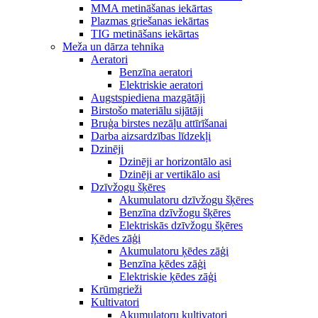
MMA metināšanas iekārtas
Plazmas griešanas iekārtas
TIG metināšans iekārtas
Meža un dārza tehnika
Aeratori
Benzīna aeratori
Elektriskie aeratori
Augstspiediena mazgātāji
Birstošo materiālu sijātāji
Bruģa birstes nezāļu attīrīšanai
Darba aizsardzības līdzekļi
Dzinēji
Dzinēji ar horizontālo asi
Dzinēji ar vertikālo asi
Dzīvžogu šķēres
Akumulatoru dzīvžogu šķēres
Benzīna dzīvžogu šķēres
Elektriskās dzīvžogu šķēres
Ķēdes zāģi
Akumulatoru ķēdes zāģi
Benzīna ķēdes zāģi
Elektriskie ķēdes zāģi
Krūmgrieži
Kultivatori
Akumulatoru kultivatori