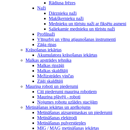
Rādiusa frēzes
Naži
Dārznieku naži
Makšķernieku naži
Mednieku un tūristu naži ar fiksētu asmeni
Saliekamie mednieku un tūristu naži
Profilnaži
Vītņurbji un vītņu atjaunošanas instrumenti
Zāģa ripas
Krāsošanas iekārtas
Akumulatora krāsošanas iekārtas
Malkas apstrādes tehnika
Malkas ripzāģi
Malkas skaldītāji
Mežizstrādes vinčas
Zāģi skaldītāji
Mauriņa roboti un piederumi
Citi piederumi mauriņa robotiem
Mauriņa pļāvēji - roboti
Nojumes robotu uzlādes stacijām
Metināšanas iekārtas un aprīkojums
Metināšanas aizsargmaskas un piederumi
Metināšanas elektrodi
Metināšanas pulverstieples
MIG / MAG metināšanas iekārtas