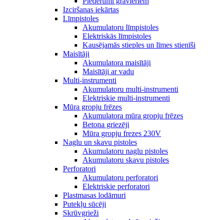
Piederumi gravieriem
Izciršanas iekārtas
Līmpistoles
Akumulatoru līmpistoles
Elektriskās līmpistoles
Kausējamās stieples un līmes stienīši
Maisītāji
Akumulatora maisītāji
Maisītāji ar vadu
Multi-instrumenti
Akumulatoru multi-instrumenti
Elektriskie multi-instrumenti
Mūra gropju frēzes
Akumulatora mūra gropju frēzes
Betona griezēji
Mūra gropju frezes 230V
Naglu un skavu pistoles
Akumulatoru naglu pistoles
Akumulatoru skavu pistoles
Perforatori
Akumulatoru perforatori
Elektriskie perforatori
Plastmasas lodāmuri
Putekļu sūcēji
Skrūvgrieži