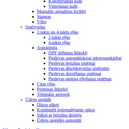
Kokgriešanas kalti
Virpošanas kalti
Manuālie armatūras locītāji
Stangas
Vīles
Smērvielas
2-taktu un 4-taktu eļļas
2-taktu eļļas
4-taktu eļļas
Autoķīmija
DPF tīrīšanas līdzekļi
Piedevas automātiskajai pārnesumkārbai
Piedevas benzīna sistēmai
Piedevas dīzeļdegvielas sistēmām
Piedevas dzesēšanas sistēmai
Piedevas motora eļļošanas sistēmai
Citas eļļas
Pretrūsas līdzekļi
Tehniskie aerosoli
Ūdens apgāde
Dārza sūkņi
Kombinēti iegremdējamie sūkņi
Sūkņi ar benzīna dzinēju
Ūdens apgādes automāti