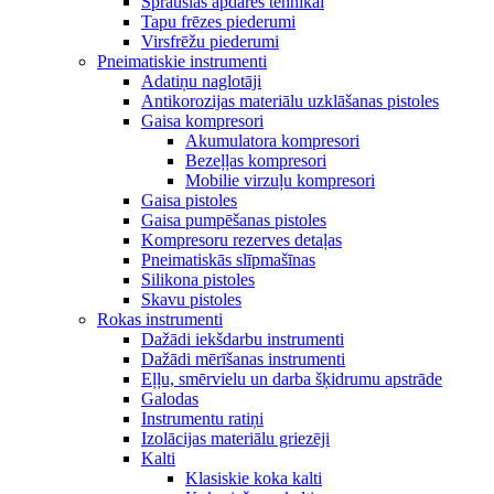
Sprauslas apdares tehnikai
Tapu frēzes piederumi
Virsfrēžu piederumi
Pneimatiskie instrumenti
Adatiņu naglotāji
Antikorozijas materiālu uzklāšanas pistoles
Gaisa kompresori
Akumulatora kompresori
Bezeļļas kompresori
Mobilie virzuļu kompresori
Gaisa pistoles
Gaisa pumpēšanas pistoles
Kompresoru rezerves detaļas
Pneimatiskās slīpmašīnas
Silikona pistoles
Skavu pistoles
Rokas instrumenti
Dažādi iekšdarbu instrumenti
Dažādi mērīšanas instrumenti
Eļļu, smērvielu un darba šķidrumu apstrāde
Galodas
Instrumentu ratiņi
Izolācijas materiālu griezēji
Kalti
Klasiskie koka kalti