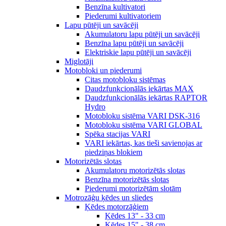
Benzīna kultivatori
Piederumi kultivatoriem
Lapu pūtēji un savācēji
Akumulatoru lapu pūtēji un savācēji
Benzīna lapu pūtēji un savācēji
Elektriskie lapu pūtēji un savācēji
Miglotāji
Motobloki un piederumi
Citas motobloku sistēmas
Daudzfunkcionālās iekārtas MAX
Daudzfunkcionālās iekārtas RAPTOR
Hydro
Motobloku sistēma VARI DSK-316
Motobloku sistēma VARI GLOBAL
Spēka stacijas VARI
VARI iekārtas, kas tieši savienojas ar
piedziņas blokiem
Motorizētās slotas
Akumulatoru motorizētās slotas
Benzīna motorizētās slotas
Piederumi motorizētām slotām
Motrozāģu ķēdes un sliedes
Ķēdes motorzāģiem
Ķēdes 13" - 33 cm
Ķēdes 15" - 38 cm