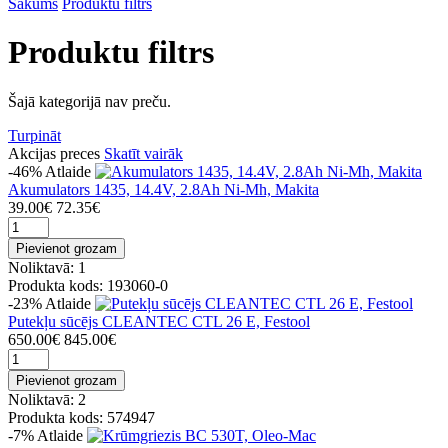
Sākums
Produktu filtrs
Produktu filtrs
Šajā kategorijā nav preču.
Turpināt
Akcijas preces
Skatīt vairāk
-46%
Atlaide
Akumulators 1435, 14.4V, 2.8Ah Ni-Mh, Makita
39.00€
72.35€
Pievienot grozam
Noliktavā: 1
Produkta kods: 193060-0
-23%
Atlaide
Putekļu sūcējs CLEANTEC CTL 26 E, Festool
650.00€
845.00€
Pievienot grozam
Noliktavā: 2
Produkta kods: 574947
-7%
Atlaide