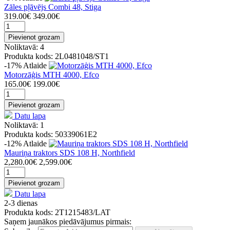
Zāles pļāvējs Combi 48, Stiga
319.00€
349.00€
Pievienot grozam
Noliktavā: 4
Produkta kods: 2L0481048/ST1
-17%
Atlaide
Motorzāģis MTH 4000, Efco
165.00€
199.00€
Pievienot grozam
Datu lapa
Noliktavā: 1
Produkta kods: 50339061E2
-12%
Atlaide
Mauriņa traktors SDS 108 H, Northfield
2,280.00€
2,599.00€
Pievienot grozam
Datu lapa
2-3 dienas
Produkta kods: 2T1215483/LAT
Saņem jaunākos piedāvājumus pirmais: