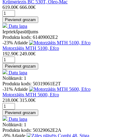
Krūmgriezis BC 530T, Oleo-Mac
619.00€
666.00€
Pievienot grozam
Datu lapa
Iepriekšpasūtījums
Produkta kods: 61409002E2
-23%
Atlaide
Motorzāģis MTH 5100, Efco
192.90€
249.00€
Pievienot grozam
Datu lapa
Noliktavā: 1
Produkta kods: 50319061E2T
-31%
Atlaide
Motorzāģis MTH 5600, Efco
218.00€
315.00€
Pievienot grozam
Datu lapa
Noliktavā: 1
Produkta kods: 50329062E2A
-9%
Atlaide