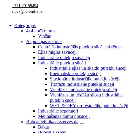
+371 20159494
stock@is-centrs.lv
Kategorijas
4x4 aprīkojums
Vinčas
Aspirācijas iekārtas
Centrālās industriālās putekļu sūcēja sistēmas
Eļļas miglas savācēji
Industriālie putekļu savācēji
Industriālie putekļu sūcēji
Industriālie eļļas un skaidu putekļu sūcēji
Pneimatiskie putekļu sūcēji
Stacionārie industriālie putekļu sūcēji
Trīzfāzu industriālie putekļu sūcēji
Vienfāzes industriālie putekļu sūcēji
Vienfāzes un trīsfāžu silosu industriālie
putekļu sūcēji
WET & DRY profesionālie putekļu sūcēji
Industriālie separatori
Metināšanas dūmu nosūcēji
Bobcat tehnikas rezerves daļas
Bākas
Bobcat siksnas