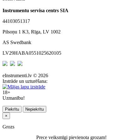
Instrumentu servisa centrs SIA
44103051317
Pilsoņu 1 K3, Rīga, LV 1002
AS Swedbank
LV29HABA0551025620105
eInstrumenti.lv © 2026
Izstrāde un uzturēšana:
18+
Uzmanību!
Piekrītu
Nepiekrītu
×
Grozs
Prece veiksmīgi pievienota grozam!