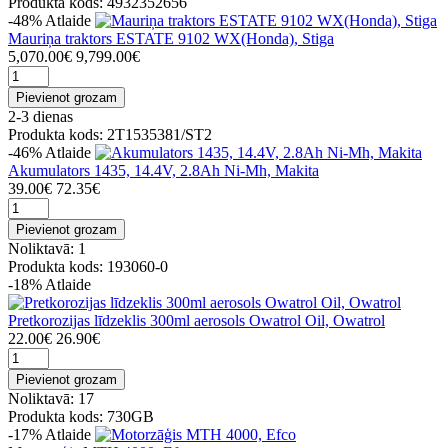
Produkta kods: 4932352656
-48%
Atlaide
Mauriņa traktors ESTATE 9102 WX(Honda), Stiga
5,070.00€
9,799.00€
Pievienot grozam
2-3 dienas
Produkta kods: 2T1535381/ST2
-46%
Atlaide
Akumulators 1435, 14.4V, 2.8Ah Ni-Mh, Makita
39.00€
72.35€
Pievienot grozam
Noliktavā: 1
Produkta kods: 193060-0
-18%
Atlaide
Pretkorozijas līdzeklis 300ml aerosols Owatrol Oil, Owatrol
22.00€
26.90€
Pievienot grozam
Noliktavā: 17
Produkta kods: 730GB
-17%
Atlaide