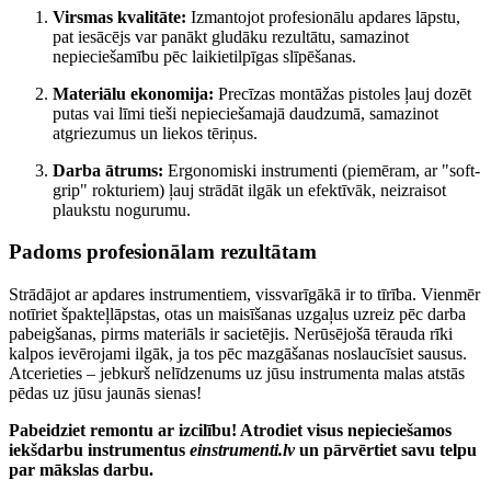
Virsmas kvalitāte:
Izmantojot profesionālu apdares lāpstu,
pat iesācējs var panākt gludāku rezultātu, samazinot
nepieciešamību pēc laikietilpīgas slīpēšanas.
Materiālu ekonomija:
Precīzas montāžas pistoles ļauj dozēt
putas vai līmi tieši nepieciešamajā daudzumā, samazinot
atgriezumus un liekos tēriņus.
Darba ātrums:
Ergonomiski instrumenti (piemēram, ar "soft-
grip" rokturiem) ļauj strādāt ilgāk un efektīvāk, neizraisot
plaukstu nogurumu.
Padoms profesionālam rezultātam
Strādājot ar apdares instrumentiem, vissvarīgākā ir to tīrība. Vienmēr
notīriet špakteļlāpstas, otas un maisīšanas uzgaļus uzreiz pēc darba
pabeigšanas, pirms materiāls ir sacietējis. Nerūsējošā tērauda rīki
kalpos ievērojami ilgāk, ja tos pēc mazgāšanas noslaucīsiet sausus.
Atcerieties – jebkurš nelīdzenums uz jūsu instrumenta malas atstās
pēdas uz jūsu jaunās sienas!
Pabeidziet remontu ar izcilību! Atrodiet visus nepieciešamos
iekšdarbu instrumentus
einstrumenti.lv
un pārvērtiet savu telpu
par mākslas darbu.