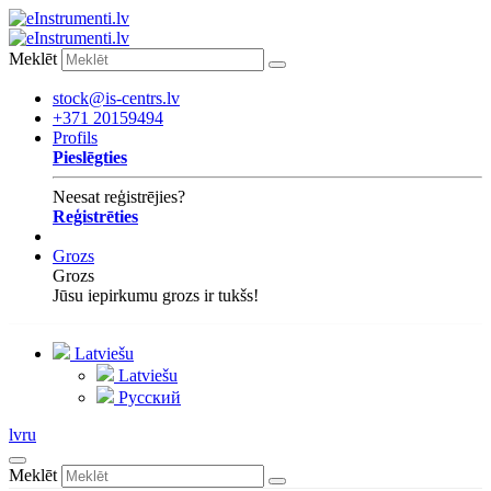
Meklēt
stock@is-centrs.lv
+371 20159494
Profils
Pieslēgties
Neesat reģistrējies?
Reģistrēties
Grozs
Grozs
Jūsu iepirkumu grozs ir tukšs!
Latviešu
Latviešu
Русский
lv
ru
Meklēt