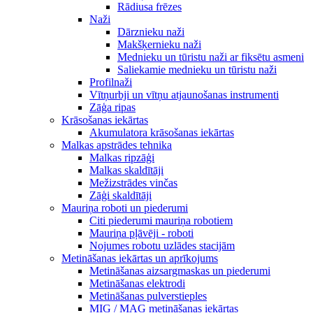
Rādiusa frēzes
Naži
Dārznieku naži
Makšķernieku naži
Mednieku un tūristu naži ar fiksētu asmeni
Saliekamie mednieku un tūristu naži
Profilnaži
Vītņurbji un vītņu atjaunošanas instrumenti
Zāģa ripas
Krāsošanas iekārtas
Akumulatora krāsošanas iekārtas
Malkas apstrādes tehnika
Malkas ripzāģi
Malkas skaldītāji
Mežizstrādes vinčas
Zāģi skaldītāji
Mauriņa roboti un piederumi
Citi piederumi mauriņa robotiem
Mauriņa pļāvēji - roboti
Nojumes robotu uzlādes stacijām
Metināšanas iekārtas un aprīkojums
Metināšanas aizsargmaskas un piederumi
Metināšanas elektrodi
Metināšanas pulverstieples
MIG / MAG metināšanas iekārtas