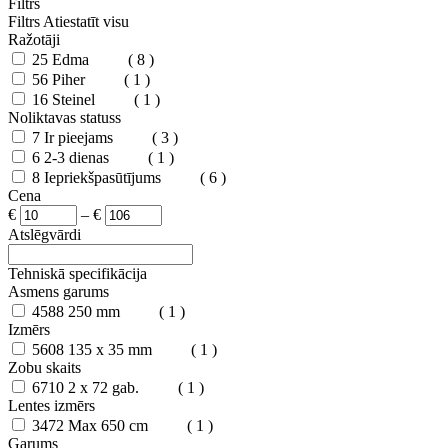
Filtrs
Filtrs
Atiestatīt visu
Ražotāji
25
Edma
( 8 )
56
Piher
( 1 )
16
Steinel
( 1 )
Noliktavas statuss
7
Ir pieejams
( 3 )
6
2-3 dienas
( 1 )
8
Iepriekšpasūtījums
( 6 )
Cena
€
–
€
Atslēgvārdi
Tehniskā specifikācija
Asmens garums
4588
250 mm
( 1 )
Izmērs
5608
135 x 35 mm
( 1 )
Zobu skaits
6710
2 x 72 gab.
( 1 )
Lentes izmērs
3472
Max 650 cm
( 1 )
Garums