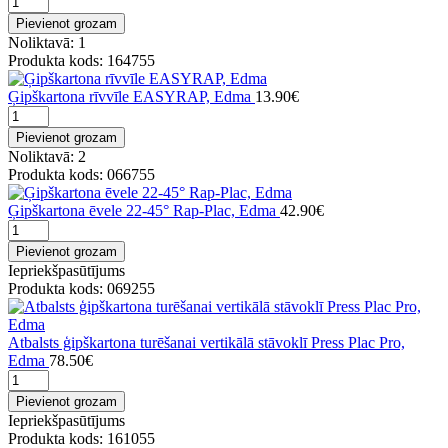
Pievienot grozam
Noliktavā: 1
Produkta kods: 164755
Ģipškartona rīvvīle EASYRAP, Edma
13.90€
Pievienot grozam
Noliktavā: 2
Produkta kods: 066755
Ģipškartona ēvele 22-45° Rap-Plac, Edma
42.90€
Pievienot grozam
Iepriekšpasūtījums
Produkta kods: 069255
Atbalsts ģipškartona turēšanai vertikālā stāvoklī Press Plac Pro,
Edma
78.50€
Pievienot grozam
Iepriekšpasūtījums
Produkta kods: 161055