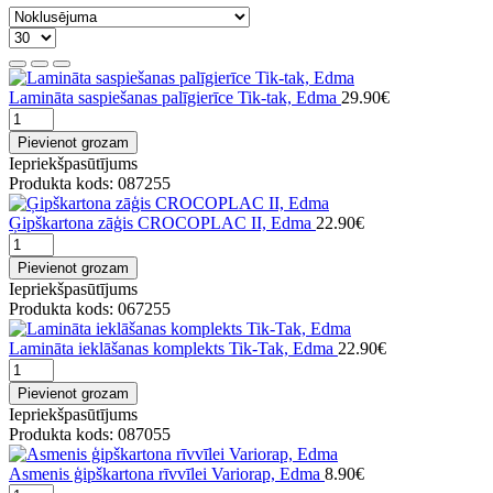
Lamināta saspiešanas palīgierīce Tik-tak, Edma
29.90€
Pievienot grozam
Iepriekšpasūtījums
Produkta kods: 087255
Ģipškartona zāģis CROCOPLAC II, Edma
22.90€
Pievienot grozam
Iepriekšpasūtījums
Produkta kods: 067255
Lamināta ieklāšanas komplekts Tik-Tak, Edma
22.90€
Pievienot grozam
Iepriekšpasūtījums
Produkta kods: 087055
Asmenis ģipškartona rīvvīlei Variorap, Edma
8.90€