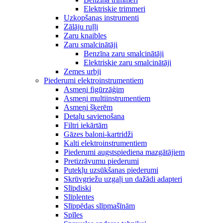
Elektriskie trimmeri
Uzkopšanas instrumenti
Zālāju ruļļi
Zaru knaibles
Zaru smalcinātāji
Benzīna zaru smalcinātāji
Elektriskie zaru smalcinātāji
Zemes urbji
Piederumi elektroinstrumentiem
Asmeņi figūrzāģim
Asmeņi multiinstrumentiem
Asmeņi šķerēm
Detaļu savienošana
Filtri iekārtām
Gāzes baloni-kartridži
Kalti elektroinstrumentiem
Piederumi augstspiediena mazgātājiem
Pretizrāvumu piederumi
Putekļu uzsūkšanas piederumi
Skrūvgriežu uzgaļi un dažādi adapteri
Slīpdiski
Slīplentes
Slīppēdas slīpmašīnām
Spīles