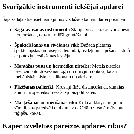
Svarīgākie instrumenti iekšējai apdarei
Šajā sadaļā atradīsiet risinājumus visdažādākajiem darba posmiem:
Sagatavošanas instrumenti:
Skrāpji vecās krāsas vai tapešu
noņemšanai, otas un rullīši gruntēšanai.
Špaktelēšanas un rīvēšanas rīki:
Dažāda platuma
špakteļlāpstas (nerūsējošā tērauda), rīvdēļi un slīpēšanas kluči
ar putekļu nosūkšanas iespēju.
Montāžas putu un hermētiķu pistoles:
Metāla pistoles
precīzai putu dozēšanai logu un durvju montāžā, kā arī
mehāniskās pistoles silikonam un akrilam.
Flīzēšanas palīgrīki:
Krustiņi flīžu distancēšanai, gumijas
āmuri un speciālās rīves šuvju aizpildīšanai.
Marķēšanas un mērīšanas rīki:
Krīta auklas, stūreņi un
zīmuļi, kas paredzēti darbam uz dažādām virsmām (betona,
rīģipša, koka).
Kāpēc izvēlēties pareizos apdares rīkus?