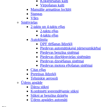
Kokgriešanas kalti
Virpošanas kalti
Manuālie armatūras locītāji
Stangas
Vīles
Smērvielas
2-taktu un 4-taktu eļļas
2-taktu eļļas
4-taktu eļļas
Autoķīmija
DPF tīrīšanas līdzekļi
Piedevas automātiskajai pārnesumkārbai
Piedevas benzīna sistēmai
Piedevas dīzeļdegvielas sistēmām
Piedevas dzesēšanas sistēmai
Piedevas motora eļļošanas sistēmai
Citas eļļas
Pretrūsas līdzekļi
Tehniskie aerosoli
Ūdens apgāde
Dārza sūkņi
Kombinēti iegremdējamie sūkņi
Sūkņi ar benzīna dzinēju
Ūdens apgādes automāti