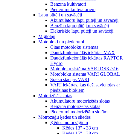
Benzīna kultivatori
Piederumi kultivatoriem
Lapu pūtēji un savācēji
Akumulatoru lapu pūtēji un savācēji
Benzīna lapu pūtēji un savācēji
Elektriskie lapu pūtēji un savācēji
Miglotāji
Motobloki un piederumi
Citas motobloku sistēmas
Daudzfunkcionālās iekārtas MAX
Daudzfunkcionālās iekārtas RAPTOR
Hydro
Motobloku sistēma VARI DSK-316
Motobloku sistēma VARI GLOBAL
Spēka stacijas VARI
VARI iekārtas, kas tieši savienojas ar
piedziņas blokiem
Motorizētās slotas
Akumulatoru motorizētās slotas
Benzīna motorizētās slotas
Piederumi motorizētām slotām
Motrozāģu ķēdes un sliedes
Ķēdes motorzāģiem
Ķēdes 13" - 33 cm
Ķēdes 15" - 38 cm