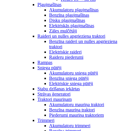
Pļaujmašīnas
Akumulatoru pļaujmašīnas
Benzīna pļaujmašīnas
Disku pļaujmašīnas
Elektriskās pļaujmašīnas
Zāles mulčētāji
Raideri un nulles apgrieziena traktori
Benzīna raideri un nulles apgrieziena
traktori
Elektriskie raideri
Raideru piederumi
Rampas
Sniega pūtēji
Akumulatoru sniega pūtēji
Benzīna sniega pūtēji
Elektriskie sniega pūtēji
Stabu dzīšanas iekārtas
Strāvas ģeneratori
Traktori mauriņam
Akumulatoru mauriņa traktori
Benzīna mauriņa traktori
Piederumi mauriņa traktoriem
Trimmeri
Akumulatoru trimmeri
Benzīna trimmeri