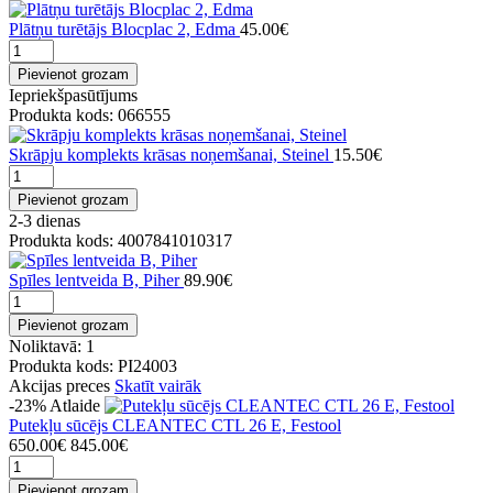
Plātņu turētājs Blocplac 2, Edma
45.00€
Pievienot grozam
Iepriekšpasūtījums
Produkta kods: 066555
Skrāpju komplekts krāsas noņemšanai, Steinel
15.50€
Pievienot grozam
2-3 dienas
Produkta kods: 4007841010317
Spīles lentveida B, Piher
89.90€
Pievienot grozam
Noliktavā: 1
Produkta kods: PI24003
Akcijas preces
Skatīt vairāk
-23%
Atlaide
Putekļu sūcējs CLEANTEC CTL 26 E, Festool
650.00€
845.00€
Pievienot grozam