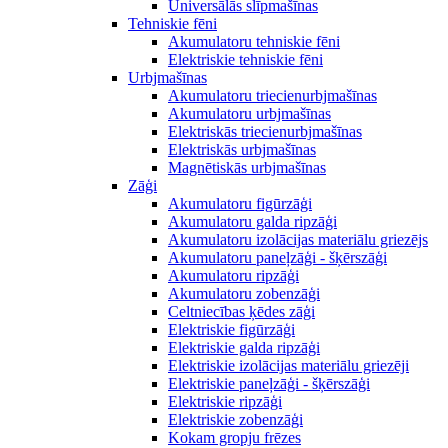
Universālās slīpmašīnas
Tehniskie fēni
Akumulatoru tehniskie fēni
Elektriskie tehniskie fēni
Urbjmašīnas
Akumulatoru triecienurbjmašīnas
Akumulatoru urbjmašīnas
Elektriskās triecienurbjmašīnas
Elektriskās urbjmašīnas
Magnētiskās urbjmašīnas
Zāģi
Akumulatoru figūrzāģi
Akumulatoru galda ripzāģi
Akumulatoru izolācijas materiālu griezējs
Akumulatoru paneļzāģi - šķērszāģi
Akumulatoru ripzāģi
Akumulatoru zobenzāģi
Celtniecības ķēdes zāģi
Elektriskie figūrzāģi
Elektriskie galda ripzāģi
Elektriskie izolācijas materiālu griezēji
Elektriskie paneļzāģi - šķērszāģi
Elektriskie ripzāģi
Elektriskie zobenzāģi
Kokam gropju frēzes