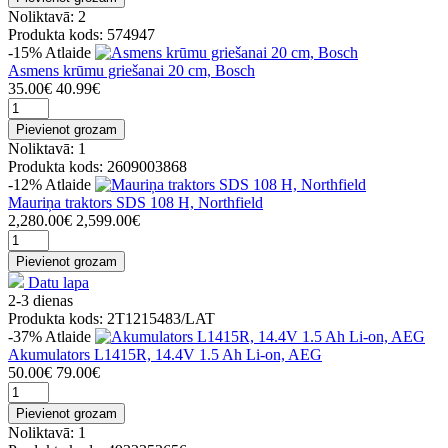
Noliktavā: 2
Produkta kods: 574947
-15%
Atlaide
Asmens krūmu griešanai 20 cm, Bosch
35.00€
40.99€
Pievienot grozam
Noliktavā: 1
Produkta kods: 2609003868
-12%
Atlaide
Mauriņa traktors SDS 108 H, Northfield
2,280.00€
2,599.00€
Pievienot grozam
Datu lapa
2-3 dienas
Produkta kods: 2T1215483/LAT
-37%
Atlaide
Akumulators L1415R, 14.4V 1.5 Ah Li-on, AEG
50.00€
79.00€
Pievienot grozam
Noliktavā: 1