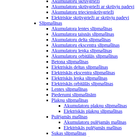
Akumulatoru skrūvgrieži
Akumulatoru skrūvgrieži ar skrūvju padevi
Akumulatoru triecienskrūvgrieži
Elektriskie skrūvgrieži ar skrūvju padevi
Slīpmašīnas
Akumulatora lentes slīpmašīnas
Akumulatora taisnās slīpmašīnas
Akumulatoru delta slīpmašīnas
Akumulatoru ekscentra slīpmašīnas
Akumulatoru leņķa slīpmašīnas
Akumulatoru orbitālās slīpmašīnas
Betona slīpmašīnas
Elektriskās deltas slīpmašīnas
Elektriskās ekscentra slīpmašīnas
Elektriskās leņķa slīpmašīnas
Elektriskās orbitālās slīpmašīnas
Lentes slīpmašīnas
Piederumi slīpmašīnām
Plakņu slīpmašīnas
Akumulatoru plakņu slīpmašīnas
Elektriskās plakņu slīpmašīnas
Pulējamās mašīnas
Akumulatoru pulējamās mašīnas
Elektriskās pulējamās mašīnas
Sukas slīpmašīnas