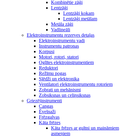
Kombinētie zāģi
Lentzāģi
Lentzāģi kokam
Lentzāģi metālam
Metāla zāģi
Vadlineāli
Elektroinstrumentu rezerves detaļas
Elektroinstrumentu vadi
Instrumentu patronas
Korpusi
Motori, rotori, statori
Oglītes elektroinstrumentiem
Reduktori
Režīmu pogas
Slēdži un elektronika
Ventilatori elektroinstrumentu rotoriem
Zobrati un mehānismi
Zobsiksnas un celiņsiksnas
Griezējinstrumenti
Cangas
Ēvelnaži
Frēzgalvas
Kāta frēzes
Kāta frēzes ar gultni un maināmiem
asmeņiem