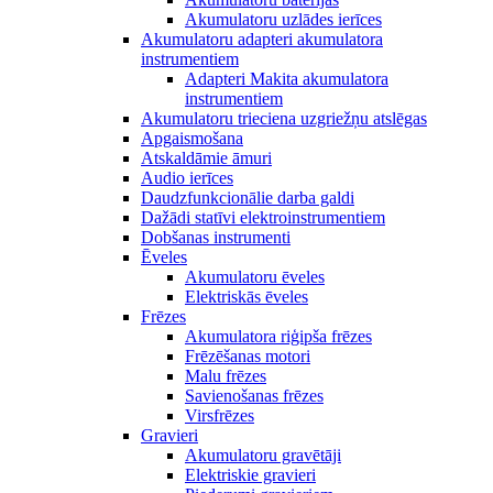
Akumulatoru uzlādes ierīces
Akumulatoru adapteri akumulatora
instrumentiem
Adapteri Makita akumulatora
instrumentiem
Akumulatoru trieciena uzgriežņu atslēgas
Apgaismošana
Atskaldāmie āmuri
Audio ierīces
Daudzfunkcionālie darba galdi
Dažādi statīvi elektroinstrumentiem
Dobšanas instrumenti
Ēveles
Akumulatoru ēveles
Elektriskās ēveles
Frēzes
Akumulatora riģipša frēzes
Frēzēšanas motori
Malu frēzes
Savienošanas frēzes
Virsfrēzes
Gravieri
Akumulatoru gravētāji
Elektriskie gravieri