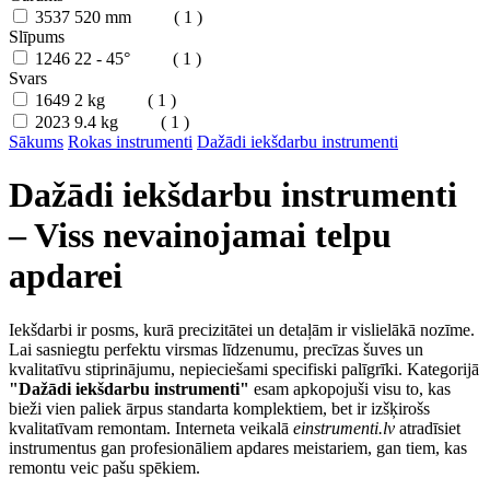
3537
520 mm
( 1 )
Slīpums
1246
22 - 45°
( 1 )
Svars
1649
2 kg
( 1 )
2023
9.4 kg
( 1 )
Sākums
Rokas instrumenti
Dažādi iekšdarbu instrumenti
Dažādi iekšdarbu instrumenti
– Viss nevainojamai telpu
apdarei
Iekšdarbi ir posms, kurā precizitātei un detaļām ir vislielākā nozīme.
Lai sasniegtu perfektu virsmas līdzenumu, precīzas šuves un
kvalitatīvu stiprinājumu, nepieciešami specifiski palīgrīki. Kategorijā
"Dažādi iekšdarbu instrumenti"
esam apkopojuši visu to, kas
bieži vien paliek ārpus standarta komplektiem, bet ir izšķirošs
kvalitatīvam remontam. Interneta veikalā
einstrumenti.lv
atradīsiet
instrumentus gan profesionāliem apdares meistariem, gan tiem, kas
remontu veic pašu spēkiem.