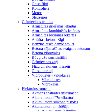
Gaisa filtri
Kontrolieri
Motori
Slēdzenes
Celtniecības tehnika
Armatūras griešanas iekārtas
Armatūras kombinētās iekārtas
Armatūras locīšanas iekārtas
Asfalta - betona zāģi
Benzīna atskaldāmie āmuri
Betona slīpmašīnas svaigam betonam
Betona vibrovāles
Būvgružu smalcinātāji
Celtniecības zāģi
Flīžu un akmens griezēji
Gaisa attīrītāji
Vibroblietes - vibrokājas
Vibroblietes
Vibrokājas
Elektroinstrumenti
Akmens apstrādes instrumenti
Akumulatora flīžu vibratori
Akumulatora silikona pistoles
Akumulatori un lādētāji
Akumulatoru baterijas