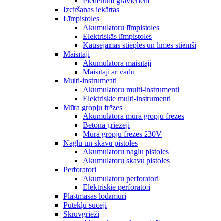
Piederumi gravieriem
Izciršanas iekārtas
Līmpistoles
Akumulatoru līmpistoles
Elektriskās līmpistoles
Kausējamās stieples un līmes stienīši
Maisītāji
Akumulatora maisītāji
Maisītāji ar vadu
Multi-instrumenti
Akumulatoru multi-instrumenti
Elektriskie multi-instrumenti
Mūra gropju frēzes
Akumulatora mūra gropju frēzes
Betona griezēji
Mūra gropju frezes 230V
Naglu un skavu pistoles
Akumulatoru naglu pistoles
Akumulatoru skavu pistoles
Perforatori
Akumulatoru perforatori
Elektriskie perforatori
Plastmasas lodāmuri
Putekļu sūcēji
Skrūvgrieži