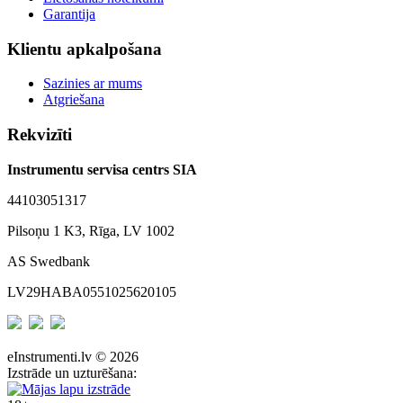
Garantija
Klientu apkalpošana
Sazinies ar mums
Atgriešana
Rekvizīti
Instrumentu servisa centrs SIA
44103051317
Pilsoņu 1 K3, Rīga, LV 1002
AS Swedbank
LV29HABA0551025620105
eInstrumenti.lv © 2026
Izstrāde un uzturēšana: