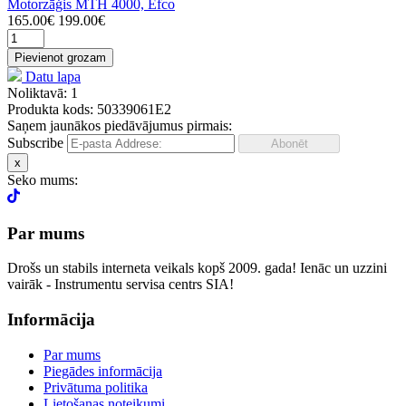
Motorzāģis MTH 4000, Efco
165.00€
199.00€
Pievienot grozam
Datu lapa
Noliktavā: 1
Produkta kods: 50339061E2
Saņem jaunākos piedāvājumus pirmais:
Subscribe
x
Seko mums:
Par mums
Drošs un stabils interneta veikals kopš 2009. gada! Ienāc un uzzini
vairāk - Instrumentu servisa centrs SIA!
Informācija
Par mums
Piegādes informācija
Privātuma politika
Lietošanas noteikumi