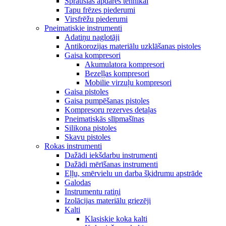
Sprauslas apdares tehnikai
Tapu frēzes piederumi
Virsfrēžu piederumi
Pneimatiskie instrumenti
Adatiņu naglotāji
Antikorozijas materiālu uzklāšanas pistoles
Gaisa kompresori
Akumulatora kompresori
Bezeļļas kompresori
Mobilie virzuļu kompresori
Gaisa pistoles
Gaisa pumpēšanas pistoles
Kompresoru rezerves detaļas
Pneimatiskās slīpmašīnas
Silikona pistoles
Skavu pistoles
Rokas instrumenti
Dažādi iekšdarbu instrumenti
Dažādi mērīšanas instrumenti
Eļļu, smērvielu un darba šķidrumu apstrāde
Galodas
Instrumentu ratiņi
Izolācijas materiālu griezēji
Kalti
Klasiskie koka kalti