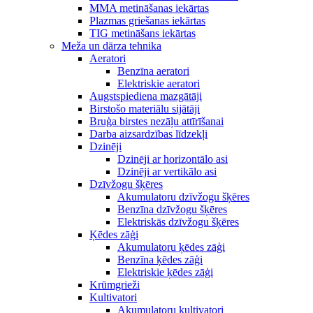
MMA metināšanas iekārtas
Plazmas griešanas iekārtas
TIG metināšans iekārtas
Meža un dārza tehnika
Aeratori
Benzīna aeratori
Elektriskie aeratori
Augstspiediena mazgātāji
Birstošo materiālu sijātāji
Bruģa birstes nezāļu attīrīšanai
Darba aizsardzības līdzekļi
Dzinēji
Dzinēji ar horizontālo asi
Dzinēji ar vertikālo asi
Dzīvžogu šķēres
Akumulatoru dzīvžogu šķēres
Benzīna dzīvžogu šķēres
Elektriskās dzīvžogu šķēres
Ķēdes zāģi
Akumulatoru ķēdes zāģi
Benzīna ķēdes zāģi
Elektriskie ķēdes zāģi
Krūmgrieži
Kultivatori
Akumulatoru kultivatori