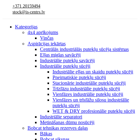
+371 20159494
stock@is-centrs.lv
Kategorijas
4x4 aprīkojums
Vinčas
Aspirācijas iekārtas
Centrālās industriālās putekļu sūcēja sistēmas
Eļļas miglas savācēji
Industriālie putekļu savācēji
Industriālie putekļu sūcēji
Industriālie eļļas un skaidu putekļu sūcēji
Pneimatiskie putekļu sūcēji
Stacionārie industriālie putekļu sūcēji
Trīzfāzu industriālie putekļu sūcēji
Vienfāzes industriālie putekļu sūcēji
Vienfāzes un trīsfāžu silosu industriālie
putekļu sūcēji
WET & DRY profesionālie putekļu sūcēji
Industriālie separatori
Metināšanas dūmu nosūcēji
Bobcat tehnikas rezerves daļas
Bākas
Bobcat siksnas