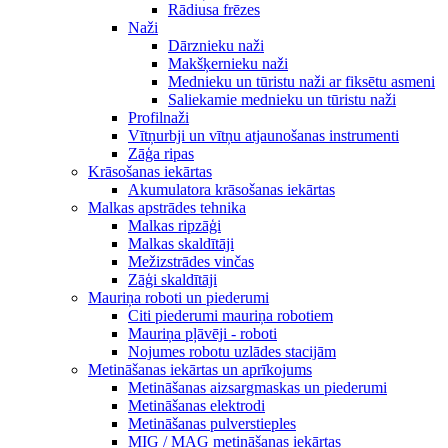
Rādiusa frēzes
Naži
Dārznieku naži
Makšķernieku naži
Mednieku un tūristu naži ar fiksētu asmeni
Saliekamie mednieku un tūristu naži
Profilnaži
Vītņurbji un vītņu atjaunošanas instrumenti
Zāģa ripas
Krāsošanas iekārtas
Akumulatora krāsošanas iekārtas
Malkas apstrādes tehnika
Malkas ripzāģi
Malkas skaldītāji
Mežizstrādes vinčas
Zāģi skaldītāji
Mauriņa roboti un piederumi
Citi piederumi mauriņa robotiem
Mauriņa pļāvēji - roboti
Nojumes robotu uzlādes stacijām
Metināšanas iekārtas un aprīkojums
Metināšanas aizsargmaskas un piederumi
Metināšanas elektrodi
Metināšanas pulverstieples
MIG / MAG metināšanas iekārtas