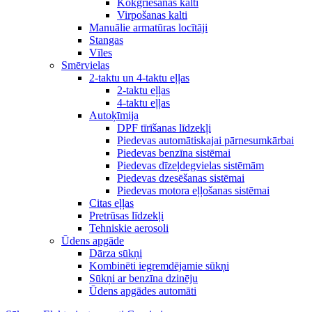
Kokgriešanas kalti
Virpošanas kalti
Manuālie armatūras locītāji
Stangas
Vīles
Smērvielas
2-taktu un 4-taktu eļļas
2-taktu eļļas
4-taktu eļļas
Autoķīmija
DPF tīrīšanas līdzekļi
Piedevas automātiskajai pārnesumkārbai
Piedevas benzīna sistēmai
Piedevas dīzeļdegvielas sistēmām
Piedevas dzesēšanas sistēmai
Piedevas motora eļļošanas sistēmai
Citas eļļas
Pretrūsas līdzekļi
Tehniskie aerosoli
Ūdens apgāde
Dārza sūkņi
Kombinēti iegremdējamie sūkņi
Sūkņi ar benzīna dzinēju
Ūdens apgādes automāti