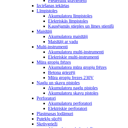
Piederumi gravieriem
Izciršanas iekārtas
Līmpistoles
Akumulatoru līmpistoles
Elektriskās līmpistoles
Kausējamās stieples un līmes stienīši
Maisītāji
Akumulatora maisītāji
Maisītāji ar vadu
Multi-instrumenti
Akumulatoru multi-instrumenti
Elektriskie multi-instrumenti
Mūra gropju frēzes
Akumulatora mūra gropju frēzes
Betona griezēji
Mūra gropju frezes 230V
Naglu un skavu pistoles
Akumulatoru naglu pistoles
Akumulatoru skavu pistoles
Perforatori
Akumulatoru perforatori
Elektriskie perforatori
Plastmasas lodāmuri
Putekļu sūcēji
Skrūvgrieži