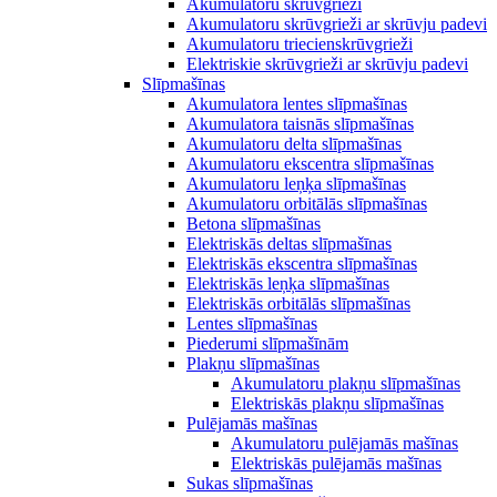
Akumulatoru skrūvgrieži
Akumulatoru skrūvgrieži ar skrūvju padevi
Akumulatoru triecienskrūvgrieži
Elektriskie skrūvgrieži ar skrūvju padevi
Slīpmašīnas
Akumulatora lentes slīpmašīnas
Akumulatora taisnās slīpmašīnas
Akumulatoru delta slīpmašīnas
Akumulatoru ekscentra slīpmašīnas
Akumulatoru leņķa slīpmašīnas
Akumulatoru orbitālās slīpmašīnas
Betona slīpmašīnas
Elektriskās deltas slīpmašīnas
Elektriskās ekscentra slīpmašīnas
Elektriskās leņķa slīpmašīnas
Elektriskās orbitālās slīpmašīnas
Lentes slīpmašīnas
Piederumi slīpmašīnām
Plakņu slīpmašīnas
Akumulatoru plakņu slīpmašīnas
Elektriskās plakņu slīpmašīnas
Pulējamās mašīnas
Akumulatoru pulējamās mašīnas
Elektriskās pulējamās mašīnas
Sukas slīpmašīnas