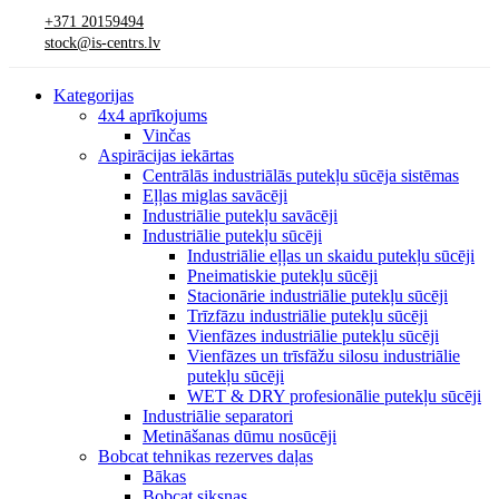
+371 20159494
stock@is-centrs.lv
Kategorijas
4x4 aprīkojums
Vinčas
Aspirācijas iekārtas
Centrālās industriālās putekļu sūcēja sistēmas
Eļļas miglas savācēji
Industriālie putekļu savācēji
Industriālie putekļu sūcēji
Industriālie eļļas un skaidu putekļu sūcēji
Pneimatiskie putekļu sūcēji
Stacionārie industriālie putekļu sūcēji
Trīzfāzu industriālie putekļu sūcēji
Vienfāzes industriālie putekļu sūcēji
Vienfāzes un trīsfāžu silosu industriālie
putekļu sūcēji
WET & DRY profesionālie putekļu sūcēji
Industriālie separatori
Metināšanas dūmu nosūcēji
Bobcat tehnikas rezerves daļas
Bākas
Bobcat siksnas