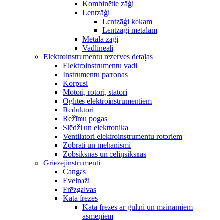
Kombinētie zāģi
Lentzāģi
Lentzāģi kokam
Lentzāģi metālam
Metāla zāģi
Vadlineāli
Elektroinstrumentu rezerves detaļas
Elektroinstrumentu vadi
Instrumentu patronas
Korpusi
Motori, rotori, statori
Oglītes elektroinstrumentiem
Reduktori
Režīmu pogas
Slēdži un elektronika
Ventilatori elektroinstrumentu rotoriem
Zobrati un mehānismi
Zobsiksnas un celiņsiksnas
Griezējinstrumenti
Cangas
Ēvelnaži
Frēzgalvas
Kāta frēzes
Kāta frēzes ar gultni un maināmiem
asmeņiem