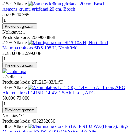
-15%
Atlaide
Asmens krūmu griešanai 20 cm, Bosch
35.00€
40.99€
Pievienot grozam
Noliktavā: 1
Produkta kods: 2609003868
-12%
Atlaide
Mauriņa traktors SDS 108 H, Northfield
2,280.00€
2,599.00€
Pievienot grozam
Datu lapa
2-3 dienas
Produkta kods: 2T1215483/LAT
-37%
Atlaide
Akumulators L1415R, 14.4V 1.5 Ah Li-on, AEG
50.00€
79.00€
Pievienot grozam
Noliktavā: 1
Produkta kods: 4932352656
-48%
Atlaide
Mauriņa traktors ESTATE 9102 WX(Honda), Stiga