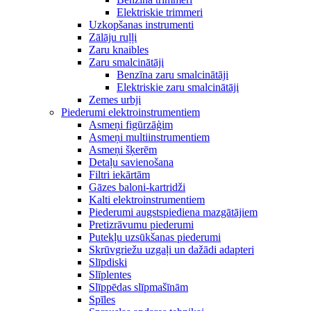
Elektriskie trimmeri
Uzkopšanas instrumenti
Zālāju ruļļi
Zaru knaibles
Zaru smalcinātāji
Benzīna zaru smalcinātāji
Elektriskie zaru smalcinātāji
Zemes urbji
Piederumi elektroinstrumentiem
Asmeņi figūrzāģim
Asmeņi multiinstrumentiem
Asmeņi šķerēm
Detaļu savienošana
Filtri iekārtām
Gāzes baloni-kartridži
Kalti elektroinstrumentiem
Piederumi augstspiediena mazgātājiem
Pretizrāvumu piederumi
Putekļu uzsūkšanas piederumi
Skrūvgriežu uzgaļi un dažādi adapteri
Slīpdiski
Slīplentes
Slīppēdas slīpmašīnām
Spīles