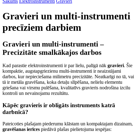
Sākums
Elektroinstrumenti
Gravieri
Gravieri un multi-instrumenti
precīziem darbiem
Gravieri un multi-instrumenti –
Precizitāte smalkākajos darbos
Kad parastie elektroinstrumenti ir par lielu, palīgā nāk
gravieri
. Šie
kompaktie, augstapgriezienu multi-instrumenti ir neaizstājami
darbos, kur nepieciešama milimetru precizitāte. Neatkarīgi no tā, vai
tā ir metāla gravēšana, koka detaļu slīpēšana, nelielu elementu
griešana vai virsmu pulēšana, kvalitatīvs gravieris nodrošina izcilu
kontroli un nevainojamu rezultātu.
Kāpēc gravieris ir obligāts instruments katrā
darbnīcā?
Pateicoties plašajam piederumu klāstam un kompaktajam dizainam,
gravēšanas ierīces
piedāvā plašas pielietojuma iespējas: