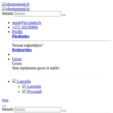
Meklēt
stock@is-centrs.lv
+371 20159494
Profils
Pieslēgties
Neesat reģistrējies?
Reģistrēties
Grozs
Grozs
Jūsu iepirkumu grozs ir tukšs!
Latviešu
Latviešu
Русский
lv
ru
Meklēt