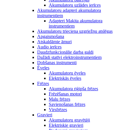
Akumulatoru uzlādes ierīces
Akumulatoru adapteri akumulatora
instrumentiem
Adapteri Makita akumulatora
instrumentiem
Akumulatoru trieciena uzgriežņu atslēgas
Apgaismošana
Atskaldāmie āmuri
Audio ierīces
Daudzfunkcionālie darba galdi
Dažādi statīvi elektroinstrumentiem
Dobšanas instrumenti
Ēveles
Akumulatoru ēveles
Elektriskās ēveles
Frēzes
Akumulatora riģipša frēzes
Frēzēšanas motori
Malu frēzes
Savienošanas frēzes
Virsfrēzes
Gravieri
Akumulatoru gravētāji
Elektriskie gravieri