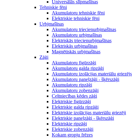
Universālās slīpmašīnas
Tehniskie fēni
Akumulatoru tehniskie fēni
Elektriskie tehniskie fēni
Urbjmašīnas
Akumulatoru triecienurbjmašīnas
Akumulatoru urbjmašīnas
Elektriskās triecienurbjmašīnas
Elektriskās urbjmašīnas
Magnētiskās urbjmašīnas
Zāģi
Akumulatoru figūrzāģi
Akumulatoru galda ripzāģi
Akumulatoru izolācijas materiālu griezējs
Akumulatoru paneļzāģi - šķērszāģi
Akumulatoru ripzāģi
Akumulatoru zobenzāģi
Celtniecības ķēdes zāģi
Elektriskie figūrzāģi
Elektriskie galda ripzāģi
Elektriskie izolācijas materiālu griezēji
Elektriskie paneļzāģi - šķērszāģi
Elektriskie ripzāģi
Elektriskie zobenzāģi
Kokam gropju frēzes