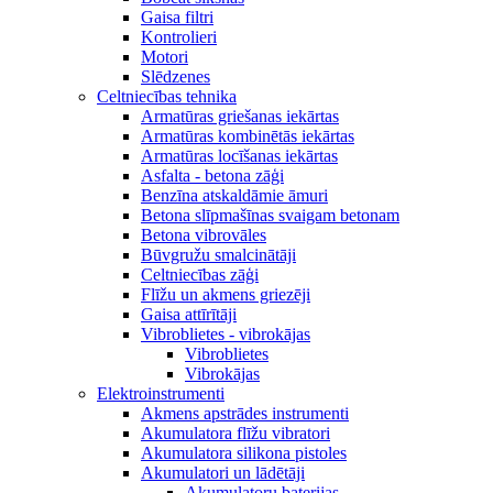
Gaisa filtri
Kontrolieri
Motori
Slēdzenes
Celtniecības tehnika
Armatūras griešanas iekārtas
Armatūras kombinētās iekārtas
Armatūras locīšanas iekārtas
Asfalta - betona zāģi
Benzīna atskaldāmie āmuri
Betona slīpmašīnas svaigam betonam
Betona vibrovāles
Būvgružu smalcinātāji
Celtniecības zāģi
Flīžu un akmens griezēji
Gaisa attīrītāji
Vibroblietes - vibrokājas
Vibroblietes
Vibrokājas
Elektroinstrumenti
Akmens apstrādes instrumenti
Akumulatora flīžu vibratori
Akumulatora silikona pistoles
Akumulatori un lādētāji
Akumulatoru baterijas