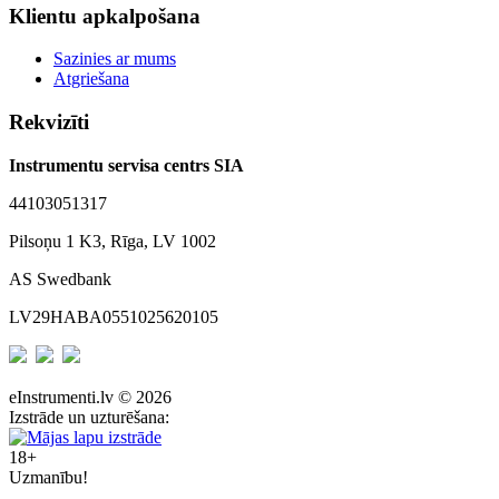
Klientu apkalpošana
Sazinies ar mums
Atgriešana
Rekvizīti
Instrumentu servisa centrs SIA
44103051317
Pilsoņu 1 K3, Rīga, LV 1002
AS Swedbank
LV29HABA0551025620105
eInstrumenti.lv © 2026
Izstrāde un uzturēšana:
18+
Uzmanību!