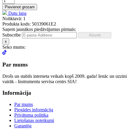
Pievienot grozam
Datu lapa
Noliktavā: 1
Produkta kods: 50339061E2
Saņem jaunākos piedāvājumus pirmais:
Subscribe
x
Seko mums:
Par mums
Drošs un stabils interneta veikals kopš 2009. gada! Ienāc un uzzini
vairāk - Instrumentu servisa centrs SIA!
Informācija
Par mums
Piegādes informācija
Privātuma politika
Lietošanas noteikumi
Garantija