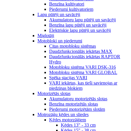
Benzīna kultivatori
Piederumi kultivatoriem
Lapu pūtēji un savācēji
Akumulatoru lapu pūtēji un savācēji
Benzīna lapu pūtēji un savācēji
Elektriskie lapu pūtēji un savācēji
Miglotāji
Motobloki un piederumi
Citas motobloku sistēmas
Daudzfunkcionālās iekārtas MAX
Daudzfunkcionālās iekārtas RAPTOR
Hydro
Motobloku sistēma VARI DSK-316
Motobloku sistēma VARI GLOBAL
Spēka stacijas VARI
VARI iekārtas, kas tieši savienojas ar
piedziņas blokiem
Motorizētās slotas
Akumulatoru motorizētās slotas
Benzīna motorizētās slotas
Piederumi motorizētām slotām
Motrozāģu ķēdes un sliedes
Ķēdes motorzāģiem
Ķēdes 13" - 33 cm
Ķēdes 15" - 38 cm