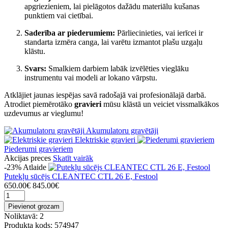
apgriezieniem, lai pielāgotos dažādu materiālu kušanas
punktiem vai cietībai.
Saderība ar piederumiem:
Pārliecinieties, vai ierīcei ir
standarta izmēra canga, lai varētu izmantot plašu uzgaļu
klāstu.
Svars:
Smalkiem darbiem labāk izvēlēties vieglāku
instrumentu vai modeli ar lokano vārpstu.
Atklājiet jaunas iespējas savā radošajā vai profesionālajā darbā.
Atrodiet piemērotāko
gravieri
mūsu klāstā un veiciet vissmalkākos
uzdevumus ar vieglumu!
Akumulatoru gravētāji
Elektriskie gravieri
Piederumi gravieriem
Akcijas preces
Skatīt vairāk
-23%
Atlaide
Putekļu sūcējs CLEANTEC CTL 26 E, Festool
650.00€
845.00€
Pievienot grozam
Noliktavā: 2
Produkta kods: 574947