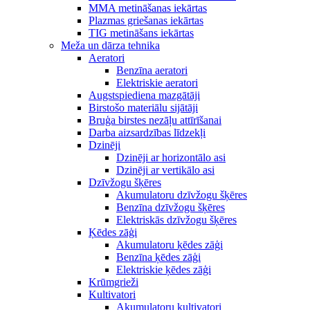
MMA metināšanas iekārtas
Plazmas griešanas iekārtas
TIG metināšans iekārtas
Meža un dārza tehnika
Aeratori
Benzīna aeratori
Elektriskie aeratori
Augstspiediena mazgātāji
Birstošo materiālu sijātāji
Bruģa birstes nezāļu attīrīšanai
Darba aizsardzības līdzekļi
Dzinēji
Dzinēji ar horizontālo asi
Dzinēji ar vertikālo asi
Dzīvžogu šķēres
Akumulatoru dzīvžogu šķēres
Benzīna dzīvžogu šķēres
Elektriskās dzīvžogu šķēres
Ķēdes zāģi
Akumulatoru ķēdes zāģi
Benzīna ķēdes zāģi
Elektriskie ķēdes zāģi
Krūmgrieži
Kultivatori
Akumulatoru kultivatori