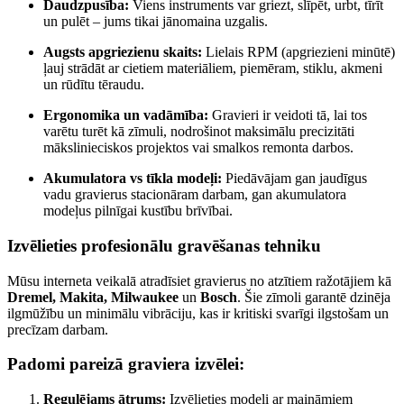
Daudzpusība:
Viens instruments var griezt, slīpēt, urbt, tīrīt
un pulēt – jums tikai jānomaina uzgalis.
Augsts apgriezienu skaits:
Lielais RPM (apgriezieni minūtē)
ļauj strādāt ar cietiem materiāliem, piemēram, stiklu, akmeni
un rūdītu tēraudu.
Ergonomika un vadāmība:
Gravieri ir veidoti tā, lai tos
varētu turēt kā zīmuli, nodrošinot maksimālu precizitāti
mākslinieciskos projektos vai smalkos remonta darbos.
Akumulatora vs tīkla modeļi:
Piedāvājam gan jaudīgus
vadu gravierus stacionāram darbam, gan akumulatora
modeļus pilnīgai kustību brīvībai.
Izvēlieties profesionālu gravēšanas tehniku
Mūsu interneta veikalā atradīsiet gravierus no atzītiem ražotājiem kā
Dremel, Makita, Milwaukee
un
Bosch
. Šie zīmoli garantē dzinēja
ilgmūžību un minimālu vibrāciju, kas ir kritiski svarīgi ilgstošam un
precīzam darbam.
Padomi pareizā graviera izvēlei:
Regulējams ātrums:
Izvēlieties modeli ar maināmiem