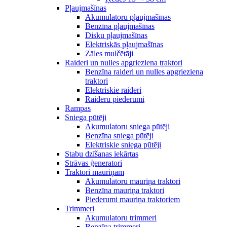
Pļaujmašīnas
Akumulatoru pļaujmašīnas
Benzīna pļaujmašīnas
Disku pļaujmašīnas
Elektriskās pļaujmašīnas
Zāles mulčētāji
Raideri un nulles apgrieziena traktori
Benzīna raideri un nulles apgrieziena
traktori
Elektriskie raideri
Raideru piederumi
Rampas
Sniega pūtēji
Akumulatoru sniega pūtēji
Benzīna sniega pūtēji
Elektriskie sniega pūtēji
Stabu dzīšanas iekārtas
Strāvas ģeneratori
Traktori mauriņam
Akumulatoru mauriņa traktori
Benzīna mauriņa traktori
Piederumi mauriņa traktoriem
Trimmeri
Akumulatoru trimmeri
Benzīna trimmeri