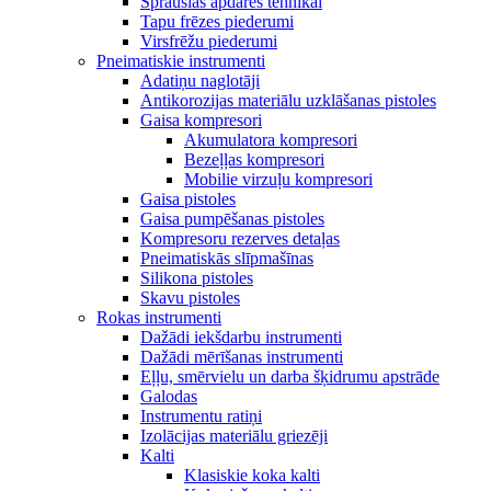
Sprauslas apdares tehnikai
Tapu frēzes piederumi
Virsfrēžu piederumi
Pneimatiskie instrumenti
Adatiņu naglotāji
Antikorozijas materiālu uzklāšanas pistoles
Gaisa kompresori
Akumulatora kompresori
Bezeļļas kompresori
Mobilie virzuļu kompresori
Gaisa pistoles
Gaisa pumpēšanas pistoles
Kompresoru rezerves detaļas
Pneimatiskās slīpmašīnas
Silikona pistoles
Skavu pistoles
Rokas instrumenti
Dažādi iekšdarbu instrumenti
Dažādi mērīšanas instrumenti
Eļļu, smērvielu un darba šķidrumu apstrāde
Galodas
Instrumentu ratiņi
Izolācijas materiālu griezēji
Kalti
Klasiskie koka kalti