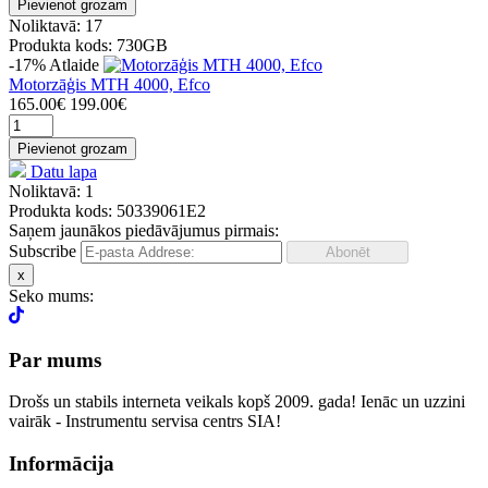
Pievienot grozam
Noliktavā: 17
Produkta kods: 730GB
-17%
Atlaide
Motorzāģis MTH 4000, Efco
165.00€
199.00€
Pievienot grozam
Datu lapa
Noliktavā: 1
Produkta kods: 50339061E2
Saņem jaunākos piedāvājumus pirmais:
Subscribe
x
Seko mums:
Par mums
Drošs un stabils interneta veikals kopš 2009. gada! Ienāc un uzzini
vairāk - Instrumentu servisa centrs SIA!
Informācija