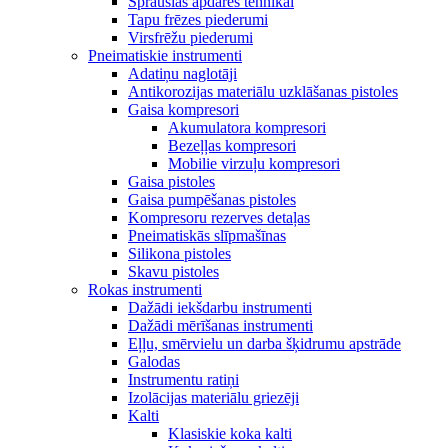
Sprauslas apdares tehnikai
Tapu frēzes piederumi
Virsfrēžu piederumi
Pneimatiskie instrumenti
Adatiņu naglotāji
Antikorozijas materiālu uzklāšanas pistoles
Gaisa kompresori
Akumulatora kompresori
Bezeļļas kompresori
Mobilie virzuļu kompresori
Gaisa pistoles
Gaisa pumpēšanas pistoles
Kompresoru rezerves detaļas
Pneimatiskās slīpmašīnas
Silikona pistoles
Skavu pistoles
Rokas instrumenti
Dažādi iekšdarbu instrumenti
Dažādi mērīšanas instrumenti
Eļļu, smērvielu un darba šķidrumu apstrāde
Galodas
Instrumentu ratiņi
Izolācijas materiālu griezēji
Kalti
Klasiskie koka kalti