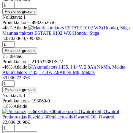
Pievienot grozam
Noliktavā: 1
Produkta kods: 4932352656
-48%
Atlaide
Mauriņa traktors ESTATE 9102 WX(Honda), Stiga
5,070.00€
9,799.00€
Pievienot grozam
2-3 dienas
Produkta kods: 2T1535381/ST2
-46%
Atlaide
Akumulators 1435, 14.4V, 2.8Ah Ni-Mh, Makita
39.00€
72.35€
Pievienot grozam
Noliktavā: 1
Produkta kods: 193060-0
-18%
Atlaide
Pretkorozijas līdzeklis 300ml aerosols Owatrol Oil, Owatrol
22.00€
26.90€