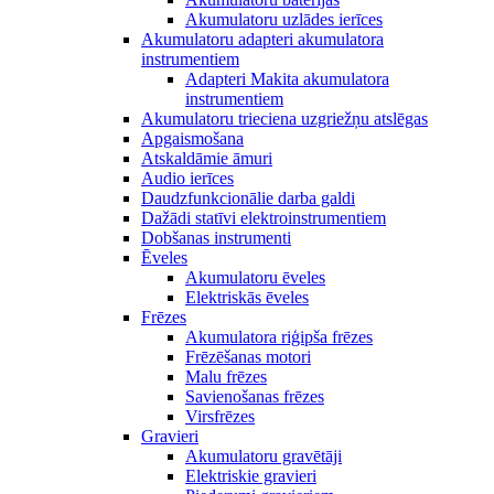
Akumulatoru uzlādes ierīces
Akumulatoru adapteri akumulatora
instrumentiem
Adapteri Makita akumulatora
instrumentiem
Akumulatoru trieciena uzgriežņu atslēgas
Apgaismošana
Atskaldāmie āmuri
Audio ierīces
Daudzfunkcionālie darba galdi
Dažādi statīvi elektroinstrumentiem
Dobšanas instrumenti
Ēveles
Akumulatoru ēveles
Elektriskās ēveles
Frēzes
Akumulatora riģipša frēzes
Frēzēšanas motori
Malu frēzes
Savienošanas frēzes
Virsfrēzes
Gravieri
Akumulatoru gravētāji
Elektriskie gravieri