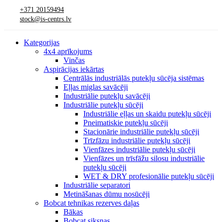
+371 20159494
stock@is-centrs.lv
Kategorijas
4x4 aprīkojums
Vinčas
Aspirācijas iekārtas
Centrālās industriālās putekļu sūcēja sistēmas
Eļļas miglas savācēji
Industriālie putekļu savācēji
Industriālie putekļu sūcēji
Industriālie eļļas un skaidu putekļu sūcēji
Pneimatiskie putekļu sūcēji
Stacionārie industriālie putekļu sūcēji
Trīzfāzu industriālie putekļu sūcēji
Vienfāzes industriālie putekļu sūcēji
Vienfāzes un trīsfāžu silosu industriālie
putekļu sūcēji
WET & DRY profesionālie putekļu sūcēji
Industriālie separatori
Metināšanas dūmu nosūcēji
Bobcat tehnikas rezerves daļas
Bākas
Bobcat siksnas