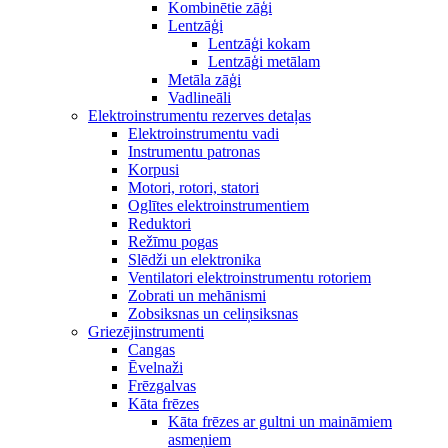
Kombinētie zāģi
Lentzāģi
Lentzāģi kokam
Lentzāģi metālam
Metāla zāģi
Vadlineāli
Elektroinstrumentu rezerves detaļas
Elektroinstrumentu vadi
Instrumentu patronas
Korpusi
Motori, rotori, statori
Oglītes elektroinstrumentiem
Reduktori
Režīmu pogas
Slēdži un elektronika
Ventilatori elektroinstrumentu rotoriem
Zobrati un mehānismi
Zobsiksnas un celiņsiksnas
Griezējinstrumenti
Cangas
Ēvelnaži
Frēzgalvas
Kāta frēzes
Kāta frēzes ar gultni un maināmiem
asmeņiem