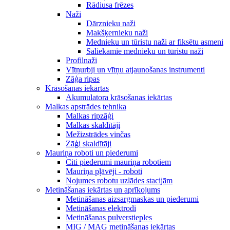
Rādiusa frēzes
Naži
Dārznieku naži
Makšķernieku naži
Mednieku un tūristu naži ar fiksētu asmeni
Saliekamie mednieku un tūristu naži
Profilnaži
Vītņurbji un vītņu atjaunošanas instrumenti
Zāģa ripas
Krāsošanas iekārtas
Akumulatora krāsošanas iekārtas
Malkas apstrādes tehnika
Malkas ripzāģi
Malkas skaldītāji
Mežizstrādes vinčas
Zāģi skaldītāji
Mauriņa roboti un piederumi
Citi piederumi mauriņa robotiem
Mauriņa pļāvēji - roboti
Nojumes robotu uzlādes stacijām
Metināšanas iekārtas un aprīkojums
Metināšanas aizsargmaskas un piederumi
Metināšanas elektrodi
Metināšanas pulverstieples
MIG / MAG metināšanas iekārtas