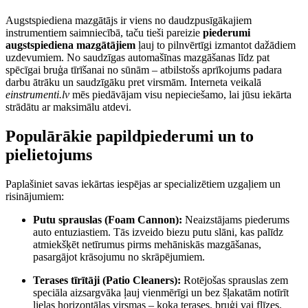
Augstspiediena mazgātājs ir viens no daudzpusīgākajiem
instrumentiem saimniecībā, taču tieši pareizie
piederumi
augstspiediena mazgātājiem
ļauj to pilnvērtīgi izmantot dažādiem
uzdevumiem. No saudzīgas automašīnas mazgāšanas līdz pat
spēcīgai bruģa tīrīšanai no sūnām – atbilstošs aprīkojums padara
darbu ātrāku un saudzīgāku pret virsmām. Interneta veikalā
einstrumenti.lv
mēs piedāvājam visu nepieciešamo, lai jūsu iekārta
strādātu ar maksimālu atdevi.
Populārākie papildpiederumi un to
pielietojums
Paplašiniet savas iekārtas iespējas ar specializētiem uzgaļiem un
risinājumiem:
Putu sprauslas (Foam Cannon):
Neaizstājams piederums
auto entuziastiem. Tās izveido biezu putu slāni, kas palīdz
atmiekšķēt netīrumus pirms mehāniskās mazgāšanas,
pasargājot krāsojumu no skrāpējumiem.
Terases tīrītāji (Patio Cleaners):
Rotējošas sprauslas zem
speciāla aizsargvāka ļauj vienmērīgi un bez šļakatām notīrīt
lielas horizontālas virsmas – koka terases, bruģi vai flīzes.