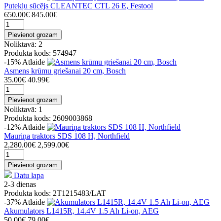
Putekļu sūcējs CLEANTEC CTL 26 E, Festool
650.00€
845.00€
Pievienot grozam
Noliktavā: 2
Produkta kods: 574947
-15%
Atlaide
Asmens krūmu griešanai 20 cm, Bosch
35.00€
40.99€
Pievienot grozam
Noliktavā: 1
Produkta kods: 2609003868
-12%
Atlaide
Mauriņa traktors SDS 108 H, Northfield
2,280.00€
2,599.00€
Pievienot grozam
Datu lapa
2-3 dienas
Produkta kods: 2T1215483/LAT
-37%
Atlaide
Akumulators L1415R, 14.4V 1.5 Ah Li-on, AEG
50.00€
79.00€