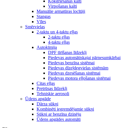
Kokgriešanas kalti
Virpošanas kalti
Manuālie armatūras locītāji
Stangas
Vīles
Smērvielas
2-taktu un 4-taktu eļļas
2-taktu eļļas
4-taktu eļļas
Autoķīmija
DPF tīrīšanas līdzekļi
Piedevas automātiskajai pārnesumkārbai
Piedevas benzīna sistēmai
Piedevas dīzeļdegvielas sistēmām
Piedevas dzesēšanas sistēmai
Piedevas motora eļļošanas sistēmai
Citas eļļas
Pretrūsas līdzekļi
Tehniskie aerosoli
Ūdens apgāde
Dārza sūkņi
Kombinēti iegremdējamie sūkņi
Sūkņi ar benzīna dzinēju
Ūdens apgādes automāti