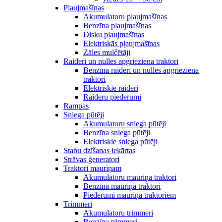
Pļaujmašīnas
Akumulatoru pļaujmašīnas
Benzīna pļaujmašīnas
Disku pļaujmašīnas
Elektriskās pļaujmašīnas
Zāles mulčētāji
Raideri un nulles apgrieziena traktori
Benzīna raideri un nulles apgrieziena
traktori
Elektriskie raideri
Raideru piederumi
Rampas
Sniega pūtēji
Akumulatoru sniega pūtēji
Benzīna sniega pūtēji
Elektriskie sniega pūtēji
Stabu dzīšanas iekārtas
Strāvas ģeneratori
Traktori mauriņam
Akumulatoru mauriņa traktori
Benzīna mauriņa traktori
Piederumi mauriņa traktoriem
Trimmeri
Akumulatoru trimmeri
Benzīna trimmeri