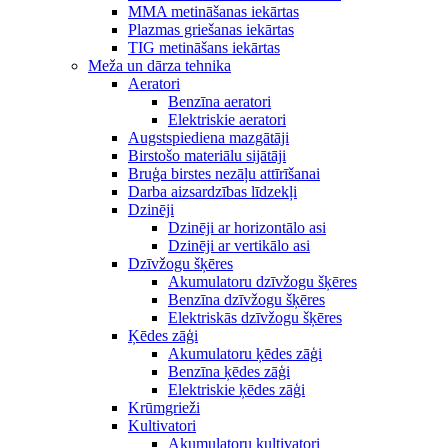
MMA metināšanas iekārtas
Plazmas griešanas iekārtas
TIG metināšans iekārtas
Meža un dārza tehnika
Aeratori
Benzīna aeratori
Elektriskie aeratori
Augstspiediena mazgātāji
Birstošo materiālu sijātāji
Bruģa birstes nezāļu attīrīšanai
Darba aizsardzības līdzekļi
Dzinēji
Dzinēji ar horizontālo asi
Dzinēji ar vertikālo asi
Dzīvžogu šķēres
Akumulatoru dzīvžogu šķēres
Benzīna dzīvžogu šķēres
Elektriskās dzīvžogu šķēres
Ķēdes zāģi
Akumulatoru ķēdes zāģi
Benzīna ķēdes zāģi
Elektriskie ķēdes zāģi
Krūmgrieži
Kultivatori
Akumulatoru kultivatori