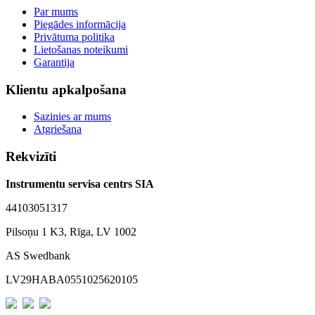
Par mums
Piegādes informācija
Privātuma politika
Lietošanas noteikumi
Garantija
Klientu apkalpošana
Sazinies ar mums
Atgriešana
Rekvizīti
Instrumentu servisa centrs SIA
44103051317
Pilsoņu 1 K3, Rīga, LV 1002
AS Swedbank
LV29HABA0551025620105