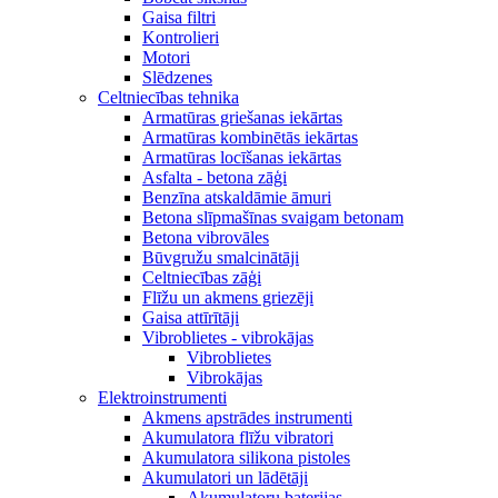
Gaisa filtri
Kontrolieri
Motori
Slēdzenes
Celtniecības tehnika
Armatūras griešanas iekārtas
Armatūras kombinētās iekārtas
Armatūras locīšanas iekārtas
Asfalta - betona zāģi
Benzīna atskaldāmie āmuri
Betona slīpmašīnas svaigam betonam
Betona vibrovāles
Būvgružu smalcinātāji
Celtniecības zāģi
Flīžu un akmens griezēji
Gaisa attīrītāji
Vibroblietes - vibrokājas
Vibroblietes
Vibrokājas
Elektroinstrumenti
Akmens apstrādes instrumenti
Akumulatora flīžu vibratori
Akumulatora silikona pistoles
Akumulatori un lādētāji
Akumulatoru baterijas