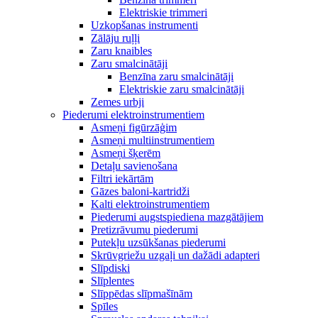
Elektriskie trimmeri
Uzkopšanas instrumenti
Zālāju ruļļi
Zaru knaibles
Zaru smalcinātāji
Benzīna zaru smalcinātāji
Elektriskie zaru smalcinātāji
Zemes urbji
Piederumi elektroinstrumentiem
Asmeņi figūrzāģim
Asmeņi multiinstrumentiem
Asmeņi šķerēm
Detaļu savienošana
Filtri iekārtām
Gāzes baloni-kartridži
Kalti elektroinstrumentiem
Piederumi augstspiediena mazgātājiem
Pretizrāvumu piederumi
Putekļu uzsūkšanas piederumi
Skrūvgriežu uzgaļi un dažādi adapteri
Slīpdiski
Slīplentes
Slīppēdas slīpmašīnām
Spīles