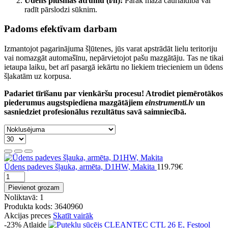
Ūdens plūsmas ātrumu (l/h):
Pārāk maza caurlaidība var
radīt pārslodzi sūknim.
Padoms efektīvam darbam
Izmantojot pagarinājuma šļūtenes, jūs varat apstrādāt lielu teritoriju
vai nomazgāt automašīnu, nepārvietojot pašu mazgātāju. Tas ne tikai
ietaupa laiku, bet arī pasargā iekārtu no liekiem triecieniem un ūdens
šļakatām uz korpusa.
Padariet tīrīšanu par vienkāršu procesu! Atrodiet piemērotākos
piederumus augstspiediena mazgātājiem
einstrumenti.lv
un
sasniedziet profesionālus rezultātus savā saimniecībā.
Ūdens padeves šļauka, armēta, D1HW, Makita
119.79€
Pievienot grozam
Noliktavā: 1
Produkta kods: 3640960
Akcijas preces
Skatīt vairāk
-23%
Atlaide