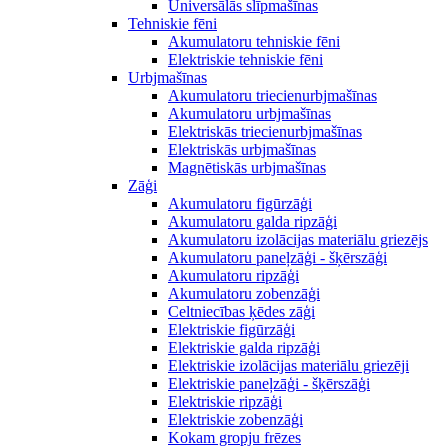
Universālās slīpmašīnas
Tehniskie fēni
Akumulatoru tehniskie fēni
Elektriskie tehniskie fēni
Urbjmašīnas
Akumulatoru triecienurbjmašīnas
Akumulatoru urbjmašīnas
Elektriskās triecienurbjmašīnas
Elektriskās urbjmašīnas
Magnētiskās urbjmašīnas
Zāģi
Akumulatoru figūrzāģi
Akumulatoru galda ripzāģi
Akumulatoru izolācijas materiālu griezējs
Akumulatoru paneļzāģi - šķērszāģi
Akumulatoru ripzāģi
Akumulatoru zobenzāģi
Celtniecības ķēdes zāģi
Elektriskie figūrzāģi
Elektriskie galda ripzāģi
Elektriskie izolācijas materiālu griezēji
Elektriskie paneļzāģi - šķērszāģi
Elektriskie ripzāģi
Elektriskie zobenzāģi
Kokam gropju frēzes