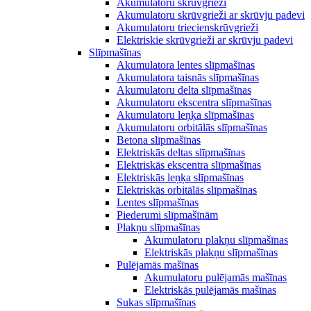
Akumulatoru skrūvgrieži
Akumulatoru skrūvgrieži ar skrūvju padevi
Akumulatoru triecienskrūvgrieži
Elektriskie skrūvgrieži ar skrūvju padevi
Slīpmašīnas
Akumulatora lentes slīpmašīnas
Akumulatora taisnās slīpmašīnas
Akumulatoru delta slīpmašīnas
Akumulatoru ekscentra slīpmašīnas
Akumulatoru leņķa slīpmašīnas
Akumulatoru orbitālās slīpmašīnas
Betona slīpmašīnas
Elektriskās deltas slīpmašīnas
Elektriskās ekscentra slīpmašīnas
Elektriskās leņķa slīpmašīnas
Elektriskās orbitālās slīpmašīnas
Lentes slīpmašīnas
Piederumi slīpmašīnām
Plakņu slīpmašīnas
Akumulatoru plakņu slīpmašīnas
Elektriskās plakņu slīpmašīnas
Pulējamās mašīnas
Akumulatoru pulējamās mašīnas
Elektriskās pulējamās mašīnas
Sukas slīpmašīnas