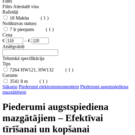
Filtrs
Filtrs
Atiestatīt visu
Ražotāji
18
Makita
( 1 )
Noliktavas statuss
7
Ir pieejams
( 1 )
Cena
€
–
€
Atslēgvārdi
Tehniskā specifikācija
Tips
7264
HW121, HW132
( 1 )
Garums
3541
8 m
( 1 )
Sākums
Piederumi elektroinstrumentiem
Piederumi augstspiediena
mazgātājiem
Piederumi augstspiediena
mazgātājiem – Efektīvai
tīrīšanai un kopšanai