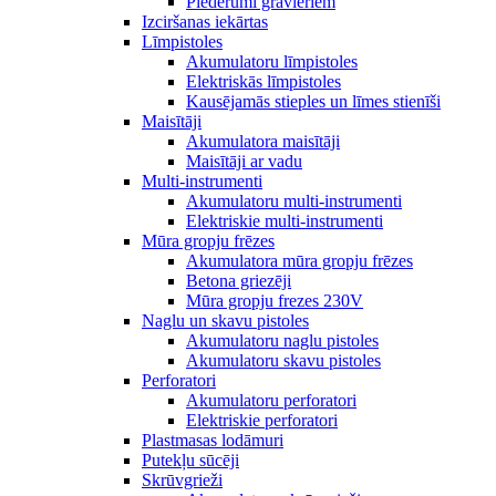
Piederumi gravieriem
Izciršanas iekārtas
Līmpistoles
Akumulatoru līmpistoles
Elektriskās līmpistoles
Kausējamās stieples un līmes stienīši
Maisītāji
Akumulatora maisītāji
Maisītāji ar vadu
Multi-instrumenti
Akumulatoru multi-instrumenti
Elektriskie multi-instrumenti
Mūra gropju frēzes
Akumulatora mūra gropju frēzes
Betona griezēji
Mūra gropju frezes 230V
Naglu un skavu pistoles
Akumulatoru naglu pistoles
Akumulatoru skavu pistoles
Perforatori
Akumulatoru perforatori
Elektriskie perforatori
Plastmasas lodāmuri
Putekļu sūcēji
Skrūvgrieži