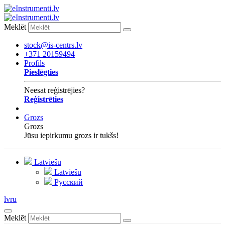
Meklēt
stock@is-centrs.lv
+371 20159494
Profils
Pieslēgties
Neesat reģistrējies?
Reģistrēties
Grozs
Grozs
Jūsu iepirkumu grozs ir tukšs!
Latviešu
Latviešu
Русский
lv
ru
Meklēt