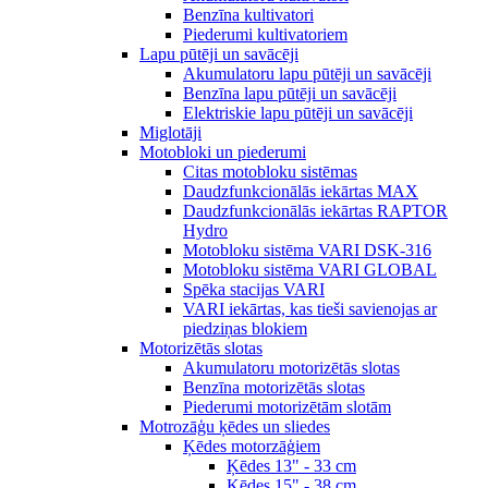
Benzīna kultivatori
Piederumi kultivatoriem
Lapu pūtēji un savācēji
Akumulatoru lapu pūtēji un savācēji
Benzīna lapu pūtēji un savācēji
Elektriskie lapu pūtēji un savācēji
Miglotāji
Motobloki un piederumi
Citas motobloku sistēmas
Daudzfunkcionālās iekārtas MAX
Daudzfunkcionālās iekārtas RAPTOR
Hydro
Motobloku sistēma VARI DSK-316
Motobloku sistēma VARI GLOBAL
Spēka stacijas VARI
VARI iekārtas, kas tieši savienojas ar
piedziņas blokiem
Motorizētās slotas
Akumulatoru motorizētās slotas
Benzīna motorizētās slotas
Piederumi motorizētām slotām
Motrozāģu ķēdes un sliedes
Ķēdes motorzāģiem
Ķēdes 13" - 33 cm
Ķēdes 15" - 38 cm