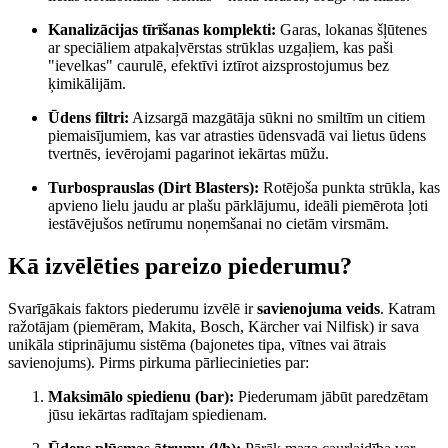
Kanalizācijas tīrīšanas komplekti:
Garas, lokanas šļūtenes
ar speciāliem atpakaļvērstas strūklas uzgaļiem, kas paši
"ievelkas" caurulē, efektīvi iztīrot aizsprostojumus bez
ķimikālijām.
Ūdens filtri:
Aizsargā mazgātāja sūkni no smiltīm un citiem
piemaisījumiem, kas var atrasties ūdensvadā vai lietus ūdens
tvertnēs, ievērojami pagarinot iekārtas mūžu.
Turbosprauslas (Dirt Blasters):
Rotējoša punkta strūkla, kas
apvieno lielu jaudu ar plašu pārklājumu, ideāli piemērota ļoti
iestāvējušos netīrumu noņemšanai no cietām virsmām.
Kā izvēlēties pareizo piederumu?
Svarīgākais faktors piederumu izvēlē ir
savienojuma veids
. Katram
ražotājam (piemēram, Makita, Bosch, Kärcher vai Nilfisk) ir sava
unikāla stiprinājumu sistēma (bajonetes tipa, vītnes vai ātrais
savienojums). Pirms pirkuma pārliecinieties par:
Maksimālo spiedienu (bar):
Piederumam jābūt paredzētam
jūsu iekārtas radītajam spiedienam.