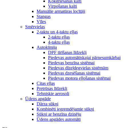
Kokgriešanas kalti
Virpošanas kalti
Manuālie armatūras locītāji
Stangas
Vīles
Smērvielas
2-taktu un 4-taktu eļļas
2-taktu eļļas
4-taktu eļļas
Autoķīmija
DPF tīrīšanas līdzekļi
Piedevas automātiskajai pārnesumkārbai
Piedevas benzīna sistēmai
Piedevas dīzeļdegvielas sistēmām
Piedevas dzesēšanas sistēmai
Piedevas motora eļļošanas sistēmai
Citas eļļas
Pretrūsas līdzekļi
Tehniskie aerosoli
Ūdens apgāde
Dārza sūkņi
Kombinēti iegremdējamie sūkņi
Sūkņi ar benzīna dzinēju
Ūdens apgādes automāti