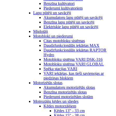
Benzīna kultivatori
Piederumi kultivatoriem
Lapu pūtēji un savācēji
Akumulatoru lapu pūtēji un savācēji
Benzīna lapu pūtēji un savācēji
Elektriskie lapu pūtēji un savācēji
Miglotāji
Motobloki un piederumi
Citas motobloku sistēmas
Daudzfunkcionālās iekārtas MAX
Daudzfunkcionālās iekārtas RAPTOR
Hydro
Motobloku sistēma VARI DSK-316
Motobloku sistēma VARI GLOBAL
Spēka stacijas VARI
VARI iekārtas, kas tieši savienojas ar
piedziņas blokiem
Motorizētās slotas
Akumulatoru motorizētās slotas
Benzīna motorizētās slotas
Piederumi motorizētām slotām
Motrozāģu ķēdes un sliedes
Ķēdes motorzāģiem
Ķēdes 13" - 33 cm
Ķēdes 15" - 38 cm