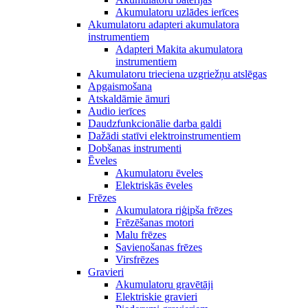
Akumulatoru uzlādes ierīces
Akumulatoru adapteri akumulatora
instrumentiem
Adapteri Makita akumulatora
instrumentiem
Akumulatoru trieciena uzgriežņu atslēgas
Apgaismošana
Atskaldāmie āmuri
Audio ierīces
Daudzfunkcionālie darba galdi
Dažādi statīvi elektroinstrumentiem
Dobšanas instrumenti
Ēveles
Akumulatoru ēveles
Elektriskās ēveles
Frēzes
Akumulatora riģipša frēzes
Frēzēšanas motori
Malu frēzes
Savienošanas frēzes
Virsfrēzes
Gravieri
Akumulatoru gravētāji
Elektriskie gravieri