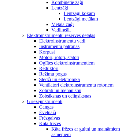
Kombinētie zāģi
Lentzāģi
Lentzāģi kokam
Lentzāģi metālam
Metāla zāģi
Vadlineāli
Elektroinstrumentu rezerves detaļas
Elektroinstrumentu vadi
Instrumentu patronas
Korpusi
Motori, rotori, statori
Oglītes elektroinstrumentiem
Reduktori
Režīmu pogas
Slēdži un elektronika
Ventilatori elektroinstrumentu rotoriem
Zobrati un mehānismi
Zobsiksnas un celiņsiksnas
Griezējinstrumenti
Cangas
Ēvelnaži
Frēzgalvas
Kāta frēzes
Kāta frēzes ar gultni un maināmiem
asmeņiem