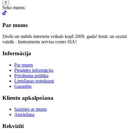
x
Seko mums:
Par mums
Drošs un stabils interneta veikals kopš 2009. gada! Ienāc un uzzini
vairāk - Instrumentu servisa centrs SIA!
Informācija
Par mums
Piegādes informācija
Privātuma politika
Lietošanas noteikumi
Garantija
Klientu apkalpošana
Sazinies ar mums
Atgriešana
Rekvizīti