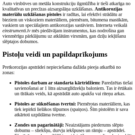
Auto virsbūves un metāla konstrukciju ilgmūžība ir tieši atkarīga no
kvalitatīvas un precīzas aizsargslāņa uzklāšanas.
Antikorozijas
materiālu uzklāšanas pistoles
ir radītas, lai efektīvi strādātu ar
bieziem un viskoziem materiāliem, piemēram, bitumena mastikām,
vaskiem un speciālajiem antikorozijas sastāviem. Interneta veikalā
einstrumenti.lv
mēs piedāvājam instrumentus, kas nodrošina gan
vienmērīgu pārklājumu uz atklātām virsmām, gan dziļu iekļūšanu
slēptajos dobumos.
Pistoļu veidi un papildaprīkojums
Pretkorozijas apstrādei nepieciešama dažāda pieeja atkarībā no
zonas:
Pistoles darbam ar standarta kārtridžiem:
Paredzētas tiešai
savienošanai ar 1 litra aizsarglīdzekļu baloniem. Tas ir ērtākais
un tīrākais veids, kā apstrādāt auto apakšu vai riteņu arkas.
Pistoles ar sūknēšanas tvertni:
Piemērotas materiāliem, kas
tiek iepirkti lielākos tilpumos (spaiņos). Šīm pistolēm ir sava
atkārtoti uzpildāma tvertne.
Zondes un pagarinātāji:
Neaizstājams piederums slēpto
dobumu – sliekšņu, durvju iekšpuses un rāmju – apstrādei.