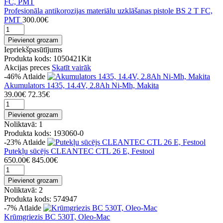
Profesionāla antikorozijas materiālu uzklāšanas pistole BS 2 T FC,
PMT
300.00€
Pievienot grozam
Iepriekšpasūtījums
Produkta kods: 1050421Kit
Akcijas preces
Skatīt vairāk
-46%
Atlaide
Akumulators 1435, 14.4V, 2.8Ah Ni-Mh, Makita
39.00€
72.35€
Pievienot grozam
Noliktavā: 1
Produkta kods: 193060-0
-23%
Atlaide
Putekļu sūcējs CLEANTEC CTL 26 E, Festool
650.00€
845.00€
Pievienot grozam
Noliktavā: 2
Produkta kods: 574947
-7%
Atlaide
Krūmgriezis BC 530T, Oleo-Mac