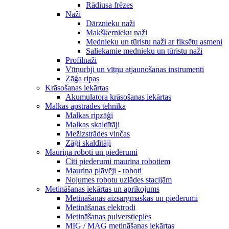
Rādiusa frēzes
Naži
Dārznieku naži
Makšķernieku naži
Mednieku un tūristu naži ar fiksētu asmeni
Saliekamie mednieku un tūristu naži
Profilnaži
Vītņurbji un vītņu atjaunošanas instrumenti
Zāģa ripas
Krāsošanas iekārtas
Akumulatora krāsošanas iekārtas
Malkas apstrādes tehnika
Malkas ripzāģi
Malkas skaldītāji
Mežizstrādes vinčas
Zāģi skaldītāji
Mauriņa roboti un piederumi
Citi piederumi mauriņa robotiem
Mauriņa pļāvēji - roboti
Nojumes robotu uzlādes stacijām
Metināšanas iekārtas un aprīkojums
Metināšanas aizsargmaskas un piederumi
Metināšanas elektrodi
Metināšanas pulverstieples
MIG / MAG metināšanas iekārtas