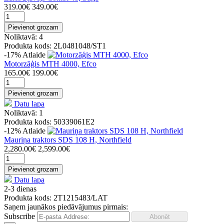
319.00€
349.00€
Pievienot grozam
Noliktavā: 4
Produkta kods: 2L0481048/ST1
-17%
Atlaide
Motorzāģis MTH 4000, Efco
165.00€
199.00€
Pievienot grozam
Datu lapa
Noliktavā: 1
Produkta kods: 50339061E2
-12%
Atlaide
Mauriņa traktors SDS 108 H, Northfield
2,280.00€
2,599.00€
Pievienot grozam
Datu lapa
2-3 dienas
Produkta kods: 2T1215483/LAT
Saņem jaunākos piedāvājumus pirmais:
Subscribe