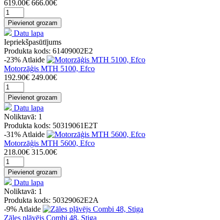
619.00€
666.00€
Pievienot grozam
Datu lapa
Iepriekšpasūtījums
Produkta kods: 61409002E2
-23%
Atlaide
Motorzāģis MTH 5100, Efco
192.90€
249.00€
Pievienot grozam
Datu lapa
Noliktavā: 1
Produkta kods: 50319061E2T
-31%
Atlaide
Motorzāģis MTH 5600, Efco
218.00€
315.00€
Pievienot grozam
Datu lapa
Noliktavā: 1
Produkta kods: 50329062E2A
-9%
Atlaide
Zāles pļāvējs Combi 48, Stiga