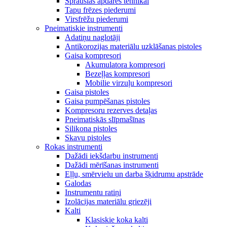
Sprauslas apdares tehnikai
Tapu frēzes piederumi
Virsfrēžu piederumi
Pneimatiskie instrumenti
Adatiņu naglotāji
Antikorozijas materiālu uzklāšanas pistoles
Gaisa kompresori
Akumulatora kompresori
Bezeļļas kompresori
Mobilie virzuļu kompresori
Gaisa pistoles
Gaisa pumpēšanas pistoles
Kompresoru rezerves detaļas
Pneimatiskās slīpmašīnas
Silikona pistoles
Skavu pistoles
Rokas instrumenti
Dažādi iekšdarbu instrumenti
Dažādi mērīšanas instrumenti
Eļļu, smērvielu un darba šķidrumu apstrāde
Galodas
Instrumentu ratiņi
Izolācijas materiālu griezēji
Kalti
Klasiskie koka kalti