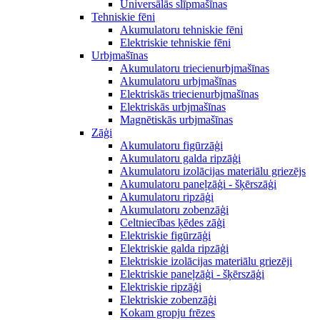
Universālās slīpmašīnas
Tehniskie fēni
Akumulatoru tehniskie fēni
Elektriskie tehniskie fēni
Urbjmašīnas
Akumulatoru triecienurbjmašīnas
Akumulatoru urbjmašīnas
Elektriskās triecienurbjmašīnas
Elektriskās urbjmašīnas
Magnētiskās urbjmašīnas
Zāģi
Akumulatoru figūrzāģi
Akumulatoru galda ripzāģi
Akumulatoru izolācijas materiālu griezējs
Akumulatoru paneļzāģi - šķērszāģi
Akumulatoru ripzāģi
Akumulatoru zobenzāģi
Celtniecības ķēdes zāģi
Elektriskie figūrzāģi
Elektriskie galda ripzāģi
Elektriskie izolācijas materiālu griezēji
Elektriskie paneļzāģi - šķērszāģi
Elektriskie ripzāģi
Elektriskie zobenzāģi
Kokam gropju frēzes