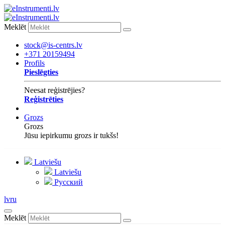
Meklēt
stock@is-centrs.lv
+371 20159494
Profils
Pieslēgties
Neesat reģistrējies?
Reģistrēties
Grozs
Grozs
Jūsu iepirkumu grozs ir tukšs!
Latviešu
Latviešu
Русский
lv
ru
Meklēt