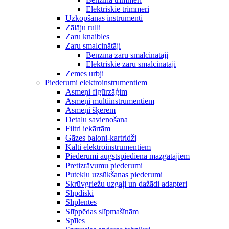
Elektriskie trimmeri
Uzkopšanas instrumenti
Zālāju ruļļi
Zaru knaibles
Zaru smalcinātāji
Benzīna zaru smalcinātāji
Elektriskie zaru smalcinātāji
Zemes urbji
Piederumi elektroinstrumentiem
Asmeņi figūrzāģim
Asmeņi multiinstrumentiem
Asmeņi šķerēm
Detaļu savienošana
Filtri iekārtām
Gāzes baloni-kartridži
Kalti elektroinstrumentiem
Piederumi augstspiediena mazgātājiem
Pretizrāvumu piederumi
Putekļu uzsūkšanas piederumi
Skrūvgriežu uzgaļi un dažādi adapteri
Slīpdiski
Slīplentes
Slīppēdas slīpmašīnām
Spīles