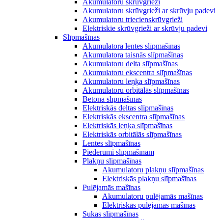
Akumulatoru skrūvgrieži
Akumulatoru skrūvgrieži ar skrūvju padevi
Akumulatoru triecienskrūvgrieži
Elektriskie skrūvgrieži ar skrūvju padevi
Slīpmašīnas
Akumulatora lentes slīpmašīnas
Akumulatora taisnās slīpmašīnas
Akumulatoru delta slīpmašīnas
Akumulatoru ekscentra slīpmašīnas
Akumulatoru leņķa slīpmašīnas
Akumulatoru orbitālās slīpmašīnas
Betona slīpmašīnas
Elektriskās deltas slīpmašīnas
Elektriskās ekscentra slīpmašīnas
Elektriskās leņķa slīpmašīnas
Elektriskās orbitālās slīpmašīnas
Lentes slīpmašīnas
Piederumi slīpmašīnām
Plakņu slīpmašīnas
Akumulatoru plakņu slīpmašīnas
Elektriskās plakņu slīpmašīnas
Pulējamās mašīnas
Akumulatoru pulējamās mašīnas
Elektriskās pulējamās mašīnas
Sukas slīpmašīnas