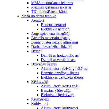
MMA metināšanas iekārtas
Plazmas griešanas iekārtas
TIG metināšans iekārtas
Meža un dārza tehnika
Aeratori
Benzīna aeratori
Elektriskie aeratori
Augstspiediena mazgātāji
Birstošo materiālu sijātāji
Bruģa birstes nezāļu attīrīšanai
Darba aizsardzības līdzekļi
Dzinēji
Dzinēji ar horizontālo asi
Dzinēji ar vertikālo asi
Dzīvžogu šķēres
Akumulatoru dzīvžogu šķēres
Benzīna dzīvžogu šķēres
Elektriskās dzīvžogu šķēres
Ķēdes zāģi
Akumulatoru ķēdes zāģi
Benzīna ķēdes zāģi
Elektriskie ķēdes zāģi
Krūmgrieži
Kultivatori
Akumulatoru kultivatori