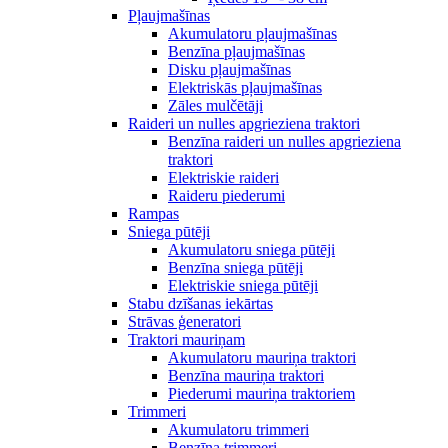
Pļaujmašīnas
Akumulatoru pļaujmašīnas
Benzīna pļaujmašīnas
Disku pļaujmašīnas
Elektriskās pļaujmašīnas
Zāles mulčētāji
Raideri un nulles apgrieziena traktori
Benzīna raideri un nulles apgrieziena
traktori
Elektriskie raideri
Raideru piederumi
Rampas
Sniega pūtēji
Akumulatoru sniega pūtēji
Benzīna sniega pūtēji
Elektriskie sniega pūtēji
Stabu dzīšanas iekārtas
Strāvas ģeneratori
Traktori mauriņam
Akumulatoru mauriņa traktori
Benzīna mauriņa traktori
Piederumi mauriņa traktoriem
Trimmeri
Akumulatoru trimmeri
Benzīna trimmeri