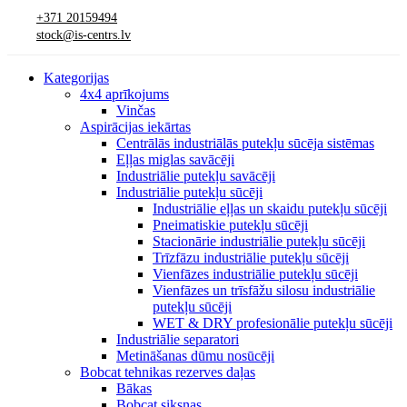
+371 20159494
stock@is-centrs.lv
Kategorijas
4x4 aprīkojums
Vinčas
Aspirācijas iekārtas
Centrālās industriālās putekļu sūcēja sistēmas
Eļļas miglas savācēji
Industriālie putekļu savācēji
Industriālie putekļu sūcēji
Industriālie eļļas un skaidu putekļu sūcēji
Pneimatiskie putekļu sūcēji
Stacionārie industriālie putekļu sūcēji
Trīzfāzu industriālie putekļu sūcēji
Vienfāzes industriālie putekļu sūcēji
Vienfāzes un trīsfāžu silosu industriālie
putekļu sūcēji
WET & DRY profesionālie putekļu sūcēji
Industriālie separatori
Metināšanas dūmu nosūcēji
Bobcat tehnikas rezerves daļas
Bākas
Bobcat siksnas