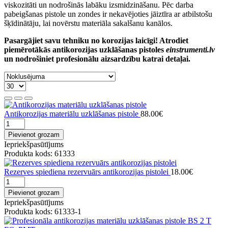
viskozitāti un nodrošinās labāku izsmidzināšanu. Pēc darba
pabeigšanas pistole un zondes ir nekavējoties jāiztīra ar atbilstošu
šķīdinātāju, lai novērstu materiāla sakalšanu kanālos.
Pasargājiet savu tehniku no korozijas laicīgi! Atrodiet
piemērotākās antikorozijas uzklāšanas pistoles
einstrumenti.lv
un nodrošiniet profesionālu aizsardzību katrai detaļai.
Antikorozijas materiālu uzklāšanas pistole
88.00€
Pievienot grozam
Iepriekšpasūtījums
Produkta kods: 61333
Rezerves spiediena rezervuārs antikorozijas pistolei
18.00€
Pievienot grozam
Iepriekšpasūtījums
Produkta kods: 61333-1