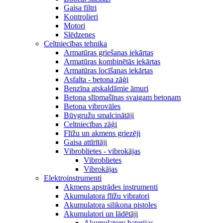
Gaisa filtri
Kontrolieri
Motori
Slēdzenes
Celtniecības tehnika
Armatūras griešanas iekārtas
Armatūras kombinētās iekārtas
Armatūras locīšanas iekārtas
Asfalta - betona zāģi
Benzīna atskaldāmie āmuri
Betona slīpmašīnas svaigam betonam
Betona vibrovāles
Būvgružu smalcinātāji
Celtniecības zāģi
Flīžu un akmens griezēji
Gaisa attīrītāji
Vibroblietes - vibrokājas
Vibroblietes
Vibrokājas
Elektroinstrumenti
Akmens apstrādes instrumenti
Akumulatora flīžu vibratori
Akumulatora silikona pistoles
Akumulatori un lādētāji
Akumulatoru baterijas