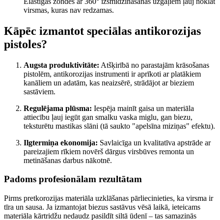
Elastīgās zondes ar 360° izsmidzināšanas uzgaļiem ļauj noklāt
virsmas, kuras nav redzamas.
Kāpēc izmantot speciālas antikorozijas
pistoles?
Augsta produktivitāte:
Atšķirībā no parastajām krāsošanas
pistolēm, antikorozijas instrumenti ir aprīkoti ar platākiem
kanāliem un adatām, kas neaizsērē, strādājot ar bieziem
sastāviem.
Regulējama plūsma:
Iespēja mainīt gaisa un materiāla
attiecību ļauj iegūt gan smalku vaska miglu, gan biezu,
teksturētu mastikas slāni (tā saukto "apelsīna miziņas" efektu).
Ilgtermiņa ekonomija:
Savlaicīga un kvalitatīva apstrāde ar
pareizajiem rīkiem novērš dārgus virsbūves remonta un
metināšanas darbus nākotnē.
Padoms profesionālam rezultātam
Pirms pretkorozijas materiāla uzklāšanas pārliecinieties, ka virsma ir
tīra un sausa. Ja izmantojat biezus sastāvus vēsā laikā, ieteicams
materiāla kārtridžu nedaudz pasildīt siltā ūdenī – tas samazinās