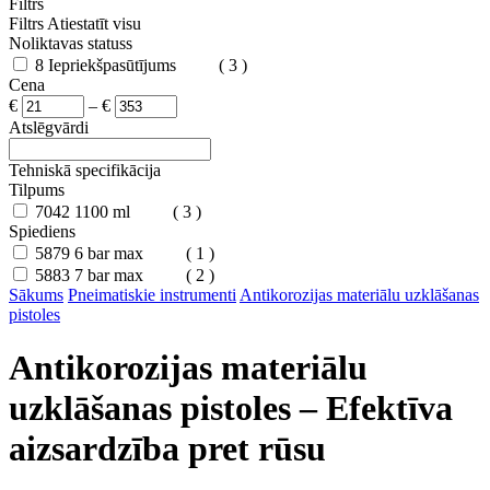
Filtrs
Filtrs
Atiestatīt visu
Noliktavas statuss
8
Iepriekšpasūtījums
( 3 )
Cena
€
–
€
Atslēgvārdi
Tehniskā specifikācija
Tilpums
7042
1100 ml
( 3 )
Spiediens
5879
6 bar max
( 1 )
5883
7 bar max
( 2 )
Sākums
Pneimatiskie instrumenti
Antikorozijas materiālu uzklāšanas
pistoles
Antikorozijas materiālu
uzklāšanas pistoles – Efektīva
aizsardzība pret rūsu