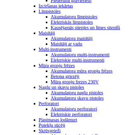
Piederumi gravieriem
Izciršanas iekārtas
Līmpistoles
Akumulatoru līmpistoles
Elektriskās līmpistoles
Kausējamās stieples un līmes stienīši
Maisītāji
Akumulatora maisītāji
Maisītāji ar vadu
Multi-instrumenti
Akumulatoru multi-instrumenti
Elektriskie multi-instrumenti
Mūra gropju frēzes
Akumulatora mūra gropju frēzes
Betona griezēji
Mūra gropju frezes 230V
Naglu un skavu pistoles
Akumulatoru naglu pistoles
Akumulatoru skavu pistoles
Perforatori
Akumulatoru perforatori
Elektriskie perforatori
Plastmasas lodāmuri
Putekļu sūcēji
Skrūvgrieži