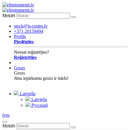
Meklēt
stock@is-centrs.lv
+371 20159494
Profils
Pieslēgties
Neesat reģistrējies?
Reģistrēties
Grozs
Grozs
Jūsu iepirkumu grozs ir tukšs!
Latviešu
Latviešu
Русский
lv
ru
Meklēt