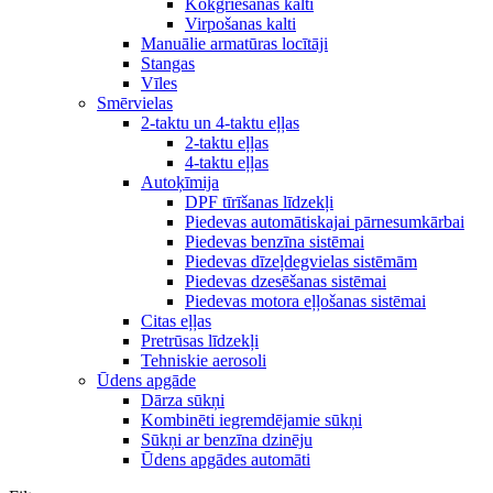
Kokgriešanas kalti
Virpošanas kalti
Manuālie armatūras locītāji
Stangas
Vīles
Smērvielas
2-taktu un 4-taktu eļļas
2-taktu eļļas
4-taktu eļļas
Autoķīmija
DPF tīrīšanas līdzekļi
Piedevas automātiskajai pārnesumkārbai
Piedevas benzīna sistēmai
Piedevas dīzeļdegvielas sistēmām
Piedevas dzesēšanas sistēmai
Piedevas motora eļļošanas sistēmai
Citas eļļas
Pretrūsas līdzekļi
Tehniskie aerosoli
Ūdens apgāde
Dārza sūkņi
Kombinēti iegremdējamie sūkņi
Sūkņi ar benzīna dzinēju
Ūdens apgādes automāti