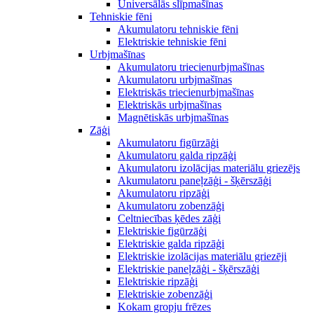
Universālās slīpmašīnas
Tehniskie fēni
Akumulatoru tehniskie fēni
Elektriskie tehniskie fēni
Urbjmašīnas
Akumulatoru triecienurbjmašīnas
Akumulatoru urbjmašīnas
Elektriskās triecienurbjmašīnas
Elektriskās urbjmašīnas
Magnētiskās urbjmašīnas
Zāģi
Akumulatoru figūrzāģi
Akumulatoru galda ripzāģi
Akumulatoru izolācijas materiālu griezējs
Akumulatoru paneļzāģi - šķērszāģi
Akumulatoru ripzāģi
Akumulatoru zobenzāģi
Celtniecības ķēdes zāģi
Elektriskie figūrzāģi
Elektriskie galda ripzāģi
Elektriskie izolācijas materiālu griezēji
Elektriskie paneļzāģi - šķērszāģi
Elektriskie ripzāģi
Elektriskie zobenzāģi
Kokam gropju frēzes