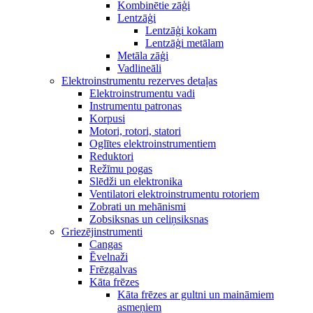
Kombinētie zāģi
Lentzāģi
Lentzāģi kokam
Lentzāģi metālam
Metāla zāģi
Vadlineāli
Elektroinstrumentu rezerves detaļas
Elektroinstrumentu vadi
Instrumentu patronas
Korpusi
Motori, rotori, statori
Oglītes elektroinstrumentiem
Reduktori
Režīmu pogas
Slēdži un elektronika
Ventilatori elektroinstrumentu rotoriem
Zobrati un mehānismi
Zobsiksnas un celiņsiksnas
Griezējinstrumenti
Cangas
Ēvelnaži
Frēzgalvas
Kāta frēzes
Kāta frēzes ar gultni un maināmiem
asmeņiem