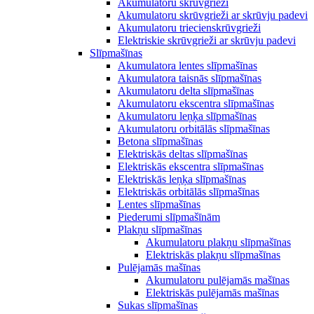
Akumulatoru skrūvgrieži
Akumulatoru skrūvgrieži ar skrūvju padevi
Akumulatoru triecienskrūvgrieži
Elektriskie skrūvgrieži ar skrūvju padevi
Slīpmašīnas
Akumulatora lentes slīpmašīnas
Akumulatora taisnās slīpmašīnas
Akumulatoru delta slīpmašīnas
Akumulatoru ekscentra slīpmašīnas
Akumulatoru leņķa slīpmašīnas
Akumulatoru orbitālās slīpmašīnas
Betona slīpmašīnas
Elektriskās deltas slīpmašīnas
Elektriskās ekscentra slīpmašīnas
Elektriskās leņķa slīpmašīnas
Elektriskās orbitālās slīpmašīnas
Lentes slīpmašīnas
Piederumi slīpmašīnām
Plakņu slīpmašīnas
Akumulatoru plakņu slīpmašīnas
Elektriskās plakņu slīpmašīnas
Pulējamās mašīnas
Akumulatoru pulējamās mašīnas
Elektriskās pulējamās mašīnas
Sukas slīpmašīnas