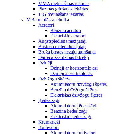
MMA metināšanas iekārtas
Plazmas griešanas iekārtas
TIG metināšans iekārtas
Meža un dārza tehnika
Aeratori
Benzīna aeratori
Elektriskie aeratori
Augstspiediena mazgātāji
Birstošo materiālu sijātāji
Bruģa birstes nezāļu attīrīšanai
Darba aizsardzības līdzekļi
Dzinēji
Dzinēji ar horizontālo asi
Dzinēji ar vertikālo asi
Dzīvžogu šķēres
Akumulatoru dzīvžogu šķēres
Benzīna dzīvžogu šķēres
Elektriskās dzīvžogu šķēres
Ķēdes zāģi
Akumulatoru ķēdes zāģi
Benzīna ķēdes zāģi
Elektriskie ķēdes zāģi
Krūmgrieži
Kultivatori
Akumulatoru kultivatori