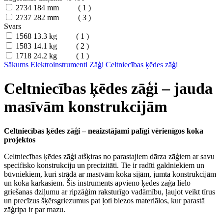
2734
184 mm
( 1 )
2737
282 mm
( 3 )
Svars
1568
13.3 kg
( 1 )
1583
14.1 kg
( 2 )
1718
24.2 kg
( 1 )
Sākums
Elektroinstrumenti
Zāģi
Celtniecības ķēdes zāģi
Celtniecības ķēdes zāģi – jauda
masīvām konstrukcijām
Celtniecības ķēdes zāģi – neaizstājami palīgi vērienīgos koka
projektos
Celtniecības ķēdes zāģi atšķiras no parastajiem dārza zāģiem ar savu
specifisko konstrukciju un precizitāti. Tie ir radīti galdniekiem un
būvniekiem, kuri strādā ar masīvām koka sijām, jumta konstrukcijām
un koka karkasiem. Šis instruments apvieno ķēdes zāģa lielo
griešanas dziļumu ar ripzāģim raksturīgo vadāmību, ļaujot veikt tīrus
un precīzus šķērsgriezumus pat ļoti biezos materiālos, kur parastā
zāģripa ir par mazu.