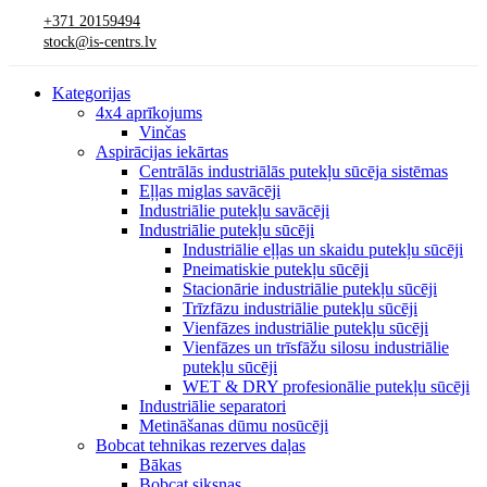
+371 20159494
stock@is-centrs.lv
Kategorijas
4x4 aprīkojums
Vinčas
Aspirācijas iekārtas
Centrālās industriālās putekļu sūcēja sistēmas
Eļļas miglas savācēji
Industriālie putekļu savācēji
Industriālie putekļu sūcēji
Industriālie eļļas un skaidu putekļu sūcēji
Pneimatiskie putekļu sūcēji
Stacionārie industriālie putekļu sūcēji
Trīzfāzu industriālie putekļu sūcēji
Vienfāzes industriālie putekļu sūcēji
Vienfāzes un trīsfāžu silosu industriālie
putekļu sūcēji
WET & DRY profesionālie putekļu sūcēji
Industriālie separatori
Metināšanas dūmu nosūcēji
Bobcat tehnikas rezerves daļas
Bākas
Bobcat siksnas