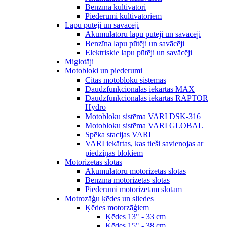
Benzīna kultivatori
Piederumi kultivatoriem
Lapu pūtēji un savācēji
Akumulatoru lapu pūtēji un savācēji
Benzīna lapu pūtēji un savācēji
Elektriskie lapu pūtēji un savācēji
Miglotāji
Motobloki un piederumi
Citas motobloku sistēmas
Daudzfunkcionālās iekārtas MAX
Daudzfunkcionālās iekārtas RAPTOR
Hydro
Motobloku sistēma VARI DSK-316
Motobloku sistēma VARI GLOBAL
Spēka stacijas VARI
VARI iekārtas, kas tieši savienojas ar
piedziņas blokiem
Motorizētās slotas
Akumulatoru motorizētās slotas
Benzīna motorizētās slotas
Piederumi motorizētām slotām
Motrozāģu ķēdes un sliedes
Ķēdes motorzāģiem
Ķēdes 13" - 33 cm
Ķēdes 15" - 38 cm