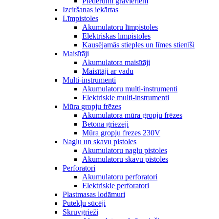
Piederumi gravieriem
Izciršanas iekārtas
Līmpistoles
Akumulatoru līmpistoles
Elektriskās līmpistoles
Kausējamās stieples un līmes stienīši
Maisītāji
Akumulatora maisītāji
Maisītāji ar vadu
Multi-instrumenti
Akumulatoru multi-instrumenti
Elektriskie multi-instrumenti
Mūra gropju frēzes
Akumulatora mūra gropju frēzes
Betona griezēji
Mūra gropju frezes 230V
Naglu un skavu pistoles
Akumulatoru naglu pistoles
Akumulatoru skavu pistoles
Perforatori
Akumulatoru perforatori
Elektriskie perforatori
Plastmasas lodāmuri
Putekļu sūcēji
Skrūvgrieži