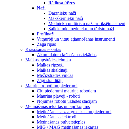
Rādiusa frēzes
Naži
Dārznieku naži
Makšķernieku naži
Mednieku un tūristu naži ar fiksētu asmeni
Saliekamie mednieku un tūristu naži
Profilnaži
Vītņurbji un vītņu atjaunošanas instrumenti
Zāģa ripas
Krāsošanas iekārtas
Akumulatora krāsošanas iekārtas
Malkas apstrādes tehnika
Malkas ripzāģi
Malkas skaldītāji
Mežizstrādes vinčas
Zāģi skaldītāji
Mauriņa roboti un piederumi
Citi piederumi mauriņa robotiem
Mauriņa pļāvēji - roboti
Nojumes robotu uzlādes stacijām
Metināšanas iekārtas un aprīkojums
Metināšanas aizsargmaskas un piederumi
Metināšanas elektrodi
Metināšanas pulverstieples
MIG / MAG metināšanas iekārtas