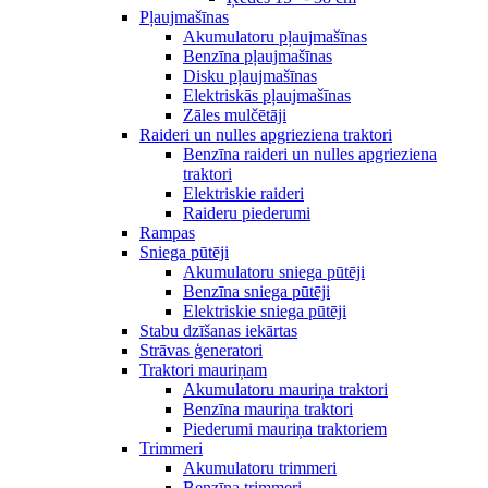
Pļaujmašīnas
Akumulatoru pļaujmašīnas
Benzīna pļaujmašīnas
Disku pļaujmašīnas
Elektriskās pļaujmašīnas
Zāles mulčētāji
Raideri un nulles apgrieziena traktori
Benzīna raideri un nulles apgrieziena
traktori
Elektriskie raideri
Raideru piederumi
Rampas
Sniega pūtēji
Akumulatoru sniega pūtēji
Benzīna sniega pūtēji
Elektriskie sniega pūtēji
Stabu dzīšanas iekārtas
Strāvas ģeneratori
Traktori mauriņam
Akumulatoru mauriņa traktori
Benzīna mauriņa traktori
Piederumi mauriņa traktoriem
Trimmeri
Akumulatoru trimmeri
Benzīna trimmeri