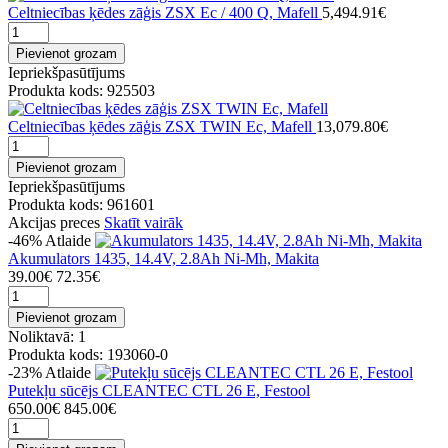
Celtniecības ķēdes zāģis ZSX Ec / 400 Q, Mafell
5,494.91€
Pievienot grozam
Iepriekšpasūtījums
Produkta kods: 925503
Celtniecības ķēdes zāģis ZSX TWIN Ec, Mafell
13,079.80€
Pievienot grozam
Iepriekšpasūtījums
Produkta kods: 961601
Akcijas preces
Skatīt vairāk
-46%
Atlaide
Akumulators 1435, 14.4V, 2.8Ah Ni-Mh, Makita
39.00€
72.35€
Pievienot grozam
Noliktavā: 1
Produkta kods: 193060-0
-23%
Atlaide
Putekļu sūcējs CLEANTEC CTL 26 E, Festool
650.00€
845.00€