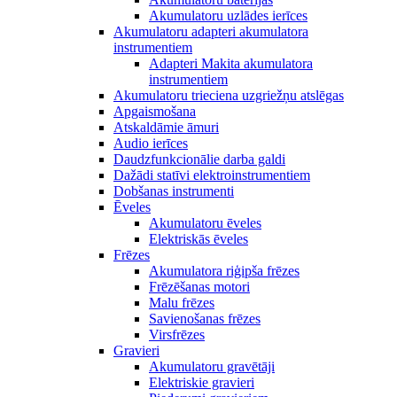
Akumulatoru uzlādes ierīces
Akumulatoru adapteri akumulatora
instrumentiem
Adapteri Makita akumulatora
instrumentiem
Akumulatoru trieciena uzgriežņu atslēgas
Apgaismošana
Atskaldāmie āmuri
Audio ierīces
Daudzfunkcionālie darba galdi
Dažādi statīvi elektroinstrumentiem
Dobšanas instrumenti
Ēveles
Akumulatoru ēveles
Elektriskās ēveles
Frēzes
Akumulatora riģipša frēzes
Frēzēšanas motori
Malu frēzes
Savienošanas frēzes
Virsfrēzes
Gravieri
Akumulatoru gravētāji
Elektriskie gravieri