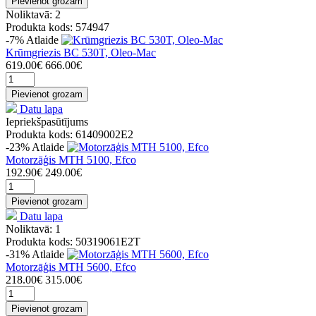
Pievienot grozam
Noliktavā: 2
Produkta kods: 574947
-7%
Atlaide
Krūmgriezis BC 530T, Oleo-Mac
619.00€
666.00€
Pievienot grozam
Datu lapa
Iepriekšpasūtījums
Produkta kods: 61409002E2
-23%
Atlaide
Motorzāģis MTH 5100, Efco
192.90€
249.00€
Pievienot grozam
Datu lapa
Noliktavā: 1
Produkta kods: 50319061E2T
-31%
Atlaide
Motorzāģis MTH 5600, Efco
218.00€
315.00€
Pievienot grozam