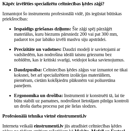
Kāpēc izvēlēties specializētu celtniecības ķēdes zāģi?
Izmantojot šo instrumentu profesionālā vidē, jūs iegūstat būtiskas
priekšrocības:
Iespaidīgs griešanas dziļums:
Šie zāģi spēj pārzāģēt
materiālus, kuru biezums pārsniedz 200 vai pat 300 mm,
padarot tos par labāko izvēli masīvu siju apstrādei.
Precizitāte un vadotnes:
Daudzi modeļi ir savietojami ar
vadsliedēm, kas nodrošina ideāli taisnu griezumu bez
nobīdēm, kas ir kritiski svarīgi, veidojot koka savienojumus.
Daudzpusība:
Celtniecības ķēdes zāģus var izmantot ne tikai
koksnei, bet arī specializētiem izolācijas materiāliem,
piemēram, cietām kokšķiedru plāksnēm vai poliuretāna
paneļiem.
Ergonomika un drošība:
Instrumenti ir konstruēti tā, lai tie
būtu stabili uz pamatnes, nodrošinot lietotājam pilnīgu kontroli
un drošu darba procesu pat pie lielas slodzes.
Profesionālā tehnika vietnē einstrumenti.lv
Interneta veikalā
einstrumenti.lv
jūs atradīsiet celtniecības ķēdes