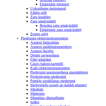
Elektriskie trimmeri
Uzkopšanas instrumenti
Zālāju ruļļi
Zaru knaibles
Zaru smalcinātāji
Benzīna zaru smalcinātāji
Elektriskie zaru smalcinātāji
Zemes urbji
Piederumi elektroinstrumentiem
Asmeņi figūrzāģim
Asmeņi multiinstrumentiem
Asmeņi šķerēm
Detaļu savienošana
Filtri iekārtām
Gāzes baloni-kartridži
Kalti elektroinstrumentiem
Piederumi augstspiediena mazgātājiem
Pretizrāvumu piederumi
Putekļu uzsūkšanas piederumi
Skrūvgriežu uzgaļi un dažādi adapteri
Slīpdiski
Slīplentes
Slīppēdas slīpmašīnām
Spīles