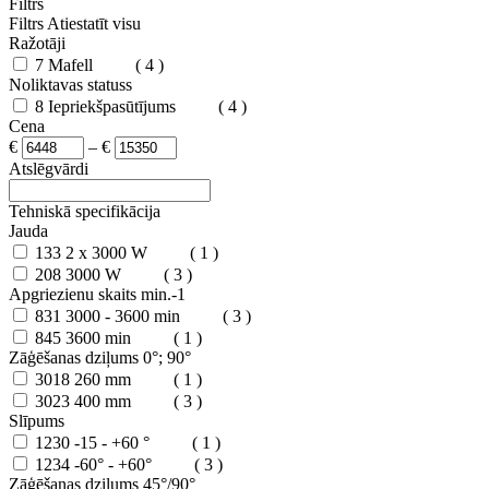
Filtrs
Filtrs
Atiestatīt visu
Ražotāji
7
Mafell
( 4 )
Noliktavas statuss
8
Iepriekšpasūtījums
( 4 )
Cena
€
–
€
Atslēgvārdi
Tehniskā specifikācija
Jauda
133
2 x 3000 W
( 1 )
208
3000 W
( 3 )
Apgriezienu skaits min.-1
831
3000 - 3600 min
( 3 )
845
3600 min
( 1 )
Zāģēšanas dziļums 0°; 90°
3018
260 mm
( 1 )
3023
400 mm
( 3 )
Slīpums
1230
-15 - +60 °
( 1 )
1234
-60° - +60°
( 3 )
Zāģēšanas dziļums 45°/90°