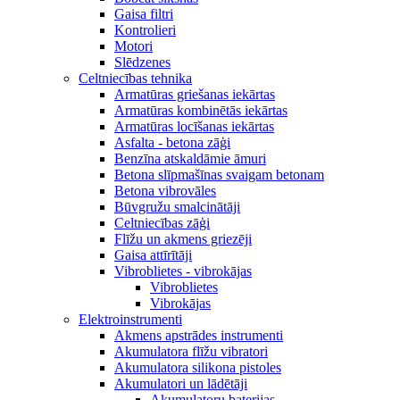
Gaisa filtri
Kontrolieri
Motori
Slēdzenes
Celtniecības tehnika
Armatūras griešanas iekārtas
Armatūras kombinētās iekārtas
Armatūras locīšanas iekārtas
Asfalta - betona zāģi
Benzīna atskaldāmie āmuri
Betona slīpmašīnas svaigam betonam
Betona vibrovāles
Būvgružu smalcinātāji
Celtniecības zāģi
Flīžu un akmens griezēji
Gaisa attīrītāji
Vibroblietes - vibrokājas
Vibroblietes
Vibrokājas
Elektroinstrumenti
Akmens apstrādes instrumenti
Akumulatora flīžu vibratori
Akumulatora silikona pistoles
Akumulatori un lādētāji
Akumulatoru baterijas