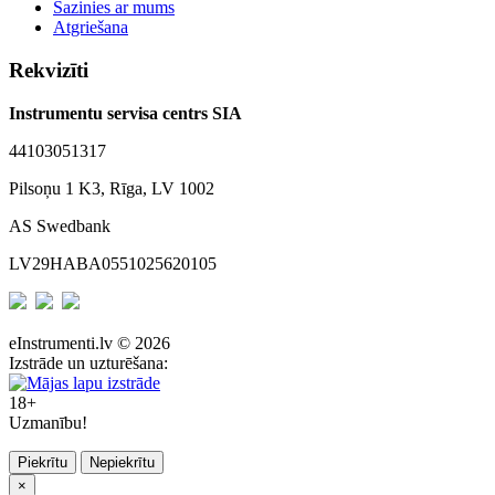
Sazinies ar mums
Atgriešana
Rekvizīti
Instrumentu servisa centrs SIA
44103051317
Pilsoņu 1 K3, Rīga, LV 1002
AS Swedbank
LV29HABA0551025620105
eInstrumenti.lv © 2026
Izstrāde un uzturēšana:
18+
Uzmanību!
Piekrītu
Nepiekrītu
×