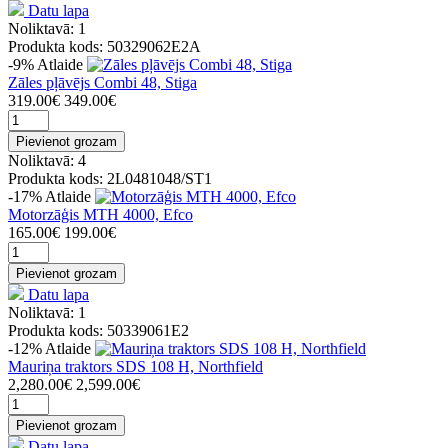
Datu lapa
Noliktavā: 1
Produkta kods: 50329062E2A
-9%
Atlaide
Zāles pļāvējs Combi 48, Stiga
319.00€
349.00€
Pievienot grozam
Noliktavā: 4
Produkta kods: 2L0481048/ST1
-17%
Atlaide
Motorzāģis MTH 4000, Efco
165.00€
199.00€
Pievienot grozam
Datu lapa
Noliktavā: 1
Produkta kods: 50339061E2
-12%
Atlaide
Mauriņa traktors SDS 108 H, Northfield
2,280.00€
2,599.00€
Pievienot grozam
Datu lapa