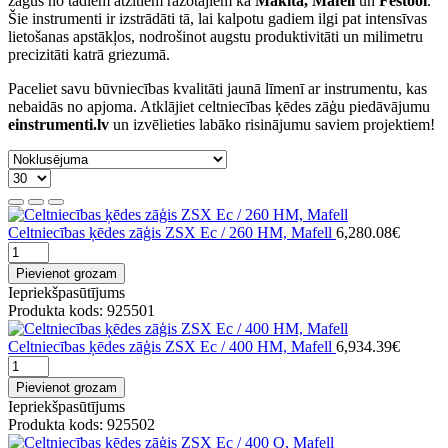
zāģus no tādiem atzītiem ražotājiem kā
Makita, Mafell
un
Festool
.
Šie instrumenti ir izstrādāti tā, lai kalpotu gadiem ilgi pat intensīvas
lietošanas apstākļos, nodrošinot augstu produktivitāti un milimetru
precizitāti katrā griezumā.
Paceliet savu būvniecības kvalitāti jaunā līmenī ar instrumentu, kas
nebaidās no apjoma. Atklājiet celtniecības ķēdes zāģu piedāvājumu
einstrumenti.lv
un izvēlieties labāko risinājumu saviem projektiem!
Celtniecības ķēdes zāģis ZSX Ec / 260 HM, Mafell
6,280.08€
Pievienot grozam
Iepriekšpasūtījums
Produkta kods: 925501
Celtniecības ķēdes zāģis ZSX Ec / 400 HM, Mafell
6,934.39€
Pievienot grozam
Iepriekšpasūtījums
Produkta kods: 925502