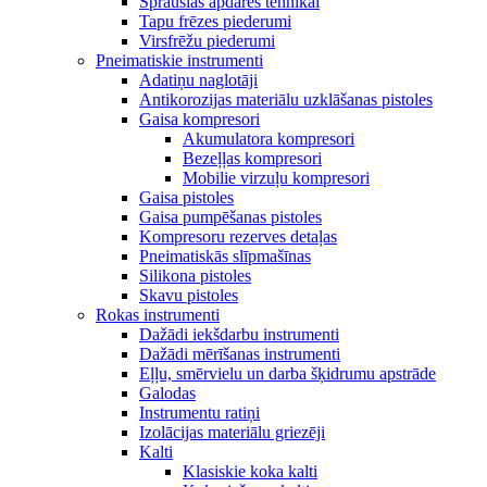
Sprauslas apdares tehnikai
Tapu frēzes piederumi
Virsfrēžu piederumi
Pneimatiskie instrumenti
Adatiņu naglotāji
Antikorozijas materiālu uzklāšanas pistoles
Gaisa kompresori
Akumulatora kompresori
Bezeļļas kompresori
Mobilie virzuļu kompresori
Gaisa pistoles
Gaisa pumpēšanas pistoles
Kompresoru rezerves detaļas
Pneimatiskās slīpmašīnas
Silikona pistoles
Skavu pistoles
Rokas instrumenti
Dažādi iekšdarbu instrumenti
Dažādi mērīšanas instrumenti
Eļļu, smērvielu un darba šķidrumu apstrāde
Galodas
Instrumentu ratiņi
Izolācijas materiālu griezēji
Kalti
Klasiskie koka kalti