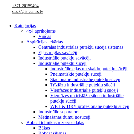
+371 20159494
stock@is-centrs.lv
Kategorijas
4x4 aprīkojums
Vinčas
Aspirācijas iekārtas
Centrālās industriālās putekļu sūcēja sistēmas
Eļļas miglas savācēji
Industriālie putekļu savācēji
Industriālie putekļu sūcēji
Industriālie eļļas un skaidu putekļu sūcēji
Pneimatiskie putekļu sūcēji
Stacionārie industriālie putekļu sūcēji
Trīzfāzu industriālie putekļu sūcēji
Vienfāzes industriālie putekļu sūcēji
Vienfāzes un trīsfāžu silosu industriālie
putekļu sūcēji
WET & DRY profesionālie putekļu sūcēji
Industriālie separatori
Metināšanas dūmu nosūcēji
Bobcat tehnikas rezerves daļas
Bākas
Bobcat siksnas