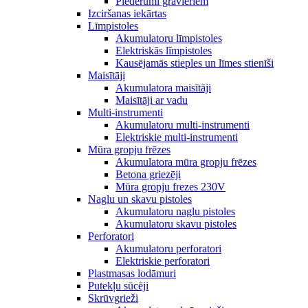
Piederumi gravieriem
Izciršanas iekārtas
Līmpistoles
Akumulatoru līmpistoles
Elektriskās līmpistoles
Kausējamās stieples un līmes stienīši
Maisītāji
Akumulatora maisītāji
Maisītāji ar vadu
Multi-instrumenti
Akumulatoru multi-instrumenti
Elektriskie multi-instrumenti
Mūra gropju frēzes
Akumulatora mūra gropju frēzes
Betona griezēji
Mūra gropju frezes 230V
Naglu un skavu pistoles
Akumulatoru naglu pistoles
Akumulatoru skavu pistoles
Perforatori
Akumulatoru perforatori
Elektriskie perforatori
Plastmasas lodāmuri
Putekļu sūcēji
Skrūvgrieži