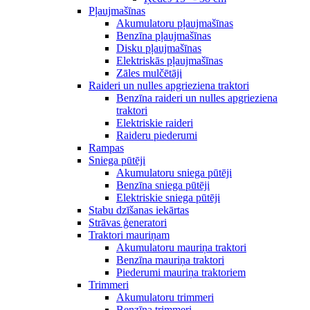
Pļaujmašīnas
Akumulatoru pļaujmašīnas
Benzīna pļaujmašīnas
Disku pļaujmašīnas
Elektriskās pļaujmašīnas
Zāles mulčētāji
Raideri un nulles apgrieziena traktori
Benzīna raideri un nulles apgrieziena
traktori
Elektriskie raideri
Raideru piederumi
Rampas
Sniega pūtēji
Akumulatoru sniega pūtēji
Benzīna sniega pūtēji
Elektriskie sniega pūtēji
Stabu dzīšanas iekārtas
Strāvas ģeneratori
Traktori mauriņam
Akumulatoru mauriņa traktori
Benzīna mauriņa traktori
Piederumi mauriņa traktoriem
Trimmeri
Akumulatoru trimmeri
Benzīna trimmeri