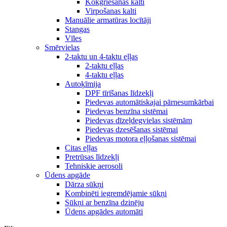
Kokgriešanas kalti
Virpošanas kalti
Manuālie armatūras locītāji
Stangas
Vīles
Smērvielas
2-taktu un 4-taktu eļļas
2-taktu eļļas
4-taktu eļļas
Autoķīmija
DPF tīrīšanas līdzekļi
Piedevas automātiskajai pārnesumkārbai
Piedevas benzīna sistēmai
Piedevas dīzeļdegvielas sistēmām
Piedevas dzesēšanas sistēmai
Piedevas motora eļļošanas sistēmai
Citas eļļas
Pretrūsas līdzekļi
Tehniskie aerosoli
Ūdens apgāde
Dārza sūkņi
Kombinēti iegremdējamie sūkņi
Sūkņi ar benzīna dzinēju
Ūdens apgādes automāti