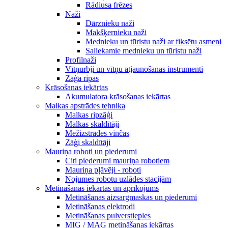
Rādiusa frēzes
Naži
Dārznieku naži
Makšķernieku naži
Mednieku un tūristu naži ar fiksētu asmeni
Saliekamie mednieku un tūristu naži
Profilnaži
Vītņurbji un vītņu atjaunošanas instrumenti
Zāģa ripas
Krāsošanas iekārtas
Akumulatora krāsošanas iekārtas
Malkas apstrādes tehnika
Malkas ripzāģi
Malkas skaldītāji
Mežizstrādes vinčas
Zāģi skaldītāji
Mauriņa roboti un piederumi
Citi piederumi mauriņa robotiem
Mauriņa pļāvēji - roboti
Nojumes robotu uzlādes stacijām
Metināšanas iekārtas un aprīkojums
Metināšanas aizsargmaskas un piederumi
Metināšanas elektrodi
Metināšanas pulverstieples
MIG / MAG metināšanas iekārtas