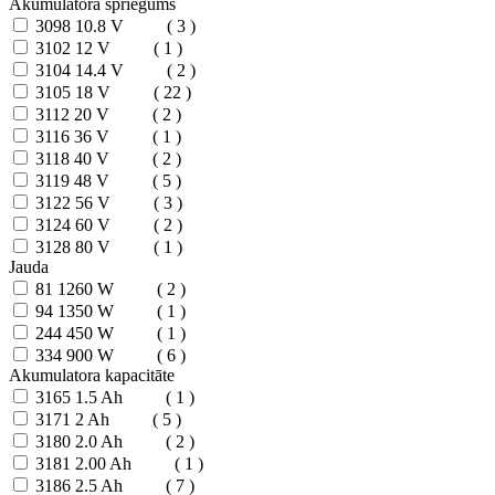
Akumulatora spriegums
3098
10.8 V
( 3 )
3102
12 V
( 1 )
3104
14.4 V
( 2 )
3105
18 V
( 22 )
3112
20 V
( 2 )
3116
36 V
( 1 )
3118
40 V
( 2 )
3119
48 V
( 5 )
3122
56 V
( 3 )
3124
60 V
( 2 )
3128
80 V
( 1 )
Jauda
81
1260 W
( 2 )
94
1350 W
( 1 )
244
450 W
( 1 )
334
900 W
( 6 )
Akumulatora kapacitāte
3165
1.5 Ah
( 1 )
3171
2 Ah
( 5 )
3180
2.0 Ah
( 2 )
3181
2.00 Ah
( 1 )
3186
2.5 Ah
( 7 )