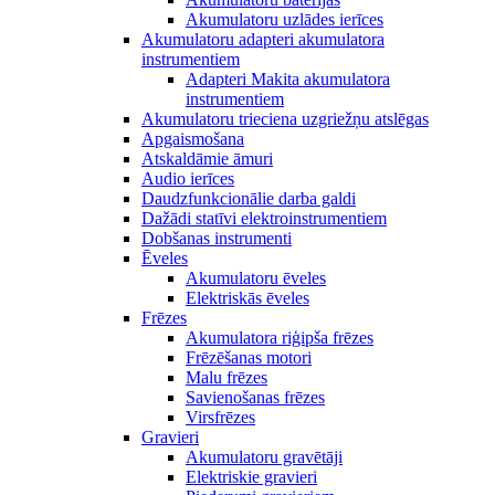
Akumulatoru uzlādes ierīces
Akumulatoru adapteri akumulatora
instrumentiem
Adapteri Makita akumulatora
instrumentiem
Akumulatoru trieciena uzgriežņu atslēgas
Apgaismošana
Atskaldāmie āmuri
Audio ierīces
Daudzfunkcionālie darba galdi
Dažādi statīvi elektroinstrumentiem
Dobšanas instrumenti
Ēveles
Akumulatoru ēveles
Elektriskās ēveles
Frēzes
Akumulatora riģipša frēzes
Frēzēšanas motori
Malu frēzes
Savienošanas frēzes
Virsfrēzes
Gravieri
Akumulatoru gravētāji
Elektriskie gravieri