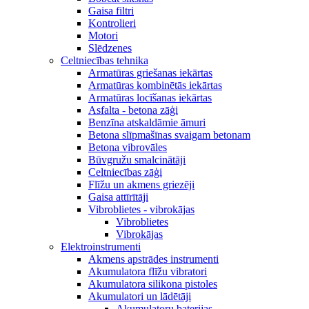
Gaisa filtri
Kontrolieri
Motori
Slēdzenes
Celtniecības tehnika
Armatūras griešanas iekārtas
Armatūras kombinētās iekārtas
Armatūras locīšanas iekārtas
Asfalta - betona zāģi
Benzīna atskaldāmie āmuri
Betona slīpmašīnas svaigam betonam
Betona vibrovāles
Būvgružu smalcinātāji
Celtniecības zāģi
Flīžu un akmens griezēji
Gaisa attīrītāji
Vibroblietes - vibrokājas
Vibroblietes
Vibrokājas
Elektroinstrumenti
Akmens apstrādes instrumenti
Akumulatora flīžu vibratori
Akumulatora silikona pistoles
Akumulatori un lādētāji
Akumulatoru baterijas