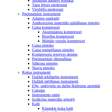
Sprauslas apdares tehnikai
Tapu frēzes piederumi
Virsfrēžu piederumi
Pneimatiskie instrumenti
Adatiņu naglotāji
Antikorozijas materiālu uzklāšanas pistoles
Gaisa kompresori
Akumulatora kompresori
Bezeļļas kompresori
Mobilie virzuļu kompresori
Gaisa pistoles
Gaisa pumpēšanas pistoles
Kompresoru rezerves detaļas
Pneimatiskās slīpmašīnas
Silikona pistoles
Skavu pistoles
Rokas instrumenti
Dažādi iekšdarbu instrumenti
Dažādi mērīšanas instrumenti
Eļļu, smērvielu un darba šķidrumu apstrāde
Galodas
Instrumentu ratiņi
Izolācijas materiālu griezēji
Kalti
Klasiskie koka kalti