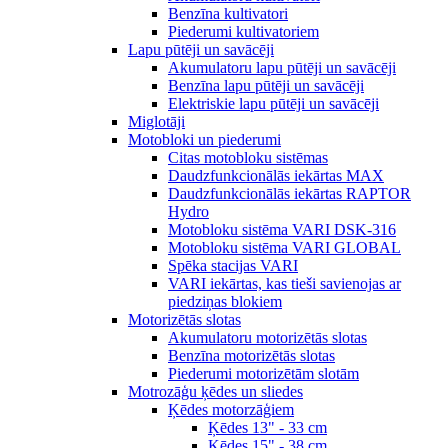
Benzīna kultivatori
Piederumi kultivatoriem
Lapu pūtēji un savācēji
Akumulatoru lapu pūtēji un savācēji
Benzīna lapu pūtēji un savācēji
Elektriskie lapu pūtēji un savācēji
Miglotāji
Motobloki un piederumi
Citas motobloku sistēmas
Daudzfunkcionālās iekārtas MAX
Daudzfunkcionālās iekārtas RAPTOR
Hydro
Motobloku sistēma VARI DSK-316
Motobloku sistēma VARI GLOBAL
Spēka stacijas VARI
VARI iekārtas, kas tieši savienojas ar
piedziņas blokiem
Motorizētās slotas
Akumulatoru motorizētās slotas
Benzīna motorizētās slotas
Piederumi motorizētām slotām
Motrozāģu ķēdes un sliedes
Ķēdes motorzāģiem
Ķēdes 13" - 33 cm
Ķēdes 15" - 38 cm