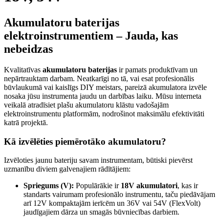
Akumulatoru baterijas
elektroinstrumentiem – Jauda, kas
nebeidzas
Kvalitatīvas
akumulatoru baterijas
ir pamats produktīvam un
nepārtrauktam darbam. Neatkarīgi no tā, vai esat profesionālis
būvlaukumā vai kaislīgs DIY meistars, pareizā akumulatora izvēle
nosaka jūsu instrumenta jaudu un darbības laiku. Mūsu interneta
veikalā atradīsiet plašu akumulatoru klāstu vadošajām
elektroinstrumentu platformām, nodrošinot maksimālu efektivitāti
katrā projektā.
Kā izvēlēties piemērotāko akumulatoru?
Izvēloties jaunu bateriju savam instrumentam, būtiski pievērst
uzmanību diviem galvenajiem rādītājiem:
Spriegums (V):
Populārākie ir
18V akumulatori
, kas ir
standarts vairumam profesionālo instrumentu, taču piedāvājam
arī 12V kompaktajām ierīcēm un 36V vai 54V (FlexVolt)
jaudīgajiem dārza un smagās būvniecības darbiem.