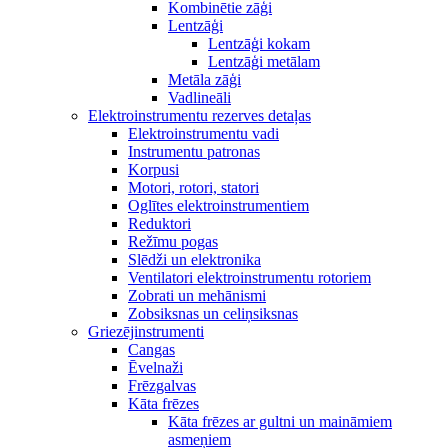
Kombinētie zāģi
Lentzāģi
Lentzāģi kokam
Lentzāģi metālam
Metāla zāģi
Vadlineāli
Elektroinstrumentu rezerves detaļas
Elektroinstrumentu vadi
Instrumentu patronas
Korpusi
Motori, rotori, statori
Oglītes elektroinstrumentiem
Reduktori
Režīmu pogas
Slēdži un elektronika
Ventilatori elektroinstrumentu rotoriem
Zobrati un mehānismi
Zobsiksnas un celiņsiksnas
Griezējinstrumenti
Cangas
Ēvelnaži
Frēzgalvas
Kāta frēzes
Kāta frēzes ar gultni un maināmiem
asmeņiem