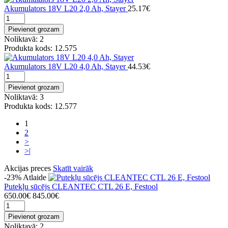
Akumulators 18V L20 2,0 Ah, Stayer
25.17€
Pievienot grozam
Noliktavā: 2
Produkta kods: 12.575
Akumulators 18V L20 4,0 Ah, Stayer
44.53€
Pievienot grozam
Noliktavā: 3
Produkta kods: 12.577
1
2
>
>|
Akcijas preces
Skatīt vairāk
-23%
Atlaide
Putekļu sūcējs CLEANTEC CTL 26 E, Festool
650.00€
845.00€
Pievienot grozam
Noliktavā: 2