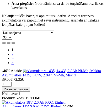
Ātra piegāde:
Nodrošiniet sava darba turpināšanu bez liekas
kavēšanās.
Neļaujiet tukšai baterijai apturēt jūsu darbu. Atrodiet rezerves
akumulatoru vai papildiniet savu instrumentu arsenālu ar lielākas
ietilpības bateriju jau šodien!
1
2
>
>|
-46%
Atlaide
Akumulators 1435, 14.4V, 2.8Ah Ni-Mh, Makita
39.00€
72.35€
Pievienot grozam
Noliktavā: 1
Produkta kods: 193060-0
Akumulators 18V 2,0 Ah PXC, Einhell
29.95€