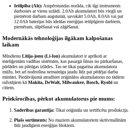
Ietilpība (Ah):
Ampērstundas norāda, cik ilgi instruments
darbosies ar vienu uzlādi. 2.0Ah akumulatori būs viegli un
piemēroti darbam augstumā, savukārt 5.0Ah, 8.0Ah vai pat
12.0Ah baterijas būs ideālas enerģijas ietilpīgiem darbiem,
piemēram, slīpēšanai vai zāģēšanai.
Modernākās tehnoloģijas ilgākam kalpošanas
laikam
Mūsdienu
Litija-jonu (Li-Ion)
akumulatori ir aprīkoti ar
inteliģentām vadības sistēmām, kas pasargā šūnas no pārkaršanas,
pārlādes un pilnīgas izlādes. Tas ne tikai pagarina akumulatora
mūžu, bet arī nodrošina nemainīgu jaudu līdz pat pēdējai darba
minūtei. Piedāvājumā atradīsiet oriģinālos akumulatorus no tādiem
ražotājiem kā
Makita, DeWalt, Milwaukee, Bosch, Ryobi
un
citiem.
Priekšrocības, pērkot akumulatorus pie mums:
Saderības garantija:
Tikai oriģināla un sertificēta produkcija.
Plašs sortiments:
No maziem akumulatoriem skrūvmašīnām
līdz jaudīgiem enerģijas blokiem.