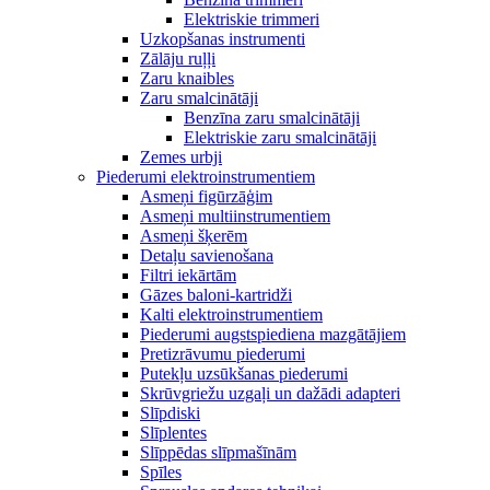
Elektriskie trimmeri
Uzkopšanas instrumenti
Zālāju ruļļi
Zaru knaibles
Zaru smalcinātāji
Benzīna zaru smalcinātāji
Elektriskie zaru smalcinātāji
Zemes urbji
Piederumi elektroinstrumentiem
Asmeņi figūrzāģim
Asmeņi multiinstrumentiem
Asmeņi šķerēm
Detaļu savienošana
Filtri iekārtām
Gāzes baloni-kartridži
Kalti elektroinstrumentiem
Piederumi augstspiediena mazgātājiem
Pretizrāvumu piederumi
Putekļu uzsūkšanas piederumi
Skrūvgriežu uzgaļi un dažādi adapteri
Slīpdiski
Slīplentes
Slīppēdas slīpmašīnām
Spīles