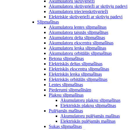
Akumulatoru skrūvgrieži
Akumulatoru skrūvgrieži ar skrūvju padevi
Akumulatoru triecienskrūvgrieži
Elektriskie skrūvgrieži ar skrūvju padevi
Slīpmašīnas
Akumulatora lentes slīpmašīnas
Akumulatora taisnās slīpmašīnas
Akumulatoru delta slīpmašīnas
Akumulatoru ekscentra slīpmašīnas
Akumulatoru leņķa slīpmašīnas
Akumulatoru orbitālās slīpmašīnas
Betona slīpmašīnas
Elektriskās deltas slīpmašīnas
Elektriskās ekscentra slīpmašīnas
Elektriskās leņķa slīpmašīnas
Elektriskās orbitālās slīpmašīnas
Lentes slīpmašīnas
Piederumi slīpmašīnām
Plakņu slīpmašīnas
Akumulatoru plakņu slīpmašīnas
Elektriskās plakņu slīpmašīnas
Pulējamās mašīnas
Akumulatoru pulējamās mašīnas
Elektriskās pulējamās mašīnas
Sukas slīpmašīnas