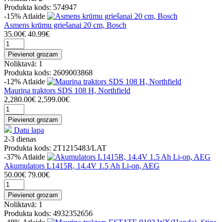
Produkta kods: 574947
-15%
Atlaide
Asmens krūmu griešanai 20 cm, Bosch
35.00€
40.99€
Pievienot grozam
Noliktavā: 1
Produkta kods: 2609003868
-12%
Atlaide
Mauriņa traktors SDS 108 H, Northfield
2,280.00€
2,599.00€
Pievienot grozam
Datu lapa
2-3 dienas
Produkta kods: 2T1215483/LAT
-37%
Atlaide
Akumulators L1415R, 14.4V 1.5 Ah Li-on, AEG
50.00€
79.00€
Pievienot grozam
Noliktavā: 1
Produkta kods: 4932352656