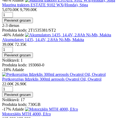
-48%
Atlaide
Mauriņa traktors ESTATE 9102 WX(Honda), Stiga
5,070.00€
9,799.00€
Pievienot grozam
2-3 dienas
Produkta kods: 2T1535381/ST2
-46%
Atlaide
Akumulators 1435, 14.4V, 2.8Ah Ni-Mh, Makita
39.00€
72.35€
Pievienot grozam
Noliktavā: 1
Produkta kods: 193060-0
-18%
Atlaide
Pretkorozijas līdzeklis 300ml aerosols Owatrol Oil, Owatrol
22.00€
26.90€
Pievienot grozam
Noliktavā: 17
Produkta kods: 730GB
-17%
Atlaide
Motorzāģis MTH 4000, Efco