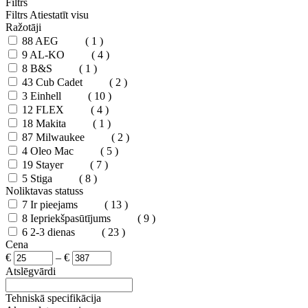
Filtrs
Filtrs
Atiestatīt visu
Ražotāji
88
AEG
( 1 )
9
AL-KO
( 4 )
8
B&S
( 1 )
43
Cub Cadet
( 2 )
3
Einhell
( 10 )
12
FLEX
( 4 )
18
Makita
( 1 )
87
Milwaukee
( 2 )
4
Oleo Mac
( 5 )
19
Stayer
( 7 )
5
Stiga
( 8 )
Noliktavas statuss
7
Ir pieejams
( 13 )
8
Iepriekšpasūtījums
( 9 )
6
2-3 dienas
( 23 )
Cena
€
–
€
Atslēgvārdi
Tehniskā specifikācija