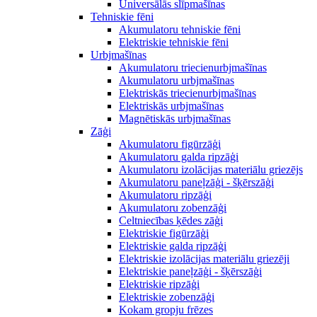
Universālās slīpmašīnas
Tehniskie fēni
Akumulatoru tehniskie fēni
Elektriskie tehniskie fēni
Urbjmašīnas
Akumulatoru triecienurbjmašīnas
Akumulatoru urbjmašīnas
Elektriskās triecienurbjmašīnas
Elektriskās urbjmašīnas
Magnētiskās urbjmašīnas
Zāģi
Akumulatoru figūrzāģi
Akumulatoru galda ripzāģi
Akumulatoru izolācijas materiālu griezējs
Akumulatoru paneļzāģi - šķērszāģi
Akumulatoru ripzāģi
Akumulatoru zobenzāģi
Celtniecības ķēdes zāģi
Elektriskie figūrzāģi
Elektriskie galda ripzāģi
Elektriskie izolācijas materiālu griezēji
Elektriskie paneļzāģi - šķērszāģi
Elektriskie ripzāģi
Elektriskie zobenzāģi
Kokam gropju frēzes