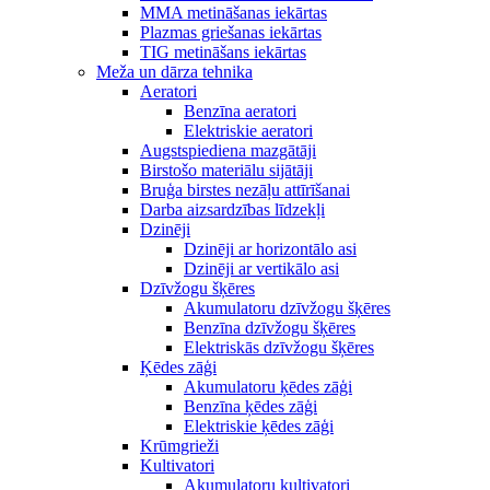
MMA metināšanas iekārtas
Plazmas griešanas iekārtas
TIG metināšans iekārtas
Meža un dārza tehnika
Aeratori
Benzīna aeratori
Elektriskie aeratori
Augstspiediena mazgātāji
Birstošo materiālu sijātāji
Bruģa birstes nezāļu attīrīšanai
Darba aizsardzības līdzekļi
Dzinēji
Dzinēji ar horizontālo asi
Dzinēji ar vertikālo asi
Dzīvžogu šķēres
Akumulatoru dzīvžogu šķēres
Benzīna dzīvžogu šķēres
Elektriskās dzīvžogu šķēres
Ķēdes zāģi
Akumulatoru ķēdes zāģi
Benzīna ķēdes zāģi
Elektriskie ķēdes zāģi
Krūmgrieži
Kultivatori
Akumulatoru kultivatori