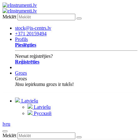
Meklēt
stock@is-centrs.lv
+371 20159494
Profils
Pieslēgties
Neesat reģistrējies?
Reģistrēties
Grozs
Grozs
Jūsu iepirkumu grozs ir tukšs!
Latviešu
Latviešu
Русский
lv
ru
Meklēt