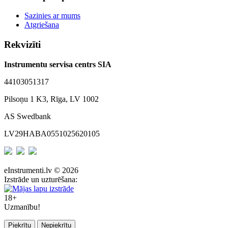
Sazinies ar mums
Atgriešana
Rekvizīti
Instrumentu servisa centrs SIA
44103051317
Pilsoņu 1 K3, Rīga, LV 1002
AS Swedbank
LV29HABA0551025620105
eInstrumenti.lv © 2026
Izstrāde un uzturēšana:
18+
Uzmanību!
Piekrītu
Nepiekrītu