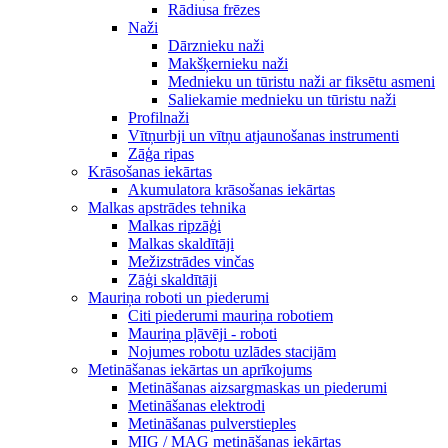
Rādiusa frēzes
Naži
Dārznieku naži
Makšķernieku naži
Mednieku un tūristu naži ar fiksētu asmeni
Saliekamie mednieku un tūristu naži
Profilnaži
Vītņurbji un vītņu atjaunošanas instrumenti
Zāģa ripas
Krāsošanas iekārtas
Akumulatora krāsošanas iekārtas
Malkas apstrādes tehnika
Malkas ripzāģi
Malkas skaldītāji
Mežizstrādes vinčas
Zāģi skaldītāji
Mauriņa roboti un piederumi
Citi piederumi mauriņa robotiem
Mauriņa pļāvēji - roboti
Nojumes robotu uzlādes stacijām
Metināšanas iekārtas un aprīkojums
Metināšanas aizsargmaskas un piederumi
Metināšanas elektrodi
Metināšanas pulverstieples
MIG / MAG metināšanas iekārtas