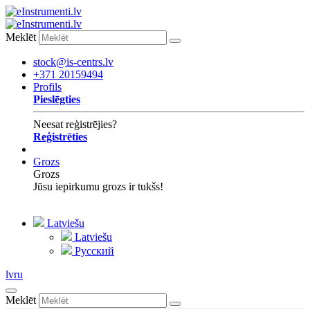
Meklēt
stock@is-centrs.lv
+371 20159494
Profils
Pieslēgties
Neesat reģistrējies?
Reģistrēties
Grozs
Grozs
Jūsu iepirkumu grozs ir tukšs!
Latviešu
Latviešu
Русский
lv
ru
Meklēt