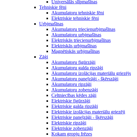
Universālās slīpmašīnas
Tehniskie fēni
Akumulatoru tehniskie fēni
Elektriskie tehniskie fēni
Urbjmašīnas
Akumulatoru triecienurbjmašīnas
Akumulatoru urbjmašīnas
Elektriskās triecienurbjmašīnas
Elektriskās urbjmašīnas
Magnētiskās urbjmašīnas
Zāģi
Akumulatoru figūrzāģi
Akumulatoru galda ripzāģi
Akumulatoru izolācijas materiālu griezējs
Akumulatoru paneļzāģi - šķērszāģi
Akumulatoru ripzāģi
Akumulatoru zobenzāģi
Celtniecības ķēdes zāģi
Elektriskie figūrzāģi
Elektriskie galda ripzāģi
Elektriskie izolācijas materiālu griezēji
Elektriskie paneļzāģi - šķērszāģi
Elektriskie ripzāģi
Elektriskie zobenzāģi
Kokam gropju frēzes