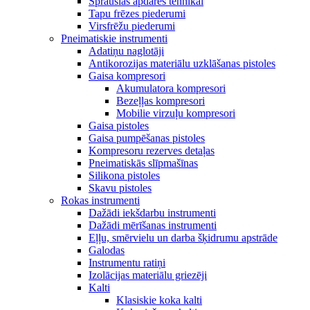
Sprauslas apdares tehnikai
Tapu frēzes piederumi
Virsfrēžu piederumi
Pneimatiskie instrumenti
Adatiņu naglotāji
Antikorozijas materiālu uzklāšanas pistoles
Gaisa kompresori
Akumulatora kompresori
Bezeļļas kompresori
Mobilie virzuļu kompresori
Gaisa pistoles
Gaisa pumpēšanas pistoles
Kompresoru rezerves detaļas
Pneimatiskās slīpmašīnas
Silikona pistoles
Skavu pistoles
Rokas instrumenti
Dažādi iekšdarbu instrumenti
Dažādi mērīšanas instrumenti
Eļļu, smērvielu un darba šķidrumu apstrāde
Galodas
Instrumentu ratiņi
Izolācijas materiālu griezēji
Kalti
Klasiskie koka kalti