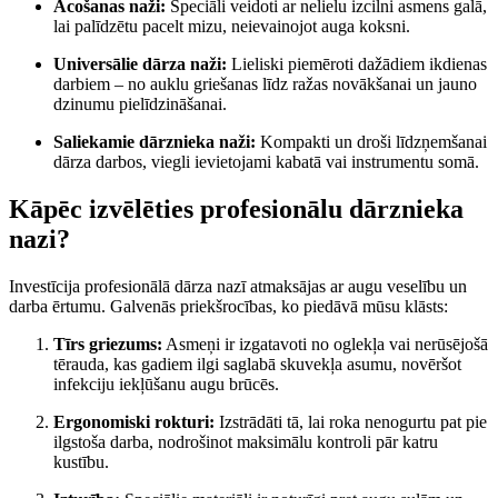
Acošanas naži:
Speciāli veidoti ar nelielu izcilni asmens galā,
lai palīdzētu pacelt mizu, neievainojot auga koksni.
Universālie dārza naži:
Lieliski piemēroti dažādiem ikdienas
darbiem – no auklu griešanas līdz ražas novākšanai un jauno
dzinumu pielīdzināšanai.
Saliekamie dārznieka naži:
Kompakti un droši līdzņemšanai
dārza darbos, viegli ievietojami kabatā vai instrumentu somā.
Kāpēc izvēlēties profesionālu dārznieka
nazi?
Investīcija profesionālā dārza nazī atmaksājas ar augu veselību un
darba ērtumu. Galvenās priekšrocības, ko piedāvā mūsu klāsts:
Tīrs griezums:
Asmeņi ir izgatavoti no oglekļa vai nerūsējošā
tērauda, kas gadiem ilgi saglabā skuvekļa asumu, novēršot
infekciju iekļūšanu augu brūcēs.
Ergonomiski rokturi:
Izstrādāti tā, lai roka nenogurtu pat pie
ilgstoša darba, nodrošinot maksimālu kontroli pār katru
kustību.