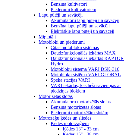
Benzīna kultivatori
Piederumi kultivatoriem
Lapu pūtēji un savācēji
Akumulatoru lapu pūtēji un savācēji
Benzīna lapu pūtēji un savācēji
Elektriskie lapu pūtēji un savācēji
Miglotāji
Motobloki un piederumi
Citas motobloku sistēmas
Daudzfunkcionālās iekārtas MAX
Daudzfunkcionālās iekārtas RAPTOR
Hydro
Motobloku sistēma VARI DSK-316
Motobloku sistēma VARI GLOBAL
Spēka stacijas VARI
VARI iekārtas, kas tieši savienojas ar
piedziņas blokiem
Motorizētās slotas
Akumulatoru motorizētās slotas
Benzīna motorizētās slotas
Piederumi motorizētām slotām
Motrozāģu ķēdes un sliedes
Ķēdes motorzāģiem
Ķēdes 13" - 33 cm
Ķēdes 15" - 38 cm