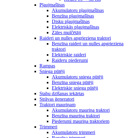
Pļaujmašīnas
Akumulatoru pļaujmašīnas
Benzīna pļaujmašīnas
Disku pļaujmašīnas
Elektriskās pļaujmašīnas
Zāles mulčētāji
Raideri un nulles apgrieziena traktori
Benzīna raideri un nulles apgrieziena
traktori
Elektriskie raideri
Raideru piederumi
Rampas
Sniega pūtēji
Akumulatoru sniega pūtēji
Benzīna sniega pūtēji
Elektriskie sniega pūtēji
Stabu dzīšanas iekārtas
Strāvas ģeneratori
Traktori mauriņam
Akumulatoru mauriņa traktori
Benzīna mauriņa traktori
Piederumi mauriņa traktoriem
Trimmeri
Akumulatoru trimmeri
Benzīna trimmeri