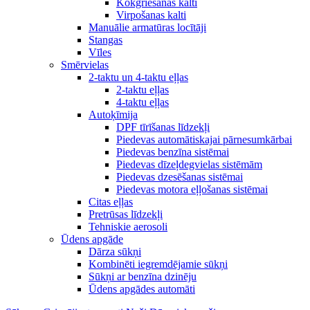
Kokgriešanas kalti
Virpošanas kalti
Manuālie armatūras locītāji
Stangas
Vīles
Smērvielas
2-taktu un 4-taktu eļļas
2-taktu eļļas
4-taktu eļļas
Autoķīmija
DPF tīrīšanas līdzekļi
Piedevas automātiskajai pārnesumkārbai
Piedevas benzīna sistēmai
Piedevas dīzeļdegvielas sistēmām
Piedevas dzesēšanas sistēmai
Piedevas motora eļļošanas sistēmai
Citas eļļas
Pretrūsas līdzekļi
Tehniskie aerosoli
Ūdens apgāde
Dārza sūkņi
Kombinēti iegremdējamie sūkņi
Sūkņi ar benzīna dzinēju
Ūdens apgādes automāti