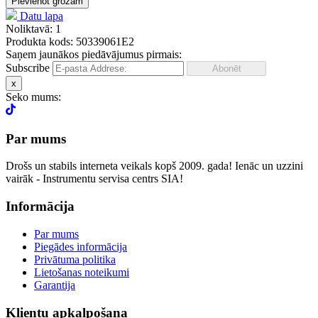
Pievienot grozam
Datu lapa
Noliktavā: 1
Produkta kods: 50339061E2
Saņem jaunākos piedāvājumus pirmais:
Subscribe
x
Seko mums:
Par mums
Drošs un stabils interneta veikals kopš 2009. gada! Ienāc un uzzini
vairāk - Instrumentu servisa centrs SIA!
Informācija
Par mums
Piegādes informācija
Privātuma politika
Lietošanas noteikumi
Garantija
Klientu apkalpošana