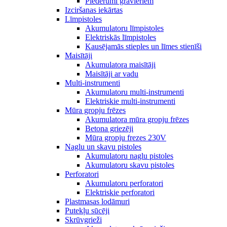
Piederumi gravieriem
Izciršanas iekārtas
Līmpistoles
Akumulatoru līmpistoles
Elektriskās līmpistoles
Kausējamās stieples un līmes stienīši
Maisītāji
Akumulatora maisītāji
Maisītāji ar vadu
Multi-instrumenti
Akumulatoru multi-instrumenti
Elektriskie multi-instrumenti
Mūra gropju frēzes
Akumulatora mūra gropju frēzes
Betona griezēji
Mūra gropju frezes 230V
Naglu un skavu pistoles
Akumulatoru naglu pistoles
Akumulatoru skavu pistoles
Perforatori
Akumulatoru perforatori
Elektriskie perforatori
Plastmasas lodāmuri
Putekļu sūcēji
Skrūvgrieži