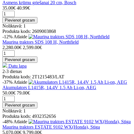
Asmens krūmu griešanai 20 cm, Bosch
35.00€
40.99€
Pievienot grozam
Noliktavā: 1
Produkta kods: 2609003868
-12%
Atlaide
Mauriņa traktors SDS 108 H, Northfield
2,280.00€
2,599.00€
Pievienot grozam
Datu lapa
2-3 dienas
Produkta kods: 2T1215483/LAT
-37%
Atlaide
Akumulators L1415R, 14.4V 1.5 Ah Li-on, AEG
50.00€
79.00€
Pievienot grozam
Noliktavā: 1
Produkta kods: 4932352656
-48%
Atlaide
Mauriņa traktors ESTATE 9102 WX(Honda), Stiga
5,070.00€
9,799.00€