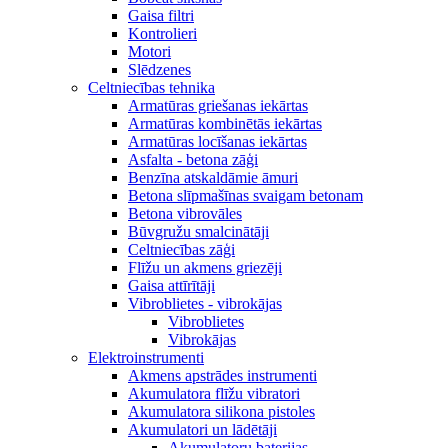
Gaisa filtri
Kontrolieri
Motori
Slēdzenes
Celtniecības tehnika
Armatūras griešanas iekārtas
Armatūras kombinētās iekārtas
Armatūras locīšanas iekārtas
Asfalta - betona zāģi
Benzīna atskaldāmie āmuri
Betona slīpmašīnas svaigam betonam
Betona vibrovāles
Būvgružu smalcinātāji
Celtniecības zāģi
Flīžu un akmens griezēji
Gaisa attīrītāji
Vibroblietes - vibrokājas
Vibroblietes
Vibrokājas
Elektroinstrumenti
Akmens apstrādes instrumenti
Akumulatora flīžu vibratori
Akumulatora silikona pistoles
Akumulatori un lādētāji
Akumulatoru baterijas