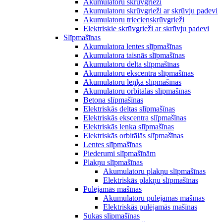
Akumulatoru skrūvgrieži
Akumulatoru skrūvgrieži ar skrūvju padevi
Akumulatoru triecienskrūvgrieži
Elektriskie skrūvgrieži ar skrūvju padevi
Slīpmašīnas
Akumulatora lentes slīpmašīnas
Akumulatora taisnās slīpmašīnas
Akumulatoru delta slīpmašīnas
Akumulatoru ekscentra slīpmašīnas
Akumulatoru leņķa slīpmašīnas
Akumulatoru orbitālās slīpmašīnas
Betona slīpmašīnas
Elektriskās deltas slīpmašīnas
Elektriskās ekscentra slīpmašīnas
Elektriskās leņķa slīpmašīnas
Elektriskās orbitālās slīpmašīnas
Lentes slīpmašīnas
Piederumi slīpmašīnām
Plakņu slīpmašīnas
Akumulatoru plakņu slīpmašīnas
Elektriskās plakņu slīpmašīnas
Pulējamās mašīnas
Akumulatoru pulējamās mašīnas
Elektriskās pulējamās mašīnas
Sukas slīpmašīnas