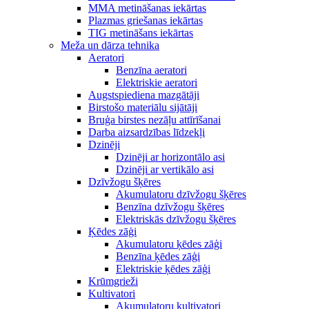
MMA metināšanas iekārtas
Plazmas griešanas iekārtas
TIG metināšans iekārtas
Meža un dārza tehnika
Aeratori
Benzīna aeratori
Elektriskie aeratori
Augstspiediena mazgātāji
Birstošo materiālu sijātāji
Bruģa birstes nezāļu attīrīšanai
Darba aizsardzības līdzekļi
Dzinēji
Dzinēji ar horizontālo asi
Dzinēji ar vertikālo asi
Dzīvžogu šķēres
Akumulatoru dzīvžogu šķēres
Benzīna dzīvžogu šķēres
Elektriskās dzīvžogu šķēres
Ķēdes zāģi
Akumulatoru ķēdes zāģi
Benzīna ķēdes zāģi
Elektriskie ķēdes zāģi
Krūmgrieži
Kultivatori
Akumulatoru kultivatori