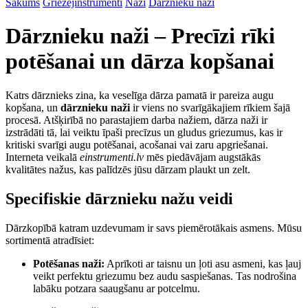
Sākums
Griezējinstrumenti
Naži
Dārznieku naži
Dārznieku naži – Precīzi rīki
potēšanai un dārza kopšanai
Katrs dārznieks zina, ka veselīga dārza pamatā ir pareiza augu
kopšana, un
dārznieku naži
ir viens no svarīgākajiem rīkiem šajā
procesā. Atšķirībā no parastajiem darba nažiem, dārza naži ir
izstrādāti tā, lai veiktu īpaši precīzus un gludus griezumus, kas ir
kritiski svarīgi augu potēšanai, acošanai vai zaru apgriešanai.
Interneta veikalā
einstrumenti.lv
mēs piedāvājam augstākās
kvalitātes nažus, kas palīdzēs jūsu dārzam plaukt un zelt.
Specifiskie dārznieku nažu veidi
Dārzkopībā katram uzdevumam ir savs piemērotākais asmens. Mūsu
sortimentā atradīsiet:
Potēšanas naži:
Aprīkoti ar taisnu un ļoti asu asmeni, kas ļauj
veikt perfektu griezumu bez audu saspiešanas. Tas nodrošina
labāku potzara saaugšanu ar potcelmu.