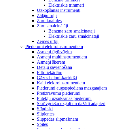
Elektriskie trimmeri
Uzkopšanas instrumenti
Zālāju ruļļi
Zaru knaibles
Zaru smalcinātāji
Benzīna zaru smalcinātāji
Elektriskie zaru smalcinātāji
Zemes urbji
Piederumi elektroinstrumentiem
Asmeņi figūrzāģim
Asmeņi multiinstrumentiem
Asmeņi šķerēm
Detaļu savienošana
Filtri iekārtām
Gāzes baloni-kartridži
Kalti elektroinstrumentiem
Piederumi augstspiediena mazgātājiem
Pretizrāvumu piederumi
Putekļu uzsūkšanas piederumi
Skrūvgriežu uzgaļi un dažādi adapteri
Slīpdiski
Slīplentes
Slīppēdas slīpmašīnām
Spīles