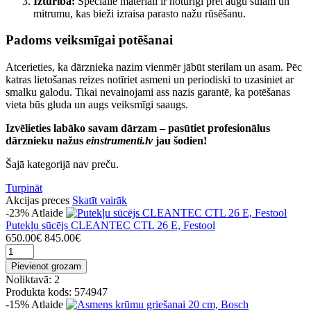
Izturība:
Speciālie materiāli ir noturīgi pret augu sulām un
mitrumu, kas bieži izraisa parasto nažu rūsēšanu.
Padoms veiksmīgai potēšanai
Atcerieties, ka dārznieka nazim vienmēr jābūt sterilam un asam. Pēc
katras lietošanas reizes notīriet asmeni un periodiski to uzasiniet ar
smalku galodu. Tikai nevainojami ass nazis garantē, ka potēšanas
vieta būs gluda un augs veiksmīgi saaugs.
Izvēlieties labāko savam dārzam – pasūtiet profesionālus
dārznieku nažus
einstrumenti.lv
jau šodien!
Šajā kategorijā nav preču.
Turpināt
Akcijas preces
Skatīt vairāk
-23%
Atlaide
Putekļu sūcējs CLEANTEC CTL 26 E, Festool
650.00€
845.00€
Pievienot grozam
Noliktavā: 2
Produkta kods: 574947
-15%
Atlaide