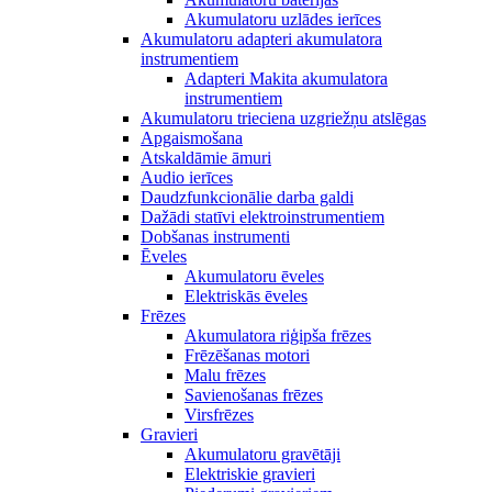
Akumulatoru uzlādes ierīces
Akumulatoru adapteri akumulatora
instrumentiem
Adapteri Makita akumulatora
instrumentiem
Akumulatoru trieciena uzgriežņu atslēgas
Apgaismošana
Atskaldāmie āmuri
Audio ierīces
Daudzfunkcionālie darba galdi
Dažādi statīvi elektroinstrumentiem
Dobšanas instrumenti
Ēveles
Akumulatoru ēveles
Elektriskās ēveles
Frēzes
Akumulatora riģipša frēzes
Frēzēšanas motori
Malu frēzes
Savienošanas frēzes
Virsfrēzes
Gravieri
Akumulatoru gravētāji
Elektriskie gravieri