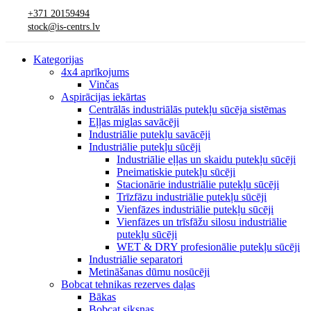
+371 20159494
stock@is-centrs.lv
Kategorijas
4x4 aprīkojums
Vinčas
Aspirācijas iekārtas
Centrālās industriālās putekļu sūcēja sistēmas
Eļļas miglas savācēji
Industriālie putekļu savācēji
Industriālie putekļu sūcēji
Industriālie eļļas un skaidu putekļu sūcēji
Pneimatiskie putekļu sūcēji
Stacionārie industriālie putekļu sūcēji
Trīzfāzu industriālie putekļu sūcēji
Vienfāzes industriālie putekļu sūcēji
Vienfāzes un trīsfāžu silosu industriālie
putekļu sūcēji
WET & DRY profesionālie putekļu sūcēji
Industriālie separatori
Metināšanas dūmu nosūcēji
Bobcat tehnikas rezerves daļas
Bākas
Bobcat siksnas