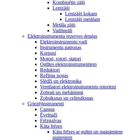
Kombinētie zāģi
Lentzāģi
Lentzāģi kokam
Lentzāģi metālam
Metāla zāģi
Vadlineāli
Elektroinstrumentu rezerves detaļas
Elektroinstrumentu vadi
Instrumentu patronas
Korpusi
Motori, rotori, statori
Oglītes elektroinstrumentiem
Reduktori
Režīmu pogas
Slēdži un elektronika
Ventilatori elektroinstrumentu rotoriem
Zobrati un mehānismi
Zobsiksnas un celiņsiksnas
Griezējinstrumenti
Cangas
Ēvelnaži
Frēzgalvas
Kāta frēzes
Kāta frēzes ar gultni un maināmiem
asmeņiem