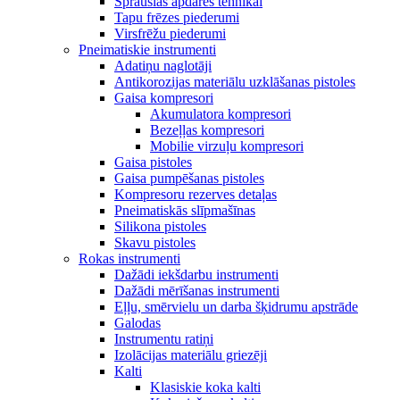
Sprauslas apdares tehnikai
Tapu frēzes piederumi
Virsfrēžu piederumi
Pneimatiskie instrumenti
Adatiņu naglotāji
Antikorozijas materiālu uzklāšanas pistoles
Gaisa kompresori
Akumulatora kompresori
Bezeļļas kompresori
Mobilie virzuļu kompresori
Gaisa pistoles
Gaisa pumpēšanas pistoles
Kompresoru rezerves detaļas
Pneimatiskās slīpmašīnas
Silikona pistoles
Skavu pistoles
Rokas instrumenti
Dažādi iekšdarbu instrumenti
Dažādi mērīšanas instrumenti
Eļļu, smērvielu un darba šķidrumu apstrāde
Galodas
Instrumentu ratiņi
Izolācijas materiālu griezēji
Kalti
Klasiskie koka kalti