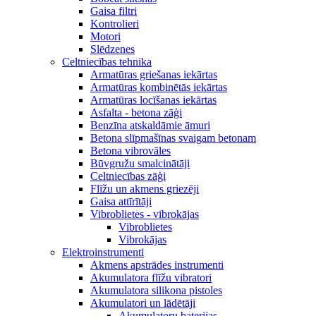
Gaisa filtri
Kontrolieri
Motori
Slēdzenes
Celtniecības tehnika
Armatūras griešanas iekārtas
Armatūras kombinētās iekārtas
Armatūras locīšanas iekārtas
Asfalta - betona zāģi
Benzīna atskaldāmie āmuri
Betona slīpmašīnas svaigam betonam
Betona vibrovāles
Būvgružu smalcinātāji
Celtniecības zāģi
Flīžu un akmens griezēji
Gaisa attīrītāji
Vibroblietes - vibrokājas
Vibroblietes
Vibrokājas
Elektroinstrumenti
Akmens apstrādes instrumenti
Akumulatora flīžu vibratori
Akumulatora silikona pistoles
Akumulatori un lādētāji
Akumulatoru baterijas