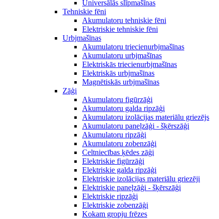
Universālās slīpmašīnas
Tehniskie fēni
Akumulatoru tehniskie fēni
Elektriskie tehniskie fēni
Urbjmašīnas
Akumulatoru triecienurbjmašīnas
Akumulatoru urbjmašīnas
Elektriskās triecienurbjmašīnas
Elektriskās urbjmašīnas
Magnētiskās urbjmašīnas
Zāģi
Akumulatoru figūrzāģi
Akumulatoru galda ripzāģi
Akumulatoru izolācijas materiālu griezējs
Akumulatoru paneļzāģi - šķērszāģi
Akumulatoru ripzāģi
Akumulatoru zobenzāģi
Celtniecības ķēdes zāģi
Elektriskie figūrzāģi
Elektriskie galda ripzāģi
Elektriskie izolācijas materiālu griezēji
Elektriskie paneļzāģi - šķērszāģi
Elektriskie ripzāģi
Elektriskie zobenzāģi
Kokam gropju frēzes