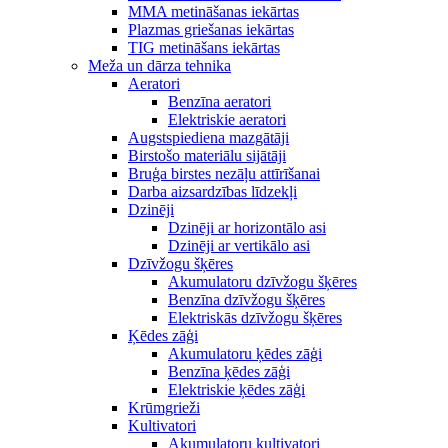
MMA metināšanas iekārtas
Plazmas griešanas iekārtas
TIG metināšans iekārtas
Meža un dārza tehnika
Aeratori
Benzīna aeratori
Elektriskie aeratori
Augstspiediena mazgātāji
Birstošo materiālu sijātāji
Bruģa birstes nezāļu attīrīšanai
Darba aizsardzības līdzekļi
Dzinēji
Dzinēji ar horizontālo asi
Dzinēji ar vertikālo asi
Dzīvžogu šķēres
Akumulatoru dzīvžogu šķēres
Benzīna dzīvžogu šķēres
Elektriskās dzīvžogu šķēres
Ķēdes zāģi
Akumulatoru ķēdes zāģi
Benzīna ķēdes zāģi
Elektriskie ķēdes zāģi
Krūmgrieži
Kultivatori
Akumulatoru kultivatori