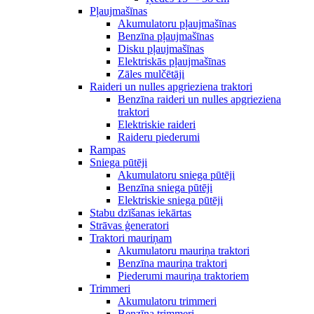
Pļaujmašīnas
Akumulatoru pļaujmašīnas
Benzīna pļaujmašīnas
Disku pļaujmašīnas
Elektriskās pļaujmašīnas
Zāles mulčētāji
Raideri un nulles apgrieziena traktori
Benzīna raideri un nulles apgrieziena
traktori
Elektriskie raideri
Raideru piederumi
Rampas
Sniega pūtēji
Akumulatoru sniega pūtēji
Benzīna sniega pūtēji
Elektriskie sniega pūtēji
Stabu dzīšanas iekārtas
Strāvas ģeneratori
Traktori mauriņam
Akumulatoru mauriņa traktori
Benzīna mauriņa traktori
Piederumi mauriņa traktoriem
Trimmeri
Akumulatoru trimmeri
Benzīna trimmeri