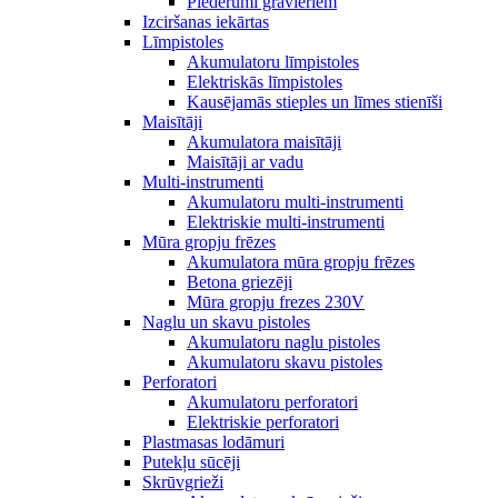
Piederumi gravieriem
Izciršanas iekārtas
Līmpistoles
Akumulatoru līmpistoles
Elektriskās līmpistoles
Kausējamās stieples un līmes stienīši
Maisītāji
Akumulatora maisītāji
Maisītāji ar vadu
Multi-instrumenti
Akumulatoru multi-instrumenti
Elektriskie multi-instrumenti
Mūra gropju frēzes
Akumulatora mūra gropju frēzes
Betona griezēji
Mūra gropju frezes 230V
Naglu un skavu pistoles
Akumulatoru naglu pistoles
Akumulatoru skavu pistoles
Perforatori
Akumulatoru perforatori
Elektriskie perforatori
Plastmasas lodāmuri
Putekļu sūcēji
Skrūvgrieži