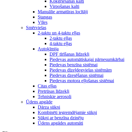
Kokgriešanas kalti
Virpošanas kalti
Manuālie armatūras locītāji
Stangas
Vīles
Smērvielas
2-taktu un 4-taktu eļļas
2-taktu eļļas
4-taktu eļļas
Autoķīmija
DPF tīrīšanas līdzekļi
Piedevas automātiskajai pārnesumkārbai
Piedevas benzīna sistēmai
Piedevas dīzeļdegvielas sistēmām
Piedevas dzesēšanas sistēmai
Piedevas motora eļļošanas sistēmai
Citas eļļas
Pretrūsas līdzekļi
Tehniskie aerosoli
Ūdens apgāde
Dārza sūkņi
Kombinēti iegremdējamie sūkņi
Sūkņi ar benzīna dzinēju
Ūdens apgādes automāti