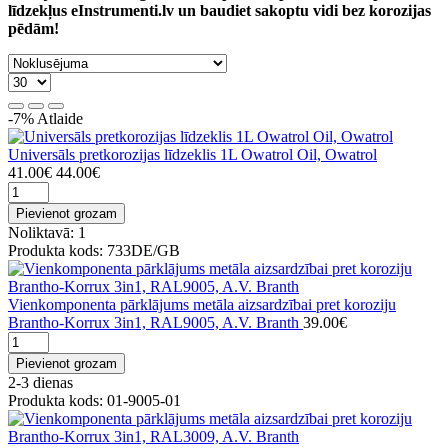
līdzekļus eInstrumenti.lv un baudiet sakoptu vidi bez korozijas
pēdām!
-7%
Atlaide
Universāls pretkorozijas līdzeklis 1L Owatrol Oil, Owatrol
41.00€
44.00€
Pievienot grozam
Noliktavā: 1
Produkta kods: 733DE/GB
Vienkomponenta pārklājums metāla aizsardzībai pret koroziju
Brantho-Korrux 3in1, RAL9005, A.V. Branth
39.00€
Pievienot grozam
2-3 dienas
Produkta kods: 01-9005-01