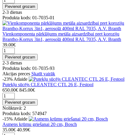
Pievienot grozam
2-3 dienas
Produkta kods: 01-7035-01
Vienkomponenta pārklājums metāla aizsardzībai pret koroziju
Brantho-Korrux 3in1, aerosolā 400ml RAL 7035, A.V. Branth
39.00€
Pievienot grozam
2-3 dienas
Produkta kods: 01-7035-93
Akcijas preces
Skatīt vairāk
-23%
Atlaide
Putekļu sūcējs CLEANTEC CTL 26 E, Festool
650.00€
845.00€
Pievienot grozam
Noliktavā: 2
Produkta kods: 574947
-15%
Atlaide
Asmens krūmu griešanai 20 cm, Bosch
35.00€
40.99€