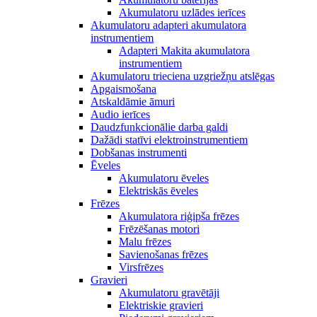
Akumulatoru uzlādes ierīces
Akumulatoru adapteri akumulatora
instrumentiem
Adapteri Makita akumulatora
instrumentiem
Akumulatoru trieciena uzgriežņu atslēgas
Apgaismošana
Atskaldāmie āmuri
Audio ierīces
Daudzfunkcionālie darba galdi
Dažādi statīvi elektroinstrumentiem
Dobšanas instrumenti
Ēveles
Akumulatoru ēveles
Elektriskās ēveles
Frēzes
Akumulatora riģipša frēzes
Frēzēšanas motori
Malu frēzes
Savienošanas frēzes
Virsfrēzes
Gravieri
Akumulatoru gravētāji
Elektriskie gravieri