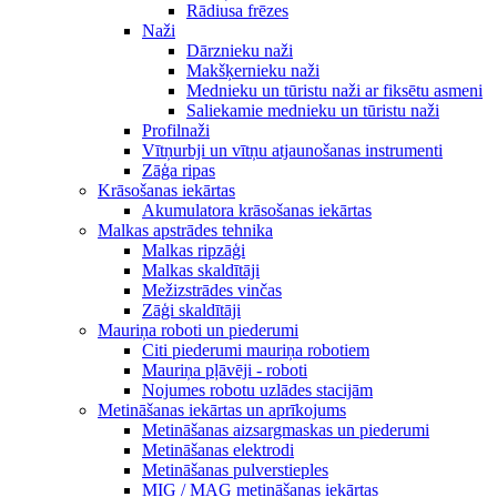
Rādiusa frēzes
Naži
Dārznieku naži
Makšķernieku naži
Mednieku un tūristu naži ar fiksētu asmeni
Saliekamie mednieku un tūristu naži
Profilnaži
Vītņurbji un vītņu atjaunošanas instrumenti
Zāģa ripas
Krāsošanas iekārtas
Akumulatora krāsošanas iekārtas
Malkas apstrādes tehnika
Malkas ripzāģi
Malkas skaldītāji
Mežizstrādes vinčas
Zāģi skaldītāji
Mauriņa roboti un piederumi
Citi piederumi mauriņa robotiem
Mauriņa pļāvēji - roboti
Nojumes robotu uzlādes stacijām
Metināšanas iekārtas un aprīkojums
Metināšanas aizsargmaskas un piederumi
Metināšanas elektrodi
Metināšanas pulverstieples
MIG / MAG metināšanas iekārtas