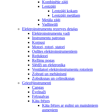
Kombinētie zāģi
Lentzāģi
Lentzāģi kokam
Lentzāģi metālam
Metāla zāģi
Vadlineāli
Elektroinstrumentu rezerves detaļas
Elektroinstrumentu vadi
Instrumentu patronas
Korpusi
Motori, rotori, statori
Oglītes elektroinstrumentiem
Reduktori
Režīmu pogas
Slēdži un elektronika
Ventilatori elektroinstrumentu rotoriem
Zobrati un mehānismi
Zobsiksnas un celiņsiksnas
Griezējinstrumenti
Cangas
Ēvelnaži
Frēzgalvas
Kāta frēzes
Kāta frēzes ar gultni un maināmiem
asmeņiem