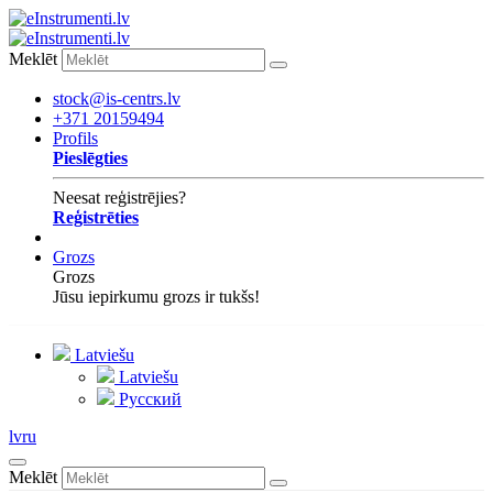
Meklēt
stock@is-centrs.lv
+371 20159494
Profils
Pieslēgties
Neesat reģistrējies?
Reģistrēties
Grozs
Grozs
Jūsu iepirkumu grozs ir tukšs!
Latviešu
Latviešu
Русский
lv
ru
Meklēt