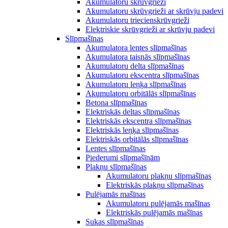
Akumulatoru skrūvgrieži
Akumulatoru skrūvgrieži ar skrūvju padevi
Akumulatoru triecienskrūvgrieži
Elektriskie skrūvgrieži ar skrūvju padevi
Slīpmašīnas
Akumulatora lentes slīpmašīnas
Akumulatora taisnās slīpmašīnas
Akumulatoru delta slīpmašīnas
Akumulatoru ekscentra slīpmašīnas
Akumulatoru leņķa slīpmašīnas
Akumulatoru orbitālās slīpmašīnas
Betona slīpmašīnas
Elektriskās deltas slīpmašīnas
Elektriskās ekscentra slīpmašīnas
Elektriskās leņķa slīpmašīnas
Elektriskās orbitālās slīpmašīnas
Lentes slīpmašīnas
Piederumi slīpmašīnām
Plakņu slīpmašīnas
Akumulatoru plakņu slīpmašīnas
Elektriskās plakņu slīpmašīnas
Pulējamās mašīnas
Akumulatoru pulējamās mašīnas
Elektriskās pulējamās mašīnas
Sukas slīpmašīnas