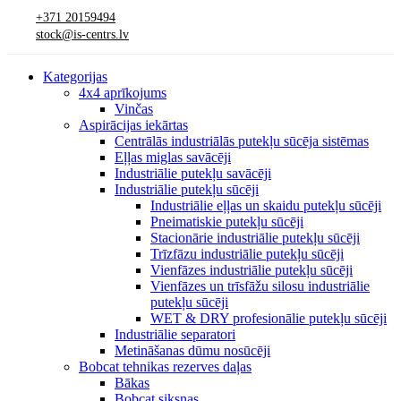
+371 20159494
stock@is-centrs.lv
Kategorijas
4x4 aprīkojums
Vinčas
Aspirācijas iekārtas
Centrālās industriālās putekļu sūcēja sistēmas
Eļļas miglas savācēji
Industriālie putekļu savācēji
Industriālie putekļu sūcēji
Industriālie eļļas un skaidu putekļu sūcēji
Pneimatiskie putekļu sūcēji
Stacionārie industriālie putekļu sūcēji
Trīzfāzu industriālie putekļu sūcēji
Vienfāzes industriālie putekļu sūcēji
Vienfāzes un trīsfāžu silosu industriālie
putekļu sūcēji
WET & DRY profesionālie putekļu sūcēji
Industriālie separatori
Metināšanas dūmu nosūcēji
Bobcat tehnikas rezerves daļas
Bākas
Bobcat siksnas