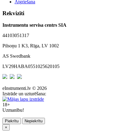
Atgriešana
Rekvizīti
Instrumentu servisa centrs SIA
44103051317
Pilsoņu 1 K3, Rīga, LV 1002
AS Swedbank
LV29HABA0551025620105
eInstrumenti.lv © 2026
Izstrāde un uzturēšana:
18+
Uzmanību!
Piekrītu
Nepiekrītu
×