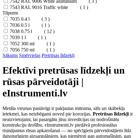
7542
RAL 9006 White aluminium
( 3 )
7543
RAL 9016 Traffic white
( 1 )
Tilpums
7035
0.4 l
( 3 )
7036
0.5 l
( 1 )
7038
0.75 l
( 12 )
7039
1 l
( 1 )
7052
300 ml
( 1 )
7056
750 ml
( 1 )
Sākums
Smērvielas
Pretrūsas līdzekļi
Efektīvi pretrūsas līdzekļi un
rūsas pārveidotāji |
eInstrumenti.lv
Metāla virsmas pastāvīgi ir pakļautas mitruma, sāls un skābekļa
ietekmei, kas neizbēgami noved pie korozijas.
Pretrūsas līdzekļi
ir
neaizvietojami, lai pasargātu jūsu investīcijas un nodrošinātu
konstrukciju drošību. eInstrumenti.lv piedāvā profesionālus
risinājumus rūsas apkarošanai — no spēcīgiem pārveidotājiem līdz
ilgnoturīgiem aizsargslāņiem, kas piemēroti gan automašīnām, gan