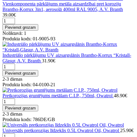
Vienkomponenta pārklājums metāla aizsardzībai pret koroziju
Brantho-Korrux 3in1, aerosolā 400ml RAL 9005, A.V. Branth
39.00€
Pievienot grozam
Noliktavā: 1
Produkta kods: 01-9005-93
Industriālo pārklājumu UV aizsargslānis Brantho-Korrux “Kristall-
Glasur, A.V. Branth
31.90€
Pievienot grozam
2-3 dienas
Produkta kods: 04-0100-21
Pretkorozijas gruntējums metālam C.I.P., 750ml, Owatrol
48.90€
Pievienot grozam
2-3 dienas
Produkta kods: 786DE/GB
Universāls pretkorozijas līdzeklis 0.5L Owatrol Oil, Owatrol
25.90€