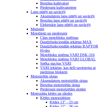
Benzīna kultivatori
Piederumi kultivatoriem
Lapu pūtēji un savācēji
Akumulatoru lapu pūtēji un savācēji
Benzīna lapu pūtēji un savācēji
Elektriskie lapu pūtēji un savācēji
Miglotāji
Motobloki un piederumi
Citas motobloku sistēmas
Daudzfunkcionālās iekārtas MAX
Daudzfunkcionālās iekārtas RAPTOR
Hydro
Motobloku sistēma VARI DSK-316
Motobloku sistēma VARI GLOBAL
Spēka stacijas VARI
VARI iekārtas, kas tieši savienojas ar
piedziņas blokiem
Motorizētās slotas
Akumulatoru motorizētās slotas
Benzīna motorizētās slotas
Piederumi motorizētām slotām
Motrozāģu ķēdes un sliedes
Ķēdes motorzāģiem
Ķēdes 13" - 33 cm
Ķēdes 15" - 38 cm