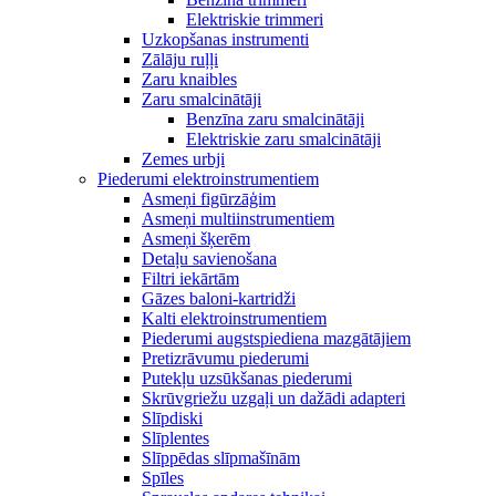
Elektriskie trimmeri
Uzkopšanas instrumenti
Zālāju ruļļi
Zaru knaibles
Zaru smalcinātāji
Benzīna zaru smalcinātāji
Elektriskie zaru smalcinātāji
Zemes urbji
Piederumi elektroinstrumentiem
Asmeņi figūrzāģim
Asmeņi multiinstrumentiem
Asmeņi šķerēm
Detaļu savienošana
Filtri iekārtām
Gāzes baloni-kartridži
Kalti elektroinstrumentiem
Piederumi augstspiediena mazgātājiem
Pretizrāvumu piederumi
Putekļu uzsūkšanas piederumi
Skrūvgriežu uzgaļi un dažādi adapteri
Slīpdiski
Slīplentes
Slīppēdas slīpmašīnām
Spīles