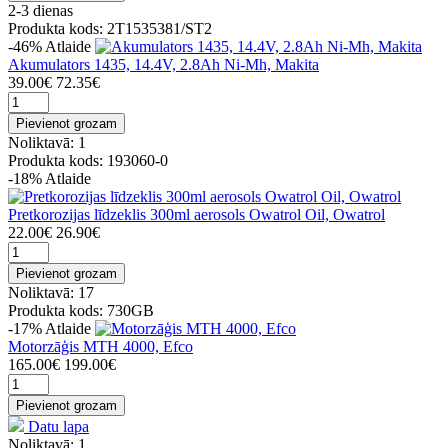
2-3 dienas
Produkta kods: 2T1535381/ST2
-46%
Atlaide
Akumulators 1435, 14.4V, 2.8Ah Ni-Mh, Makita
39.00€
72.35€
Pievienot grozam
Noliktavā: 1
Produkta kods: 193060-0
-18%
Atlaide
Pretkorozijas līdzeklis 300ml aerosols Owatrol Oil, Owatrol
22.00€
26.90€
Pievienot grozam
Noliktavā: 17
Produkta kods: 730GB
-17%
Atlaide
Motorzāģis MTH 4000, Efco
165.00€
199.00€
Pievienot grozam
Datu lapa
Noliktavā: 1