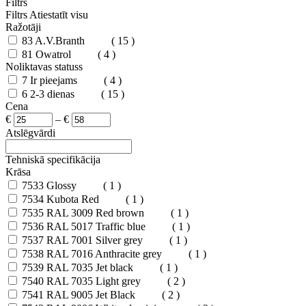
Filtrs
Filtrs
Atiestatīt visu
Ražotāji
83
A.V.Branth
( 15 )
81
Owatrol
( 4 )
Noliktavas statuss
7
Ir pieejams
( 4 )
6
2-3 dienas
( 15 )
Cena
€
–
€
Atslēgvārdi
Tehniskā specifikācija
Krāsa
7533
Glossy
( 1 )
7534
Kubota Red
( 1 )
7535
RAL 3009 Red brown
( 1 )
7536
RAL 5017 Traffic blue
( 1 )
7537
RAL 7001 Silver grey
( 1 )
7538
RAL 7016 Anthracite grey
( 1 )
7539
RAL 7035 Jet black
( 1 )
7540
RAL 7035 Light grey
( 2 )
7541
RAL 9005 Jet Black
( 2 )