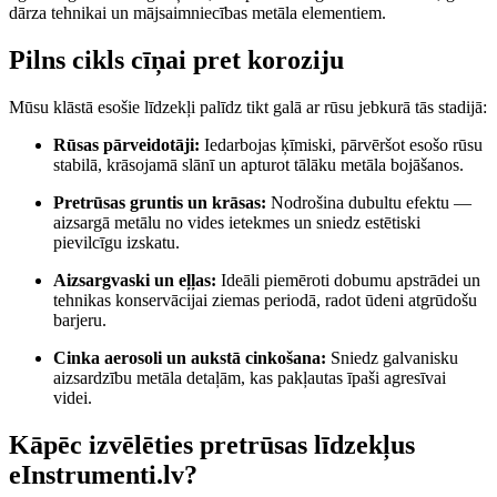
dārza tehnikai un mājsaimniecības metāla elementiem.
Pilns cikls cīņai pret koroziju
Mūsu klāstā esošie līdzekļi palīdz tikt galā ar rūsu jebkurā tās stadijā:
Rūsas pārveidotāji:
Iedarbojas ķīmiski, pārvēršot esošo rūsu
stabilā, krāsojamā slānī un apturot tālāku metāla bojāšanos.
Pretrūsas gruntis un krāsas:
Nodrošina dubultu efektu —
aizsargā metālu no vides ietekmes un sniedz estētiski
pievilcīgu izskatu.
Aizsargvaski un eļļas:
Ideāli piemēroti dobumu apstrādei un
tehnikas konservācijai ziemas periodā, radot ūdeni atgrūdošu
barjeru.
Cinka aerosoli un aukstā cinkošana:
Sniedz galvanisku
aizsardzību metāla detaļām, kas pakļautas īpaši agresīvai
videi.
Kāpēc izvēlēties pretrūsas līdzekļus
eInstrumenti.lv?