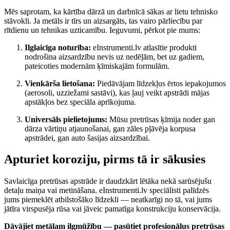
Mēs saprotam, ka kārtība dārzā un darbnīcā sākas ar lietu tehnisko
stāvokli. Ja metāls ir tīrs un aizsargāts, tas vairo pārliecību par
rītdienu un tehnikas uzticamību. Ieguvumi, pērkot pie mums:
Ilglaicīga noturība:
eInstrumenti.lv atlasītie produkti
nodrošina aizsardzību nevis uz nedēļām, bet uz gadiem,
pateicoties modernām ķīmiskajām formulām.
Vienkārša lietošana:
Piedāvājam līdzekļus ērtos iepakojumos
(aerosoli, uzziežami sastāvi), kas ļauj veikt apstrādi mājas
apstākļos bez speciāla aprīkojuma.
Universāls pielietojums:
Mūsu pretrūsas ķīmija noder gan
dārza vārtiņu atjaunošanai, gan zāles pļāvēja korpusa
apstrādei, gan auto šasijas aizsardzībai.
Apturiet koroziju, pirms tā ir sākusies
Savlaicīga pretrūsas apstrāde ir daudzkārt lētāka nekā sarūsējušu
detaļu maiņa vai metināšana. eInstrumenti.lv speciālisti palīdzēs
jums piemeklēt atbilstošāko līdzekli — neatkarīgi no tā, vai jums
jātīra virspusēja rūsa vai jāveic pamatīga konstrukciju konservācija.
Dāvājiet metālam ilgmūžību — pasūtiet profesionālus pretrūsas