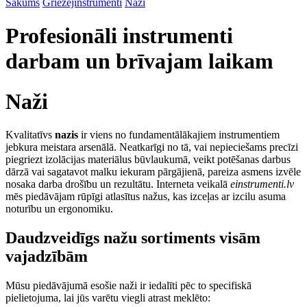
Sākums
Griezējinstrumenti
Naži
Profesionāli instrumenti
darbam un brīvajam laikam
Naži
Kvalitatīvs
nazis
ir viens no fundamentālākajiem instrumentiem
jebkura meistara arsenālā. Neatkarīgi no tā, vai nepieciešams precīzi
piegriezt izolācijas materiālus būvlaukumā, veikt potēšanas darbus
dārzā vai sagatavot malku iekuram pārgājienā, pareiza asmens izvēle
nosaka darba drošību un rezultātu. Interneta veikalā
einstrumenti.lv
mēs piedāvājam rūpīgi atlasītus nažus, kas izceļas ar izcilu asuma
noturību un ergonomiku.
Daudzveidīgs nažu sortiments visām
vajadzībām
Mūsu piedāvājumā esošie naži ir iedalīti pēc to specifiskā
pielietojuma, lai jūs varētu viegli atrast meklēto: