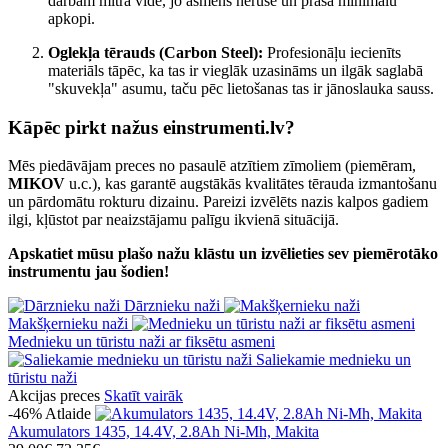
darbam mitrā vidē, jo asmens nerūsē un prasa minimālu
apkopi.
Oglekļa tērauds (Carbon Steel):
Profesionāļu iecienīts
materiāls tāpēc, ka tas ir vieglāk uzasināms un ilgāk saglabā
"skuvekļa" asumu, taču pēc lietošanas tas ir jānoslauka sauss.
Kāpēc pirkt nažus einstrumenti.lv?
Mēs piedāvājam preces no pasaulē atzītiem zīmoliem (piemēram,
MIKOV
u.c.), kas garantē augstākās kvalitātes tērauda izmantošanu
un pārdomātu rokturu dizainu. Pareizi izvēlēts nazis kalpos gadiem
ilgi, kļūstot par neaizstājamu palīgu ikvienā situācijā.
Apskatiet mūsu plašo nažu klāstu un izvēlieties sev piemērotāko
instrumentu jau šodien!
Dārznieku naži
Makšķernieku naži
Mednieku un tūristu naži ar fiksētu asmeni
Saliekamie mednieku un
tūristu naži
Akcijas preces
Skatīt vairāk
-46%
Atlaide
Akumulators 1435, 14.4V, 2.8Ah Ni-Mh, Makita