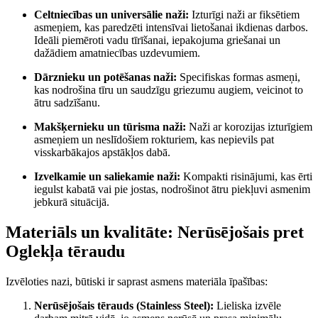
Celtniecības un universālie naži:
Izturīgi naži ar fiksētiem
asmeņiem, kas paredzēti intensīvai lietošanai ikdienas darbos.
Ideāli piemēroti vadu tīrīšanai, iepakojuma griešanai un
dažādiem amatniecības uzdevumiem.
Dārznieku un potēšanas naži:
Specifiskas formas asmeņi,
kas nodrošina tīru un saudzīgu griezumu augiem, veicinot to
ātru sadzīšanu.
Makšķernieku un tūrisma naži:
Naži ar korozijas izturīgiem
asmeņiem un neslīdošiem rokturiem, kas nepievils pat
visskarbākajos apstākļos dabā.
Izvelkamie un saliekamie naži:
Kompakti risinājumi, kas ērti
iegulst kabatā vai pie jostas, nodrošinot ātru piekļuvi asmenim
jebkurā situācijā.
Materiāls un kvalitāte: Nerūsējošais pret
Oglekļa tēraudu
Izvēloties nazi, būtiski ir saprast asmens materiāla īpašības:
Nerūsējošais tērauds (Stainless Steel):
Lieliska izvēle