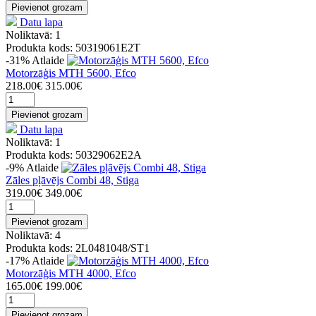
Pievienot grozam
Datu lapa
Noliktavā: 1
Produkta kods: 50319061E2T
-31%
Atlaide
Motorzāģis MTH 5600, Efco
218.00€
315.00€
Pievienot grozam
Datu lapa
Noliktavā: 1
Produkta kods: 50329062E2A
-9%
Atlaide
Zāles pļāvējs Combi 48, Stiga
319.00€
349.00€
Pievienot grozam
Noliktavā: 4
Produkta kods: 2L0481048/ST1
-17%
Atlaide
Motorzāģis MTH 4000, Efco
165.00€
199.00€
Pievienot grozam