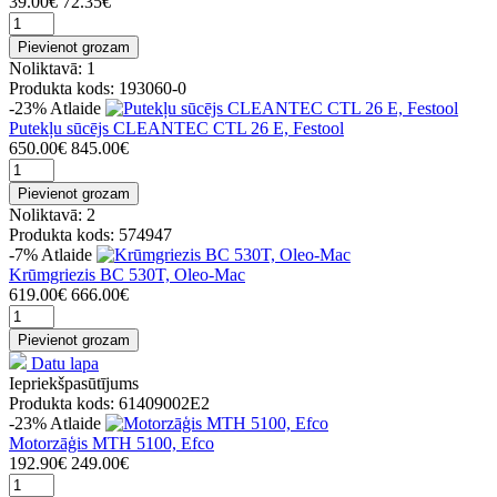
39.00€
72.35€
Pievienot grozam
Noliktavā: 1
Produkta kods: 193060-0
-23%
Atlaide
Putekļu sūcējs CLEANTEC CTL 26 E, Festool
650.00€
845.00€
Pievienot grozam
Noliktavā: 2
Produkta kods: 574947
-7%
Atlaide
Krūmgriezis BC 530T, Oleo-Mac
619.00€
666.00€
Pievienot grozam
Datu lapa
Iepriekšpasūtījums
Produkta kods: 61409002E2
-23%
Atlaide
Motorzāģis MTH 5100, Efco
192.90€
249.00€