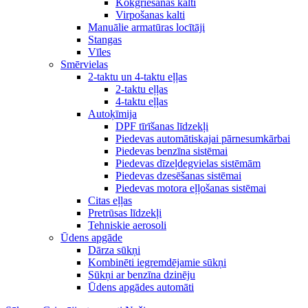
Kokgriešanas kalti
Virpošanas kalti
Manuālie armatūras locītāji
Stangas
Vīles
Smērvielas
2-taktu un 4-taktu eļļas
2-taktu eļļas
4-taktu eļļas
Autoķīmija
DPF tīrīšanas līdzekļi
Piedevas automātiskajai pārnesumkārbai
Piedevas benzīna sistēmai
Piedevas dīzeļdegvielas sistēmām
Piedevas dzesēšanas sistēmai
Piedevas motora eļļošanas sistēmai
Citas eļļas
Pretrūsas līdzekļi
Tehniskie aerosoli
Ūdens apgāde
Dārza sūkņi
Kombinēti iegremdējamie sūkņi
Sūkņi ar benzīna dzinēju
Ūdens apgādes automāti