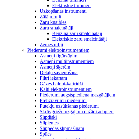
Elektriskie trimmeri
Uzkopšanas instrumenti
Zālāju ruļļi
Zaru knaibles
Zaru smalcinātāji
Benzīna zaru smalcinātāji
Elektriskie zaru smalcinātāji
Zemes urbji
Piederumi elektroinstrumentiem
Asmeņi figūrzāģim
Asmeņi multiinstrumentiem
Asmeņi šķerēm
Detaļu savienošana
Filtri iekārtām
Gāzes baloni-kartridži
Kalti elektroinstrumentiem
Piederumi augstspiediena mazgātājiem
Pretizrāvumu piederumi
Putekļu uzsūkšanas piederumi
Skrūvgriežu uzgaļi un dažādi adapteri
Slīpdiski
Slīplentes
Slīppēdas slīpmašīnām
Spīles