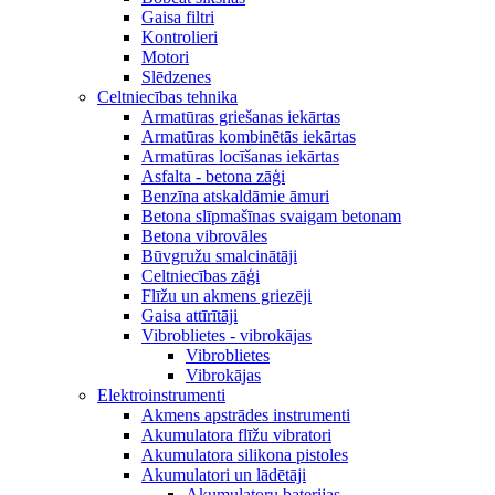
Gaisa filtri
Kontrolieri
Motori
Slēdzenes
Celtniecības tehnika
Armatūras griešanas iekārtas
Armatūras kombinētās iekārtas
Armatūras locīšanas iekārtas
Asfalta - betona zāģi
Benzīna atskaldāmie āmuri
Betona slīpmašīnas svaigam betonam
Betona vibrovāles
Būvgružu smalcinātāji
Celtniecības zāģi
Flīžu un akmens griezēji
Gaisa attīrītāji
Vibroblietes - vibrokājas
Vibroblietes
Vibrokājas
Elektroinstrumenti
Akmens apstrādes instrumenti
Akumulatora flīžu vibratori
Akumulatora silikona pistoles
Akumulatori un lādētāji
Akumulatoru baterijas