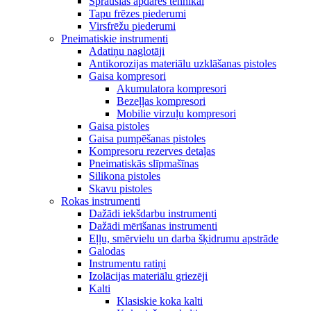
Sprauslas apdares tehnikai
Tapu frēzes piederumi
Virsfrēžu piederumi
Pneimatiskie instrumenti
Adatiņu naglotāji
Antikorozijas materiālu uzklāšanas pistoles
Gaisa kompresori
Akumulatora kompresori
Bezeļļas kompresori
Mobilie virzuļu kompresori
Gaisa pistoles
Gaisa pumpēšanas pistoles
Kompresoru rezerves detaļas
Pneimatiskās slīpmašīnas
Silikona pistoles
Skavu pistoles
Rokas instrumenti
Dažādi iekšdarbu instrumenti
Dažādi mērīšanas instrumenti
Eļļu, smērvielu un darba šķidrumu apstrāde
Galodas
Instrumentu ratiņi
Izolācijas materiālu griezēji
Kalti
Klasiskie koka kalti