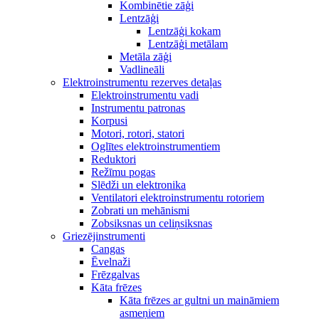
Kombinētie zāģi
Lentzāģi
Lentzāģi kokam
Lentzāģi metālam
Metāla zāģi
Vadlineāli
Elektroinstrumentu rezerves detaļas
Elektroinstrumentu vadi
Instrumentu patronas
Korpusi
Motori, rotori, statori
Oglītes elektroinstrumentiem
Reduktori
Režīmu pogas
Slēdži un elektronika
Ventilatori elektroinstrumentu rotoriem
Zobrati un mehānismi
Zobsiksnas un celiņsiksnas
Griezējinstrumenti
Cangas
Ēvelnaži
Frēzgalvas
Kāta frēzes
Kāta frēzes ar gultni un maināmiem
asmeņiem