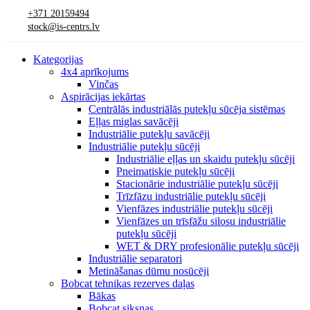
+371 20159494
stock@is-centrs.lv
Kategorijas
4x4 aprīkojums
Vinčas
Aspirācijas iekārtas
Centrālās industriālās putekļu sūcēja sistēmas
Eļļas miglas savācēji
Industriālie putekļu savācēji
Industriālie putekļu sūcēji
Industriālie eļļas un skaidu putekļu sūcēji
Pneimatiskie putekļu sūcēji
Stacionārie industriālie putekļu sūcēji
Trīzfāzu industriālie putekļu sūcēji
Vienfāzes industriālie putekļu sūcēji
Vienfāzes un trīsfāžu silosu industriālie
putekļu sūcēji
WET & DRY profesionālie putekļu sūcēji
Industriālie separatori
Metināšanas dūmu nosūcēji
Bobcat tehnikas rezerves daļas
Bākas
Bobcat siksnas