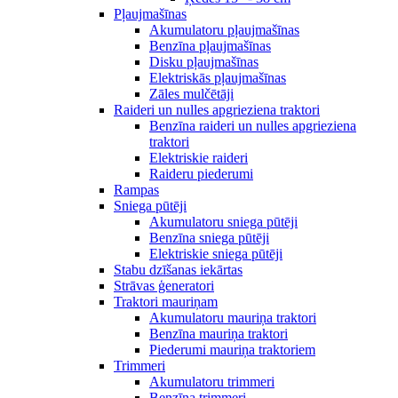
Pļaujmašīnas
Akumulatoru pļaujmašīnas
Benzīna pļaujmašīnas
Disku pļaujmašīnas
Elektriskās pļaujmašīnas
Zāles mulčētāji
Raideri un nulles apgrieziena traktori
Benzīna raideri un nulles apgrieziena
traktori
Elektriskie raideri
Raideru piederumi
Rampas
Sniega pūtēji
Akumulatoru sniega pūtēji
Benzīna sniega pūtēji
Elektriskie sniega pūtēji
Stabu dzīšanas iekārtas
Strāvas ģeneratori
Traktori mauriņam
Akumulatoru mauriņa traktori
Benzīna mauriņa traktori
Piederumi mauriņa traktoriem
Trimmeri
Akumulatoru trimmeri
Benzīna trimmeri