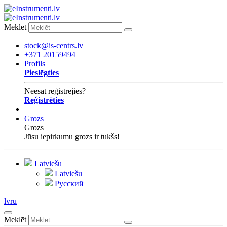
Meklēt
stock@is-centrs.lv
+371 20159494
Profils
Pieslēgties
Neesat reģistrējies?
Reģistrēties
Grozs
Grozs
Jūsu iepirkumu grozs ir tukšs!
Latviešu
Latviešu
Русский
lv
ru
Meklēt