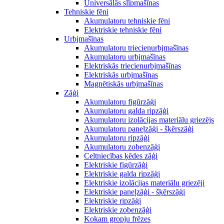
Universālās slīpmašīnas
Tehniskie fēni
Akumulatoru tehniskie fēni
Elektriskie tehniskie fēni
Urbjmašīnas
Akumulatoru triecienurbjmašīnas
Akumulatoru urbjmašīnas
Elektriskās triecienurbjmašīnas
Elektriskās urbjmašīnas
Magnētiskās urbjmašīnas
Zāģi
Akumulatoru figūrzāģi
Akumulatoru galda ripzāģi
Akumulatoru izolācijas materiālu griezējs
Akumulatoru paneļzāģi - šķērszāģi
Akumulatoru ripzāģi
Akumulatoru zobenzāģi
Celtniecības ķēdes zāģi
Elektriskie figūrzāģi
Elektriskie galda ripzāģi
Elektriskie izolācijas materiālu griezēji
Elektriskie paneļzāģi - šķērszāģi
Elektriskie ripzāģi
Elektriskie zobenzāģi
Kokam gropju frēzes