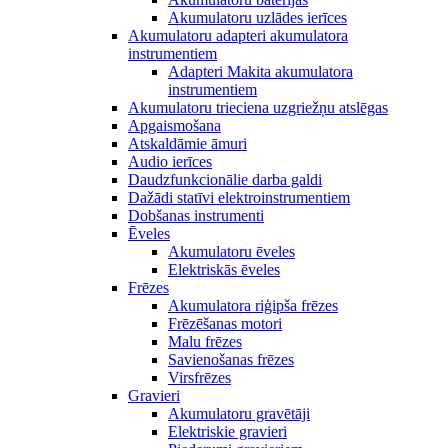
Akumulatoru uzlādes ierīces
Akumulatoru adapteri akumulatora
instrumentiem
Adapteri Makita akumulatora
instrumentiem
Akumulatoru trieciena uzgriežņu atslēgas
Apgaismošana
Atskaldāmie āmuri
Audio ierīces
Daudzfunkcionālie darba galdi
Dažādi statīvi elektroinstrumentiem
Dobšanas instrumenti
Ēveles
Akumulatoru ēveles
Elektriskās ēveles
Frēzes
Akumulatora riģipša frēzes
Frēzēšanas motori
Malu frēzes
Savienošanas frēzes
Virsfrēzes
Gravieri
Akumulatoru gravētāji
Elektriskie gravieri