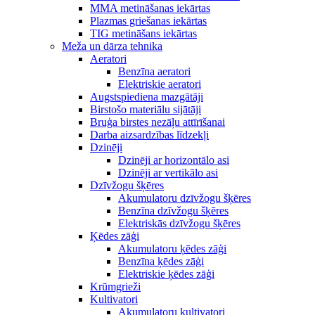
MMA metināšanas iekārtas
Plazmas griešanas iekārtas
TIG metināšans iekārtas
Meža un dārza tehnika
Aeratori
Benzīna aeratori
Elektriskie aeratori
Augstspiediena mazgātāji
Birstošo materiālu sijātāji
Bruģa birstes nezāļu attīrīšanai
Darba aizsardzības līdzekļi
Dzinēji
Dzinēji ar horizontālo asi
Dzinēji ar vertikālo asi
Dzīvžogu šķēres
Akumulatoru dzīvžogu šķēres
Benzīna dzīvžogu šķēres
Elektriskās dzīvžogu šķēres
Ķēdes zāģi
Akumulatoru ķēdes zāģi
Benzīna ķēdes zāģi
Elektriskie ķēdes zāģi
Krūmgrieži
Kultivatori
Akumulatoru kultivatori