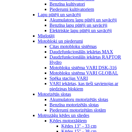
Benzīna kultivatori
Piederumi kultivatoriem
Lapu pūtēji un savācēji
Akumulatoru lapu pūtēji un savācēji
Benzīna lapu pūtēji un savācēji
Elektriskie lapu pūtēji un savācēji
Miglotāji
Motobloki un piederumi
Citas motobloku sistēmas
Daudzfunkcionālās iekārtas MAX
Daudzfunkcionālās iekārtas RAPTOR
Hydro
Motobloku sistēma VARI DSK-316
Motobloku sistēma VARI GLOBAL
Spēka stacijas VARI
VARI iekārtas, kas tieši savienojas ar
piedziņas blokiem
Motorizētās slotas
Akumulatoru motorizētās slotas
Benzīna motorizētās slotas
Piederumi motorizētām slotām
Motrozāģu ķēdes un sliedes
Ķēdes motorzāģiem
Ķēdes 13" - 33 cm
Ķēdes 15" - 38 cm