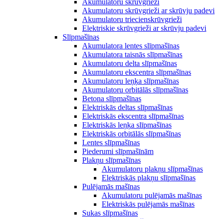
Akumulatoru skrūvgrieži
Akumulatoru skrūvgrieži ar skrūvju padevi
Akumulatoru triecienskrūvgrieži
Elektriskie skrūvgrieži ar skrūvju padevi
Slīpmašīnas
Akumulatora lentes slīpmašīnas
Akumulatora taisnās slīpmašīnas
Akumulatoru delta slīpmašīnas
Akumulatoru ekscentra slīpmašīnas
Akumulatoru leņķa slīpmašīnas
Akumulatoru orbitālās slīpmašīnas
Betona slīpmašīnas
Elektriskās deltas slīpmašīnas
Elektriskās ekscentra slīpmašīnas
Elektriskās leņķa slīpmašīnas
Elektriskās orbitālās slīpmašīnas
Lentes slīpmašīnas
Piederumi slīpmašīnām
Plakņu slīpmašīnas
Akumulatoru plakņu slīpmašīnas
Elektriskās plakņu slīpmašīnas
Pulējamās mašīnas
Akumulatoru pulējamās mašīnas
Elektriskās pulējamās mašīnas
Sukas slīpmašīnas