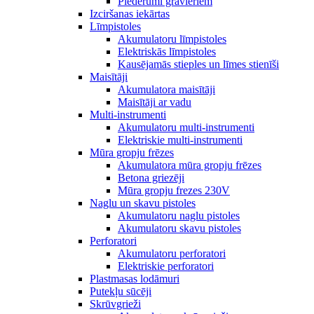
Piederumi gravieriem
Izciršanas iekārtas
Līmpistoles
Akumulatoru līmpistoles
Elektriskās līmpistoles
Kausējamās stieples un līmes stienīši
Maisītāji
Akumulatora maisītāji
Maisītāji ar vadu
Multi-instrumenti
Akumulatoru multi-instrumenti
Elektriskie multi-instrumenti
Mūra gropju frēzes
Akumulatora mūra gropju frēzes
Betona griezēji
Mūra gropju frezes 230V
Naglu un skavu pistoles
Akumulatoru naglu pistoles
Akumulatoru skavu pistoles
Perforatori
Akumulatoru perforatori
Elektriskie perforatori
Plastmasas lodāmuri
Putekļu sūcēji
Skrūvgrieži