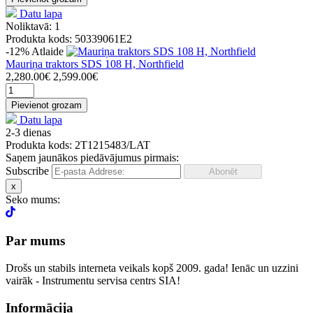
Datu lapa
Noliktavā: 1
Produkta kods: 50339061E2
-12%
Atlaide
Mauriņa traktors SDS 108 H, Northfield
2,280.00€
2,599.00€
Pievienot grozam
Datu lapa
2-3 dienas
Produkta kods: 2T1215483/LAT
Saņem jaunākos piedāvājumus pirmais:
Subscribe
x
Seko mums:
Par mums
Drošs un stabils interneta veikals kopš 2009. gada! Ienāc un uzzini
vairāk - Instrumentu servisa centrs SIA!
Informācija