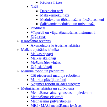
Rādiusa frēzes
Naži
Dārznieku naži
Makšķernieku naži
Mednieku un tūristu naži ar fiksētu asmeni
Saliekamie mednieku un tūristu naži
Profilnaži
Vītņurbji un vītņu atjaunošanas instrumenti
Zāģa ripas
Krāsošanas iekārtas
Akumulatora krāsošanas iekārtas
Malkas apstrādes tehnika
Malkas ripzāģi
Malkas skaldītāji
Mežizstrādes vinčas
Zāģi skaldītāji
Mauriņa roboti un piederumi
Citi piederumi mauriņa robotiem
Mauriņa pļāvēji - roboti
Nojumes robotu uzlādes stacijām
Metināšanas iekārtas un aprīkojums
Metināšanas aizsargmaskas un piederumi
Metināšanas elektrodi
Metināšanas pulverstieples
MIG / MAG metināšanas iekārtas