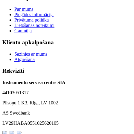
Par mums
Piegādes informācija
Privātuma politika
Lietošanas noteikumi
Garantija
Klientu apkalpošana
Sazinies ar mums
Atgriešana
Rekvizīti
Instrumentu servisa centrs SIA
44103051317
Pilsoņu 1 K3, Rīga, LV 1002
AS Swedbank
LV29HABA0551025620105