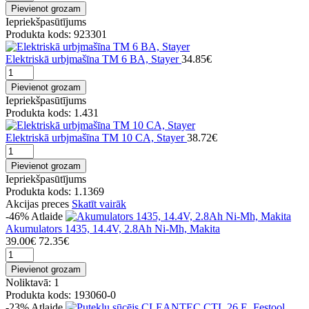
Pievienot grozam
Iepriekšpasūtījums
Produkta kods: 923301
Elektriskā urbjmašīna TM 6 BA, Stayer
34.85€
Pievienot grozam
Iepriekšpasūtījums
Produkta kods: 1.431
Elektriskā urbjmašīna TM 10 CA, Stayer
38.72€
Pievienot grozam
Iepriekšpasūtījums
Produkta kods: 1.1369
Akcijas preces
Skatīt vairāk
-46%
Atlaide
Akumulators 1435, 14.4V, 2.8Ah Ni-Mh, Makita
39.00€
72.35€
Pievienot grozam
Noliktavā: 1
Produkta kods: 193060-0
-23%
Atlaide