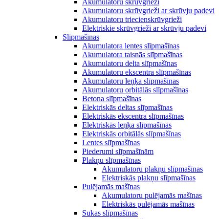
Akumulatoru skrūvgrieži
Akumulatoru skrūvgrieži ar skrūvju padevi
Akumulatoru triecienskrūvgrieži
Elektriskie skrūvgrieži ar skrūvju padevi
Slīpmašīnas
Akumulatora lentes slīpmašīnas
Akumulatora taisnās slīpmašīnas
Akumulatoru delta slīpmašīnas
Akumulatoru ekscentra slīpmašīnas
Akumulatoru leņķa slīpmašīnas
Akumulatoru orbitālās slīpmašīnas
Betona slīpmašīnas
Elektriskās deltas slīpmašīnas
Elektriskās ekscentra slīpmašīnas
Elektriskās leņķa slīpmašīnas
Elektriskās orbitālās slīpmašīnas
Lentes slīpmašīnas
Piederumi slīpmašīnām
Plakņu slīpmašīnas
Akumulatoru plakņu slīpmašīnas
Elektriskās plakņu slīpmašīnas
Pulējamās mašīnas
Akumulatoru pulējamās mašīnas
Elektriskās pulējamās mašīnas
Sukas slīpmašīnas