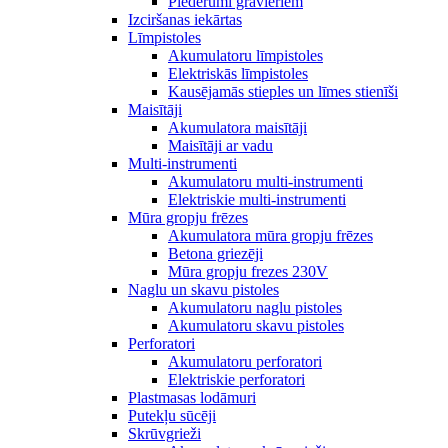
Piederumi gravieriem
Izciršanas iekārtas
Līmpistoles
Akumulatoru līmpistoles
Elektriskās līmpistoles
Kausējamās stieples un līmes stienīši
Maisītāji
Akumulatora maisītāji
Maisītāji ar vadu
Multi-instrumenti
Akumulatoru multi-instrumenti
Elektriskie multi-instrumenti
Mūra gropju frēzes
Akumulatora mūra gropju frēzes
Betona griezēji
Mūra gropju frezes 230V
Naglu un skavu pistoles
Akumulatoru naglu pistoles
Akumulatoru skavu pistoles
Perforatori
Akumulatoru perforatori
Elektriskie perforatori
Plastmasas lodāmuri
Putekļu sūcēji
Skrūvgrieži