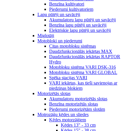
Benzīna kultivatori
Piederumi kultivatoriem
Lapu pūtēji un savācēji
Akumulatoru lapu pūtēji un savācēji
Benzīna lapu pūtēji un savācēji
Elektriskie lapu pūtēji un savācēji
Miglotāji
Motobloki un piederumi
Citas motobloku sistēmas
Daudzfunkcionālās iekārtas MAX
Daudzfunkcionālās iekārtas RAPTOR
Hydro
Motobloku sistēma VARI DSK-316
Motobloku sistēma VARI GLOBAL
Spēka stacijas VARI
VARI iekārtas, kas tieši savienojas ar
piedziņas blokiem
Motorizētās slotas
Akumulatoru motorizētās slotas
Benzīna motorizētās slotas
Piederumi motorizētām slotām
Motrozāģu ķēdes un sliedes
Ķēdes motorzāģiem
Ķēdes 13" - 33 cm
Ķēdes 15" - 38 cm