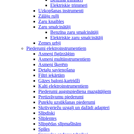
Elektriskie trimmeri
Uzkopšanas instrumenti
Zālāju ruļļi
Zaru knaibles
Zaru smalcinātāji
Benzīna zaru smalcinātāji
Elektriskie zaru smalcinātāji
Zemes urbji
Piederumi elektroinstrumentiem
Asmeņi figūrzāģim
Asmeņi multiinstrumentiem
Asmeņi šķerēm
Detaļu savienošana
Filtri iekārtām
Gāzes baloni-kartridži
Kalti elektroinstrumentiem
Piederumi augstspiediena mazgātājiem
Pretizrāvumu piederumi
Putekļu uzsūkšanas piederumi
Skrūvgriežu uzgaļi un dažādi adapteri
Slīpdiski
Slīplentes
Slīppēdas slīpmašīnām
Spīles