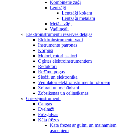
Kombinētie zāģi
Lentzāģi
Lentzāģi kokam
Lentzāģi metālam
Metāla zāģi
Vadlineāli
Elektroinstrumentu rezerves detaļas
Elektroinstrumentu vadi
Instrumentu patronas
Korpusi
Motori, rotori, statori
Oglītes elektroinstrumentiem
Reduktori
Režīmu pogas
Slēdži un elektronika
Ventilatori elektroinstrumentu rotoriem
Zobrati un mehānismi
Zobsiksnas un celiņsiksnas
Griezējinstrumenti
Cangas
Ēvelnaži
Frēzgalvas
Kāta frēzes
Kāta frēzes ar gultni un maināmiem
asmeņiem