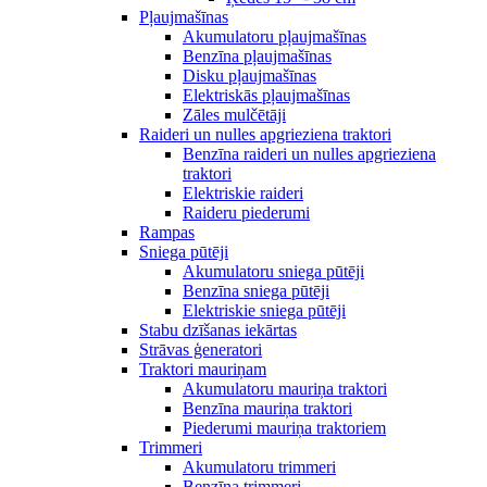
Pļaujmašīnas
Akumulatoru pļaujmašīnas
Benzīna pļaujmašīnas
Disku pļaujmašīnas
Elektriskās pļaujmašīnas
Zāles mulčētāji
Raideri un nulles apgrieziena traktori
Benzīna raideri un nulles apgrieziena
traktori
Elektriskie raideri
Raideru piederumi
Rampas
Sniega pūtēji
Akumulatoru sniega pūtēji
Benzīna sniega pūtēji
Elektriskie sniega pūtēji
Stabu dzīšanas iekārtas
Strāvas ģeneratori
Traktori mauriņam
Akumulatoru mauriņa traktori
Benzīna mauriņa traktori
Piederumi mauriņa traktoriem
Trimmeri
Akumulatoru trimmeri
Benzīna trimmeri