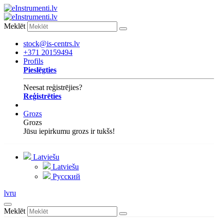
Meklēt
stock@is-centrs.lv
+371 20159494
Profils
Pieslēgties
Neesat reģistrējies?
Reģistrēties
Grozs
Grozs
Jūsu iepirkumu grozs ir tukšs!
Latviešu
Latviešu
Русский
lv
ru
Meklēt