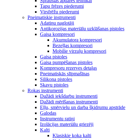
Sprauslas apdares tehnikai
Tapu frēzes piederumi
Virsfrēžu piederumi
Pneimatiskie instrumenti
Adatiņu naglotāji
Antikorozijas materiālu uzklāšanas pistoles
Gaisa kompresori
Akumulatora kompresori
Bezeļļas kompresori
Mobilie virzuļu kompresori
Gaisa pistoles
Gaisa pumpēšanas pistoles
Kompresoru rezerves detaļas
Pneimatiskās slīpmašīnas
Silikona pistoles
Skavu pistoles
Rokas instrumenti
Dažādi iekšdarbu instrumenti
Dažādi mērīšanas instrumenti
Eļļu, smērvielu un darba šķidrumu apstrāde
Galodas
Instrumentu ratiņi
Izolācijas materiālu griezēji
Kalti
Klasiskie koka kalti