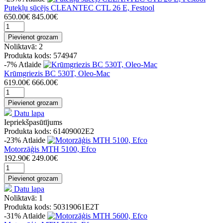
Putekļu sūcējs CLEANTEC CTL 26 E, Festool
650.00€
845.00€
Pievienot grozam
Noliktavā: 2
Produkta kods: 574947
-7%
Atlaide
Krūmgriezis BC 530T, Oleo-Mac
619.00€
666.00€
Pievienot grozam
Datu lapa
Iepriekšpasūtījums
Produkta kods: 61409002E2
-23%
Atlaide
Motorzāģis MTH 5100, Efco
192.90€
249.00€
Pievienot grozam
Datu lapa
Noliktavā: 1
Produkta kods: 50319061E2T
-31%
Atlaide