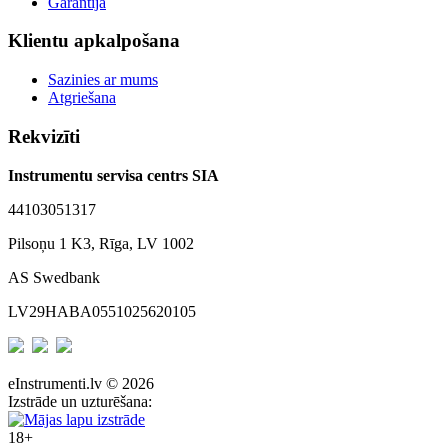
Garantija
Klientu apkalpošana
Sazinies ar mums
Atgriešana
Rekvizīti
Instrumentu servisa centrs SIA
44103051317
Pilsoņu 1 K3, Rīga, LV 1002
AS Swedbank
LV29HABA0551025620105
eInstrumenti.lv © 2026
Izstrāde un uzturēšana:
18+