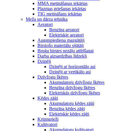
MMA metināšanas iekārtas
Plazmas griešanas iekārtas
TIG metināšans iekārtas
Meža un dārza tehnika
Aeratori
Benzīna aeratori
Elektriskie aeratori
Augstspiediena mazgātāji
Birstošo materiālu sijātāji
Bruģa birstes nezāļu attīrīšanai
Darba aizsardzības līdzekļi
Dzinēji
Dzinēji ar horizontālo asi
Dzinēji ar vertikālo asi
Dzīvžogu šķēres
Akumulatoru dzīvžogu šķēres
Benzīna dzīvžogu šķēres
Elektriskās dzīvžogu šķēres
Ķēdes zāģi
Akumulatoru ķēdes zāģi
Benzīna ķēdes zāģi
Elektriskie ķēdes zāģi
Krūmgrieži
Kultivatori
Akumulatoru kultivatori