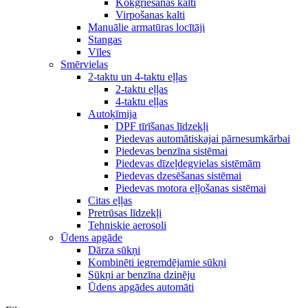
Kokgriešanas kalti
Virpošanas kalti
Manuālie armatūras locītāji
Stangas
Vīles
Smērvielas
2-taktu un 4-taktu eļļas
2-taktu eļļas
4-taktu eļļas
Autoķīmija
DPF tīrīšanas līdzekļi
Piedevas automātiskajai pārnesumkārbai
Piedevas benzīna sistēmai
Piedevas dīzeļdegvielas sistēmām
Piedevas dzesēšanas sistēmai
Piedevas motora eļļošanas sistēmai
Citas eļļas
Pretrūsas līdzekļi
Tehniskie aerosoli
Ūdens apgāde
Dārza sūkņi
Kombinēti iegremdējamie sūkņi
Sūkņi ar benzīna dzinēju
Ūdens apgādes automāti