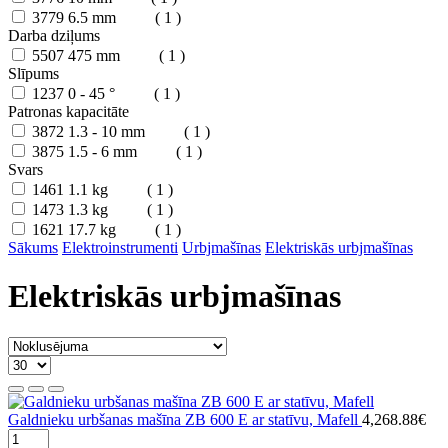
3779
6.5 mm
( 1 )
Darba dziļums
5507
475 mm
( 1 )
Slīpums
1237
0 - 45 °
( 1 )
Patronas kapacitāte
3872
1.3 - 10 mm
( 1 )
3875
1.5 - 6 mm
( 1 )
Svars
1461
1.1 kg
( 1 )
1473
1.3 kg
( 1 )
1621
17.7 kg
( 1 )
Sākums
Elektroinstrumenti
Urbjmašīnas
Elektriskās urbjmašīnas
Elektriskās urbjmašīnas
Galdnieku urbšanas mašīna ZB 600 E ar statīvu, Mafell
4,268.88€