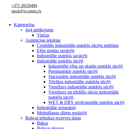
+371 20159494
stock@is-centrs.lv
Kategorijas
4x4 aprīkojums
Vinčas
Aspirācijas iekārtas
Centrālās industriālās putekļu sūcēja sistēmas
Eļļas miglas savācēji
Industriālie putekļu savācēji
Industriālie putekļu sūcēji
Industriālie eļļas un skaidu putekļu sūcēji
Pneimatiskie putekļu sūcēji
Stacionārie industriālie putekļu sūcēji
Trīzfāzu industriālie putekļu sūcēji
Vienfāzes industriālie putekļu sūcēji
Vienfāzes un trīsfāžu silosu industriālie
putekļu sūcēji
WET & DRY profesionālie putekļu sūcēji
Industriālie separatori
Metināšanas dūmu nosūcēji
Bobcat tehnikas rezerves daļas
Bākas
Bobcat siksnas