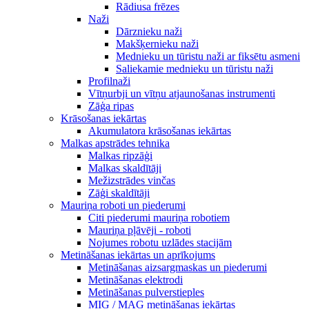
Rādiusa frēzes
Naži
Dārznieku naži
Makšķernieku naži
Mednieku un tūristu naži ar fiksētu asmeni
Saliekamie mednieku un tūristu naži
Profilnaži
Vītņurbji un vītņu atjaunošanas instrumenti
Zāģa ripas
Krāsošanas iekārtas
Akumulatora krāsošanas iekārtas
Malkas apstrādes tehnika
Malkas ripzāģi
Malkas skaldītāji
Mežizstrādes vinčas
Zāģi skaldītāji
Mauriņa roboti un piederumi
Citi piederumi mauriņa robotiem
Mauriņa pļāvēji - roboti
Nojumes robotu uzlādes stacijām
Metināšanas iekārtas un aprīkojums
Metināšanas aizsargmaskas un piederumi
Metināšanas elektrodi
Metināšanas pulverstieples
MIG / MAG metināšanas iekārtas