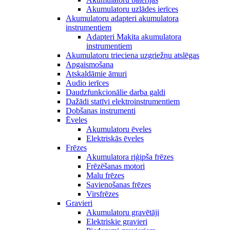
Akumulatoru uzlādes ierīces
Akumulatoru adapteri akumulatora
instrumentiem
Adapteri Makita akumulatora
instrumentiem
Akumulatoru trieciena uzgriežņu atslēgas
Apgaismošana
Atskaldāmie āmuri
Audio ierīces
Daudzfunkcionālie darba galdi
Dažādi statīvi elektroinstrumentiem
Dobšanas instrumenti
Ēveles
Akumulatoru ēveles
Elektriskās ēveles
Frēzes
Akumulatora riģipša frēzes
Frēzēšanas motori
Malu frēzes
Savienošanas frēzes
Virsfrēzes
Gravieri
Akumulatoru gravētāji
Elektriskie gravieri