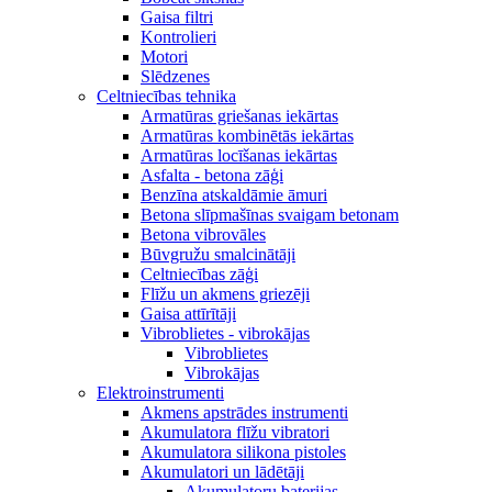
Gaisa filtri
Kontrolieri
Motori
Slēdzenes
Celtniecības tehnika
Armatūras griešanas iekārtas
Armatūras kombinētās iekārtas
Armatūras locīšanas iekārtas
Asfalta - betona zāģi
Benzīna atskaldāmie āmuri
Betona slīpmašīnas svaigam betonam
Betona vibrovāles
Būvgružu smalcinātāji
Celtniecības zāģi
Flīžu un akmens griezēji
Gaisa attīrītāji
Vibroblietes - vibrokājas
Vibroblietes
Vibrokājas
Elektroinstrumenti
Akmens apstrādes instrumenti
Akumulatora flīžu vibratori
Akumulatora silikona pistoles
Akumulatori un lādētāji
Akumulatoru baterijas