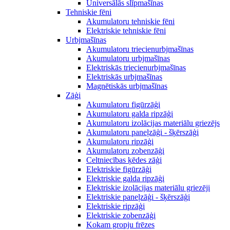
Universālās slīpmašīnas
Tehniskie fēni
Akumulatoru tehniskie fēni
Elektriskie tehniskie fēni
Urbjmašīnas
Akumulatoru triecienurbjmašīnas
Akumulatoru urbjmašīnas
Elektriskās triecienurbjmašīnas
Elektriskās urbjmašīnas
Magnētiskās urbjmašīnas
Zāģi
Akumulatoru figūrzāģi
Akumulatoru galda ripzāģi
Akumulatoru izolācijas materiālu griezējs
Akumulatoru paneļzāģi - šķērszāģi
Akumulatoru ripzāģi
Akumulatoru zobenzāģi
Celtniecības ķēdes zāģi
Elektriskie figūrzāģi
Elektriskie galda ripzāģi
Elektriskie izolācijas materiālu griezēji
Elektriskie paneļzāģi - šķērszāģi
Elektriskie ripzāģi
Elektriskie zobenzāģi
Kokam gropju frēzes