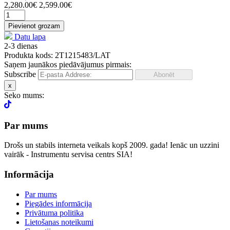
2,280.00€
2,599.00€
Pievienot grozam
Datu lapa
2-3 dienas
Produkta kods: 2T1215483/LAT
Saņem jaunākos piedāvājumus pirmais:
Subscribe
x
Seko mums:
Par mums
Drošs un stabils interneta veikals kopš 2009. gada! Ienāc un uzzini
vairāk - Instrumentu servisa centrs SIA!
Informācija
Par mums
Piegādes informācija
Privātuma politika
Lietošanas noteikumi