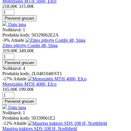
Motorzāģis MTH 5600, Efco
218.00€
315.00€
Pievienot grozam
Datu lapa
Noliktavā: 1
Produkta kods: 50329062E2A
-9%
Atlaide
Zāles pļāvējs Combi 48, Stiga
319.00€
349.00€
Pievienot grozam
Noliktavā: 4
Produkta kods: 2L0481048/ST1
-17%
Atlaide
Motorzāģis MTH 4000, Efco
165.00€
199.00€
Pievienot grozam
Datu lapa
Noliktavā: 1
Produkta kods: 50339061E2
-12%
Atlaide
Mauriņa traktors SDS 108 H, Northfield