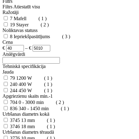
Filtrs
Filtrs
Atiestatīt visu
Ražotāji
7
Mafell
( 1 )
19
Stayer
( 2 )
Noliktavas statuss
8
Iepriekšpasūtījums
( 3 )
Cena
€
–
€
Atslēgvārdi
Tehniskā specifikācija
Jauda
79
1200 W
( 1 )
240
400 W
( 1 )
244
450 W
( 1 )
Apgriezienu skaits min.-1
704
0 - 3000 min
( 2 )
836
340 - 1450 min
( 1 )
Urbšanas diametrs kokā
3745
13 mm
( 1 )
3746
18 mm
( 1 )
Urbšanas diametrs tēraudā
3776
10 mm
( 1 )