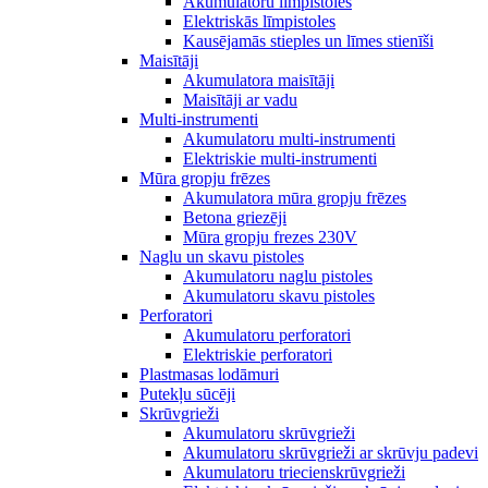
Akumulatoru līmpistoles
Elektriskās līmpistoles
Kausējamās stieples un līmes stienīši
Maisītāji
Akumulatora maisītāji
Maisītāji ar vadu
Multi-instrumenti
Akumulatoru multi-instrumenti
Elektriskie multi-instrumenti
Mūra gropju frēzes
Akumulatora mūra gropju frēzes
Betona griezēji
Mūra gropju frezes 230V
Naglu un skavu pistoles
Akumulatoru naglu pistoles
Akumulatoru skavu pistoles
Perforatori
Akumulatoru perforatori
Elektriskie perforatori
Plastmasas lodāmuri
Putekļu sūcēji
Skrūvgrieži
Akumulatoru skrūvgrieži
Akumulatoru skrūvgrieži ar skrūvju padevi
Akumulatoru triecienskrūvgrieži