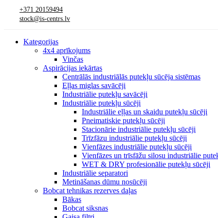
+371 20159494
stock@is-centrs.lv
Kategorijas
4x4 aprīkojums
Vinčas
Aspirācijas iekārtas
Centrālās industriālās putekļu sūcēja sistēmas
Eļļas miglas savācēji
Industriālie putekļu savācēji
Industriālie putekļu sūcēji
Industriālie eļļas un skaidu putekļu sūcēji
Pneimatiskie putekļu sūcēji
Stacionārie industriālie putekļu sūcēji
Trīzfāzu industriālie putekļu sūcēji
Vienfāzes industriālie putekļu sūcēji
Vienfāzes un trīsfāžu silosu industriālie pute
WET & DRY profesionālie putekļu sūcēji
Industriālie separatori
Metināšanas dūmu nosūcēji
Bobcat tehnikas rezerves daļas
Bākas
Bobcat siksnas
Gaisa filtri