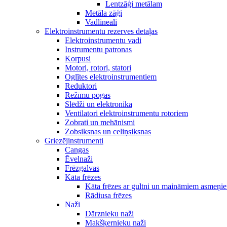
Lentzāģi metālam
Metāla zāģi
Vadlineāli
Elektroinstrumentu rezerves detaļas
Elektroinstrumentu vadi
Instrumentu patronas
Korpusi
Motori, rotori, statori
Oglītes elektroinstrumentiem
Reduktori
Režīmu pogas
Slēdži un elektronika
Ventilatori elektroinstrumentu rotoriem
Zobrati un mehānismi
Zobsiksnas un celiņsiksnas
Griezējinstrumenti
Cangas
Ēvelnaži
Frēzgalvas
Kāta frēzes
Kāta frēzes ar gultni un maināmiem asmeņi
Rādiusa frēzes
Naži
Dārznieku naži
Makšķernieku naži