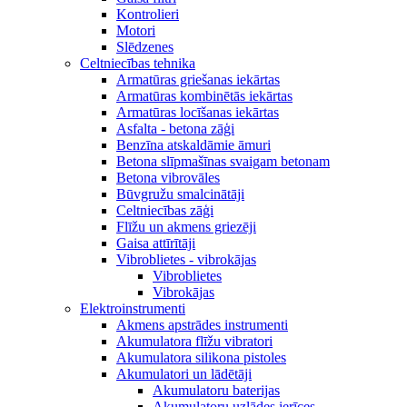
Kontrolieri
Motori
Slēdzenes
Celtniecības tehnika
Armatūras griešanas iekārtas
Armatūras kombinētās iekārtas
Armatūras locīšanas iekārtas
Asfalta - betona zāģi
Benzīna atskaldāmie āmuri
Betona slīpmašīnas svaigam betonam
Betona vibrovāles
Būvgružu smalcinātāji
Celtniecības zāģi
Flīžu un akmens griezēji
Gaisa attīrītāji
Vibroblietes - vibrokājas
Vibroblietes
Vibrokājas
Elektroinstrumenti
Akmens apstrādes instrumenti
Akumulatora flīžu vibratori
Akumulatora silikona pistoles
Akumulatori un lādētāji
Akumulatoru baterijas
Akumulatoru uzlādes ierīces