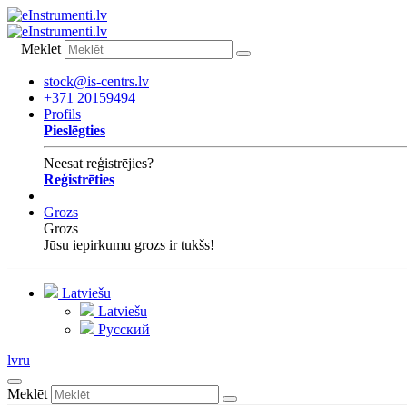
Meklēt
stock@is-centrs.lv
+371 20159494
Profils
Pieslēgties
Neesat reģistrējies?
Reģistrēties
Grozs
Grozs
Jūsu iepirkumu grozs ir tukšs!
Latviešu
Latviešu
Русский
lv
ru
Meklēt