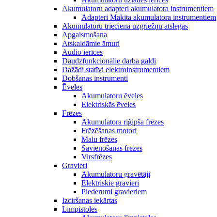
Akumulatoru adapteri akumulatora instrumentiem
Adapteri Makita akumulatora instrumentiem
Akumulatoru trieciena uzgriežņu atslēgas
Apgaismošana
Atskaldāmie āmuri
Audio ierīces
Daudzfunkcionālie darba galdi
Dažādi statīvi elektroinstrumentiem
Dobšanas instrumenti
Ēveles
Akumulatoru ēveles
Elektriskās ēveles
Frēzes
Akumulatora riģipša frēzes
Frēzēšanas motori
Malu frēzes
Savienošanas frēzes
Virsfrēzes
Gravieri
Akumulatoru gravētāji
Elektriskie gravieri
Piederumi gravieriem
Izciršanas iekārtas
Līmpistoles