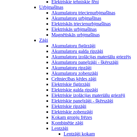
Elektriskie tehniskie fēni
Urbjmašīnas
Akumulatoru triecienurbjmašīnas
Akumulatoru urbjmašīnas
Elektriskās triecienurbjmašīnas
Elektriskās urbjmašīnas
Magnētiskās urbjmašīnas
Zāģi
Akumulatoru figūrzāģi
Akumulatoru galda ripzāģi
Akumulatoru izolācijas materiālu griezējs
Akumulatoru paneļzāģi - šķērszāģi
Akumulatoru ripzāģi
Akumulatoru zobenzāģi
Celtniecības ķēdes zāģi
Elektriskie figūrzāģi
Elektriskie galda ripzāģi
Elektriskie izolācijas materiālu griezēji
Elektriskie paneļzāģi - šķērszāģi
Elektriskie ripzāģi
Elektriskie zobenzāģi
Kokam gropju frēzes
Kombinētie zāģi
Lentzāģi
Lentzāģi kokam