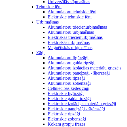
Universālās slīpmašīnas
Tehniskie fēni
Akumulatoru tehniskie fēni
Elektriskie tehniskie fēni
Urbjmašīnas
Akumulatoru triecienurbjmašīnas
Akumulatoru urbjmašīnas
Elektriskās triecienurbjmašīnas
Elektriskās urbjmašīnas
Magnētiskās urbjmašīnas
Zāģi
Akumulatoru figūrzāģi
Akumulatoru galda ripzāģi
Akumulatoru izolācijas materiālu griezējs
Akumulatoru paneļzāģi - šķērszāģi
Akumulatoru ripzāģi
Akumulatoru zobenzāģi
Celtniecības ķēdes zāģi
Elektriskie figūrzāģi
Elektriskie galda ripzāģi
Elektriskie izolācijas materiālu griezēji
Elektriskie paneļzāģi - šķērszāģi
Elektriskie ripzāģi
Elektriskie zobenzāģi
Kokam gropju frēzes