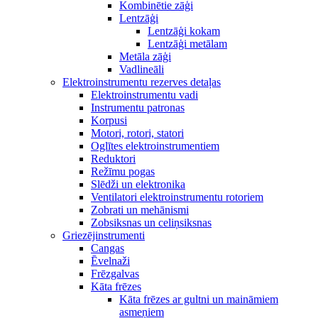
Kombinētie zāģi
Lentzāģi
Lentzāģi kokam
Lentzāģi metālam
Metāla zāģi
Vadlineāli
Elektroinstrumentu rezerves detaļas
Elektroinstrumentu vadi
Instrumentu patronas
Korpusi
Motori, rotori, statori
Oglītes elektroinstrumentiem
Reduktori
Režīmu pogas
Slēdži un elektronika
Ventilatori elektroinstrumentu rotoriem
Zobrati un mehānismi
Zobsiksnas un celiņsiksnas
Griezējinstrumenti
Cangas
Ēvelnaži
Frēzgalvas
Kāta frēzes
Kāta frēzes ar gultni un maināmiem
asmeņiem