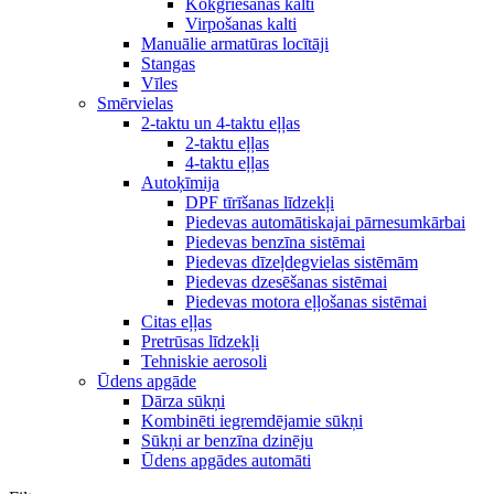
Kokgriešanas kalti
Virpošanas kalti
Manuālie armatūras locītāji
Stangas
Vīles
Smērvielas
2-taktu un 4-taktu eļļas
2-taktu eļļas
4-taktu eļļas
Autoķīmija
DPF tīrīšanas līdzekļi
Piedevas automātiskajai pārnesumkārbai
Piedevas benzīna sistēmai
Piedevas dīzeļdegvielas sistēmām
Piedevas dzesēšanas sistēmai
Piedevas motora eļļošanas sistēmai
Citas eļļas
Pretrūsas līdzekļi
Tehniskie aerosoli
Ūdens apgāde
Dārza sūkņi
Kombinēti iegremdējamie sūkņi
Sūkņi ar benzīna dzinēju
Ūdens apgādes automāti