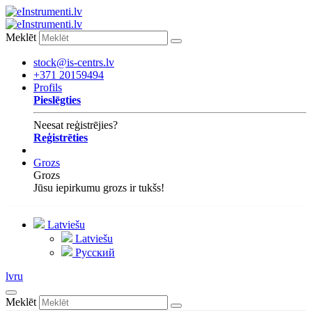
Meklēt
stock@is-centrs.lv
+371 20159494
Profils
Pieslēgties
Neesat reģistrējies?
Reģistrēties
Grozs
Grozs
Jūsu iepirkumu grozs ir tukšs!
Latviešu
Latviešu
Русский
lv
ru
Meklēt