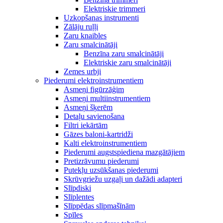
Elektriskie trimmeri
Uzkopšanas instrumenti
Zālāju ruļļi
Zaru knaibles
Zaru smalcinātāji
Benzīna zaru smalcinātāji
Elektriskie zaru smalcinātāji
Zemes urbji
Piederumi elektroinstrumentiem
Asmeņi figūrzāģim
Asmeņi multiinstrumentiem
Asmeņi šķerēm
Detaļu savienošana
Filtri iekārtām
Gāzes baloni-kartridži
Kalti elektroinstrumentiem
Piederumi augstspiediena mazgātājiem
Pretizrāvumu piederumi
Putekļu uzsūkšanas piederumi
Skrūvgriežu uzgaļi un dažādi adapteri
Slīpdiski
Slīplentes
Slīppēdas slīpmašīnām
Spīles