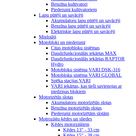
Benzīna kultivatori
Piederumi kultivatoriem
Lapu pūtēji un savācēji
Akumulatoru lapu pūtēji un savācēji
Benzīna lapu pūtēji un savācēji
Elektriskie lapu pūtēji un savācēji
Miglotāji
Motobloki un piederumi
Citas motobloku sistēmas
Daudzfunkcionālās iekārtas MAX
Daudzfunkcionālās iekārtas RAPTOR
Hydro
Motobloku sistēma VARI DSK-316
Motobloku sistēma VARI GLOBAL
Spēka stacijas VARI
VARI iekārtas, kas tieši savienojas ar
piedziņas blokiem
Motorizētās slotas
Akumulatoru motorizētās slotas
Benzīna motorizētās slotas
Piederumi motorizētām slotām
Motrozāģu ķēdes un sliedes
Ķēdes motorzāģiem
Ķēdes 13" - 33 cm
Ķēdes 15" - 38 cm