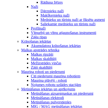
Rādiusa frēzes
Naži
Dārznieku naži
Makšķernieku naži
Mednieku un tūristu naži ar fiksētu asmeni
Saliekamie mednieku un tūristu naži
Profilnaži
Vītņurbji un vītņu atjaunošanas instrumenti
Zāģa ripas
Krāsošanas iekārtas
Akumulatora krāsošanas iekārtas
Malkas apstrādes tehnika
Malkas ripzāģi
Malkas skaldītāji
Mežizstrādes vinčas
Zāģi skaldītāji
Mauriņa roboti un piederumi
Citi piederumi mauriņa robotiem
Mauriņa pļāvēji - roboti
Nojumes robotu uzlādes stacijām
Metināšanas iekārtas un aprīkojums
Metināšanas aizsargmaskas un piederumi
Metināšanas elektrodi
Metināšanas pulverstieples
MIG / MAG metināšanas iekārtas