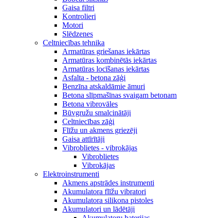
Gaisa filtri
Kontrolieri
Motori
Slēdzenes
Celtniecības tehnika
Armatūras griešanas iekārtas
Armatūras kombinētās iekārtas
Armatūras locīšanas iekārtas
Asfalta - betona zāģi
Benzīna atskaldāmie āmuri
Betona slīpmašīnas svaigam betonam
Betona vibrovāles
Būvgružu smalcinātāji
Celtniecības zāģi
Flīžu un akmens griezēji
Gaisa attīrītāji
Vibroblietes - vibrokājas
Vibroblietes
Vibrokājas
Elektroinstrumenti
Akmens apstrādes instrumenti
Akumulatora flīžu vibratori
Akumulatora silikona pistoles
Akumulatori un lādētāji
Akumulatoru baterijas