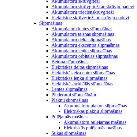
Akumulatoru skrūvgrieži
Akumulatoru skrūvgrieži ar skrūvju padevi
Akumulatoru triecienskrūvgrieži
Elektriskie skrūvgrieži ar skrūvju padevi
Slīpmašīnas
Akumulatora lentes slīpmašīnas
Akumulatora taisnās slīpmašīnas
Akumulatoru delta slīpmašīnas
Akumulatoru ekscentra slīpmašīnas
Akumulatoru leņķa slīpmašīnas
Akumulatoru orbitālās slīpmašīnas
Betona slīpmašīnas
Elektriskās deltas slīpmašīnas
Elektriskās ekscentra slīpmašīnas
Elektriskās leņķa slīpmašīnas
Elektriskās orbitālās slīpmašīnas
Lentes slīpmašīnas
Piederumi slīpmašīnām
Plakņu slīpmašīnas
Akumulatoru plakņu slīpmašīnas
Elektriskās plakņu slīpmašīnas
Pulējamās mašīnas
Akumulatoru pulējamās mašīnas
Elektriskās pulējamās mašīnas
Sukas slīpmašīnas