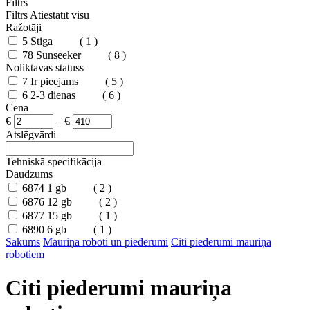
Filtrs
Filtrs
Atiestatīt visu
Ražotāji
5
Stiga
( 1 )
78
Sunseeker
( 8 )
Noliktavas statuss
7
Ir pieejams
( 5 )
6
2-3 dienas
( 6 )
Cena
€
–
€
Atslēgvārdi
Tehniskā specifikācija
Daudzums
6874
1 gb
( 2 )
6876
12 gb
( 2 )
6877
15 gb
( 1 )
6890
6 gb
( 1 )
Sākums
Mauriņa roboti un piederumi
Citi piederumi mauriņa
robotiem
Citi piederumi mauriņa