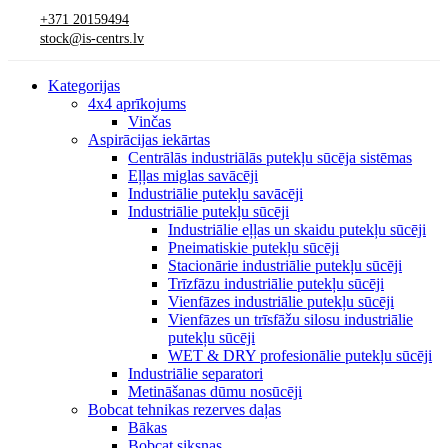
+371 20159494
stock@is-centrs.lv
Kategorijas
4x4 aprīkojums
Vinčas
Aspirācijas iekārtas
Centrālās industriālās putekļu sūcēja sistēmas
Eļļas miglas savācēji
Industriālie putekļu savācēji
Industriālie putekļu sūcēji
Industriālie eļļas un skaidu putekļu sūcēji
Pneimatiskie putekļu sūcēji
Stacionārie industriālie putekļu sūcēji
Trīzfāzu industriālie putekļu sūcēji
Vienfāzes industriālie putekļu sūcēji
Vienfāzes un trīsfāžu silosu industriālie
putekļu sūcēji
WET & DRY profesionālie putekļu sūcēji
Industriālie separatori
Metināšanas dūmu nosūcēji
Bobcat tehnikas rezerves daļas
Bākas
Bobcat siksnas