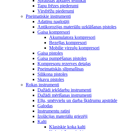
Sprauslas apdares tehnikai
Tapu frēzes piederumi
Virsfrēžu piederumi
Pneimatiskie instrumenti
Adatiņu naglotāji
Antikorozijas materiālu uzklāšanas pistoles
Gaisa kompresori
Akumulatora kompresori
Bezeļļas kompresori
Mobilie virzuļu kompresori
Gaisa pistoles
Gaisa pumpēšanas pistoles
Kompresoru rezerves detaļas
Pneimatiskās slīpmašīnas
Silikona pistoles
Skavu pistoles
Rokas instrumenti
Dažādi iekšdarbu instrumenti
Dažādi mērīšanas instrumenti
Eļļu, smērvielu un darba šķidrumu apstrāde
Galodas
Instrumentu ratiņi
Izolācijas materiālu griezēji
Kalti
Klasiskie koka kalti