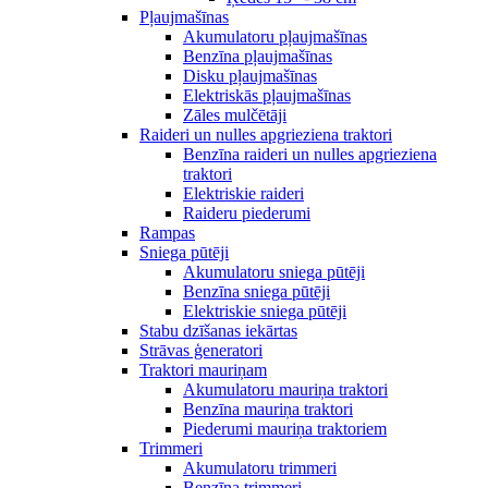
Pļaujmašīnas
Akumulatoru pļaujmašīnas
Benzīna pļaujmašīnas
Disku pļaujmašīnas
Elektriskās pļaujmašīnas
Zāles mulčētāji
Raideri un nulles apgrieziena traktori
Benzīna raideri un nulles apgrieziena
traktori
Elektriskie raideri
Raideru piederumi
Rampas
Sniega pūtēji
Akumulatoru sniega pūtēji
Benzīna sniega pūtēji
Elektriskie sniega pūtēji
Stabu dzīšanas iekārtas
Strāvas ģeneratori
Traktori mauriņam
Akumulatoru mauriņa traktori
Benzīna mauriņa traktori
Piederumi mauriņa traktoriem
Trimmeri
Akumulatoru trimmeri
Benzīna trimmeri