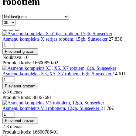
robotiem
Asmeņu komplekts X sērijas robtiem, 15gb, Sunseeker
27.83€
Pievienot grozam
Noliktavā: 10
Produkta kods: 16600850-02
Asmeņu komplekts X3, X5, X7 robtiem, 6gb, Sunseeker
14.61€
Pievienot grozam
2-3 dienas
Produkta kods: 36067691
Asmeņu komplekts V3 robotiem, 12gb, Sunseeker
21.78€
Pievienot grozam
2-3 dienas
Produkta kods: 16600786-01