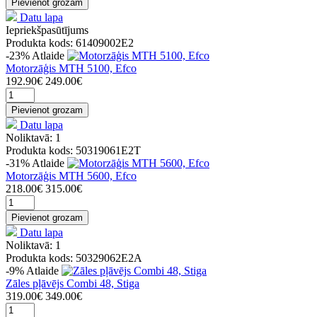
Pievienot grozam
Datu lapa
Iepriekšpasūtījums
Produkta kods: 61409002E2
-23%
Atlaide
Motorzāģis MTH 5100, Efco
192.90€
249.00€
Pievienot grozam
Datu lapa
Noliktavā: 1
Produkta kods: 50319061E2T
-31%
Atlaide
Motorzāģis MTH 5600, Efco
218.00€
315.00€
Pievienot grozam
Datu lapa
Noliktavā: 1
Produkta kods: 50329062E2A
-9%
Atlaide
Zāles pļāvējs Combi 48, Stiga
319.00€
349.00€