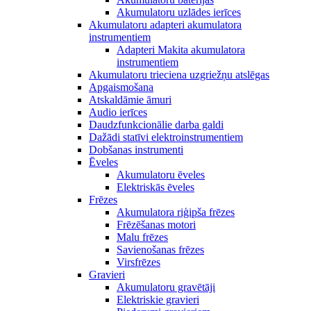
Akumulatoru uzlādes ierīces
Akumulatoru adapteri akumulatora
instrumentiem
Adapteri Makita akumulatora
instrumentiem
Akumulatoru trieciena uzgriežņu atslēgas
Apgaismošana
Atskaldāmie āmuri
Audio ierīces
Daudzfunkcionālie darba galdi
Dažādi statīvi elektroinstrumentiem
Dobšanas instrumenti
Ēveles
Akumulatoru ēveles
Elektriskās ēveles
Frēzes
Akumulatora riģipša frēzes
Frēzēšanas motori
Malu frēzes
Savienošanas frēzes
Virsfrēzes
Gravieri
Akumulatoru gravētāji
Elektriskie gravieri