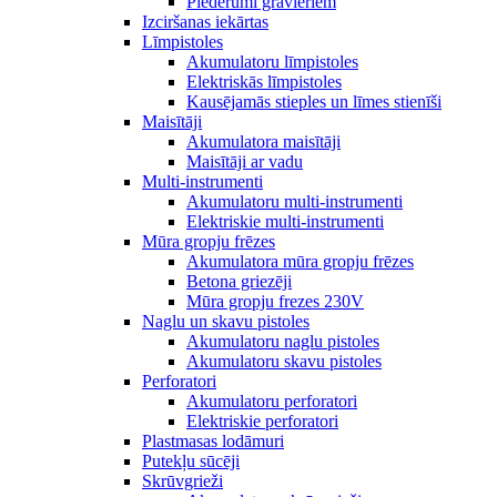
Piederumi gravieriem
Izciršanas iekārtas
Līmpistoles
Akumulatoru līmpistoles
Elektriskās līmpistoles
Kausējamās stieples un līmes stienīši
Maisītāji
Akumulatora maisītāji
Maisītāji ar vadu
Multi-instrumenti
Akumulatoru multi-instrumenti
Elektriskie multi-instrumenti
Mūra gropju frēzes
Akumulatora mūra gropju frēzes
Betona griezēji
Mūra gropju frezes 230V
Naglu un skavu pistoles
Akumulatoru naglu pistoles
Akumulatoru skavu pistoles
Perforatori
Akumulatoru perforatori
Elektriskie perforatori
Plastmasas lodāmuri
Putekļu sūcēji
Skrūvgrieži