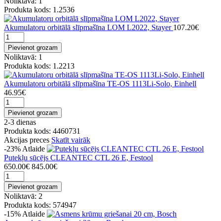
Noliktavā: 1
Produkta kods: 1.2536
Akumulatoru orbitālā slīpmašīna LOM L2022, Stayer
107.20€
Pievienot grozam
Noliktavā: 1
Produkta kods: 1.2213
Akumulatoru orbitālā slīpmašīna TE-OS 1113Li-Solo, Einhell
46.95€
Pievienot grozam
2-3 dienas
Produkta kods: 4460731
Akcijas preces
Skatīt vairāk
-23%
Atlaide
Putekļu sūcējs CLEANTEC CTL 26 E, Festool
650.00€
845.00€
Pievienot grozam
Noliktavā: 2
Produkta kods: 574947
-15%
Atlaide