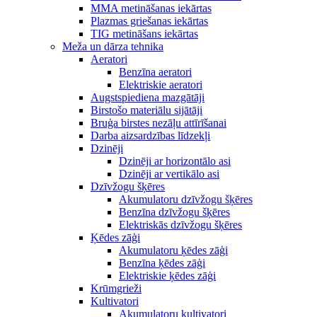
MMA metināšanas iekārtas
Plazmas griešanas iekārtas
TIG metināšans iekārtas
Meža un dārza tehnika
Aeratori
Benzīna aeratori
Elektriskie aeratori
Augstspiediena mazgātāji
Birstošo materiālu sijātāji
Bruģa birstes nezāļu attīrīšanai
Darba aizsardzības līdzekļi
Dzinēji
Dzinēji ar horizontālo asi
Dzinēji ar vertikālo asi
Dzīvžogu šķēres
Akumulatoru dzīvžogu šķēres
Benzīna dzīvžogu šķēres
Elektriskās dzīvžogu šķēres
Ķēdes zāģi
Akumulatoru ķēdes zāģi
Benzīna ķēdes zāģi
Elektriskie ķēdes zāģi
Krūmgrieži
Kultivatori
Akumulatoru kultivatori