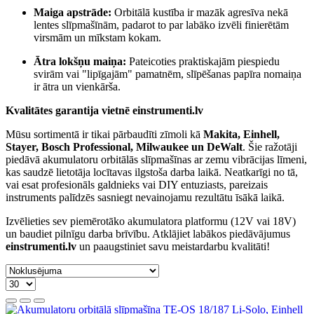
Maiga apstrāde:
Orbitālā kustība ir mazāk agresīva nekā
lentes slīpmašīnām, padarot to par labāko izvēli finierētām
virsmām un mīkstam kokam.
Ātra lokšņu maiņa:
Pateicoties praktiskajām piespiedu
svirām vai "lipīgajām" pamatnēm, slīpēšanas papīra nomaiņa
ir ātra un vienkārša.
Kvalitātes garantija vietnē einstrumenti.lv
Mūsu sortimentā ir tikai pārbaudīti zīmoli kā
Makita, Einhell,
Stayer, Bosch Professional, Milwaukee un DeWalt
. Šie ražotāji
piedāvā akumulatoru orbitālās slīpmašīnas ar zemu vibrācijas līmeni,
kas saudzē lietotāja locītavas ilgstoša darba laikā. Neatkarīgi no tā,
vai esat profesionāls galdnieks vai DIY entuziasts, pareizais
instruments palīdzēs sasniegt nevainojamu rezultātu īsākā laikā.
Izvēlieties sev piemērotāko akumulatora platformu (12V vai 18V)
un baudiet pilnīgu darba brīvību. Atklājiet labākos piedāvājumus
einstrumenti.lv
un paaugstiniet savu meistardarbu kvalitāti!