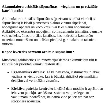
Akumulatoru orbitālās slīpmašīnas – vieglums un precizitāte
katrā kustībā
Akumulatoru orbitālās slīpmašīnas (pazīstamas arī kā vibrācijas
slīpmašīnas) ir ideāli piemērotas plaknu virsmu slīpēšanai,
nobeiguma apdarei un veco krāsu vai laku slāņu noņemšanai.
Atšķirībā no ekscentra modeļiem, šo instrumentu taisnstūra pamatne
veic nelielas, ātras orbitālas kustības, kas nodrošina kontrolētu
materiāla noņemšanu un lielisku piekļuvi gar malām un taisniem
stūriem.
Kāpēc izvēlēties bezvadu orbitālo slīpmašīnu?
Mūsdienu galdniecības un renovācijas darbos akumulatora rīki ir
kļuvuši par prioritāti vairāku faktoru dēļ:
Ergonomisks dizains:
Tā kā nav vada, instruments ir labāk
vadāms ar vienu roku, kas ir būtiski, strādājot pie smalkām
detaļām vai vertikālām virsmām.
Efektīva putekļu kontrole:
Lielākā daļa modeļu ir aprīkoti ar
iebūvētu putekļu savākšanas sistēmu vai pieslēgvietu
vakuumam, nodrošinot, ka darba vide paliek tīra pat bez
stacionāra nosūcēja.