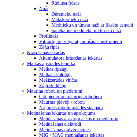
Rādiusa frēzes
Naži
Dārznieku naži
Makšķernieku naži
Mednieku un tūristu naži ar fiksētu asmeni
Saliekamie mednieku un tūristu naži
Profilnaži
Vītņurbji un vītņu atjaunošanas instrumenti
Zāģa ripas
Krāsošanas iekārtas
Akumulatora krāsošanas iekārtas
Malkas apstrādes tehnika
Malkas ripzāģi
Malkas skaldītāji
Mežizstrādes vinčas
Zāģi skaldītāji
Mauriņa roboti un piederumi
Citi piederumi mauriņa robotiem
Mauriņa pļāvēji - roboti
Nojumes robotu uzlādes stacijām
Metināšanas iekārtas un aprīkojums
Metināšanas aizsargmaskas un piederumi
Metināšanas elektrodi
Metināšanas pulverstieples
MIG / MAG metināšanas iekārtas