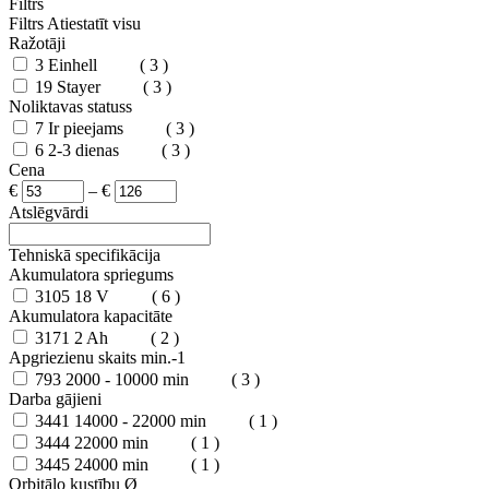
Filtrs
Filtrs
Atiestatīt visu
Ražotāji
3
Einhell
( 3 )
19
Stayer
( 3 )
Noliktavas statuss
7
Ir pieejams
( 3 )
6
2-3 dienas
( 3 )
Cena
€
–
€
Atslēgvārdi
Tehniskā specifikācija
Akumulatora spriegums
3105
18 V
( 6 )
Akumulatora kapacitāte
3171
2 Ah
( 2 )
Apgriezienu skaits min.-1
793
2000 - 10000 min
( 3 )
Darba gājieni
3441
14000 - 22000 min
( 1 )
3444
22000 min
( 1 )
3445
24000 min
( 1 )
Orbitālo kustību Ø