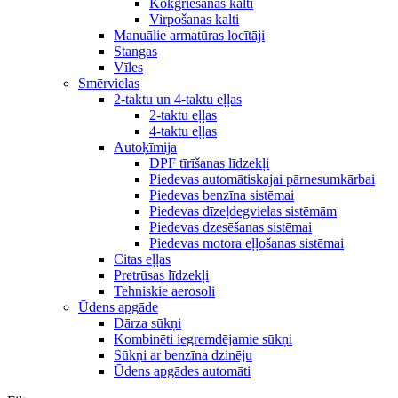
Kokgriešanas kalti
Virpošanas kalti
Manuālie armatūras locītāji
Stangas
Vīles
Smērvielas
2-taktu un 4-taktu eļļas
2-taktu eļļas
4-taktu eļļas
Autoķīmija
DPF tīrīšanas līdzekļi
Piedevas automātiskajai pārnesumkārbai
Piedevas benzīna sistēmai
Piedevas dīzeļdegvielas sistēmām
Piedevas dzesēšanas sistēmai
Piedevas motora eļļošanas sistēmai
Citas eļļas
Pretrūsas līdzekļi
Tehniskie aerosoli
Ūdens apgāde
Dārza sūkņi
Kombinēti iegremdējamie sūkņi
Sūkņi ar benzīna dzinēju
Ūdens apgādes automāti