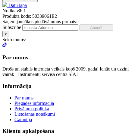
Datu lapa
Noliktavā: 1
Produkta kods: 50339061E2
Saņem jaunākos piedāvājumus pirmais:
Subscribe
x
Seko mums:
Par mums
Drošs un stabils interneta veikals kopš 2009. gada! Ienāc un uzzini
vairāk - Instrumentu servisa centrs SIA!
Informācija
Par mums
Piegādes informācija
Privātuma politika
Lietošanas noteikumi
Garantija
Klientu apkalpošana