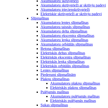
Akumulatoru skrūvgrieži
Akumulatoru skrūvgrieži ar skrūvju padevi
Akumulatoru triecienskrūvgrieži
Elektriskie skrūvgrieži ar skrūvju padevi
Slīpmašīnas
Akumulatora lentes slīpmašīnas
Akumulatora taisnās slīpmašīnas
Akumulatoru delta slīpmašīnas
Akumulatoru ekscentra slīpmašīnas
Akumulatoru leņķa slīpmašīnas
Akumulatoru orbitālās slīpmašīnas
Betona slīpmašīnas
Elektriskās deltas slīpmašīnas
Elektriskās ekscentra slīpmašīnas
Elektriskās leņķa slīpmašīnas
Elektriskās orbitālās slīpmašīnas
Lentes slīpmašīnas
Piederumi slīpmašīnām
Plakņu slīpmašīnas
Akumulatoru plakņu slīpmašīnas
Elektriskās plakņu slīpmašīnas
Pulējamās mašīnas
Akumulatoru pulējamās mašīnas
Elektriskās pulējamās mašīnas
Sukas slīpmašīnas