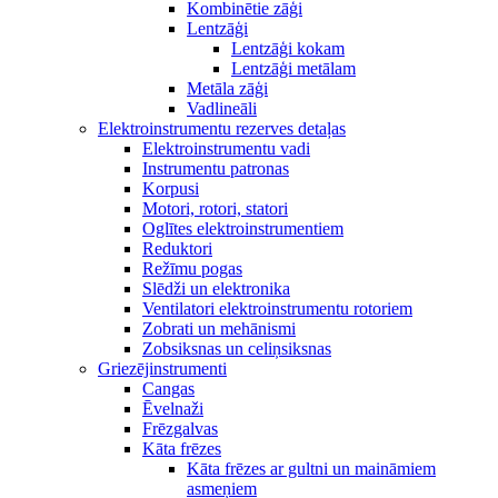
Kombinētie zāģi
Lentzāģi
Lentzāģi kokam
Lentzāģi metālam
Metāla zāģi
Vadlineāli
Elektroinstrumentu rezerves detaļas
Elektroinstrumentu vadi
Instrumentu patronas
Korpusi
Motori, rotori, statori
Oglītes elektroinstrumentiem
Reduktori
Režīmu pogas
Slēdži un elektronika
Ventilatori elektroinstrumentu rotoriem
Zobrati un mehānismi
Zobsiksnas un celiņsiksnas
Griezējinstrumenti
Cangas
Ēvelnaži
Frēzgalvas
Kāta frēzes
Kāta frēzes ar gultni un maināmiem
asmeņiem