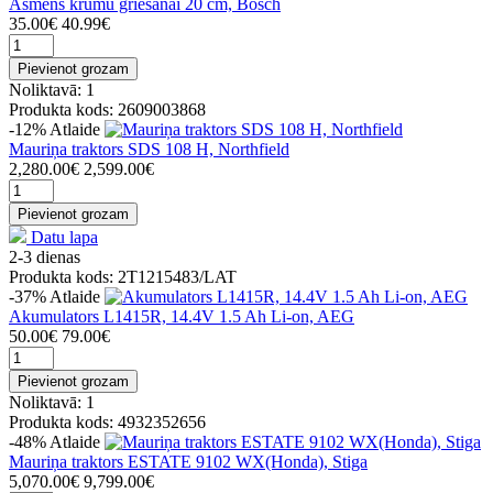
Asmens krūmu griešanai 20 cm, Bosch
35.00€
40.99€
Pievienot grozam
Noliktavā: 1
Produkta kods: 2609003868
-12%
Atlaide
Mauriņa traktors SDS 108 H, Northfield
2,280.00€
2,599.00€
Pievienot grozam
Datu lapa
2-3 dienas
Produkta kods: 2T1215483/LAT
-37%
Atlaide
Akumulators L1415R, 14.4V 1.5 Ah Li-on, AEG
50.00€
79.00€
Pievienot grozam
Noliktavā: 1
Produkta kods: 4932352656
-48%
Atlaide
Mauriņa traktors ESTATE 9102 WX(Honda), Stiga
5,070.00€
9,799.00€