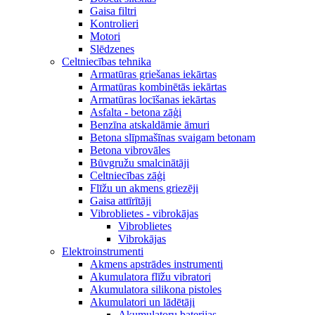
Gaisa filtri
Kontrolieri
Motori
Slēdzenes
Celtniecības tehnika
Armatūras griešanas iekārtas
Armatūras kombinētās iekārtas
Armatūras locīšanas iekārtas
Asfalta - betona zāģi
Benzīna atskaldāmie āmuri
Betona slīpmašīnas svaigam betonam
Betona vibrovāles
Būvgružu smalcinātāji
Celtniecības zāģi
Flīžu un akmens griezēji
Gaisa attīrītāji
Vibroblietes - vibrokājas
Vibroblietes
Vibrokājas
Elektroinstrumenti
Akmens apstrādes instrumenti
Akumulatora flīžu vibratori
Akumulatora silikona pistoles
Akumulatori un lādētāji
Akumulatoru baterijas