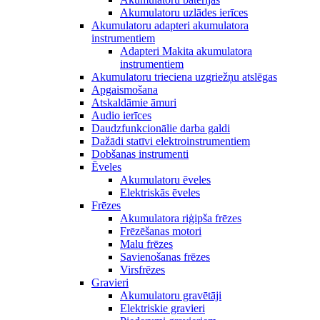
Akumulatoru uzlādes ierīces
Akumulatoru adapteri akumulatora
instrumentiem
Adapteri Makita akumulatora
instrumentiem
Akumulatoru trieciena uzgriežņu atslēgas
Apgaismošana
Atskaldāmie āmuri
Audio ierīces
Daudzfunkcionālie darba galdi
Dažādi statīvi elektroinstrumentiem
Dobšanas instrumenti
Ēveles
Akumulatoru ēveles
Elektriskās ēveles
Frēzes
Akumulatora riģipša frēzes
Frēzēšanas motori
Malu frēzes
Savienošanas frēzes
Virsfrēzes
Gravieri
Akumulatoru gravētāji
Elektriskie gravieri