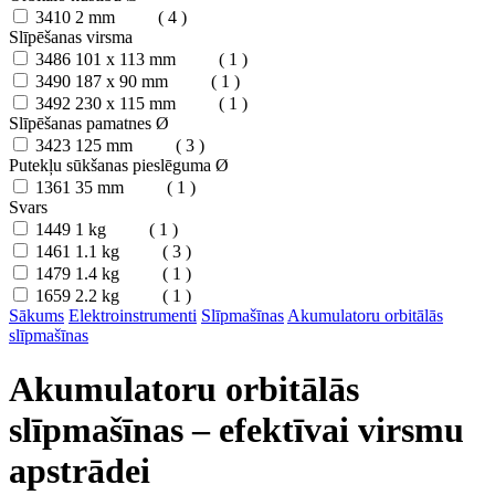
3410
2 mm
( 4 )
Slīpēšanas virsma
3486
101 x 113 mm
( 1 )
3490
187 x 90 mm
( 1 )
3492
230 x 115 mm
( 1 )
Slīpēšanas pamatnes Ø
3423
125 mm
( 3 )
Putekļu sūkšanas pieslēguma Ø
1361
35 mm
( 1 )
Svars
1449
1 kg
( 1 )
1461
1.1 kg
( 3 )
1479
1.4 kg
( 1 )
1659
2.2 kg
( 1 )
Sākums
Elektroinstrumenti
Slīpmašīnas
Akumulatoru orbitālās
slīpmašīnas
Akumulatoru orbitālās
slīpmašīnas – efektīvai virsmu
apstrādei