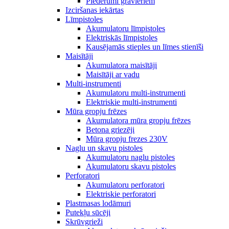
Piederumi gravieriem
Izciršanas iekārtas
Līmpistoles
Akumulatoru līmpistoles
Elektriskās līmpistoles
Kausējamās stieples un līmes stienīši
Maisītāji
Akumulatora maisītāji
Maisītāji ar vadu
Multi-instrumenti
Akumulatoru multi-instrumenti
Elektriskie multi-instrumenti
Mūra gropju frēzes
Akumulatora mūra gropju frēzes
Betona griezēji
Mūra gropju frezes 230V
Naglu un skavu pistoles
Akumulatoru naglu pistoles
Akumulatoru skavu pistoles
Perforatori
Akumulatoru perforatori
Elektriskie perforatori
Plastmasas lodāmuri
Putekļu sūcēji
Skrūvgrieži