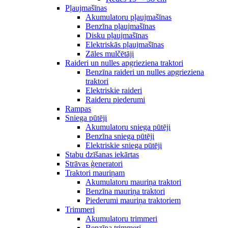
Pļaujmašīnas
Akumulatoru pļaujmašīnas
Benzīna pļaujmašīnas
Disku pļaujmašīnas
Elektriskās pļaujmašīnas
Zāles mulčētāji
Raideri un nulles apgrieziena traktori
Benzīna raideri un nulles apgrieziena
traktori
Elektriskie raideri
Raideru piederumi
Rampas
Sniega pūtēji
Akumulatoru sniega pūtēji
Benzīna sniega pūtēji
Elektriskie sniega pūtēji
Stabu dzīšanas iekārtas
Strāvas ģeneratori
Traktori mauriņam
Akumulatoru mauriņa traktori
Benzīna mauriņa traktori
Piederumi mauriņa traktoriem
Trimmeri
Akumulatoru trimmeri
Benzīna trimmeri