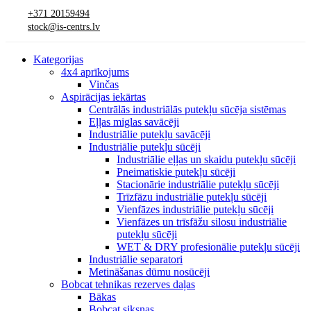
+371 20159494
stock@is-centrs.lv
Kategorijas
4x4 aprīkojums
Vinčas
Aspirācijas iekārtas
Centrālās industriālās putekļu sūcēja sistēmas
Eļļas miglas savācēji
Industriālie putekļu savācēji
Industriālie putekļu sūcēji
Industriālie eļļas un skaidu putekļu sūcēji
Pneimatiskie putekļu sūcēji
Stacionārie industriālie putekļu sūcēji
Trīzfāzu industriālie putekļu sūcēji
Vienfāzes industriālie putekļu sūcēji
Vienfāzes un trīsfāžu silosu industriālie
putekļu sūcēji
WET & DRY profesionālie putekļu sūcēji
Industriālie separatori
Metināšanas dūmu nosūcēji
Bobcat tehnikas rezerves daļas
Bākas
Bobcat siksnas