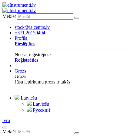
Meklēt
stock@is-centrs.lv
+371 20159494
Profils
Pieslēgties
Neesat reģistrējies?
Reģistrēties
Grozs
Grozs
Jūsu iepirkumu grozs ir tukšs!
Latviešu
Latviešu
Русский
lv
ru
Meklēt