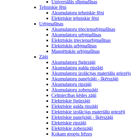
Universālās slīpmašīnas
Tehniskie fēni
Akumulatoru tehniskie fēni
Elektriskie tehniskie fēni
Urbjmašīnas
Akumulatoru triecienurbjmašīnas
Akumulatoru urbjmašīnas
Elektriskās triecienurbjmašīnas
Elektriskās urbjmašīnas
Magnētiskās urbjmašīnas
Zāģi
Akumulatoru figūrzāģi
Akumulatoru galda ripzāģi
Akumulatoru izolācijas materiālu griezējs
Akumulatoru paneļzāģi - šķērszāģi
Akumulatoru ripzāģi
Akumulatoru zobenzāģi
Celtniecības ķēdes zāģi
Elektriskie figūrzāģi
Elektriskie galda ripzāģi
Elektriskie izolācijas materiālu griezēji
Elektriskie paneļzāģi - šķērszāģi
Elektriskie ripzāģi
Elektriskie zobenzāģi
Kokam gropju frēzes