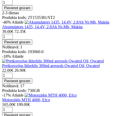
Pievienot grozam
2-3 dienas
Produkta kods: 2T1535381/ST2
-46%
Atlaide
Akumulators 1435, 14.4V, 2.8Ah Ni-Mh, Makita
39.00€
72.35€
Pievienot grozam
Noliktavā: 1
Produkta kods: 193060-0
-18%
Atlaide
Pretkorozijas līdzeklis 300ml aerosols Owatrol Oil, Owatrol
22.00€
26.90€
Pievienot grozam
Noliktavā: 17
Produkta kods: 730GB
-17%
Atlaide
Motorzāģis MTH 4000, Efco
165.00€
199.00€
Pievienot grozam