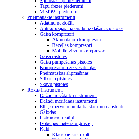
Sprauslas apdares tehnikai
Tapu frēzes piederumi
Virsfrēžu piederumi
Pneimatiskie instrumenti
Adatiņu naglotāji
Antikorozijas materiālu uzklāšanas pistoles
Gaisa kompresori
Akumulatora kompresori
Bezeļļas kompresori
Mobilie virzuļu kompresori
Gaisa pistoles
Gaisa pumpēšanas pistoles
Kompresoru rezerves detaļas
Pneimatiskās slīpmašīnas
Silikona pistoles
Skavu pistoles
Rokas instrumenti
Dažādi iekšdarbu instrumenti
Dažādi mērīšanas instrumenti
Eļļu, smērvielu un darba šķidrumu apstrāde
Galodas
Instrumentu ratiņi
Izolācijas materiālu griezēji
Kalti
Klasiskie koka kalti