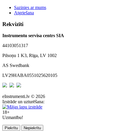
Sazinies ar mums
Atgriešana
Rekvizīti
Instrumentu servisa centrs SIA
44103051317
Pilsoņu 1 K3, Rīga, LV 1002
AS Swedbank
LV29HABA0551025620105
eInstrumenti.lv © 2026
Izstrāde un uzturēšana:
18+
Uzmanību!
Piekrītu
Nepiekrītu