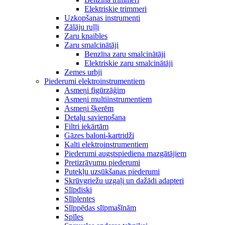
Elektriskie trimmeri
Uzkopšanas instrumenti
Zālāju ruļļi
Zaru knaibles
Zaru smalcinātāji
Benzīna zaru smalcinātāji
Elektriskie zaru smalcinātāji
Zemes urbji
Piederumi elektroinstrumentiem
Asmeņi figūrzāģim
Asmeņi multiinstrumentiem
Asmeņi šķerēm
Detaļu savienošana
Filtri iekārtām
Gāzes baloni-kartridži
Kalti elektroinstrumentiem
Piederumi augstspiediena mazgātājiem
Pretizrāvumu piederumi
Putekļu uzsūkšanas piederumi
Skrūvgriežu uzgaļi un dažādi adapteri
Slīpdiski
Slīplentes
Slīppēdas slīpmašīnām
Spīles