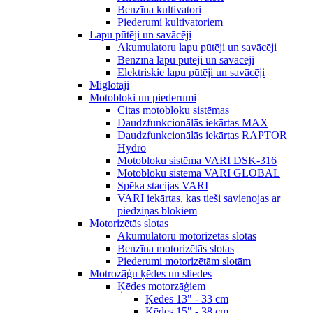
Benzīna kultivatori
Piederumi kultivatoriem
Lapu pūtēji un savācēji
Akumulatoru lapu pūtēji un savācēji
Benzīna lapu pūtēji un savācēji
Elektriskie lapu pūtēji un savācēji
Miglotāji
Motobloki un piederumi
Citas motobloku sistēmas
Daudzfunkcionālās iekārtas MAX
Daudzfunkcionālās iekārtas RAPTOR
Hydro
Motobloku sistēma VARI DSK-316
Motobloku sistēma VARI GLOBAL
Spēka stacijas VARI
VARI iekārtas, kas tieši savienojas ar
piedziņas blokiem
Motorizētās slotas
Akumulatoru motorizētās slotas
Benzīna motorizētās slotas
Piederumi motorizētām slotām
Motrozāģu ķēdes un sliedes
Ķēdes motorzāģiem
Ķēdes 13" - 33 cm
Ķēdes 15" - 38 cm