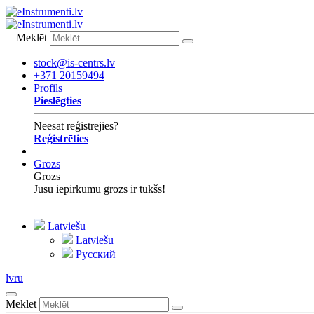
Meklēt
stock@is-centrs.lv
+371 20159494
Profils
Pieslēgties
Neesat reģistrējies?
Reģistrēties
Grozs
Grozs
Jūsu iepirkumu grozs ir tukšs!
Latviešu
Latviešu
Русский
lv
ru
Meklēt