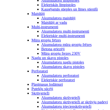
Akumulatoru līmpistoles
Elektriskās līmpistoles
Kausējamās stieples un līmes stienīši
Maisītāji
Akumulatora maisītāji
Maisītāji ar vadu
Multi-instrumenti
Akumulatoru multi-instrumenti
Elektriskie multi-instrumenti
Mūra gropju frēzes
Akumulatora mūra gropju frēzes
Betona griezēji
Mūra gropju frezes 230V
Naglu un skavu pistoles
Akumulatoru naglu pistoles
Akumulatoru skavu pistoles
Perforatori
Akumulatoru perforatori
Elektriskie perforatori
Plastmasas lodāmuri
Putekļu sūcēji
Skrūvgrieži
Akumulatoru skrūvgrieži
Akumulatoru skrūvgrieži ar skrūvju padevi
Akumulatoru triecienskrūvgrieži