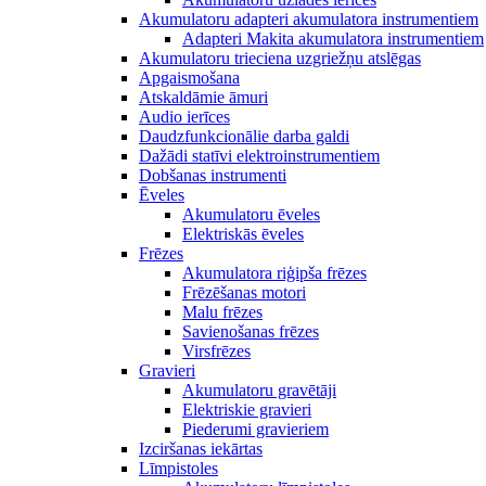
Akumulatoru adapteri akumulatora instrumentiem
Adapteri Makita akumulatora instrumentiem
Akumulatoru trieciena uzgriežņu atslēgas
Apgaismošana
Atskaldāmie āmuri
Audio ierīces
Daudzfunkcionālie darba galdi
Dažādi statīvi elektroinstrumentiem
Dobšanas instrumenti
Ēveles
Akumulatoru ēveles
Elektriskās ēveles
Frēzes
Akumulatora riģipša frēzes
Frēzēšanas motori
Malu frēzes
Savienošanas frēzes
Virsfrēzes
Gravieri
Akumulatoru gravētāji
Elektriskie gravieri
Piederumi gravieriem
Izciršanas iekārtas
Līmpistoles