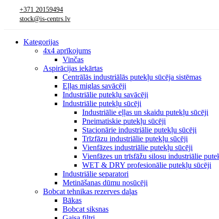
+371 20159494
stock@is-centrs.lv
Kategorijas
4x4 aprīkojums
Vinčas
Aspirācijas iekārtas
Centrālās industriālās putekļu sūcēja sistēmas
Eļļas miglas savācēji
Industriālie putekļu savācēji
Industriālie putekļu sūcēji
Industriālie eļļas un skaidu putekļu sūcēji
Pneimatiskie putekļu sūcēji
Stacionārie industriālie putekļu sūcēji
Trīzfāzu industriālie putekļu sūcēji
Vienfāzes industriālie putekļu sūcēji
Vienfāzes un trīsfāžu silosu industriālie pute
WET & DRY profesionālie putekļu sūcēji
Industriālie separatori
Metināšanas dūmu nosūcēji
Bobcat tehnikas rezerves daļas
Bākas
Bobcat siksnas
Gaisa filtri