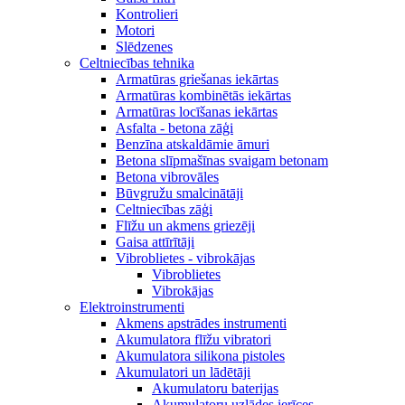
Kontrolieri
Motori
Slēdzenes
Celtniecības tehnika
Armatūras griešanas iekārtas
Armatūras kombinētās iekārtas
Armatūras locīšanas iekārtas
Asfalta - betona zāģi
Benzīna atskaldāmie āmuri
Betona slīpmašīnas svaigam betonam
Betona vibrovāles
Būvgružu smalcinātāji
Celtniecības zāģi
Flīžu un akmens griezēji
Gaisa attīrītāji
Vibroblietes - vibrokājas
Vibroblietes
Vibrokājas
Elektroinstrumenti
Akmens apstrādes instrumenti
Akumulatora flīžu vibratori
Akumulatora silikona pistoles
Akumulatori un lādētāji
Akumulatoru baterijas
Akumulatoru uzlādes ierīces