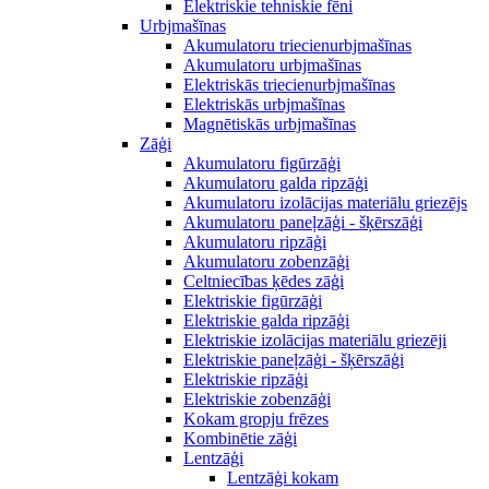
Elektriskie tehniskie fēni
Urbjmašīnas
Akumulatoru triecienurbjmašīnas
Akumulatoru urbjmašīnas
Elektriskās triecienurbjmašīnas
Elektriskās urbjmašīnas
Magnētiskās urbjmašīnas
Zāģi
Akumulatoru figūrzāģi
Akumulatoru galda ripzāģi
Akumulatoru izolācijas materiālu griezējs
Akumulatoru paneļzāģi - šķērszāģi
Akumulatoru ripzāģi
Akumulatoru zobenzāģi
Celtniecības ķēdes zāģi
Elektriskie figūrzāģi
Elektriskie galda ripzāģi
Elektriskie izolācijas materiālu griezēji
Elektriskie paneļzāģi - šķērszāģi
Elektriskie ripzāģi
Elektriskie zobenzāģi
Kokam gropju frēzes
Kombinētie zāģi
Lentzāģi
Lentzāģi kokam