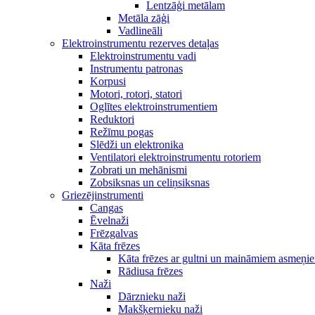
Lentzāģi metālam
Metāla zāģi
Vadlineāli
Elektroinstrumentu rezerves detaļas
Elektroinstrumentu vadi
Instrumentu patronas
Korpusi
Motori, rotori, statori
Oglītes elektroinstrumentiem
Reduktori
Režīmu pogas
Slēdži un elektronika
Ventilatori elektroinstrumentu rotoriem
Zobrati un mehānismi
Zobsiksnas un celiņsiksnas
Griezējinstrumenti
Cangas
Ēvelnaži
Frēzgalvas
Kāta frēzes
Kāta frēzes ar gultni un maināmiem asmeņi
Rādiusa frēzes
Naži
Dārznieku naži
Makšķernieku naži