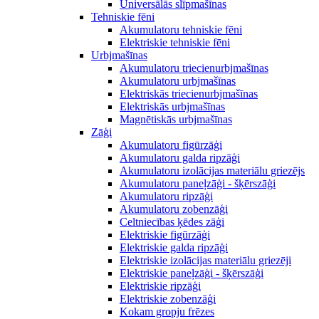
Universālās slīpmašīnas
Tehniskie fēni
Akumulatoru tehniskie fēni
Elektriskie tehniskie fēni
Urbjmašīnas
Akumulatoru triecienurbjmašīnas
Akumulatoru urbjmašīnas
Elektriskās triecienurbjmašīnas
Elektriskās urbjmašīnas
Magnētiskās urbjmašīnas
Zāģi
Akumulatoru figūrzāģi
Akumulatoru galda ripzāģi
Akumulatoru izolācijas materiālu griezējs
Akumulatoru paneļzāģi - šķērszāģi
Akumulatoru ripzāģi
Akumulatoru zobenzāģi
Celtniecības ķēdes zāģi
Elektriskie figūrzāģi
Elektriskie galda ripzāģi
Elektriskie izolācijas materiālu griezēji
Elektriskie paneļzāģi - šķērszāģi
Elektriskie ripzāģi
Elektriskie zobenzāģi
Kokam gropju frēzes