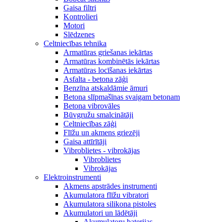
Gaisa filtri
Kontrolieri
Motori
Slēdzenes
Celtniecības tehnika
Armatūras griešanas iekārtas
Armatūras kombinētās iekārtas
Armatūras locīšanas iekārtas
Asfalta - betona zāģi
Benzīna atskaldāmie āmuri
Betona slīpmašīnas svaigam betonam
Betona vibrovāles
Būvgružu smalcinātāji
Celtniecības zāģi
Flīžu un akmens griezēji
Gaisa attīrītāji
Vibroblietes - vibrokājas
Vibroblietes
Vibrokājas
Elektroinstrumenti
Akmens apstrādes instrumenti
Akumulatora flīžu vibratori
Akumulatora silikona pistoles
Akumulatori un lādētāji
Akumulatoru baterijas