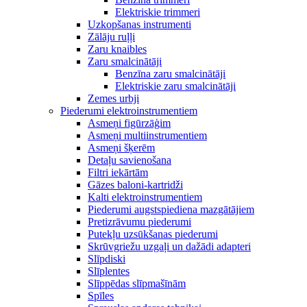
Elektriskie trimmeri
Uzkopšanas instrumenti
Zālāju ruļļi
Zaru knaibles
Zaru smalcinātāji
Benzīna zaru smalcinātāji
Elektriskie zaru smalcinātāji
Zemes urbji
Piederumi elektroinstrumentiem
Asmeņi figūrzāģim
Asmeņi multiinstrumentiem
Asmeņi šķerēm
Detaļu savienošana
Filtri iekārtām
Gāzes baloni-kartridži
Kalti elektroinstrumentiem
Piederumi augstspiediena mazgātājiem
Pretizrāvumu piederumi
Putekļu uzsūkšanas piederumi
Skrūvgriežu uzgaļi un dažādi adapteri
Slīpdiski
Slīplentes
Slīppēdas slīpmašīnām
Spīles