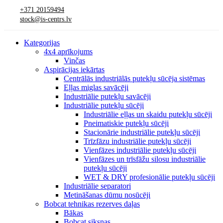
+371 20159494
stock@is-centrs.lv
Kategorijas
4x4 aprīkojums
Vinčas
Aspirācijas iekārtas
Centrālās industriālās putekļu sūcēja sistēmas
Eļļas miglas savācēji
Industriālie putekļu savācēji
Industriālie putekļu sūcēji
Industriālie eļļas un skaidu putekļu sūcēji
Pneimatiskie putekļu sūcēji
Stacionārie industriālie putekļu sūcēji
Trīzfāzu industriālie putekļu sūcēji
Vienfāzes industriālie putekļu sūcēji
Vienfāzes un trīsfāžu silosu industriālie
putekļu sūcēji
WET & DRY profesionālie putekļu sūcēji
Industriālie separatori
Metināšanas dūmu nosūcēji
Bobcat tehnikas rezerves daļas
Bākas
Bobcat siksnas