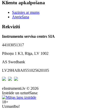
Klientu apkalpošana
Sazinies ar mums
Atgriešana
Rekvizīti
Instrumentu servisa centrs SIA
44103051317
Pilsoņu 1 K3, Rīga, LV 1002
AS Swedbank
LV29HABA0551025620105
eInstrumenti.lv © 2026
Izstrāde un uzturēšana:
18+
Uzmanību!