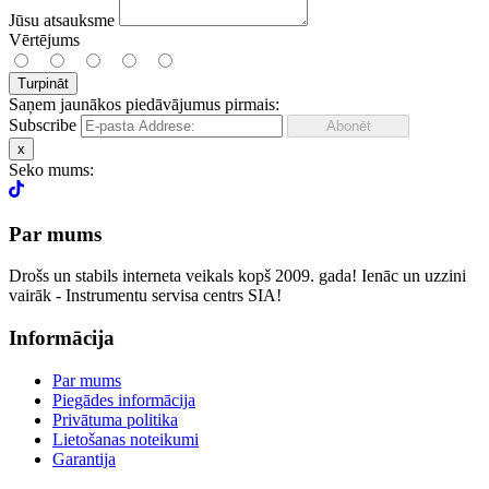
Jūsu atsauksme
Vērtējums
Turpināt
Saņem jaunākos piedāvājumus pirmais:
Subscribe
x
Seko mums:
Par mums
Drošs un stabils interneta veikals kopš 2009. gada! Ienāc un uzzini
vairāk - Instrumentu servisa centrs SIA!
Informācija
Par mums
Piegādes informācija
Privātuma politika
Lietošanas noteikumi
Garantija