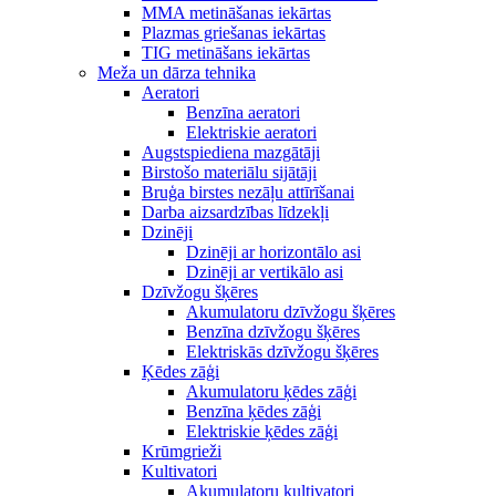
MMA metināšanas iekārtas
Plazmas griešanas iekārtas
TIG metināšans iekārtas
Meža un dārza tehnika
Aeratori
Benzīna aeratori
Elektriskie aeratori
Augstspiediena mazgātāji
Birstošo materiālu sijātāji
Bruģa birstes nezāļu attīrīšanai
Darba aizsardzības līdzekļi
Dzinēji
Dzinēji ar horizontālo asi
Dzinēji ar vertikālo asi
Dzīvžogu šķēres
Akumulatoru dzīvžogu šķēres
Benzīna dzīvžogu šķēres
Elektriskās dzīvžogu šķēres
Ķēdes zāģi
Akumulatoru ķēdes zāģi
Benzīna ķēdes zāģi
Elektriskie ķēdes zāģi
Krūmgrieži
Kultivatori
Akumulatoru kultivatori