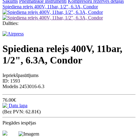
Sākums
Pneimatiskie instrumenti
Kompresoru rezerves detaļas
Spiediena relejs 400V, 11bar, 1/2", 6.3A, Condor
Dalīties:
Spiediena relejs 400V, 11bar,
1/2", 6.3A, Condor
Iepriekšpasūtījums
ID:
1593
Modelis
2453016-6.3
76.00€
Datu lapa
(Bez PVN: 62.81€)
Piegādes iespējas