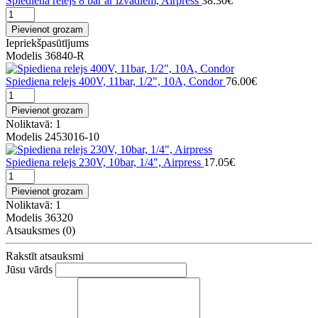
Spiediena relejs 8 bar ar izvadiem, Airpress
38.30€
Pievienot grozam
Iepriekšpasūtījums
Modelis 36840-R
Spiediena relejs 400V, 11bar, 1/2", 10A, Condor
76.00€
Pievienot grozam
Noliktavā: 1
Modelis 2453016-10
Spiediena relejs 230V, 10bar, 1/4", Airpress
17.05€
Pievienot grozam
Noliktavā: 1
Modelis 36320
Atsauksmes (0)
Rakstīt atsauksmi
Jūsu vārds