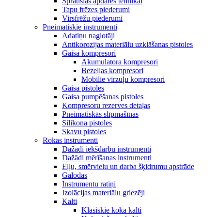
Sprauslas apdares tehnikai
Tapu frēzes piederumi
Virsfrēžu piederumi
Pneimatiskie instrumenti
Adatiņu naglotāji
Antikorozijas materiālu uzklāšanas pistoles
Gaisa kompresori
Akumulatora kompresori
Bezeļļas kompresori
Mobilie virzuļu kompresori
Gaisa pistoles
Gaisa pumpēšanas pistoles
Kompresoru rezerves detaļas
Pneimatiskās slīpmašīnas
Silikona pistoles
Skavu pistoles
Rokas instrumenti
Dažādi iekšdarbu instrumenti
Dažādi mērīšanas instrumenti
Eļļu, smērvielu un darba šķidrumu apstrāde
Galodas
Instrumentu ratiņi
Izolācijas materiālu griezēji
Kalti
Klasiskie koka kalti