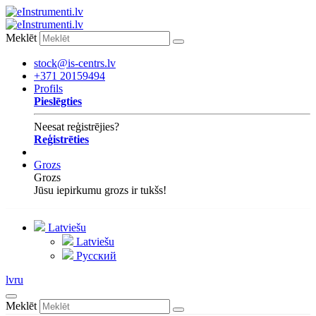
Meklēt
stock@is-centrs.lv
+371 20159494
Profils
Pieslēgties
Neesat reģistrējies?
Reģistrēties
Grozs
Grozs
Jūsu iepirkumu grozs ir tukšs!
Latviešu
Latviešu
Русский
lv
ru
Meklēt