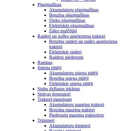
Pļaujmašīnas
Akumulatoru pļaujmašīnas
Benzīna pļaujmašīnas
Disku pļaujmašīnas
Elektriskās pļaujmašīnas
Zāles mulčētāji
Raideri un nulles apgrieziena traktori
Benzīna raideri un nulles apgrieziena
traktori
Elektriskie raideri
Raideru piederumi
Rampas
Sniega pūtēji
Akumulatoru sniega pūtēji
Benzīna sniega pūtēji
Elektriskie sniega pūtēji
Stabu dzīšanas iekārtas
Strāvas ģeneratori
Traktori mauriņam
Akumulatoru mauriņa traktori
Benzīna mauriņa traktori
Piederumi mauriņa traktoriem
Trimmeri
Akumulatoru trimmeri
Benzīna trimmeri