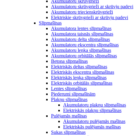
Akumulatoru skrūvgrieži
Akumulatoru skrūvgrieži ar skrūvju padevi
Akumulatoru triecienskrūvgrieži
Elektriskie skrūvgrieži ar skrūvju padevi
Slīpmašīnas
Akumulatora lentes slīpmašīnas
Akumulatora taisnās slīpmašīnas
Akumulatoru delta slīpmašīnas
Akumulatoru ekscentra slīpmašīnas
Akumulatoru leņķa slīpmašīnas
Akumulatoru orbitālās slīpmašīnas
Betona slīpmašīnas
Elektriskās deltas slīpmašīnas
Elektriskās ekscentra slīpmašīnas
Elektriskās leņķa slīpmašīnas
Elektriskās orbitālās slīpmašīnas
Lentes slīpmašīnas
Piederumi slīpmašīnām
Plakņu slīpmašīnas
Akumulatoru plakņu slīpmašīnas
Elektriskās plakņu slīpmašīnas
Pulējamās mašīnas
Akumulatoru pulējamās mašīnas
Elektriskās pulējamās mašīnas
Sukas slīpmašīnas