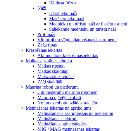
Rādiusa frēzes
Naži
Dārznieku naži
Makšķernieku naži
Mednieku un tūristu naži ar fiksētu asmeni
Saliekamie mednieku un tūristu naži
Profilnaži
Vītņurbji un vītņu atjaunošanas instrumenti
Zāģa ripas
Krāsošanas iekārtas
Akumulatora krāsošanas iekārtas
Malkas apstrādes tehnika
Malkas ripzāģi
Malkas skaldītāji
Mežizstrādes vinčas
Zāģi skaldītāji
Mauriņa roboti un piederumi
Citi piederumi mauriņa robotiem
Mauriņa pļāvēji - roboti
Nojumes robotu uzlādes stacijām
Metināšanas iekārtas un aprīkojums
Metināšanas aizsargmaskas un piederumi
Metināšanas elektrodi
Metināšanas pulverstieples
MIG / MAG metināšanas iekārtas