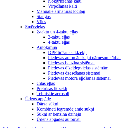
Kokgriešanas kalti
Virpošanas kalti
Manuālie armatūras locītāji
Stangas
Vīles
Smērvielas
2-taktu un 4-taktu eļļas
2-taktu eļļas
4-taktu eļļas
Autoķīmija
DPF tīrīšanas līdzekļi
Piedevas automātiskajai pārnesumkārbai
Piedevas benzīna sistēmai
Piedevas dīzeļdegvielas sistēmām
Piedevas dzesēšanas sistēmai
Piedevas motora eļļošanas sistēmai
Citas eļļas
Pretrūsas līdzekļi
Tehniskie aerosoli
Ūdens apgāde
Dārza sūkņi
Kombinēti iegremdējamie sūkņi
Sūkņi ar benzīna dzinēju
Ūdens apgādes automāti