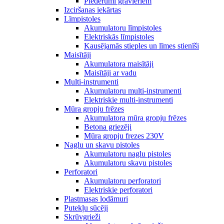
Piederumi gravieriem
Izciršanas iekārtas
Līmpistoles
Akumulatoru līmpistoles
Elektriskās līmpistoles
Kausējamās stieples un līmes stienīši
Maisītāji
Akumulatora maisītāji
Maisītāji ar vadu
Multi-instrumenti
Akumulatoru multi-instrumenti
Elektriskie multi-instrumenti
Mūra gropju frēzes
Akumulatora mūra gropju frēzes
Betona griezēji
Mūra gropju frezes 230V
Naglu un skavu pistoles
Akumulatoru naglu pistoles
Akumulatoru skavu pistoles
Perforatori
Akumulatoru perforatori
Elektriskie perforatori
Plastmasas lodāmuri
Putekļu sūcēji
Skrūvgrieži