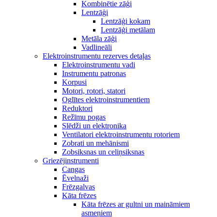
Kombinētie zāģi
Lentzāģi
Lentzāģi kokam
Lentzāģi metālam
Metāla zāģi
Vadlineāli
Elektroinstrumentu rezerves detaļas
Elektroinstrumentu vadi
Instrumentu patronas
Korpusi
Motori, rotori, statori
Oglītes elektroinstrumentiem
Reduktori
Režīmu pogas
Slēdži un elektronika
Ventilatori elektroinstrumentu rotoriem
Zobrati un mehānismi
Zobsiksnas un celiņsiksnas
Griezējinstrumenti
Cangas
Ēvelnaži
Frēzgalvas
Kāta frēzes
Kāta frēzes ar gultni un maināmiem
asmeņiem