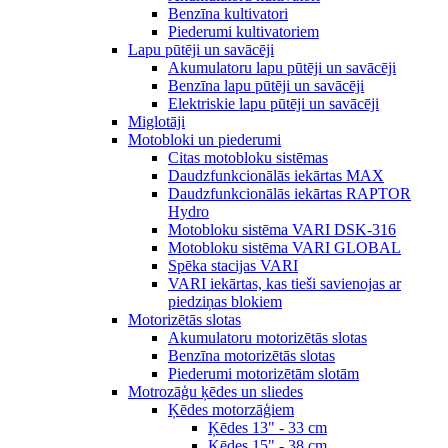
Benzīna kultivatori
Piederumi kultivatoriem
Lapu pūtēji un savācēji
Akumulatoru lapu pūtēji un savācēji
Benzīna lapu pūtēji un savācēji
Elektriskie lapu pūtēji un savācēji
Miglotāji
Motobloki un piederumi
Citas motobloku sistēmas
Daudzfunkcionālās iekārtas MAX
Daudzfunkcionālās iekārtas RAPTOR
Hydro
Motobloku sistēma VARI DSK-316
Motobloku sistēma VARI GLOBAL
Spēka stacijas VARI
VARI iekārtas, kas tieši savienojas ar
piedziņas blokiem
Motorizētās slotas
Akumulatoru motorizētās slotas
Benzīna motorizētās slotas
Piederumi motorizētām slotām
Motrozāģu ķēdes un sliedes
Ķēdes motorzāģiem
Ķēdes 13" - 33 cm
Ķēdes 15" - 38 cm