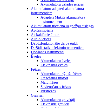
Akumulatoru uzlādes ierīces
Akumulatoru adapteri akumulatora
instrumentiem
Adapteri Makita akumulatora
instrumentiem
Akumulatoru trieciena uzgriežņu atslēgas
Apgaismošana
Atskaldāmie āmuri
Audio ierīces
Daudzfunkcionālie darba galdi
Dažādi statīvi elektroinstrumentiem
Dobšanas instrumenti
Ēveles
Akumulatoru ēveles
Elektriskās ēveles
Frēzes
Akumulatora riģipša frēzes
Frēzēšanas motori
Malu frēzes
Savienošanas frēzes
Virsfrēzes
Gravieri
Akumulatoru gravētāji
Elektriskie gravieri