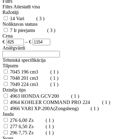
Filtrs
Filtrs
Atiestatīt visu
Ražotāji
14
Vari
( 3 )
Noliktavas statuss
7
Ir pieejams
( 3 )
Cena
€
–
€
Atslēgvārdi
Tehniskā specifikācija
Tilpums
7045
196 cm3
( 1 )
7048
201 cm3
( 1 )
7049
224 cm3
( 1 )
Dzinēja tips
4963
HONDA GCV200
( 1 )
4964
KOHLER COMMAND PRO 224
( 1 )
4966
VARI XP-200A(Zongsheng)
( 1 )
Jauda
276
6,00 Zs
( 1 )
277
6,50 Zs
( 1 )
296
7,75 Zs
( 1 )
Svars