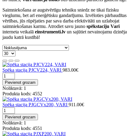
Saimniekošana ar augstvērtīgu tehniku sniedz ne tikai fizisku
vieglumu, bet arī enerģētisku gandarījumu. Izvēloties pārbaudītas
vērtības, jūs rūpējaties par sava darba efektivitāti un uzlabojat
saimniekošanas karmu. Atrodiet savu jauno
spēkstaciju Vari
interneta veikalā
einstrumenti.lv
un sajūtiet nevainojamu dzinēja
jaudu katrā kustībā!
Spēka stacija PJCV224, VARI
983.00€
Pievienot grozam
Noliktavā: 1
Produkta kods: 4552
Spēka stacija PJGCVx200, VARI
911.00€
Pievienot grozam
Noliktavā: 1
Produkta kods: 4551