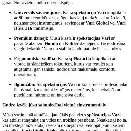
garantētu savietojamību un veiktspēju:
Universāls savienojums:
Katra
spēkstacija Vari
ir aprīkota
ar 80 mm centrbēdzes sajūgu, kas ļauj to dažu sekunžu laikā,
neizmantojot instrumentus, savienot ar
Vari Global
vai
Vari
DSK-316
transmisiju.
Premium dzinēji:
Mūsu klāstā ir
spēkstacijas Vari
ar
pasaulē atzītiem
Honda
un
Kohler
dzinējiem. Tie nodrošina
vieglu iedarbināšanu un stabilu jaudu pat pie lielas slodzes.
Ergonomiska vadība:
Katra
spēkstacija
ir aprīkota ar
vibrāciju slāpējošiem rokturiem, kurus var regulēt gan
augstumā, gan sāniski, nodrošinot maksimālu komfortu
operatoram.
Ilgmūžība:
Šīs
spēkstacijas Vari
ir konstruētas profesionālai
lietošanai, izmantojot izturīgus materiālus, kas nebaidās no
putekļiem, mitruma un intensīva darba.
Gudra izvēle jūsu saimniecībai vietnē einstrumenti.lv
Mūsu sortimentā atradīsiet jaunākās paaudzes
spēkstacijas Vari
,
kas atbilst stingrākajām vides un trokšņa prasībām. Neatkarīgi no tā,
vai meklējat aizvietotāju vecam dzinējam vai veidojat jaunu sistēmu
no nulles,
Vari dzinēja bloks
būs uzticams partneris gadiem ilgi.