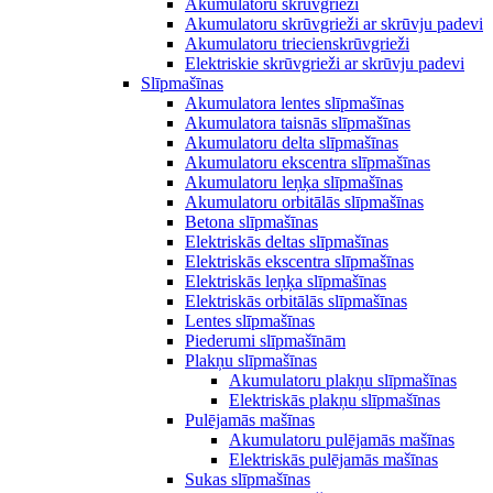
Akumulatoru skrūvgrieži
Akumulatoru skrūvgrieži ar skrūvju padevi
Akumulatoru triecienskrūvgrieži
Elektriskie skrūvgrieži ar skrūvju padevi
Slīpmašīnas
Akumulatora lentes slīpmašīnas
Akumulatora taisnās slīpmašīnas
Akumulatoru delta slīpmašīnas
Akumulatoru ekscentra slīpmašīnas
Akumulatoru leņķa slīpmašīnas
Akumulatoru orbitālās slīpmašīnas
Betona slīpmašīnas
Elektriskās deltas slīpmašīnas
Elektriskās ekscentra slīpmašīnas
Elektriskās leņķa slīpmašīnas
Elektriskās orbitālās slīpmašīnas
Lentes slīpmašīnas
Piederumi slīpmašīnām
Plakņu slīpmašīnas
Akumulatoru plakņu slīpmašīnas
Elektriskās plakņu slīpmašīnas
Pulējamās mašīnas
Akumulatoru pulējamās mašīnas
Elektriskās pulējamās mašīnas
Sukas slīpmašīnas