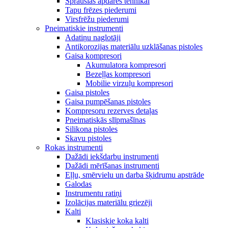
Sprauslas apdares tehnikai
Tapu frēzes piederumi
Virsfrēžu piederumi
Pneimatiskie instrumenti
Adatiņu naglotāji
Antikorozijas materiālu uzklāšanas pistoles
Gaisa kompresori
Akumulatora kompresori
Bezeļļas kompresori
Mobilie virzuļu kompresori
Gaisa pistoles
Gaisa pumpēšanas pistoles
Kompresoru rezerves detaļas
Pneimatiskās slīpmašīnas
Silikona pistoles
Skavu pistoles
Rokas instrumenti
Dažādi iekšdarbu instrumenti
Dažādi mērīšanas instrumenti
Eļļu, smērvielu un darba šķidrumu apstrāde
Galodas
Instrumentu ratiņi
Izolācijas materiālu griezēji
Kalti
Klasiskie koka kalti