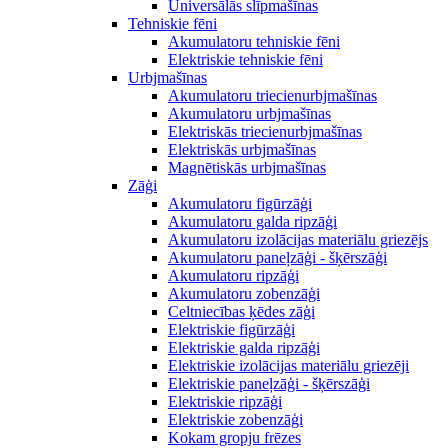
Universālās slīpmašīnas
Tehniskie fēni
Akumulatoru tehniskie fēni
Elektriskie tehniskie fēni
Urbjmašīnas
Akumulatoru triecienurbjmašīnas
Akumulatoru urbjmašīnas
Elektriskās triecienurbjmašīnas
Elektriskās urbjmašīnas
Magnētiskās urbjmašīnas
Zāģi
Akumulatoru figūrzāģi
Akumulatoru galda ripzāģi
Akumulatoru izolācijas materiālu griezējs
Akumulatoru paneļzāģi - šķērszāģi
Akumulatoru ripzāģi
Akumulatoru zobenzāģi
Celtniecības ķēdes zāģi
Elektriskie figūrzāģi
Elektriskie galda ripzāģi
Elektriskie izolācijas materiālu griezēji
Elektriskie paneļzāģi - šķērszāģi
Elektriskie ripzāģi
Elektriskie zobenzāģi
Kokam gropju frēzes