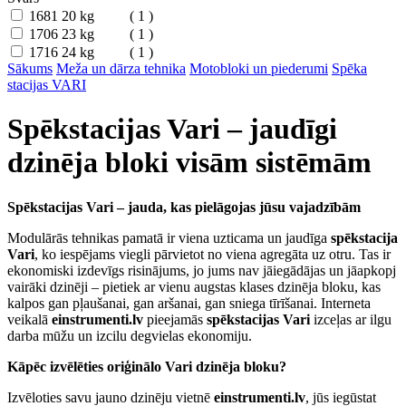
1681
20 kg
( 1 )
1706
23 kg
( 1 )
1716
24 kg
( 1 )
Sākums
Meža un dārza tehnika
Motobloki un piederumi
Spēka
stacijas VARI
Spēkstacijas Vari – jaudīgi
dzinēja bloki visām sistēmām
Spēkstacijas Vari – jauda, kas pielāgojas jūsu vajadzībām
Modulārās tehnikas pamatā ir viena uzticama un jaudīga
spēkstacija
Vari
, ko iespējams viegli pārvietot no viena agregāta uz otru. Tas ir
ekonomiski izdevīgs risinājums, jo jums nav jāiegādājas un jāapkopj
vairāki dzinēji – pietiek ar vienu augstas klases dzinēja bloku, kas
kalpos gan pļaušanai, gan aršanai, gan sniega tīrīšanai. Interneta
veikalā
einstrumenti.lv
pieejamās
spēkstacijas Vari
izceļas ar ilgu
darba mūžu un izcilu degvielas ekonomiju.
Kāpēc izvēlēties oriģinālo Vari dzinēja bloku?
Izvēloties savu jauno dzinēju vietnē
einstrumenti.lv
, jūs iegūstat