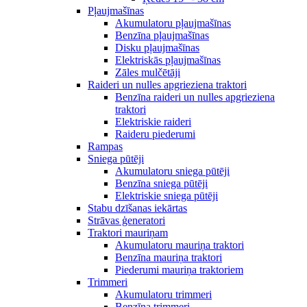
Pļaujmašīnas
Akumulatoru pļaujmašīnas
Benzīna pļaujmašīnas
Disku pļaujmašīnas
Elektriskās pļaujmašīnas
Zāles mulčētāji
Raideri un nulles apgrieziena traktori
Benzīna raideri un nulles apgrieziena
traktori
Elektriskie raideri
Raideru piederumi
Rampas
Sniega pūtēji
Akumulatoru sniega pūtēji
Benzīna sniega pūtēji
Elektriskie sniega pūtēji
Stabu dzīšanas iekārtas
Strāvas ģeneratori
Traktori mauriņam
Akumulatoru mauriņa traktori
Benzīna mauriņa traktori
Piederumi mauriņa traktoriem
Trimmeri
Akumulatoru trimmeri
Benzīna trimmeri