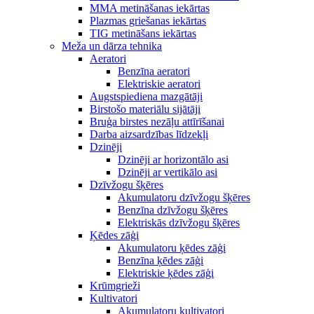
MMA metināšanas iekārtas
Plazmas griešanas iekārtas
TIG metināšans iekārtas
Meža un dārza tehnika
Aeratori
Benzīna aeratori
Elektriskie aeratori
Augstspiediena mazgātāji
Birstošo materiālu sijātāji
Bruģa birstes nezāļu attīrīšanai
Darba aizsardzības līdzekļi
Dzinēji
Dzinēji ar horizontālo asi
Dzinēji ar vertikālo asi
Dzīvžogu šķēres
Akumulatoru dzīvžogu šķēres
Benzīna dzīvžogu šķēres
Elektriskās dzīvžogu šķēres
Ķēdes zāģi
Akumulatoru ķēdes zāģi
Benzīna ķēdes zāģi
Elektriskie ķēdes zāģi
Krūmgrieži
Kultivatori
Akumulatoru kultivatori