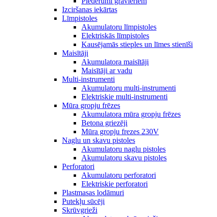
Piederumi gravieriem
Izciršanas iekārtas
Līmpistoles
Akumulatoru līmpistoles
Elektriskās līmpistoles
Kausējamās stieples un līmes stienīši
Maisītāji
Akumulatora maisītāji
Maisītāji ar vadu
Multi-instrumenti
Akumulatoru multi-instrumenti
Elektriskie multi-instrumenti
Mūra gropju frēzes
Akumulatora mūra gropju frēzes
Betona griezēji
Mūra gropju frezes 230V
Naglu un skavu pistoles
Akumulatoru naglu pistoles
Akumulatoru skavu pistoles
Perforatori
Akumulatoru perforatori
Elektriskie perforatori
Plastmasas lodāmuri
Putekļu sūcēji
Skrūvgrieži