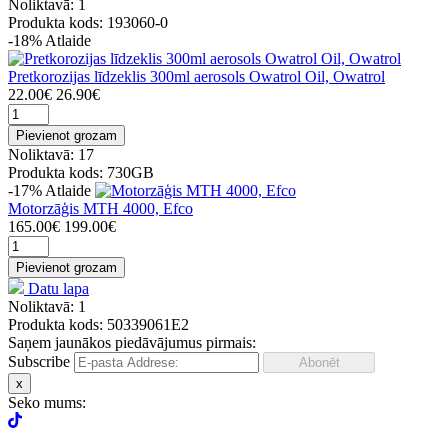
Noliktavā: 1
Produkta kods: 193060-0
-18%
Atlaide
Pretkorozijas līdzeklis 300ml aerosols Owatrol Oil, Owatrol
22.00€
26.90€
Pievienot grozam
Noliktavā: 17
Produkta kods: 730GB
-17%
Atlaide
Motorzāģis MTH 4000, Efco
165.00€
199.00€
Pievienot grozam
Datu lapa
Noliktavā: 1
Produkta kods: 50339061E2
Saņem jaunākos piedāvājumus pirmais:
Subscribe
x
Seko mums: