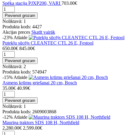
Spēka stacija PJXP200, VARI
703.00€
Pievienot grozam
Noliktavā: 1
Produkta kods: 4427
Akcijas preces
Skatīt vairāk
-23%
Atlaide
Putekļu sūcējs CLEANTEC CTL 26 E, Festool
650.00€
845.00€
Pievienot grozam
Noliktavā: 2
Produkta kods: 574947
-15%
Atlaide
Asmens krūmu griešanai 20 cm, Bosch
35.00€
40.99€
Pievienot grozam
Noliktavā: 1
Produkta kods: 2609003868
-12%
Atlaide
Mauriņa traktors SDS 108 H, Northfield
2,280.00€
2,599.00€