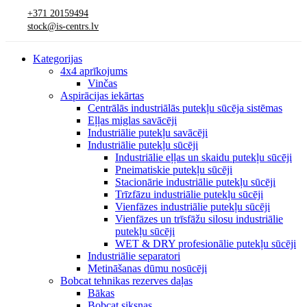
+371 20159494
stock@is-centrs.lv
Kategorijas
4x4 aprīkojums
Vinčas
Aspirācijas iekārtas
Centrālās industriālās putekļu sūcēja sistēmas
Eļļas miglas savācēji
Industriālie putekļu savācēji
Industriālie putekļu sūcēji
Industriālie eļļas un skaidu putekļu sūcēji
Pneimatiskie putekļu sūcēji
Stacionārie industriālie putekļu sūcēji
Trīzfāzu industriālie putekļu sūcēji
Vienfāzes industriālie putekļu sūcēji
Vienfāzes un trīsfāžu silosu industriālie
putekļu sūcēji
WET & DRY profesionālie putekļu sūcēji
Industriālie separatori
Metināšanas dūmu nosūcēji
Bobcat tehnikas rezerves daļas
Bākas
Bobcat siksnas