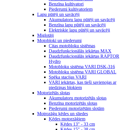
Benzīna kultivatori
Piederumi kultivatoriem
Lapu pūtēji un savācēji
Akumulatoru lapu pūtēji un savācēji
Benzīna lapu pūtēji un savācēji
Elektriskie lapu pūtēji un savācēji
Miglotāji
Motobloki un piederumi
Citas motobloku sistēmas
Daudzfunkcionālās iekārtas MAX
Daudzfunkcionālās iekārtas RAPTOR
Hydro
Motobloku sistēma VARI DSK-316
Motobloku sistēma VARI GLOBAL
Spēka stacijas VARI
VARI iekārtas, kas tieši savienojas ar
piedziņas blokiem
Motorizētās slotas
Akumulatoru motorizētās slotas
Benzīna motorizētās slotas
Piederumi motorizētām slotām
Motrozāģu ķēdes un sliedes
Ķēdes motorzāģiem
Ķēdes 13" - 33 cm
Ķēdes 15" - 38 cm