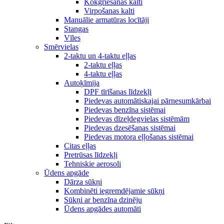
Kokgriešanas kalti
Virpošanas kalti
Manuālie armatūras locītāji
Stangas
Vīles
Smērvielas
2-taktu un 4-taktu eļļas
2-taktu eļļas
4-taktu eļļas
Autoķīmija
DPF tīrīšanas līdzekļi
Piedevas automātiskajai pārnesumkārbai
Piedevas benzīna sistēmai
Piedevas dīzeļdegvielas sistēmām
Piedevas dzesēšanas sistēmai
Piedevas motora eļļošanas sistēmai
Citas eļļas
Pretrūsas līdzekļi
Tehniskie aerosoli
Ūdens apgāde
Dārza sūkņi
Kombinēti iegremdējamie sūkņi
Sūkņi ar benzīna dzinēju
Ūdens apgādes automāti