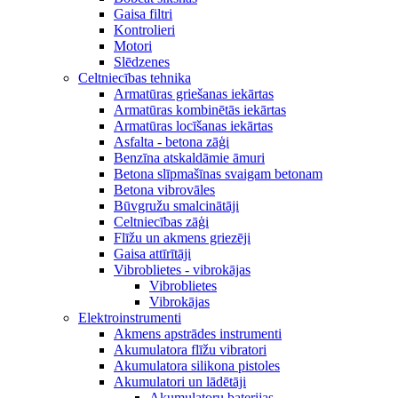
Gaisa filtri
Kontrolieri
Motori
Slēdzenes
Celtniecības tehnika
Armatūras griešanas iekārtas
Armatūras kombinētās iekārtas
Armatūras locīšanas iekārtas
Asfalta - betona zāģi
Benzīna atskaldāmie āmuri
Betona slīpmašīnas svaigam betonam
Betona vibrovāles
Būvgružu smalcinātāji
Celtniecības zāģi
Flīžu un akmens griezēji
Gaisa attīrītāji
Vibroblietes - vibrokājas
Vibroblietes
Vibrokājas
Elektroinstrumenti
Akmens apstrādes instrumenti
Akumulatora flīžu vibratori
Akumulatora silikona pistoles
Akumulatori un lādētāji
Akumulatoru baterijas