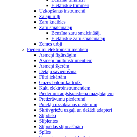
Elektriskie trimmeri
Uzkopšanas instrumenti
Zālāju ruļļi
Zaru knaibles
Zaru smalcinātāji
Benzīna zaru smalcinātāji
Elektriskie zaru smalcinātāji
Zemes urbji
Piederumi elektroinstrumentiem
Asmeņi figūrzāģim
Asmeņi multiinstrumentiem
Asmeņi šķerēm
Detaļu savienošana
Filtri iekārtām
Gāzes baloni-kartridži
Kalti elektroinstrumentiem
Piederumi augstspiediena mazgātājiem
Pretizrāvumu piederumi
Putekļu uzsūkšanas piederumi
Skrūvgriežu uzgaļi un dažādi adapteri
Slīpdiski
Slīplentes
Slīppēdas slīpmašīnām
Spīles