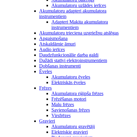
Akumulatoru uzlādes ierīces
Akumulatoru adapteri akumulatora
instrumentiem
Adapteri Makita akumulatora
instrumentiem
Akumulatoru trieciena uzgriežņu atslēgas
Apgaismošana
Atskaldāmie āmuri
Audio ierīces
Daudzfunkcionālie darba galdi
Dažādi statīvi elektroinstrumentiem
Dobšanas instrumenti
Ēveles
Akumulatoru ēveles
Elektriskās ēveles
Frēzes
Akumulatora riģipša frēzes
Frēzēšanas motori
Malu frēzes
Savienošanas frēzes
Virsfrēzes
Gravieri
Akumulatoru gravētāji
Elektriskie gravieri