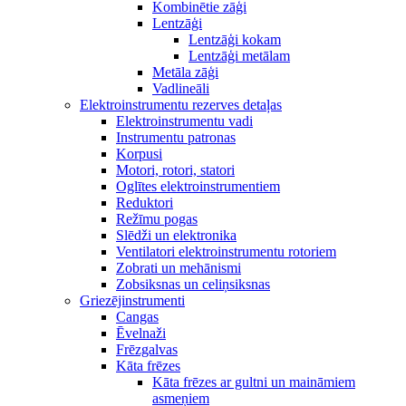
Kombinētie zāģi
Lentzāģi
Lentzāģi kokam
Lentzāģi metālam
Metāla zāģi
Vadlineāli
Elektroinstrumentu rezerves detaļas
Elektroinstrumentu vadi
Instrumentu patronas
Korpusi
Motori, rotori, statori
Oglītes elektroinstrumentiem
Reduktori
Režīmu pogas
Slēdži un elektronika
Ventilatori elektroinstrumentu rotoriem
Zobrati un mehānismi
Zobsiksnas un celiņsiksnas
Griezējinstrumenti
Cangas
Ēvelnaži
Frēzgalvas
Kāta frēzes
Kāta frēzes ar gultni un maināmiem
asmeņiem