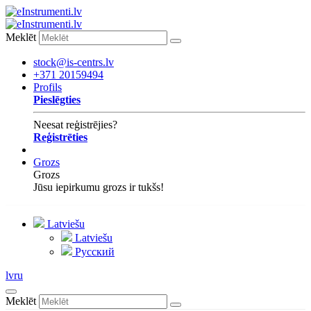
Meklēt
stock@is-centrs.lv
+371 20159494
Profils
Pieslēgties
Neesat reģistrējies?
Reģistrēties
Grozs
Grozs
Jūsu iepirkumu grozs ir tukšs!
Latviešu
Latviešu
Русский
lv
ru
Meklēt