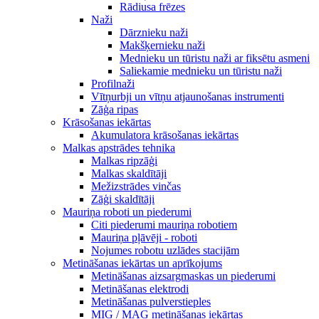
Rādiusa frēzes
Naži
Dārznieku naži
Makšķernieku naži
Mednieku un tūristu naži ar fiksētu asmeni
Saliekamie mednieku un tūristu naži
Profilnaži
Vītņurbji un vītņu atjaunošanas instrumenti
Zāģa ripas
Krāsošanas iekārtas
Akumulatora krāsošanas iekārtas
Malkas apstrādes tehnika
Malkas ripzāģi
Malkas skaldītāji
Mežizstrādes vinčas
Zāģi skaldītāji
Mauriņa roboti un piederumi
Citi piederumi mauriņa robotiem
Mauriņa pļāvēji - roboti
Nojumes robotu uzlādes stacijām
Metināšanas iekārtas un aprīkojums
Metināšanas aizsargmaskas un piederumi
Metināšanas elektrodi
Metināšanas pulverstieples
MIG / MAG metināšanas iekārtas