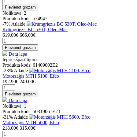
Pievienot grozam
Noliktavā: 2
Produkta kods: 574947
-7%
Atlaide
Krūmgriezis BC 530T, Oleo-Mac
619.00€
666.00€
Pievienot grozam
Datu lapa
Iepriekšpasūtījums
Produkta kods: 61409002E2
-23%
Atlaide
Motorzāģis MTH 5100, Efco
192.90€
249.00€
Pievienot grozam
Datu lapa
Noliktavā: 1
Produkta kods: 50319061E2T
-31%
Atlaide
Motorzāģis MTH 5600, Efco
218.00€
315.00€