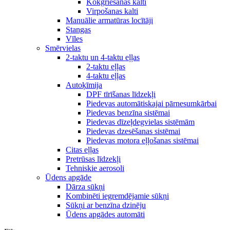
Kokgriešanas kalti
Virpošanas kalti
Manuālie armatūras locītāji
Stangas
Vīles
Smērvielas
2-taktu un 4-taktu eļļas
2-taktu eļļas
4-taktu eļļas
Autoķīmija
DPF tīrīšanas līdzekļi
Piedevas automātiskajai pārnesumkārbai
Piedevas benzīna sistēmai
Piedevas dīzeļdegvielas sistēmām
Piedevas dzesēšanas sistēmai
Piedevas motora eļļošanas sistēmai
Citas eļļas
Pretrūsas līdzekļi
Tehniskie aerosoli
Ūdens apgāde
Dārza sūkņi
Kombinēti iegremdējamie sūkņi
Sūkņi ar benzīna dzinēju
Ūdens apgādes automāti