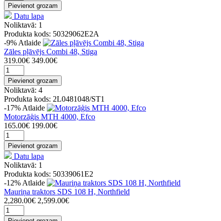
Pievienot grozam
Datu lapa
Noliktavā: 1
Produkta kods: 50329062E2A
-9%
Atlaide
Zāles pļāvējs Combi 48, Stiga
319.00€
349.00€
Pievienot grozam
Noliktavā: 4
Produkta kods: 2L0481048/ST1
-17%
Atlaide
Motorzāģis MTH 4000, Efco
165.00€
199.00€
Pievienot grozam
Datu lapa
Noliktavā: 1
Produkta kods: 50339061E2
-12%
Atlaide
Mauriņa traktors SDS 108 H, Northfield
2,280.00€
2,599.00€
Pievienot grozam