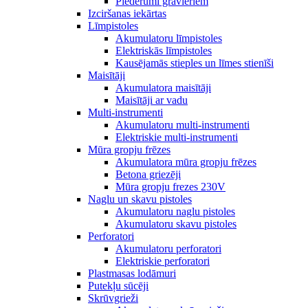
Piederumi gravieriem
Izciršanas iekārtas
Līmpistoles
Akumulatoru līmpistoles
Elektriskās līmpistoles
Kausējamās stieples un līmes stienīši
Maisītāji
Akumulatora maisītāji
Maisītāji ar vadu
Multi-instrumenti
Akumulatoru multi-instrumenti
Elektriskie multi-instrumenti
Mūra gropju frēzes
Akumulatora mūra gropju frēzes
Betona griezēji
Mūra gropju frezes 230V
Naglu un skavu pistoles
Akumulatoru naglu pistoles
Akumulatoru skavu pistoles
Perforatori
Akumulatoru perforatori
Elektriskie perforatori
Plastmasas lodāmuri
Putekļu sūcēji
Skrūvgrieži