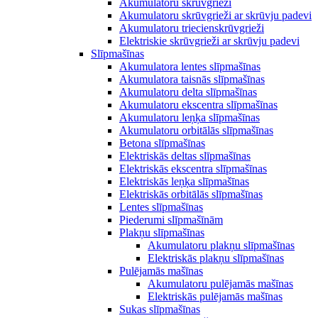
Akumulatoru skrūvgrieži
Akumulatoru skrūvgrieži ar skrūvju padevi
Akumulatoru triecienskrūvgrieži
Elektriskie skrūvgrieži ar skrūvju padevi
Slīpmašīnas
Akumulatora lentes slīpmašīnas
Akumulatora taisnās slīpmašīnas
Akumulatoru delta slīpmašīnas
Akumulatoru ekscentra slīpmašīnas
Akumulatoru leņķa slīpmašīnas
Akumulatoru orbitālās slīpmašīnas
Betona slīpmašīnas
Elektriskās deltas slīpmašīnas
Elektriskās ekscentra slīpmašīnas
Elektriskās leņķa slīpmašīnas
Elektriskās orbitālās slīpmašīnas
Lentes slīpmašīnas
Piederumi slīpmašīnām
Plakņu slīpmašīnas
Akumulatoru plakņu slīpmašīnas
Elektriskās plakņu slīpmašīnas
Pulējamās mašīnas
Akumulatoru pulējamās mašīnas
Elektriskās pulējamās mašīnas
Sukas slīpmašīnas