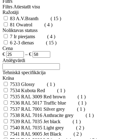
Filtrs
Filtrs
Atiestatīt visu
Ražotāji
83
A.V.Branth
( 15 )
81
Owatrol
( 4 )
Noliktavas statuss
7
Ir pieejams
( 4 )
6
2-3 dienas
( 15 )
Cena
€
–
€
Atslēgvārdi
Tehniskā specifikācija
Krāsa
7533
Glossy
( 1 )
7534
Kubota Red
( 1 )
7535
RAL 3009 Red brown
( 1 )
7536
RAL 5017 Traffic blue
( 1 )
7537
RAL 7001 Silver grey
( 1 )
7538
RAL 7016 Anthracite grey
( 1 )
7539
RAL 7035 Jet black
( 1 )
7540
RAL 7035 Light grey
( 2 )
7541
RAL 9005 Jet Black
( 2 )