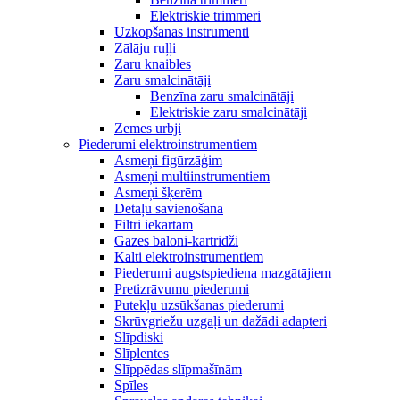
Elektriskie trimmeri
Uzkopšanas instrumenti
Zālāju ruļļi
Zaru knaibles
Zaru smalcinātāji
Benzīna zaru smalcinātāji
Elektriskie zaru smalcinātāji
Zemes urbji
Piederumi elektroinstrumentiem
Asmeņi figūrzāģim
Asmeņi multiinstrumentiem
Asmeņi šķerēm
Detaļu savienošana
Filtri iekārtām
Gāzes baloni-kartridži
Kalti elektroinstrumentiem
Piederumi augstspiediena mazgātājiem
Pretizrāvumu piederumi
Putekļu uzsūkšanas piederumi
Skrūvgriežu uzgaļi un dažādi adapteri
Slīpdiski
Slīplentes
Slīppēdas slīpmašīnām
Spīles