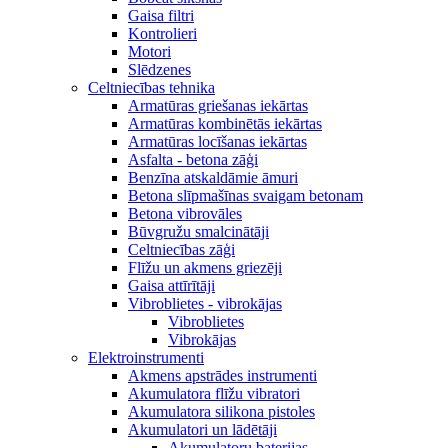
Gaisa filtri
Kontrolieri
Motori
Slēdzenes
Celtniecības tehnika
Armatūras griešanas iekārtas
Armatūras kombinētās iekārtas
Armatūras locīšanas iekārtas
Asfalta - betona zāģi
Benzīna atskaldāmie āmuri
Betona slīpmašīnas svaigam betonam
Betona vibrovāles
Būvgružu smalcinātāji
Celtniecības zāģi
Flīžu un akmens griezēji
Gaisa attīrītāji
Vibroblietes - vibrokājas
Vibroblietes
Vibrokājas
Elektroinstrumenti
Akmens apstrādes instrumenti
Akumulatora flīžu vibratori
Akumulatora silikona pistoles
Akumulatori un lādētāji
Akumulatoru baterijas