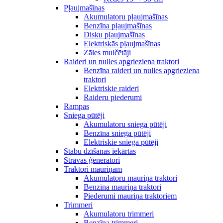
Pļaujmašīnas
Akumulatoru pļaujmašīnas
Benzīna pļaujmašīnas
Disku pļaujmašīnas
Elektriskās pļaujmašīnas
Zāles mulčētāji
Raideri un nulles apgrieziena traktori
Benzīna raideri un nulles apgrieziena
traktori
Elektriskie raideri
Raideru piederumi
Rampas
Sniega pūtēji
Akumulatoru sniega pūtēji
Benzīna sniega pūtēji
Elektriskie sniega pūtēji
Stabu dzīšanas iekārtas
Strāvas ģeneratori
Traktori mauriņam
Akumulatoru mauriņa traktori
Benzīna mauriņa traktori
Piederumi mauriņa traktoriem
Trimmeri
Akumulatoru trimmeri
Benzīna trimmeri