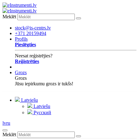
Meklēt
stock@is-centrs.lv
+371 20159494
Profils
Pieslēgties
Neesat reģistrējies?
Reģistrēties
Grozs
Grozs
Jūsu iepirkumu grozs ir tukšs!
Latviešu
Latviešu
Русский
lv
ru
Meklēt