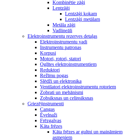
Kombinētie zāģi
Lentzāģi
Lentzāģi kokam
Lentzāģi metālam
Metāla zāģi
Vadlineāli
Elektroinstrumentu rezerves detaļas
Elektroinstrumentu vadi
Instrumentu patronas
Korpusi
Motori, rotori, statori
Oglītes elektroinstrumentiem
Reduktori
Režīmu pogas
Slēdži un elektronika
Ventilatori elektroinstrumentu rotoriem
Zobrati un mehānismi
Zobsiksnas un celiņsiksnas
Griezējinstrumenti
Cangas
Ēvelnaži
Frēzgalvas
Kāta frēzes
Kāta frēzes ar gultni un maināmiem
asmeņiem