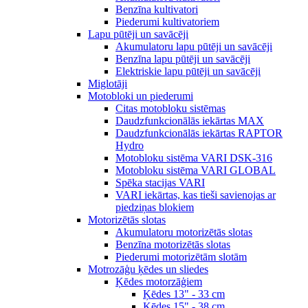
Benzīna kultivatori
Piederumi kultivatoriem
Lapu pūtēji un savācēji
Akumulatoru lapu pūtēji un savācēji
Benzīna lapu pūtēji un savācēji
Elektriskie lapu pūtēji un savācēji
Miglotāji
Motobloki un piederumi
Citas motobloku sistēmas
Daudzfunkcionālās iekārtas MAX
Daudzfunkcionālās iekārtas RAPTOR
Hydro
Motobloku sistēma VARI DSK-316
Motobloku sistēma VARI GLOBAL
Spēka stacijas VARI
VARI iekārtas, kas tieši savienojas ar
piedziņas blokiem
Motorizētās slotas
Akumulatoru motorizētās slotas
Benzīna motorizētās slotas
Piederumi motorizētām slotām
Motrozāģu ķēdes un sliedes
Ķēdes motorzāģiem
Ķēdes 13" - 33 cm
Ķēdes 15" - 38 cm