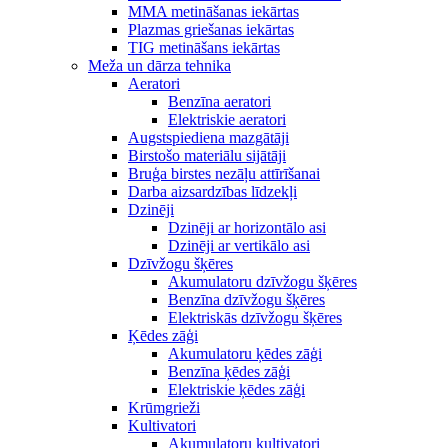
MMA metināšanas iekārtas
Plazmas griešanas iekārtas
TIG metināšans iekārtas
Meža un dārza tehnika
Aeratori
Benzīna aeratori
Elektriskie aeratori
Augstspiediena mazgātāji
Birstošo materiālu sijātāji
Bruģa birstes nezāļu attīrīšanai
Darba aizsardzības līdzekļi
Dzinēji
Dzinēji ar horizontālo asi
Dzinēji ar vertikālo asi
Dzīvžogu šķēres
Akumulatoru dzīvžogu šķēres
Benzīna dzīvžogu šķēres
Elektriskās dzīvžogu šķēres
Ķēdes zāģi
Akumulatoru ķēdes zāģi
Benzīna ķēdes zāģi
Elektriskie ķēdes zāģi
Krūmgrieži
Kultivatori
Akumulatoru kultivatori