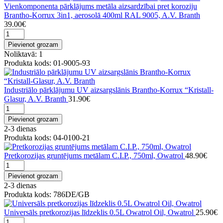
Vienkomponenta pārklājums metāla aizsardzībai pret koroziju
Brantho-Korrux 3in1, aerosolā 400ml RAL 9005, A.V. Branth
39.00€
Pievienot grozam
Noliktavā: 1
Produkta kods: 01-9005-93
Industriālo pārklājumu UV aizsargslānis Brantho-Korrux “Kristall-
Glasur, A.V. Branth
31.90€
Pievienot grozam
2-3 dienas
Produkta kods: 04-0100-21
Pretkorozijas gruntējums metālam C.I.P., 750ml, Owatrol
48.90€
Pievienot grozam
2-3 dienas
Produkta kods: 786DE/GB
Universāls pretkorozijas līdzeklis 0.5L Owatrol Oil, Owatrol
25.90€