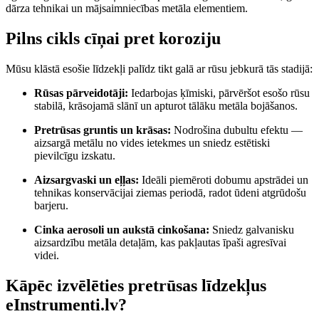
dārza tehnikai un mājsaimniecības metāla elementiem.
Pilns cikls cīņai pret koroziju
Mūsu klāstā esošie līdzekļi palīdz tikt galā ar rūsu jebkurā tās stadijā:
Rūsas pārveidotāji:
Iedarbojas ķīmiski, pārvēršot esošo rūsu
stabilā, krāsojamā slānī un apturot tālāku metāla bojāšanos.
Pretrūsas gruntis un krāsas:
Nodrošina dubultu efektu —
aizsargā metālu no vides ietekmes un sniedz estētiski
pievilcīgu izskatu.
Aizsargvaski un eļļas:
Ideāli piemēroti dobumu apstrādei un
tehnikas konservācijai ziemas periodā, radot ūdeni atgrūdošu
barjeru.
Cinka aerosoli un aukstā cinkošana:
Sniedz galvanisku
aizsardzību metāla detaļām, kas pakļautas īpaši agresīvai
videi.
Kāpēc izvēlēties pretrūsas līdzekļus
eInstrumenti.lv?