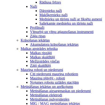
Rādiusa frēzes
Naži
Dārznieku naži
Makšķernieku naži
Mednieku un tūristu naži ar fiksētu asmeni
Saliekamie mednieku un tūristu naži
Profilnaži
Vītņurbji un vītņu atjaunošanas instrumenti
Zāģa ripas
Krāsošanas iekārtas
Akumulatora krāsošanas iekārtas
Malkas apstrādes tehnika
Malkas ripzāģi
Malkas skaldītāji
Mežizstrādes vinčas
Zāģi skaldītāji
Mauriņa roboti un piederumi
Citi piederumi mauriņa robotiem
Mauriņa pļāvēji - roboti
Nojumes robotu uzlādes stacijām
Metināšanas iekārtas un aprīkojums
Metināšanas aizsargmaskas un piederumi
Metināšanas elektrodi
Metināšanas pulverstieples
MIG / MAG metināšanas iekārtas