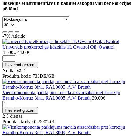
līdzekļus eInstrumenti.lv un baudiet sakoptu vidi bez korozijas
pēdām!
-7%
Atlaide
Universāls pretkorozijas līdzeklis 1L Owatrol Oil, Owatrol
41.00€
44.00€
Pievienot grozam
Noliktavā: 1
Produkta kods: 733DE/GB
Vienkomponenta pārklājums metāla aizsardzībai pret koroziju
Brantho-Korrux 3in1, RAL9005, A.V. Branth
39.00€
Pievienot grozam
2-3 dienas
Produkta kods: 01-9005-01