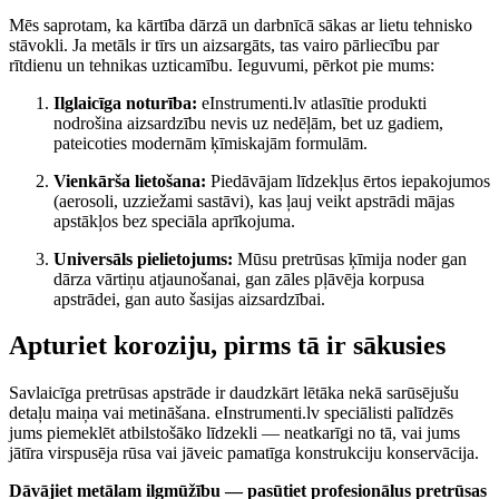
Mēs saprotam, ka kārtība dārzā un darbnīcā sākas ar lietu tehnisko
stāvokli. Ja metāls ir tīrs un aizsargāts, tas vairo pārliecību par
rītdienu un tehnikas uzticamību. Ieguvumi, pērkot pie mums:
Ilglaicīga noturība:
eInstrumenti.lv atlasītie produkti
nodrošina aizsardzību nevis uz nedēļām, bet uz gadiem,
pateicoties modernām ķīmiskajām formulām.
Vienkārša lietošana:
Piedāvājam līdzekļus ērtos iepakojumos
(aerosoli, uzziežami sastāvi), kas ļauj veikt apstrādi mājas
apstākļos bez speciāla aprīkojuma.
Universāls pielietojums:
Mūsu pretrūsas ķīmija noder gan
dārza vārtiņu atjaunošanai, gan zāles pļāvēja korpusa
apstrādei, gan auto šasijas aizsardzībai.
Apturiet koroziju, pirms tā ir sākusies
Savlaicīga pretrūsas apstrāde ir daudzkārt lētāka nekā sarūsējušu
detaļu maiņa vai metināšana. eInstrumenti.lv speciālisti palīdzēs
jums piemeklēt atbilstošāko līdzekli — neatkarīgi no tā, vai jums
jātīra virspusēja rūsa vai jāveic pamatīga konstrukciju konservācija.
Dāvājiet metālam ilgmūžību — pasūtiet profesionālus pretrūsas