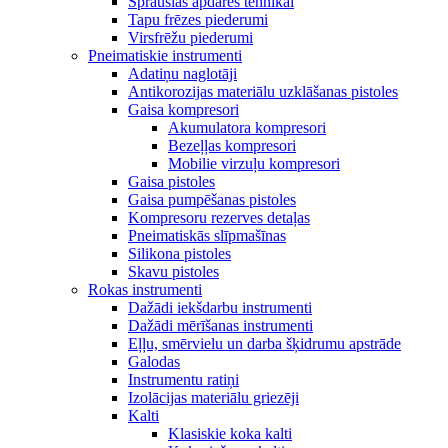
Sprauslas apdares tehnikai
Tapu frēzes piederumi
Virsfrēžu piederumi
Pneimatiskie instrumenti
Adatiņu naglotāji
Antikorozijas materiālu uzklāšanas pistoles
Gaisa kompresori
Akumulatora kompresori
Bezeļļas kompresori
Mobilie virzuļu kompresori
Gaisa pistoles
Gaisa pumpēšanas pistoles
Kompresoru rezerves detaļas
Pneimatiskās slīpmašīnas
Silikona pistoles
Skavu pistoles
Rokas instrumenti
Dažādi iekšdarbu instrumenti
Dažādi mērīšanas instrumenti
Eļļu, smērvielu un darba šķidrumu apstrāde
Galodas
Instrumentu ratiņi
Izolācijas materiālu griezēji
Kalti
Klasiskie koka kalti