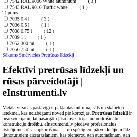
7542
RAL 9006 White aluminium
( 3 )
7543
RAL 9016 Traffic white
( 1 )
Tilpums
7035
0.4 l
( 3 )
7036
0.5 l
( 1 )
7038
0.75 l
( 12 )
7039
1 l
( 1 )
7052
300 ml
( 1 )
7056
750 ml
( 1 )
Sākums
Smērvielas
Pretrūsas līdzekļi
Efektīvi pretrūsas līdzekļi un
rūsas pārveidotāji |
eInstrumenti.lv
Metāla virsmas pastāvīgi ir pakļautas mitruma, sāls un skābekļa
ietekmei, kas neizbēgami noved pie korozijas.
Pretrūsas līdzekļi
ir
neaizvietojami, lai pasargātu jūsu investīcijas un nodrošinātu
konstrukciju drošību. eInstrumenti.lv piedāvā profesionālus
risinājumus rūsas apkarošanai — no spēcīgiem pārveidotājiem līdz
ilgnoturīgiem aizsargslāņiem, kas piemēroti gan automašīnām, gan