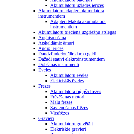
Akumulatoru uzlādes ierīces
Akumulatoru adapteri akumulatora
instrumentiem
Adapteri Makita akumulatora
instrumentiem
Akumulatoru trieciena uzgriežņu atslēgas
Apgaismošana
Atskaldāmie āmuri
Audio ierīces
Daudzfunkcionālie darba galdi
Dažādi statīvi elektroinstrumentiem
Dobšanas instrumenti
Ēveles
Akumulatoru ēveles
Elektriskās ēveles
Frēzes
Akumulatora riģipša frēzes
Frēzēšanas motori
Malu frēzes
Savienošanas frēzes
Virsfrēzes
Gravieri
Akumulatoru gravētāji
Elektriskie gravieri