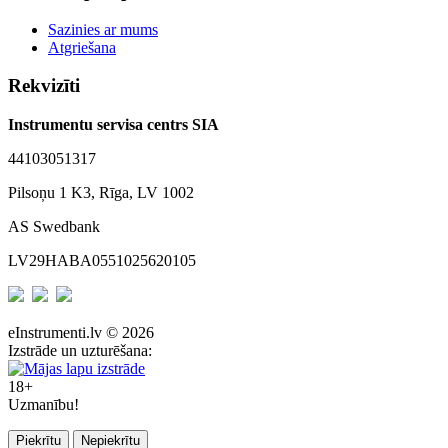
Sazinies ar mums
Atgriešana
Rekvizīti
Instrumentu servisa centrs SIA
44103051317
Pilsoņu 1 K3, Rīga, LV 1002
AS Swedbank
LV29HABA0551025620105
eInstrumenti.lv © 2026
Izstrāde un uzturēšana:
18+
Uzmanību!
Piekrītu
Nepiekrītu