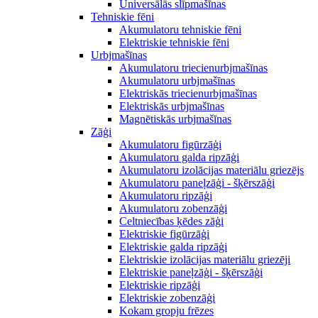
Universālās slīpmašīnas
Tehniskie fēni
Akumulatoru tehniskie fēni
Elektriskie tehniskie fēni
Urbjmašīnas
Akumulatoru triecienurbjmašīnas
Akumulatoru urbjmašīnas
Elektriskās triecienurbjmašīnas
Elektriskās urbjmašīnas
Magnētiskās urbjmašīnas
Zāģi
Akumulatoru figūrzāģi
Akumulatoru galda ripzāģi
Akumulatoru izolācijas materiālu griezējs
Akumulatoru paneļzāģi - šķērszāģi
Akumulatoru ripzāģi
Akumulatoru zobenzāģi
Celtniecības ķēdes zāģi
Elektriskie figūrzāģi
Elektriskie galda ripzāģi
Elektriskie izolācijas materiālu griezēji
Elektriskie paneļzāģi - šķērszāģi
Elektriskie ripzāģi
Elektriskie zobenzāģi
Kokam gropju frēzes