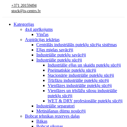
+371 20159494
stock@is-centrs.lv
Kategorijas
4x4 aprīkojums
Vinčas
Aspirācijas iekārtas
Centrālās industriālās putekļu sūcēja sistēmas
Eļļas miglas savācēji
Industriālie putekļu savācēji
Industriālie putekļu sūcēji
Industriālie eļļas un skaidu putekļu sūcēji
Pneimatiskie putekļu sūcēji
Stacionārie industriālie putekļu sūcēji
Trīzfāzu industriālie putekļu sūcēji
Vienfāzes industriālie putekļu sūcēji
Vienfāzes un trīsfāžu silosu industriālie
putekļu sūcēji
WET & DRY profesionālie putekļu sūcēji
Industriālie separatori
Metināšanas dūmu nosūcēji
Bobcat tehnikas rezerves daļas
Bākas
Bobcat siksnas