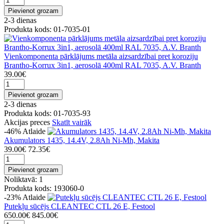
Pievienot grozam
2-3 dienas
Produkta kods: 01-7035-01
Vienkomponenta pārklājums metāla aizsardzībai pret koroziju
Brantho-Korrux 3in1, aerosolā 400ml RAL 7035, A.V. Branth
39.00€
Pievienot grozam
2-3 dienas
Produkta kods: 01-7035-93
Akcijas preces
Skatīt vairāk
-46%
Atlaide
Akumulators 1435, 14.4V, 2.8Ah Ni-Mh, Makita
39.00€
72.35€
Pievienot grozam
Noliktavā: 1
Produkta kods: 193060-0
-23%
Atlaide
Putekļu sūcējs CLEANTEC CTL 26 E, Festool
650.00€
845.00€