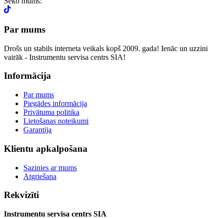
Seko mums:
Par mums
Drošs un stabils interneta veikals kopš 2009. gada! Ienāc un uzzini
vairāk - Instrumentu servisa centrs SIA!
Informācija
Par mums
Piegādes informācija
Privātuma politika
Lietošanas noteikumi
Garantija
Klientu apkalpošana
Sazinies ar mums
Atgriešana
Rekvizīti
Instrumentu servisa centrs SIA