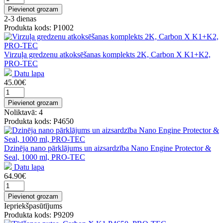
Pievienot grozam
2-3 dienas
Produkta kods: P1002
Virzuļa gredzenu atkoksēšanas komplekts 2K, Carbon X K1+K2,
PRO-TEC
Datu lapa
45.00€
Pievienot grozam
Noliktavā: 4
Produkta kods: P4650
Dzinēja nano pārklājums un aizsardzība Nano Engine Protector &
Seal, 1000 ml, PRO-TEC
Datu lapa
64.90€
Pievienot grozam
Iepriekšpasūtījums
Produkta kods: P9209