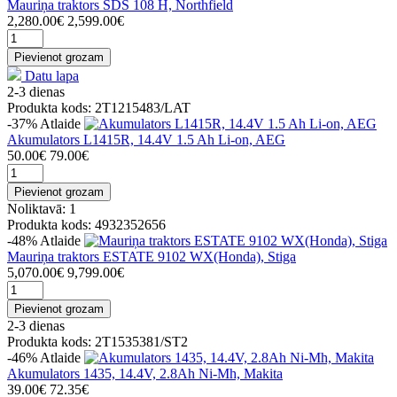
Mauriņa traktors SDS 108 H, Northfield
2,280.00€
2,599.00€
Pievienot grozam
Datu lapa
2-3 dienas
Produkta kods: 2T1215483/LAT
-37%
Atlaide
Akumulators L1415R, 14.4V 1.5 Ah Li-on, AEG
50.00€
79.00€
Pievienot grozam
Noliktavā: 1
Produkta kods: 4932352656
-48%
Atlaide
Mauriņa traktors ESTATE 9102 WX(Honda), Stiga
5,070.00€
9,799.00€
Pievienot grozam
2-3 dienas
Produkta kods: 2T1535381/ST2
-46%
Atlaide
Akumulators 1435, 14.4V, 2.8Ah Ni-Mh, Makita
39.00€
72.35€