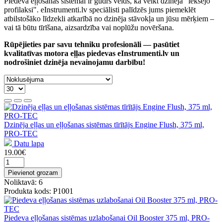
Piedeva eļļošanas sistēmai ir gudrs veids, kā veikt dzinēja "iekšējo
profilaksi". eInstrumenti.lv speciālisti palīdzēs jums piemeklēt
atbilstošāko līdzekli atkarībā no dzinēja stāvokļa un jūsu mērķiem –
vai tā būtu tīrīšana, aizsardzība vai noplūžu novēršana.
Rūpējieties par savu tehniku profesionāli — pasūtiet
kvalitatīvas motora eļļas piedevas eInstrumenti.lv un
nodrošiniet dzinēja nevainojamu darbību!
Dzinēja eļļas un eļļošanas sistēmas tīrītājs Engine Flush, 375 ml,
PRO-TEC
Datu lapa
19.00€
Pievienot grozam
Noliktavā: 6
Produkta kods: P1001
Piedeva eļļošanas sistēmas uzlabošanai Oil Booster 375 ml, PRO-