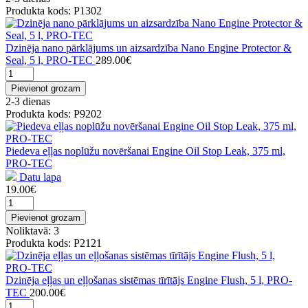
Produkta kods: P1302
Dzinēja nano pārklājums un aizsardzība Nano Engine Protector &
Seal, 5 l, PRO-TEC
289.00€
Pievienot grozam
2-3 dienas
Produkta kods: P9202
Piedeva eļļas noplūžu novēršanai Engine Oil Stop Leak, 375 ml,
PRO-TEC
Datu lapa
19.00€
Pievienot grozam
Noliktavā: 3
Produkta kods: P2121
Dzinēja eļļas un eļļošanas sistēmas tīrītājs Engine Flush, 5 l, PRO-
TEC
200.00€