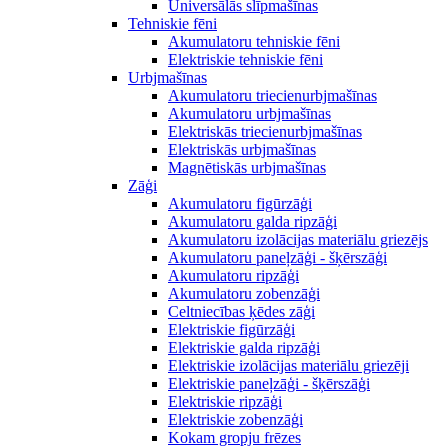
Universālās slīpmašīnas
Tehniskie fēni
Akumulatoru tehniskie fēni
Elektriskie tehniskie fēni
Urbjmašīnas
Akumulatoru triecienurbjmašīnas
Akumulatoru urbjmašīnas
Elektriskās triecienurbjmašīnas
Elektriskās urbjmašīnas
Magnētiskās urbjmašīnas
Zāģi
Akumulatoru figūrzāģi
Akumulatoru galda ripzāģi
Akumulatoru izolācijas materiālu griezējs
Akumulatoru paneļzāģi - šķērszāģi
Akumulatoru ripzāģi
Akumulatoru zobenzāģi
Celtniecības ķēdes zāģi
Elektriskie figūrzāģi
Elektriskie galda ripzāģi
Elektriskie izolācijas materiālu griezēji
Elektriskie paneļzāģi - šķērszāģi
Elektriskie ripzāģi
Elektriskie zobenzāģi
Kokam gropju frēzes