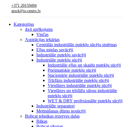
+371 20159494
stock@is-centrs.lv
Kategorijas
4x4 aprīkojums
Vinčas
Aspirācijas iekārtas
Centrālās industriālās putekļu sūcēja sistēmas
Eļļas miglas savācēji
Industriālie putekļu savācēji
Industriālie putekļu sūcēji
Industriālie eļļas un skaidu putekļu sūcēji
Pneimatiskie putekļu sūcēji
Stacionārie industriālie putekļu sūcēji
Trīzfāzu industriālie putekļu sūcēji
Vienfāzes industriālie putekļu sūcēji
Vienfāzes un trīsfāžu silosu industriālie
putekļu sūcēji
WET & DRY profesionālie putekļu sūcēji
Industriālie separatori
Metināšanas dūmu nosūcēji
Bobcat tehnikas rezerves daļas
Bākas
Bobcat siksnas