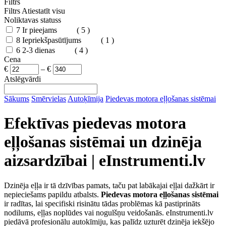
Filtrs
Filtrs
Atiestatīt visu
Noliktavas statuss
7
Ir pieejams
( 5 )
8
Iepriekšpasūtījums
( 1 )
6
2-3 dienas
( 4 )
Cena
€
–
€
Atslēgvārdi
Sākums
Smērvielas
Autoķīmija
Piedevas motora eļļošanas sistēmai
Efektīvas piedevas motora
eļļošanas sistēmai un dzinēja
aizsardzībai | eInstrumenti.lv
Dzinēja eļļa ir tā dzīvības pamats, taču pat labākajai eļļai dažkārt ir
nepieciešams papildu atbalsts.
Piedevas motora eļļošanas sistēmai
ir radītas, lai specifiski risinātu tādas problēmas kā pastiprināts
nodilums, eļļas noplūdes vai nogulšņu veidošanās. eInstrumenti.lv
piedāvā profesionālu autokīmiju, kas palīdz uzturēt dzinēja iekšējo