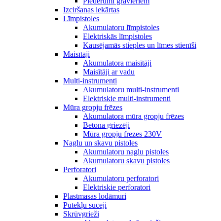
Piederumi gravieriem
Izciršanas iekārtas
Līmpistoles
Akumulatoru līmpistoles
Elektriskās līmpistoles
Kausējamās stieples un līmes stienīši
Maisītāji
Akumulatora maisītāji
Maisītāji ar vadu
Multi-instrumenti
Akumulatoru multi-instrumenti
Elektriskie multi-instrumenti
Mūra gropju frēzes
Akumulatora mūra gropju frēzes
Betona griezēji
Mūra gropju frezes 230V
Naglu un skavu pistoles
Akumulatoru naglu pistoles
Akumulatoru skavu pistoles
Perforatori
Akumulatoru perforatori
Elektriskie perforatori
Plastmasas lodāmuri
Putekļu sūcēji
Skrūvgrieži