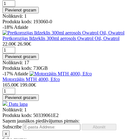
Pievienot grozam
Noliktavā: 1
Produkta kods: 193060-0
-18%
Atlaide
Pretkorozijas līdzeklis 300ml aerosols Owatrol Oil, Owatrol
22.00€
26.90€
Pievienot grozam
Noliktavā: 17
Produkta kods: 730GB
-17%
Atlaide
Motorzāģis MTH 4000, Efco
165.00€
199.00€
Pievienot grozam
Datu lapa
Noliktavā: 1
Produkta kods: 50339061E2
Saņem jaunākos piedāvājumus pirmais:
Subscribe
x