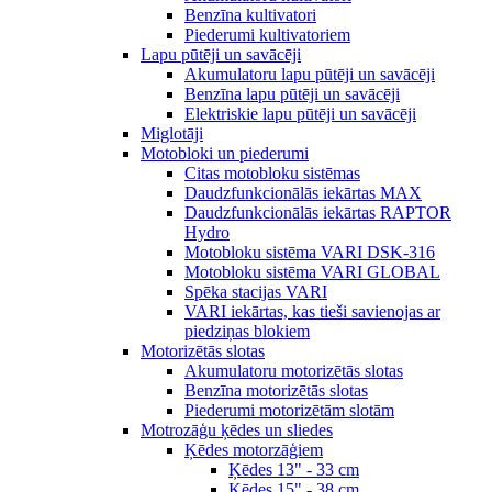
Benzīna kultivatori
Piederumi kultivatoriem
Lapu pūtēji un savācēji
Akumulatoru lapu pūtēji un savācēji
Benzīna lapu pūtēji un savācēji
Elektriskie lapu pūtēji un savācēji
Miglotāji
Motobloki un piederumi
Citas motobloku sistēmas
Daudzfunkcionālās iekārtas MAX
Daudzfunkcionālās iekārtas RAPTOR
Hydro
Motobloku sistēma VARI DSK-316
Motobloku sistēma VARI GLOBAL
Spēka stacijas VARI
VARI iekārtas, kas tieši savienojas ar
piedziņas blokiem
Motorizētās slotas
Akumulatoru motorizētās slotas
Benzīna motorizētās slotas
Piederumi motorizētām slotām
Motrozāģu ķēdes un sliedes
Ķēdes motorzāģiem
Ķēdes 13" - 33 cm
Ķēdes 15" - 38 cm