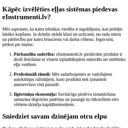
Kāpēc izvēlēties eļļas sistēmas piedevas
eInstrumenti.lv?
Mēs saprotam, ka katra tehnikas vienība ir ieguldījums, kas pelnījis
labāko kopšanu. Ja dzinējs strādā klusi un uzticami, tas rada mieru
un pārliecību par katru braucienu vai darba cēlienu. Ieguvumi,
pērkot pie mums:
Pārbaudīta saderība:
eInstrumenti.lv piedāvātie produkti ir
droši lietošanai ar visiem izplatītākajiem minerālo un sintētisko
eļļu veidiem.
Profesionāli zīmoli:
Mēs sadarbojamies ar vadošajiem
autokīmijas ražotājiem, kuru produkti tiek izmantoti
autoservisos visā pasaulē.
Ilgtermiņa ekonomija:
Savlaicīga piedevu izmantošana
samazina degvielas patēriņu un pasargā no tūkstošiem eiro
vērtiem dzinēja kapitālremontiem.
Sniedziet savam dzinējam otru elpu