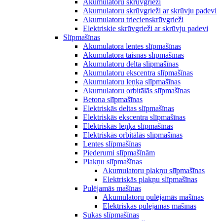
Akumulatoru skrūvgrieži
Akumulatoru skrūvgrieži ar skrūvju padevi
Akumulatoru triecienskrūvgrieži
Elektriskie skrūvgrieži ar skrūvju padevi
Slīpmašīnas
Akumulatora lentes slīpmašīnas
Akumulatora taisnās slīpmašīnas
Akumulatoru delta slīpmašīnas
Akumulatoru ekscentra slīpmašīnas
Akumulatoru leņķa slīpmašīnas
Akumulatoru orbitālās slīpmašīnas
Betona slīpmašīnas
Elektriskās deltas slīpmašīnas
Elektriskās ekscentra slīpmašīnas
Elektriskās leņķa slīpmašīnas
Elektriskās orbitālās slīpmašīnas
Lentes slīpmašīnas
Piederumi slīpmašīnām
Plakņu slīpmašīnas
Akumulatoru plakņu slīpmašīnas
Elektriskās plakņu slīpmašīnas
Pulējamās mašīnas
Akumulatoru pulējamās mašīnas
Elektriskās pulējamās mašīnas
Sukas slīpmašīnas