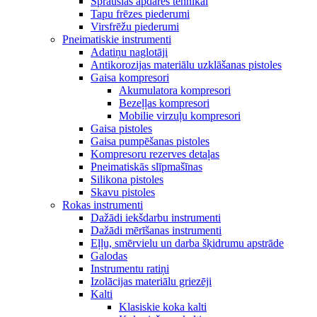
Sprauslas apdares tehnikai
Tapu frēzes piederumi
Virsfrēžu piederumi
Pneimatiskie instrumenti
Adatiņu naglotāji
Antikorozijas materiālu uzklāšanas pistoles
Gaisa kompresori
Akumulatora kompresori
Bezeļļas kompresori
Mobilie virzuļu kompresori
Gaisa pistoles
Gaisa pumpēšanas pistoles
Kompresoru rezerves detaļas
Pneimatiskās slīpmašīnas
Silikona pistoles
Skavu pistoles
Rokas instrumenti
Dažādi iekšdarbu instrumenti
Dažādi mērīšanas instrumenti
Eļļu, smērvielu un darba šķidrumu apstrāde
Galodas
Instrumentu ratiņi
Izolācijas materiālu griezēji
Kalti
Klasiskie koka kalti