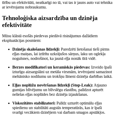
tīrību un efektivitāti, neatkarīgi no tā, vai tas ir jauns auto vai tehnika
ar ievērojamu nobraukumu.
Tehnoloģiska aizsardzība un dzinēja
efektivitāte
Mūsu klāstā esošās piedevas piedāvā risinājumus dažādiem
ekspluatācijas posmiem:
Dzinēja skalošanas līdzekļi:
Paredzēti lietošanai tieši pirms
eļļas maiņas, lai iztīrītu uzkrājušos sārņus, laku un oglekļa
nogulsnes, nodrošinot, ka jaunā eļļa nonāk tīrā vidē.
Berzes modifikatori un keramiskās piedevas:
Izveido īpaši
izturīgu aizsargslāni uz metāla virsmām, ievērojami samazinot
mehānisko nodilumu un trokšņu līmeni dzinēja darbības laikā.
Eļļas noplūžu novēršanas līdzekļi (Stop-Leak):
Atjauno
gumijas blīvējumu un blīvslēgu elastību, palīdzot apturēt
nelielas eļļas noplūdes bez dzinēja izjaukšanas.
Viskozitātes stabilizatori:
Palīdz uzturēt optimālu eļļas
spiedienu un stabilitāti augstās temperatūrās, kas ir īpaši
svarīgi vecākiem dzinējiem vai darbam smagos apstākļos.