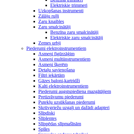
Elektriskie trimmeri
Uzkopšanas instrumenti
Zālāju ruļļi
Zaru knaibles
Zaru smalcinātāji
Benzīna zaru smalcinātāji
Elektriskie zaru smalcinātāji
Zemes urbji
Piederumi elektroinstrumentiem
Asmeņi figūrzāģim
Asmeņi multiinstrumentiem
Asmeņi šķerēm
Detaļu savienošana
Filtri iekārtām
Gāzes baloni-kartridži
Kalti elektroinstrumentiem
Piederumi augstspiediena mazgātājiem
Pretizrāvumu piederumi
Putekļu uzsūkšanas piederumi
Skrūvgriežu uzgaļi un dažādi adapteri
Slīpdiski
Slīplentes
Slīppēdas slīpmašīnām
Spīles