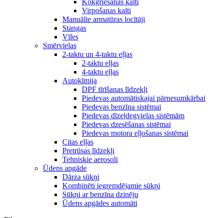
Kokgriešanas kalti
Virpošanas kalti
Manuālie armatūras locītāji
Stangas
Vīles
Smērvielas
2-taktu un 4-taktu eļļas
2-taktu eļļas
4-taktu eļļas
Autoķīmija
DPF tīrīšanas līdzekļi
Piedevas automātiskajai pārnesumkārbai
Piedevas benzīna sistēmai
Piedevas dīzeļdegvielas sistēmām
Piedevas dzesēšanas sistēmai
Piedevas motora eļļošanas sistēmai
Citas eļļas
Pretrūsas līdzekļi
Tehniskie aerosoli
Ūdens apgāde
Dārza sūkņi
Kombinēti iegremdējamie sūkņi
Sūkņi ar benzīna dzinēju
Ūdens apgādes automāti