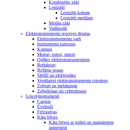
Kombinētie zāģi
Lentzāģi
Lentzāģi kokam
Lentzāģi metālam
Metāla zāģi
Vadlineāli
Elektroinstrumentu rezerves detaļas
Elektroinstrumentu vadi
Instrumentu patronas
Korpusi
Motori, rotori, statori
Oglītes elektroinstrumentiem
Reduktori
Režīmu pogas
Slēdži un elektronika
Ventilatori elektroinstrumentu rotoriem
Zobrati un mehānismi
Zobsiksnas un celiņsiksnas
Griezējinstrumenti
Cangas
Ēvelnaži
Frēzgalvas
Kāta frēzes
Kāta frēzes ar gultni un maināmiem
asmeņiem