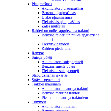
Pļaujmašīnas
Akumulatoru pļaujmašīnas
Benzīna pļaujmašīnas
Disku pļaujmašīnas
Elektriskās pļaujmašīnas
Zāles mulčētāji
Raideri un nulles apgrieziena traktori
Benzīna raideri un nulles apgrieziena
traktori
Elektriskie raideri
Raideru piederumi
Rampas
Sniega pūtēji
Akumulatoru sniega pūtēji
Benzīna sniega pūtēji
Elektriskie sniega pūtēji
Stabu dzīšanas iekārtas
Strāvas ģeneratori
Traktori mauriņam
Akumulatoru mauriņa traktori
Benzīna mauriņa traktori
Piederumi mauriņa traktoriem
Trimmeri
Akumulatoru trimmeri
Benzīna trimmeri