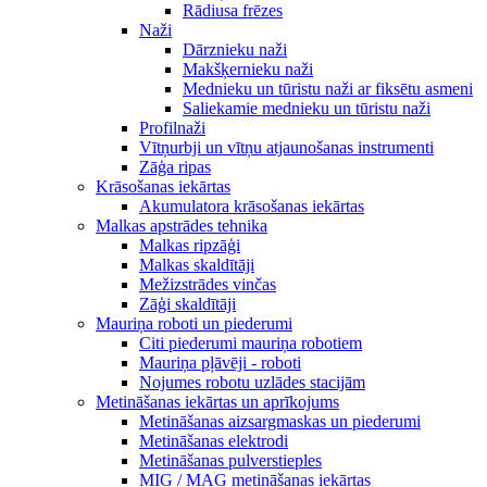
Rādiusa frēzes
Naži
Dārznieku naži
Makšķernieku naži
Mednieku un tūristu naži ar fiksētu asmeni
Saliekamie mednieku un tūristu naži
Profilnaži
Vītņurbji un vītņu atjaunošanas instrumenti
Zāģa ripas
Krāsošanas iekārtas
Akumulatora krāsošanas iekārtas
Malkas apstrādes tehnika
Malkas ripzāģi
Malkas skaldītāji
Mežizstrādes vinčas
Zāģi skaldītāji
Mauriņa roboti un piederumi
Citi piederumi mauriņa robotiem
Mauriņa pļāvēji - roboti
Nojumes robotu uzlādes stacijām
Metināšanas iekārtas un aprīkojums
Metināšanas aizsargmaskas un piederumi
Metināšanas elektrodi
Metināšanas pulverstieples
MIG / MAG metināšanas iekārtas