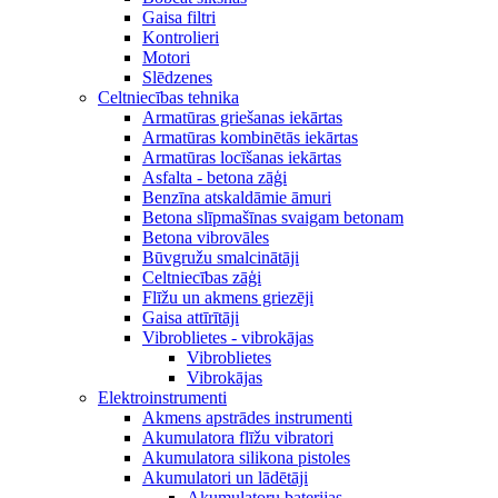
Gaisa filtri
Kontrolieri
Motori
Slēdzenes
Celtniecības tehnika
Armatūras griešanas iekārtas
Armatūras kombinētās iekārtas
Armatūras locīšanas iekārtas
Asfalta - betona zāģi
Benzīna atskaldāmie āmuri
Betona slīpmašīnas svaigam betonam
Betona vibrovāles
Būvgružu smalcinātāji
Celtniecības zāģi
Flīžu un akmens griezēji
Gaisa attīrītāji
Vibroblietes - vibrokājas
Vibroblietes
Vibrokājas
Elektroinstrumenti
Akmens apstrādes instrumenti
Akumulatora flīžu vibratori
Akumulatora silikona pistoles
Akumulatori un lādētāji
Akumulatoru baterijas