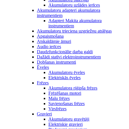
Akumulatoru uzlādes ierīces
Akumulatoru adapteri akumulatora
instrumentiem
Adapteri Makita akumulatora
instrumentiem
Akumulatoru trieciena uzgriežņu atslēgas
Apgaismošana
Atskaldāmie āmuri
Audio ierīces
Daudzfunkcionālie darba galdi
Dažādi statīvi elektroinstrumentiem
Dobšanas instrumenti
Ēveles
Akumulatoru ēveles
Elektriskās ēveles
Frēzes
Akumulatora riģipša frēzes
Frēzēšanas motori
Malu frēzes
Savienošanas frēzes
Virsfrēzes
Gravieri
Akumulatoru gravētāji
Elektriskie gravieri