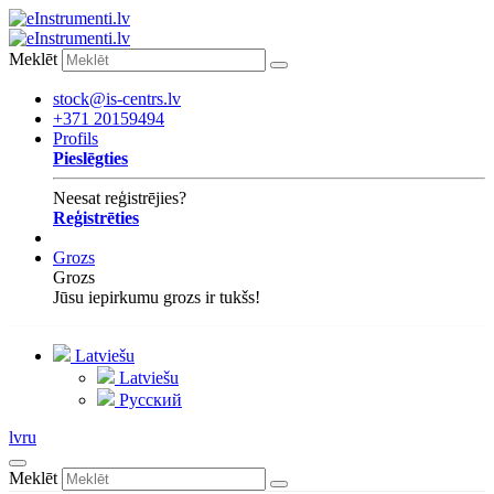
Meklēt
stock@is-centrs.lv
+371 20159494
Profils
Pieslēgties
Neesat reģistrējies?
Reģistrēties
Grozs
Grozs
Jūsu iepirkumu grozs ir tukšs!
Latviešu
Latviešu
Русский
lv
ru
Meklēt