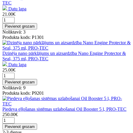
TEC
Datu lapa
21.00€
Pievienot grozam
Noliktavā: 3
Produkta kods: P1301
Dzinēja nano pārklājums un aizsardzība Nano Engine Protector &
Seal, 375 ml, PRO-TEC
Datu lapa
25.00€
Pievienot grozam
Noliktavā: 9
Produkta kods: P9201
Piedeva eļļošanas sistēmas uzlabošanai Oil Booster 5 l, PRO-TEC
250.00€
Pievienot grozam
2-3 dienas