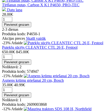
Tīrīšanas putas, Carbon X K1 P4650, PRO-TEC
Datu lapa
28.00€
Pievienot grozam
2-3 dienas
Produkta kods: P4650-1
Akcijas preces
Skatīt vairāk
-23%
Atlaide
Putekļu sūcējs CLEANTEC CTL 26 E, Festool
650.00€
845.00€
Pievienot grozam
Noliktavā: 2
Produkta kods: 574947
-15%
Atlaide
Asmens krūmu griešanai 20 cm, Bosch
35.00€
40.99€
Pievienot grozam
Noliktavā: 1
Produkta kods: 2609003868
-12%
Atlaide