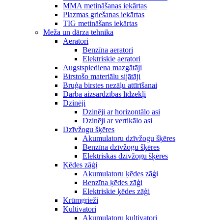
MMA metināšanas iekārtas
Plazmas griešanas iekārtas
TIG metināšans iekārtas
Meža un dārza tehnika
Aeratori
Benzīna aeratori
Elektriskie aeratori
Augstspiediena mazgātāji
Birstošo materiālu sijātāji
Bruģa birstes nezāļu attīrīšanai
Darba aizsardzības līdzekļi
Dzinēji
Dzinēji ar horizontālo asi
Dzinēji ar vertikālo asi
Dzīvžogu šķēres
Akumulatoru dzīvžogu šķēres
Benzīna dzīvžogu šķēres
Elektriskās dzīvžogu šķēres
Ķēdes zāģi
Akumulatoru ķēdes zāģi
Benzīna ķēdes zāģi
Elektriskie ķēdes zāģi
Krūmgrieži
Kultivatori
Akumulatoru kultivatori