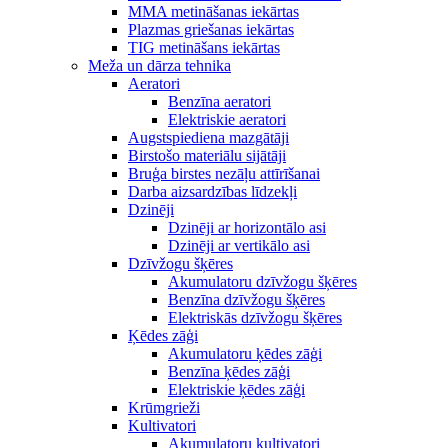
MMA metināšanas iekārtas
Plazmas griešanas iekārtas
TIG metināšans iekārtas
Meža un dārza tehnika
Aeratori
Benzīna aeratori
Elektriskie aeratori
Augstspiediena mazgātāji
Birstošo materiālu sijātāji
Bruģa birstes nezāļu attīrīšanai
Darba aizsardzības līdzekļi
Dzinēji
Dzinēji ar horizontālo asi
Dzinēji ar vertikālo asi
Dzīvžogu šķēres
Akumulatoru dzīvžogu šķēres
Benzīna dzīvžogu šķēres
Elektriskās dzīvžogu šķēres
Ķēdes zāģi
Akumulatoru ķēdes zāģi
Benzīna ķēdes zāģi
Elektriskie ķēdes zāģi
Krūmgrieži
Kultivatori
Akumulatoru kultivatori