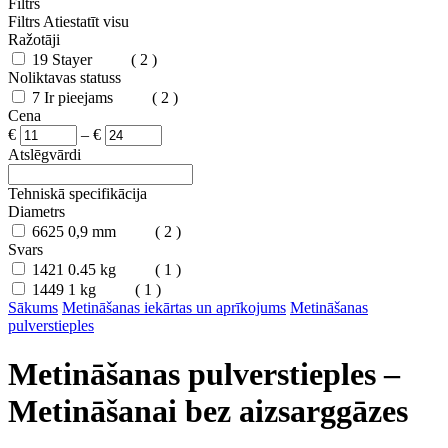
Filtrs
Filtrs
Atiestatīt visu
Ražotāji
19
Stayer
( 2 )
Noliktavas statuss
7
Ir pieejams
( 2 )
Cena
€
–
€
Atslēgvārdi
Tehniskā specifikācija
Diametrs
6625
0,9 mm
( 2 )
Svars
1421
0.45 kg
( 1 )
1449
1 kg
( 1 )
Sākums
Metināšanas iekārtas un aprīkojums
Metināšanas
pulverstieples
Metināšanas pulverstieples –
Metināšanai bez aizsarggāzes