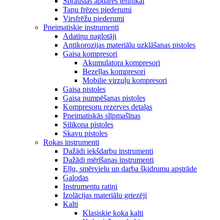
Sprauslas apdares tehnikai
Tapu frēzes piederumi
Virsfrēžu piederumi
Pneimatiskie instrumenti
Adatiņu naglotāji
Antikorozijas materiālu uzklāšanas pistoles
Gaisa kompresori
Akumulatora kompresori
Bezeļļas kompresori
Mobilie virzuļu kompresori
Gaisa pistoles
Gaisa pumpēšanas pistoles
Kompresoru rezerves detaļas
Pneimatiskās slīpmašīnas
Silikona pistoles
Skavu pistoles
Rokas instrumenti
Dažādi iekšdarbu instrumenti
Dažādi mērīšanas instrumenti
Eļļu, smērvielu un darba šķidrumu apstrāde
Galodas
Instrumentu ratiņi
Izolācijas materiālu griezēji
Kalti
Klasiskie koka kalti