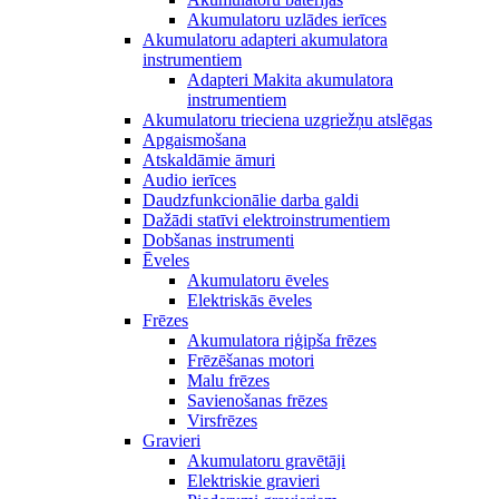
Akumulatoru uzlādes ierīces
Akumulatoru adapteri akumulatora
instrumentiem
Adapteri Makita akumulatora
instrumentiem
Akumulatoru trieciena uzgriežņu atslēgas
Apgaismošana
Atskaldāmie āmuri
Audio ierīces
Daudzfunkcionālie darba galdi
Dažādi statīvi elektroinstrumentiem
Dobšanas instrumenti
Ēveles
Akumulatoru ēveles
Elektriskās ēveles
Frēzes
Akumulatora riģipša frēzes
Frēzēšanas motori
Malu frēzes
Savienošanas frēzes
Virsfrēzes
Gravieri
Akumulatoru gravētāji
Elektriskie gravieri