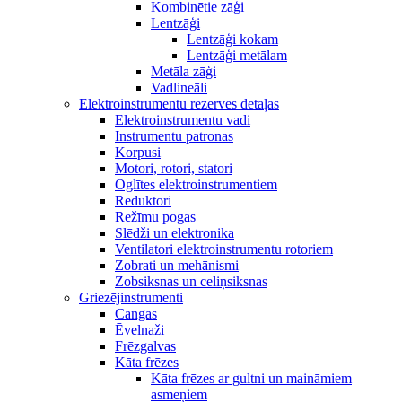
Kombinētie zāģi
Lentzāģi
Lentzāģi kokam
Lentzāģi metālam
Metāla zāģi
Vadlineāli
Elektroinstrumentu rezerves detaļas
Elektroinstrumentu vadi
Instrumentu patronas
Korpusi
Motori, rotori, statori
Oglītes elektroinstrumentiem
Reduktori
Režīmu pogas
Slēdži un elektronika
Ventilatori elektroinstrumentu rotoriem
Zobrati un mehānismi
Zobsiksnas un celiņsiksnas
Griezējinstrumenti
Cangas
Ēvelnaži
Frēzgalvas
Kāta frēzes
Kāta frēzes ar gultni un maināmiem
asmeņiem