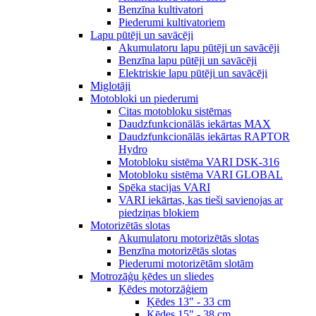
Benzīna kultivatori
Piederumi kultivatoriem
Lapu pūtēji un savācēji
Akumulatoru lapu pūtēji un savācēji
Benzīna lapu pūtēji un savācēji
Elektriskie lapu pūtēji un savācēji
Miglotāji
Motobloki un piederumi
Citas motobloku sistēmas
Daudzfunkcionālās iekārtas MAX
Daudzfunkcionālās iekārtas RAPTOR
Hydro
Motobloku sistēma VARI DSK-316
Motobloku sistēma VARI GLOBAL
Spēka stacijas VARI
VARI iekārtas, kas tieši savienojas ar
piedziņas blokiem
Motorizētās slotas
Akumulatoru motorizētās slotas
Benzīna motorizētās slotas
Piederumi motorizētām slotām
Motrozāģu ķēdes un sliedes
Ķēdes motorzāģiem
Ķēdes 13" - 33 cm
Ķēdes 15" - 38 cm