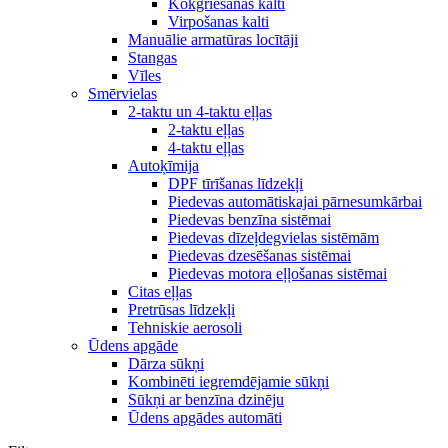
Kokgriešanas kalti
Virpošanas kalti
Manuālie armatūras locītāji
Stangas
Vīles
Smērvielas
2-taktu un 4-taktu eļļas
2-taktu eļļas
4-taktu eļļas
Autoķīmija
DPF tīrīšanas līdzekļi
Piedevas automātiskajai pārnesumkārbai
Piedevas benzīna sistēmai
Piedevas dīzeļdegvielas sistēmām
Piedevas dzesēšanas sistēmai
Piedevas motora eļļošanas sistēmai
Citas eļļas
Pretrūsas līdzekļi
Tehniskie aerosoli
Ūdens apgāde
Dārza sūkņi
Kombinēti iegremdējamie sūkņi
Sūkņi ar benzīna dzinēju
Ūdens apgādes automāti