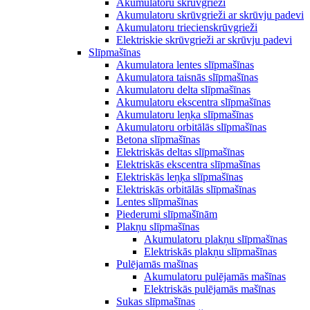
Akumulatoru skrūvgrieži
Akumulatoru skrūvgrieži ar skrūvju padevi
Akumulatoru triecienskrūvgrieži
Elektriskie skrūvgrieži ar skrūvju padevi
Slīpmašīnas
Akumulatora lentes slīpmašīnas
Akumulatora taisnās slīpmašīnas
Akumulatoru delta slīpmašīnas
Akumulatoru ekscentra slīpmašīnas
Akumulatoru leņķa slīpmašīnas
Akumulatoru orbitālās slīpmašīnas
Betona slīpmašīnas
Elektriskās deltas slīpmašīnas
Elektriskās ekscentra slīpmašīnas
Elektriskās leņķa slīpmašīnas
Elektriskās orbitālās slīpmašīnas
Lentes slīpmašīnas
Piederumi slīpmašīnām
Plakņu slīpmašīnas
Akumulatoru plakņu slīpmašīnas
Elektriskās plakņu slīpmašīnas
Pulējamās mašīnas
Akumulatoru pulējamās mašīnas
Elektriskās pulējamās mašīnas
Sukas slīpmašīnas