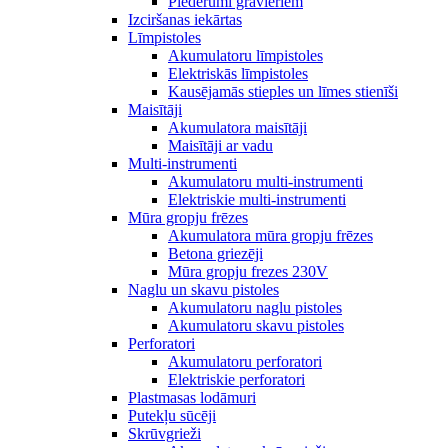
Piederumi gravieriem
Izciršanas iekārtas
Līmpistoles
Akumulatoru līmpistoles
Elektriskās līmpistoles
Kausējamās stieples un līmes stienīši
Maisītāji
Akumulatora maisītāji
Maisītāji ar vadu
Multi-instrumenti
Akumulatoru multi-instrumenti
Elektriskie multi-instrumenti
Mūra gropju frēzes
Akumulatora mūra gropju frēzes
Betona griezēji
Mūra gropju frezes 230V
Naglu un skavu pistoles
Akumulatoru naglu pistoles
Akumulatoru skavu pistoles
Perforatori
Akumulatoru perforatori
Elektriskie perforatori
Plastmasas lodāmuri
Putekļu sūcēji
Skrūvgrieži