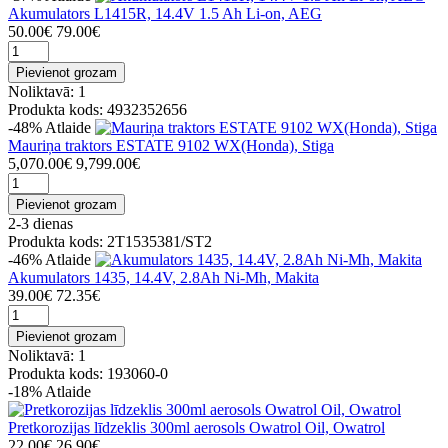
Akumulators L1415R, 14.4V 1.5 Ah Li-on, AEG
50.00€
79.00€
Pievienot grozam
Noliktavā: 1
Produkta kods: 4932352656
-48%
Atlaide
Mauriņa traktors ESTATE 9102 WX(Honda), Stiga
5,070.00€
9,799.00€
Pievienot grozam
2-3 dienas
Produkta kods: 2T1535381/ST2
-46%
Atlaide
Akumulators 1435, 14.4V, 2.8Ah Ni-Mh, Makita
39.00€
72.35€
Pievienot grozam
Noliktavā: 1
Produkta kods: 193060-0
-18%
Atlaide
Pretkorozijas līdzeklis 300ml aerosols Owatrol Oil, Owatrol
22.00€
26.90€