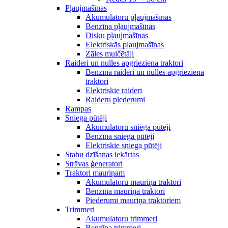
Pļaujmašīnas
Akumulatoru pļaujmašīnas
Benzīna pļaujmašīnas
Disku pļaujmašīnas
Elektriskās pļaujmašīnas
Zāles mulčētāji
Raideri un nulles apgrieziena traktori
Benzīna raideri un nulles apgrieziena
traktori
Elektriskie raideri
Raideru piederumi
Rampas
Sniega pūtēji
Akumulatoru sniega pūtēji
Benzīna sniega pūtēji
Elektriskie sniega pūtēji
Stabu dzīšanas iekārtas
Strāvas ģeneratori
Traktori mauriņam
Akumulatoru mauriņa traktori
Benzīna mauriņa traktori
Piederumi mauriņa traktoriem
Trimmeri
Akumulatoru trimmeri
Benzīna trimmeri