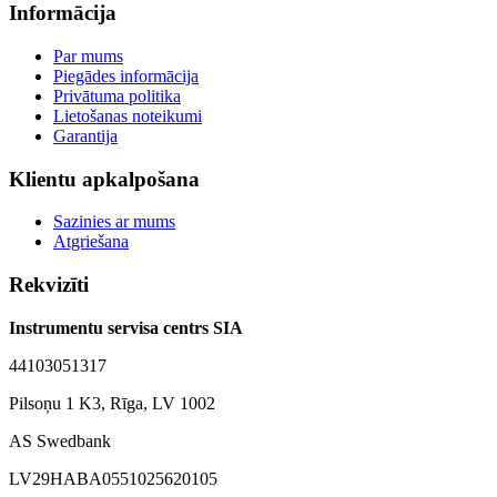
Informācija
Par mums
Piegādes informācija
Privātuma politika
Lietošanas noteikumi
Garantija
Klientu apkalpošana
Sazinies ar mums
Atgriešana
Rekvizīti
Instrumentu servisa centrs SIA
44103051317
Pilsoņu 1 K3, Rīga, LV 1002
AS Swedbank
LV29HABA0551025620105