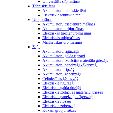
Universālās slīpmašīnas
Tehniskie fēni
Akumulatoru tehniskie fēni
Elektriskie tehniskie fēni
Urbjmašīnas
Akumulatoru triecienurbjmašīnas
Akumulatoru urbjmašīnas
Elektriskās triecienurbjmašīnas
Elektriskās urbjmašīnas
Magnētiskās urbjmašīnas
Zāģi
Akumulatoru figūrzāģi
Akumulatoru galda ripzāģi
Akumulatoru izolācijas materiālu griezējs
Akumulatoru paneļzāģi - šķērszāģi
Akumulatoru ripzāģi
Akumulatoru zobenzāģi
Celtniecības ķēdes zāģi
Elektriskie figūrzāģi
Elektriskie galda ripzāģi
Elektriskie izolācijas materiālu griezēji
Elektriskie paneļzāģi - šķērszāģi
Elektriskie ripzāģi
Elektriskie zobenzāģi
Kokam gropju frēzes