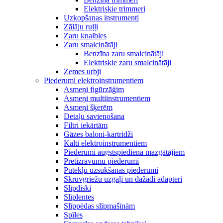
Elektriskie trimmeri
Uzkopšanas instrumenti
Zālāju ruļļi
Zaru knaibles
Zaru smalcinātāji
Benzīna zaru smalcinātāji
Elektriskie zaru smalcinātāji
Zemes urbji
Piederumi elektroinstrumentiem
Asmeņi figūrzāģim
Asmeņi multiinstrumentiem
Asmeņi šķerēm
Detaļu savienošana
Filtri iekārtām
Gāzes baloni-kartridži
Kalti elektroinstrumentiem
Piederumi augstspiediena mazgātājiem
Pretizrāvumu piederumi
Putekļu uzsūkšanas piederumi
Skrūvgriežu uzgaļi un dažādi adapteri
Slīpdiski
Slīplentes
Slīppēdas slīpmašīnām
Spīles