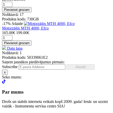
Pievienot grozam
Noliktavā: 17
Produkta kods: 730GB
-17%
Atlaide
Motorzāģis MTH 4000, Efco
165.00€
199.00€
Pievienot grozam
Datu lapa
Noliktavā: 1
Produkta kods: 50339061E2
Saņem jaunākos piedāvājumus pirmais:
Subscribe
x
Seko mums:
Par mums
Drošs un stabils interneta veikals kopš 2009. gada! Ienāc un uzzini
vairāk - Instrumentu servisa centrs SIA!