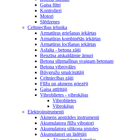
Gaisa filtri
Kontrolieri
Motori
Slēdzenes
Celtniecības tehnika
Armatūras griešanas iekārtas
Armatūras kombinētās iekārtas
Armatūras locīšanas iekārtas
Asfalta - betona zāģi
Benzīna atskaldāmie āmuri
Betona slīpmašīnas svaigam betonam
Betona vibrovāles
Būvgružu smalcinātāji
Celtniecības zāģi
Flīžu un akmens griezēji
Gaisa attīrītāji
Vibroblietes - vibrokājas
Vibroblietes
Vibrokājas
Elektroinstrumenti
Akmens apstrādes instrumenti
Akumulatora flīžu vibratori
Akumulatora silikona pistoles
Akumulatori un lādētāji
Akumulatoru baterijas