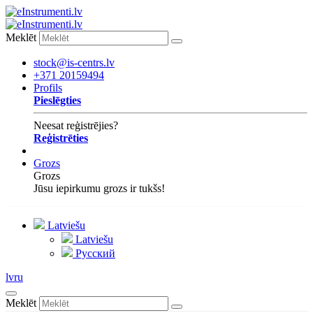
Meklēt
stock@is-centrs.lv
+371 20159494
Profils
Pieslēgties
Neesat reģistrējies?
Reģistrēties
Grozs
Grozs
Jūsu iepirkumu grozs ir tukšs!
Latviešu
Latviešu
Русский
lv
ru
Meklēt