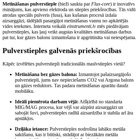
Metināšanas pulverstieple
(bieži saukta par
Flux-core
) ir inovatīvs
risinājums, kas apvieno elektroda un stieples priekšrocības. Tās vidū
atrodas speciāls pulveris (fusa), kas kušanas procesā izdala
aizsarggāzi, tādējādi pasargājot metināšanas vannu no apkārtējās
vides ietekmes. Interneta veikalā
einstrumenti.lv
mēs piedāvājam
pulverstieples, kas ļauj veikt augstas kvalitātes metināšanas darbus
pat tur, kur gāzes balonu izmantošana ir apgrūtināta vai neiespējama.
Pulverstieples galvenās priekšrocības
Kāpēc izvēlēties pulverstiepli tradicionālās masīvstieples vietā?
Metināšana bez gāzes balona:
Izmantojot pašaizsargājošo
pulverstiepli, jums nav nepieciešams CO2 vai Argona balons
un gāzes reduktors. Tas padara metināšanas aparātu daudz
mobilāku.
Ideāli piemērota darbam vējā:
Atšķirībā no standarta
MIG/MAG procesa, kur vējš var aizpūst aizsarggāzi un
sabojāt šuvi, pulverstieples radītā aizsardzība ir stabila arī āra
apstākļos.
Dziļāka ietauce:
Pulverstieples nodrošina labāku metāla
sakūšanu, kas ir būtiski, strādājot ar biezākām metāla