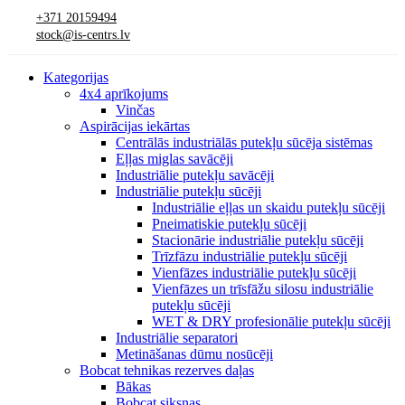
+371 20159494
stock@is-centrs.lv
Kategorijas
4x4 aprīkojums
Vinčas
Aspirācijas iekārtas
Centrālās industriālās putekļu sūcēja sistēmas
Eļļas miglas savācēji
Industriālie putekļu savācēji
Industriālie putekļu sūcēji
Industriālie eļļas un skaidu putekļu sūcēji
Pneimatiskie putekļu sūcēji
Stacionārie industriālie putekļu sūcēji
Trīzfāzu industriālie putekļu sūcēji
Vienfāzes industriālie putekļu sūcēji
Vienfāzes un trīsfāžu silosu industriālie
putekļu sūcēji
WET & DRY profesionālie putekļu sūcēji
Industriālie separatori
Metināšanas dūmu nosūcēji
Bobcat tehnikas rezerves daļas
Bākas
Bobcat siksnas