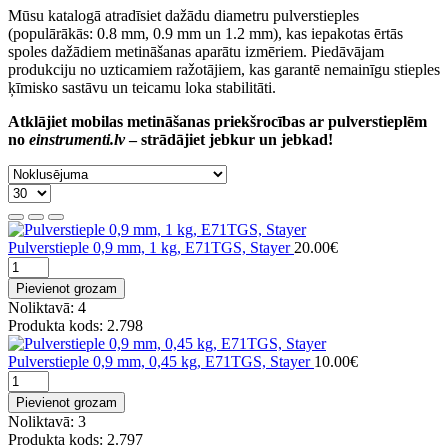
Mūsu katalogā atradīsiet dažādu diametru pulverstieples
(populārākās: 0.8 mm, 0.9 mm un 1.2 mm), kas iepakotas ērtās
spoles dažādiem metināšanas aparātu izmēriem. Piedāvājam
produkciju no uzticamiem ražotājiem, kas garantē nemainīgu stieples
ķīmisko sastāvu un teicamu loka stabilitāti.
Atklājiet mobilas metināšanas priekšrocības ar pulverstieplēm
no
einstrumenti.lv
– strādājiet jebkur un jebkad!
Pulverstieple 0,9 mm, 1 kg, E71TGS, Stayer
20.00€
Pievienot grozam
Noliktavā: 4
Produkta kods: 2.798
Pulverstieple 0,9 mm, 0,45 kg, E71TGS, Stayer
10.00€
Pievienot grozam
Noliktavā: 3
Produkta kods: 2.797