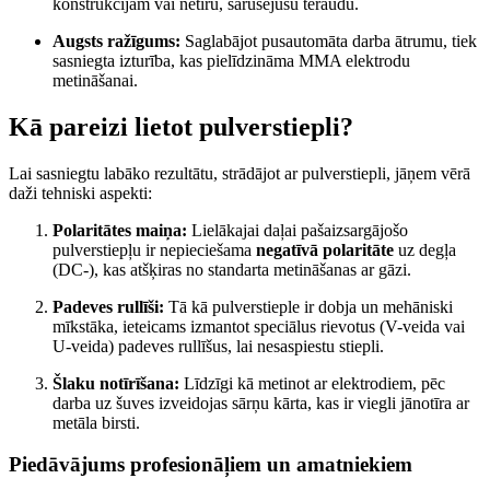
konstrukcijām vai netīru, sarūsējušu tēraudu.
Augsts ražīgums:
Saglabājot pusautomāta darba ātrumu, tiek
sasniegta izturība, kas pielīdzināma MMA elektrodu
metināšanai.
Kā pareizi lietot pulverstiepli?
Lai sasniegtu labāko rezultātu, strādājot ar pulverstiepli, jāņem vērā
daži tehniski aspekti:
Polaritātes maiņa:
Lielākajai daļai pašaizsargājošo
pulverstiepļu ir nepieciešama
negatīvā polaritāte
uz degļa
(DC-), kas atšķiras no standarta metināšanas ar gāzi.
Padeves rullīši:
Tā kā pulverstieple ir dobja un mehāniski
mīkstāka, ieteicams izmantot speciālus rievotus (V-veida vai
U-veida) padeves rullīšus, lai nesaspiestu stiepli.
Šlaku notīrīšana:
Līdzīgi kā metinot ar elektrodiem, pēc
darba uz šuves izveidojas sārņu kārta, kas ir viegli jānotīra ar
metāla birsti.
Piedāvājums profesionāļiem un amatniekiem