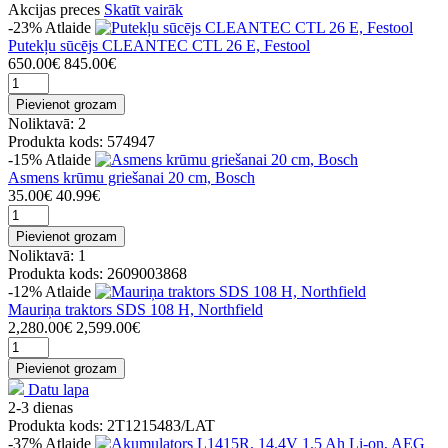
Akcijas preces
Skatīt vairāk
-23%
Atlaide
Putekļu sūcējs CLEANTEC CTL 26 E, Festool
650.00€
845.00€
Pievienot grozam
Noliktavā: 2
Produkta kods: 574947
-15%
Atlaide
Asmens krūmu griešanai 20 cm, Bosch
35.00€
40.99€
Pievienot grozam
Noliktavā: 1
Produkta kods: 2609003868
-12%
Atlaide
Mauriņa traktors SDS 108 H, Northfield
2,280.00€
2,599.00€
Pievienot grozam
Datu lapa
2-3 dienas
Produkta kods: 2T1215483/LAT
-37%
Atlaide