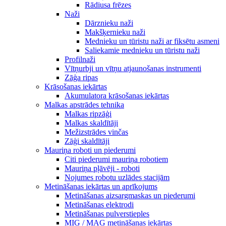
Rādiusa frēzes
Naži
Dārznieku naži
Makšķernieku naži
Mednieku un tūristu naži ar fiksētu asmeni
Saliekamie mednieku un tūristu naži
Profilnaži
Vītņurbji un vītņu atjaunošanas instrumenti
Zāģa ripas
Krāsošanas iekārtas
Akumulatora krāsošanas iekārtas
Malkas apstrādes tehnika
Malkas ripzāģi
Malkas skaldītāji
Mežizstrādes vinčas
Zāģi skaldītāji
Mauriņa roboti un piederumi
Citi piederumi mauriņa robotiem
Mauriņa pļāvēji - roboti
Nojumes robotu uzlādes stacijām
Metināšanas iekārtas un aprīkojums
Metināšanas aizsargmaskas un piederumi
Metināšanas elektrodi
Metināšanas pulverstieples
MIG / MAG metināšanas iekārtas