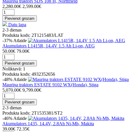
Mauriņa traktors SDS 108 H, Northfield
2,280.00€
2,599.00€
Pievienot grozam
Datu lapa
2-3 dienas
Produkta kods: 2T1215483/LAT
-37%
Atlaide
Akumulators L1415R, 14.4V 1.5 Ah Li-on, AEG
50.00€
79.00€
Pievienot grozam
Noliktavā: 1
Produkta kods: 4932352656
-48%
Atlaide
Mauriņa traktors ESTATE 9102 WX(Honda), Stiga
5,070.00€
9,799.00€
Pievienot grozam
2-3 dienas
Produkta kods: 2T1535381/ST2
-46%
Atlaide
Akumulators 1435, 14.4V, 2.8Ah Ni-Mh, Makita
39.00€
72.35€