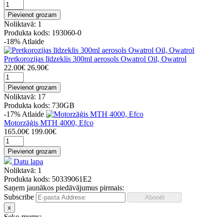
Pievienot grozam
Noliktavā: 1
Produkta kods: 193060-0
-18%
Atlaide
Pretkorozijas līdzeklis 300ml aerosols Owatrol Oil, Owatrol
22.00€
26.90€
Pievienot grozam
Noliktavā: 17
Produkta kods: 730GB
-17%
Atlaide
Motorzāģis MTH 4000, Efco
165.00€
199.00€
Pievienot grozam
Datu lapa
Noliktavā: 1
Produkta kods: 50339061E2
Saņem jaunākos piedāvājumus pirmais:
Subscribe
x
Seko mums: