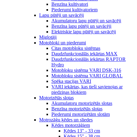
Benzīna kultivatori
Piederumi kultivatoriem
Lapu pūtēji un savācēji
Akumulatoru lapu pūtēji un savācēji
Benzīna lapu pūtēji un savācēji
Elektriskie lapu pūtēji un savācēji
Miglotāji
Motobloki un piederumi
Citas motobloku sistēmas
Daudzfunkcionālās iekārtas MAX
Daudzfunkcionālās iekārtas RAPTOR
Hydro
Motobloku sistēma VARI DSK-316
Motobloku sistēma VARI GLOBAL
Spēka stacijas VARI
VARI iekārtas, kas tieši savienojas ar
piedziņas blokiem
Motorizētās slotas
Akumulatoru motorizētās slotas
Benzīna motorizētās slotas
Piederumi motorizētām slotām
Motrozāģu ķēdes un sliedes
Ķēdes motorzāģiem
Ķēdes 13" - 33 cm
Ķēdes 15" - 38 cm