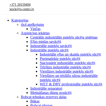
+371 20159494
stock@is-centrs.lv
Kategorijas
4x4 aprīkojums
Vinčas
Aspirācijas iekārtas
Centrālās industriālās putekļu sūcēja sistēmas
Eļļas miglas savācēji
Industriālie putekļu savācēji
Industriālie putekļu sūcēji
Industriālie eļļas un skaidu putekļu sūcēji
Pneimatiskie putekļu sūcēji
Stacionārie industriālie putekļu sūcēji
Trīzfāzu industriālie putekļu sūcēji
Vienfāzes industriālie putekļu sūcēji
Vienfāzes un trīsfāžu silosu industriālie
putekļu sūcēji
WET & DRY profesionālie putekļu sūcēji
Industriālie separatori
Metināšanas dūmu nosūcēji
Bobcat tehnikas rezerves daļas
Bākas
Bobcat siksnas