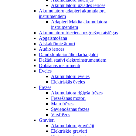
Akumulatoru uzlādes ierīces
Akumulatoru adapteri akumulatora
instrumentiem
Adapteri Makita akumulatora
instrumentiem
Akumulatoru trieciena uzgriežņu atslēgas
Apgaismošana
Atskaldāmie āmuri
Audio ierīces
Daudzfunkcionālie darba galdi
Dažādi statīvi elektroinstrumentiem
Dobšanas instrumenti
Ēveles
Akumulatoru ēveles
Elektriskās ēveles
Frēzes
Akumulatora riģipša frēzes
Frēzēšanas motori
Malu frēzes
Savienošanas frēzes
Virsfrēzes
Gravieri
Akumulatoru gravētāji
Elektriskie gravieri