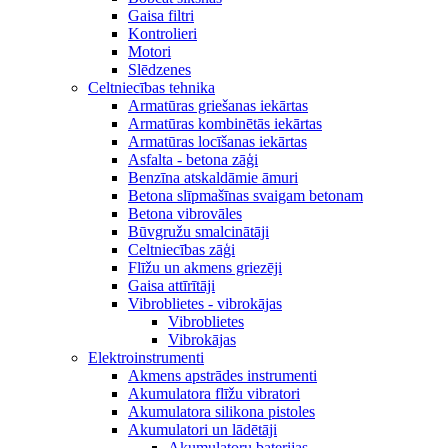
Gaisa filtri
Kontrolieri
Motori
Slēdzenes
Celtniecības tehnika
Armatūras griešanas iekārtas
Armatūras kombinētās iekārtas
Armatūras locīšanas iekārtas
Asfalta - betona zāģi
Benzīna atskaldāmie āmuri
Betona slīpmašīnas svaigam betonam
Betona vibrovāles
Būvgružu smalcinātāji
Celtniecības zāģi
Flīžu un akmens griezēji
Gaisa attīrītāji
Vibroblietes - vibrokājas
Vibroblietes
Vibrokājas
Elektroinstrumenti
Akmens apstrādes instrumenti
Akumulatora flīžu vibratori
Akumulatora silikona pistoles
Akumulatori un lādētāji
Akumulatoru baterijas