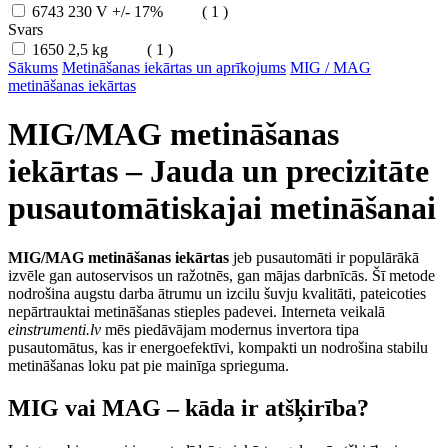
6743
230 V +/- 17%
( 1 )
Svars
1650
2,5 kg
( 1 )
Sākums
Metināšanas iekārtas un aprīkojums
MIG / MAG
metināšanas iekārtas
MIG/MAG metināšanas
iekārtas – Jauda un precizitāte
pusautomātiskajai metināšanai
MIG/MAG metināšanas iekārtas
jeb pusautomāti ir populārākā
izvēle gan autoservisos un ražotnēs, gan mājas darbnīcās. Šī metode
nodrošina augstu darba ātrumu un izcilu šuvju kvalitāti, pateicoties
nepārtrauktai metināšanas stieples padevei. Interneta veikalā
einstrumenti.lv
mēs piedāvājam modernus invertora tipa
pusautomātus, kas ir energoefektīvi, kompakti un nodrošina stabilu
metināšanas loku pat pie mainīga sprieguma.
MIG vai MAG – kāda ir atšķirība?