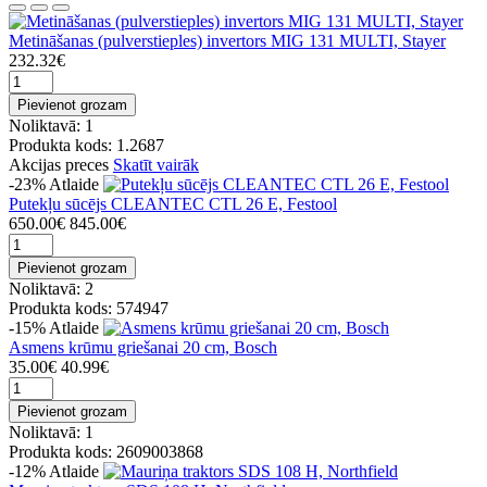
Metināšanas (pulverstieples) invertors MIG 131 MULTI, Stayer
232.32€
Pievienot grozam
Noliktavā: 1
Produkta kods: 1.2687
Akcijas preces
Skatīt vairāk
-23%
Atlaide
Putekļu sūcējs CLEANTEC CTL 26 E, Festool
650.00€
845.00€
Pievienot grozam
Noliktavā: 2
Produkta kods: 574947
-15%
Atlaide
Asmens krūmu griešanai 20 cm, Bosch
35.00€
40.99€
Pievienot grozam
Noliktavā: 1
Produkta kods: 2609003868
-12%
Atlaide