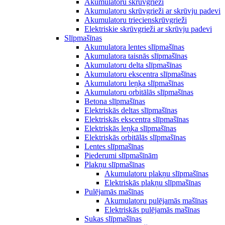
Akumulatoru skrūvgrieži
Akumulatoru skrūvgrieži ar skrūvju padevi
Akumulatoru triecienskrūvgrieži
Elektriskie skrūvgrieži ar skrūvju padevi
Slīpmašīnas
Akumulatora lentes slīpmašīnas
Akumulatora taisnās slīpmašīnas
Akumulatoru delta slīpmašīnas
Akumulatoru ekscentra slīpmašīnas
Akumulatoru leņķa slīpmašīnas
Akumulatoru orbitālās slīpmašīnas
Betona slīpmašīnas
Elektriskās deltas slīpmašīnas
Elektriskās ekscentra slīpmašīnas
Elektriskās leņķa slīpmašīnas
Elektriskās orbitālās slīpmašīnas
Lentes slīpmašīnas
Piederumi slīpmašīnām
Plakņu slīpmašīnas
Akumulatoru plakņu slīpmašīnas
Elektriskās plakņu slīpmašīnas
Pulējamās mašīnas
Akumulatoru pulējamās mašīnas
Elektriskās pulējamās mašīnas
Sukas slīpmašīnas