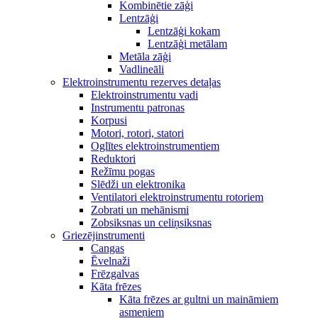
Kombinētie zāģi
Lentzāģi
Lentzāģi kokam
Lentzāģi metālam
Metāla zāģi
Vadlineāli
Elektroinstrumentu rezerves detaļas
Elektroinstrumentu vadi
Instrumentu patronas
Korpusi
Motori, rotori, statori
Oglītes elektroinstrumentiem
Reduktori
Režīmu pogas
Slēdži un elektronika
Ventilatori elektroinstrumentu rotoriem
Zobrati un mehānismi
Zobsiksnas un celiņsiksnas
Griezējinstrumenti
Cangas
Ēvelnaži
Frēzgalvas
Kāta frēzes
Kāta frēzes ar gultni un maināmiem
asmeņiem