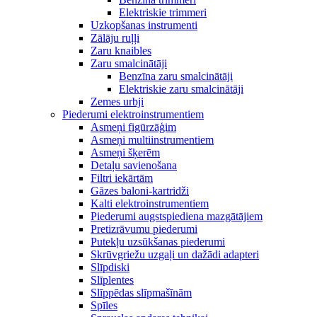
Elektriskie trimmeri
Uzkopšanas instrumenti
Zālāju ruļļi
Zaru knaibles
Zaru smalcinātāji
Benzīna zaru smalcinātāji
Elektriskie zaru smalcinātāji
Zemes urbji
Piederumi elektroinstrumentiem
Asmeņi figūrzāģim
Asmeņi multiinstrumentiem
Asmeņi šķerēm
Detaļu savienošana
Filtri iekārtām
Gāzes baloni-kartridži
Kalti elektroinstrumentiem
Piederumi augstspiediena mazgātājiem
Pretizrāvumu piederumi
Putekļu uzsūkšanas piederumi
Skrūvgriežu uzgaļi un dažādi adapteri
Slīpdiski
Slīplentes
Slīppēdas slīpmašīnām
Spīles