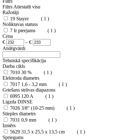
Filtrs
Filtrs
Atiestatīt visu
Ražotāji
19
Stayer
( 1 )
Noliktavas statuss
7
Ir pieejams
( 1 )
Cena
€
–
€
Atslēgvārdi
Tehniskā specifikācija
Darba cikls
7010
30 %
( 1 )
Elektroda diametrs
7017
1,6 - 3,2 mm
( 1 )
Griešans strāvas diapazons
6995
120 A
( 1 )
Ligzda DINSE
7026
3/8" (10-25 mm)
( 1 )
Stieples diametrs
7031
0,9 mm
( 1 )
Izmērs
5629
31,5 x 25,5 x 13,5 cm
( 1 )
Spriegums