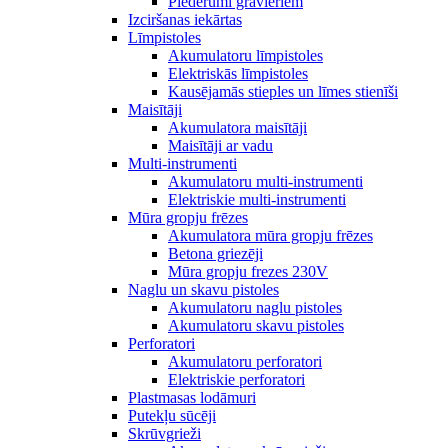
Piederumi gravieriem
Izciršanas iekārtas
Līmpistoles
Akumulatoru līmpistoles
Elektriskās līmpistoles
Kausējamās stieples un līmes stienīši
Maisītāji
Akumulatora maisītāji
Maisītāji ar vadu
Multi-instrumenti
Akumulatoru multi-instrumenti
Elektriskie multi-instrumenti
Mūra gropju frēzes
Akumulatora mūra gropju frēzes
Betona griezēji
Mūra gropju frezes 230V
Naglu un skavu pistoles
Akumulatoru naglu pistoles
Akumulatoru skavu pistoles
Perforatori
Akumulatoru perforatori
Elektriskie perforatori
Plastmasas lodāmuri
Putekļu sūcēji
Skrūvgrieži