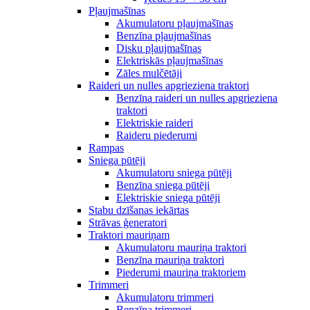
Pļaujmašīnas
Akumulatoru pļaujmašīnas
Benzīna pļaujmašīnas
Disku pļaujmašīnas
Elektriskās pļaujmašīnas
Zāles mulčētāji
Raideri un nulles apgrieziena traktori
Benzīna raideri un nulles apgrieziena
traktori
Elektriskie raideri
Raideru piederumi
Rampas
Sniega pūtēji
Akumulatoru sniega pūtēji
Benzīna sniega pūtēji
Elektriskie sniega pūtēji
Stabu dzīšanas iekārtas
Strāvas ģeneratori
Traktori mauriņam
Akumulatoru mauriņa traktori
Benzīna mauriņa traktori
Piederumi mauriņa traktoriem
Trimmeri
Akumulatoru trimmeri
Benzīna trimmeri