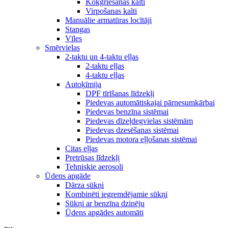
Kokgriešanas kalti
Virpošanas kalti
Manuālie armatūras locītāji
Stangas
Vīles
Smērvielas
2-taktu un 4-taktu eļļas
2-taktu eļļas
4-taktu eļļas
Autoķīmija
DPF tīrīšanas līdzekļi
Piedevas automātiskajai pārnesumkārbai
Piedevas benzīna sistēmai
Piedevas dīzeļdegvielas sistēmām
Piedevas dzesēšanas sistēmai
Piedevas motora eļļošanas sistēmai
Citas eļļas
Pretrūsas līdzekļi
Tehniskie aerosoli
Ūdens apgāde
Dārza sūkņi
Kombinēti iegremdējamie sūkņi
Sūkņi ar benzīna dzinēju
Ūdens apgādes automāti