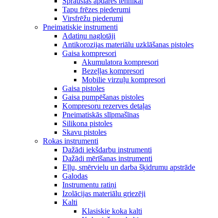
Sprauslas apdares tehnikai
Tapu frēzes piederumi
Virsfrēžu piederumi
Pneimatiskie instrumenti
Adatiņu naglotāji
Antikorozijas materiālu uzklāšanas pistoles
Gaisa kompresori
Akumulatora kompresori
Bezeļļas kompresori
Mobilie virzuļu kompresori
Gaisa pistoles
Gaisa pumpēšanas pistoles
Kompresoru rezerves detaļas
Pneimatiskās slīpmašīnas
Silikona pistoles
Skavu pistoles
Rokas instrumenti
Dažādi iekšdarbu instrumenti
Dažādi mērīšanas instrumenti
Eļļu, smērvielu un darba šķidrumu apstrāde
Galodas
Instrumentu ratiņi
Izolācijas materiālu griezēji
Kalti
Klasiskie koka kalti