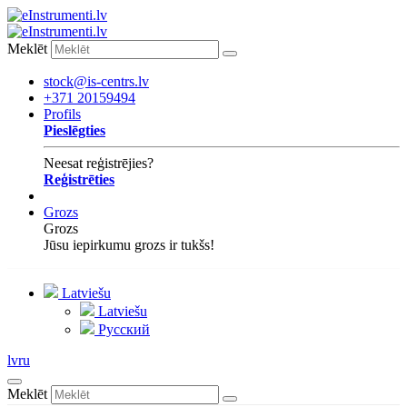
Meklēt
stock@is-centrs.lv
+371 20159494
Profils
Pieslēgties
Neesat reģistrējies?
Reģistrēties
Grozs
Grozs
Jūsu iepirkumu grozs ir tukšs!
Latviešu
Latviešu
Русский
lv
ru
Meklēt