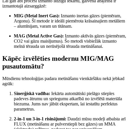
Lai gan abi procesi izmanto līdzīgu iekārtu, galvenā atšķirība ir
izmantotajā aizsarggāzē:
MIG (Metal Inert Gas):
Izmanto inertas gāzes (piemēram,
Argonu). Šī metode ir ideāli piemērota krāsainajiem metāliem
– alumīnijam, varam un titānam.
MAG (Metal Active Gas):
Izmanto aktīvās gāzes (piemēram,
CO2 vai gāzu maisījumus). Šo metodi visbiežāk izmanto
melnā tērauda un nerūsējošā tērauda metināšanai.
Kāpēc izvēlēties modernu MIG/MAG
pusautomātu?
Mūsdienu tehnoloģijas padara metināšanu vienkāršāku nekā jebkad
agrāk:
Sinerģiskā vadība:
Iekārta automātiski pielāgo stieples
padeves ātrumu un spriegumu atkarībā no izvēlētā materiāla
biezuma. Jums nav jābūt ekspertam, lai iestatītu perfektus
parametrus.
2-in-1 un 3-in-1 risinājumi:
Daudzi mūsu modeļi atbalsta arī
FLUX (metināšanu ar pulverstiepli bez gāzes) un MMA