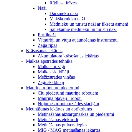
Rādiusa frēzes
Naži
Dārznieku naži
Makšķernieku naži
Mednieku un tūristu naži ar fiksētu asmeni
Saliekamie mednieku un tūristu naži
Profilnaži
Vītņurbji un vītņu atjaunošanas instrumenti
Zāģa ripas
Krāsošanas iekārtas
Akumulatora krāsošanas iekārtas
Malkas apstrādes tehnika
Malkas ripzāģi
Malkas skaldītāji
Mežizstrādes vinčas
Zāģi skaldītāji
Mauriņa roboti un piederumi
Citi piederumi mauriņa robotiem
Mauriņa pļāvēji - roboti
Nojumes robotu uzlādes stacijām
Metināšanas iekārtas un aprīkojums
Metināšanas aizsargmaskas un piederumi
Metināšanas elektrodi
Metināšanas pulverstieples
MIG / MAG metināšanas iekārtas