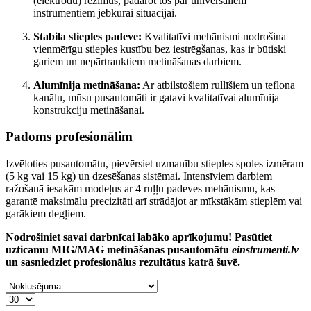
(elektrodu) režīmus, padarot tos par universāliem
instrumentiem jebkurai situācijai.
Stabila stieples padeve:
Kvalitatīvi mehānismi nodrošina
vienmērīgu stieples kustību bez iestrēgšanas, kas ir būtiski
gariem un nepārtrauktiem metināšanas darbiem.
Alumīnija metināšana:
Ar atbilstošiem rullīšiem un teflona
kanālu, mūsu pusautomāti ir gatavi kvalitatīvai alumīnija
konstrukciju metināšanai.
Padoms profesionālim
Izvēloties pusautomātu, pievērsiet uzmanību stieples spoles izmēram
(5 kg vai 15 kg) un dzesēšanas sistēmai. Intensīviem darbiem
ražošanā iesakām modeļus ar 4 ruļļu padeves mehānismu, kas
garantē maksimālu precizitāti arī strādājot ar mīkstākām stieplēm vai
garākiem degļiem.
Nodrošiniet savai darbnīcai labāko aprīkojumu! Pasūtiet
uzticamu MIG/MAG metināšanas pusautomātu
einstrumenti.lv
un sasniedziet profesionālus rezultātus katrā šuvē.