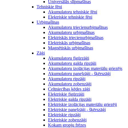
Universālās slīpmašīnas
Tehniskie fēni
Akumulatoru tehniskie fēni
Elektriskie tehniskie fēni
Urbjmašīnas
Akumulatoru triecienurbjmašīnas
Akumulatoru urbjmašīnas
Elektriskās triecienurbjmašīnas
Elektriskās urbjmašīnas
Magnētiskās urbjmašīnas
Zāģi
Akumulatoru figūrzāģi
Akumulatoru galda ripzāģi
Akumulatoru izolācijas materiālu griezējs
Akumulatoru paneļzāģi - šķērszāģi
Akumulatoru ripzāģi
Akumulatoru zobenzāģi
Celtniecības ķēdes zāģi
Elektriskie figūrzāģi
Elektriskie galda ripzāģi
Elektriskie izolācijas materiālu griezēji
Elektriskie paneļzāģi - šķērszāģi
Elektriskie ripzāģi
Elektriskie zobenzāģi
Kokam gropju frēzes