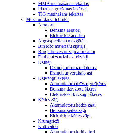
MMA metināšanas iekārtas
Plazmas griešanas iekārtas
TIG metināšans iekārtas
Meža un dārza tehnika
Aeratori
Benzīna aeratori
Elektriskie aeratori
Augstspiediena mazgātāji
Birstošo materiālu sijātāji
Bruģa birstes nezāļu attīrīšanai
Darba aizsardzības līdzekļi
Dzinēji
Dzinēji ar horizontālo asi
Dzinēji ar vertikālo asi
Dzīvžogu šķēres
Akumulatoru dzīvžogu šķēres
Benzīna dzīvžogu šķēres
Elektriskās dzīvžogu šķēres
Ķēdes zāģi
Akumulatoru ķēdes zāģi
Benzīna ķēdes zāģi
Elektriskie ķēdes zāģi
Krūmgrieži
Kultivatori
Akumulatoru kultivatori