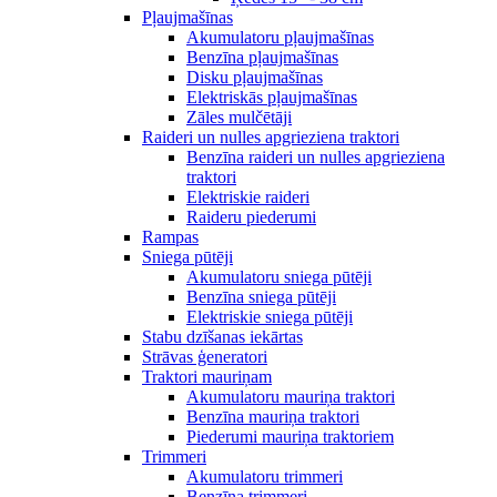
Pļaujmašīnas
Akumulatoru pļaujmašīnas
Benzīna pļaujmašīnas
Disku pļaujmašīnas
Elektriskās pļaujmašīnas
Zāles mulčētāji
Raideri un nulles apgrieziena traktori
Benzīna raideri un nulles apgrieziena
traktori
Elektriskie raideri
Raideru piederumi
Rampas
Sniega pūtēji
Akumulatoru sniega pūtēji
Benzīna sniega pūtēji
Elektriskie sniega pūtēji
Stabu dzīšanas iekārtas
Strāvas ģeneratori
Traktori mauriņam
Akumulatoru mauriņa traktori
Benzīna mauriņa traktori
Piederumi mauriņa traktoriem
Trimmeri
Akumulatoru trimmeri
Benzīna trimmeri