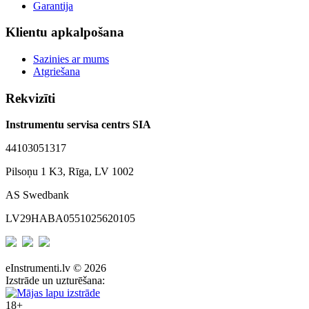
Garantija
Klientu apkalpošana
Sazinies ar mums
Atgriešana
Rekvizīti
Instrumentu servisa centrs SIA
44103051317
Pilsoņu 1 K3, Rīga, LV 1002
AS Swedbank
LV29HABA0551025620105
eInstrumenti.lv © 2026
Izstrāde un uzturēšana:
18+