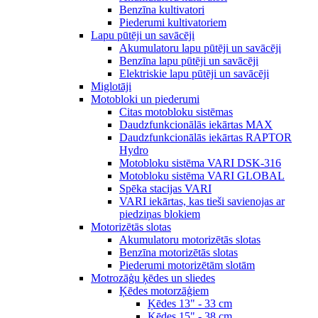
Benzīna kultivatori
Piederumi kultivatoriem
Lapu pūtēji un savācēji
Akumulatoru lapu pūtēji un savācēji
Benzīna lapu pūtēji un savācēji
Elektriskie lapu pūtēji un savācēji
Miglotāji
Motobloki un piederumi
Citas motobloku sistēmas
Daudzfunkcionālās iekārtas MAX
Daudzfunkcionālās iekārtas RAPTOR
Hydro
Motobloku sistēma VARI DSK-316
Motobloku sistēma VARI GLOBAL
Spēka stacijas VARI
VARI iekārtas, kas tieši savienojas ar
piedziņas blokiem
Motorizētās slotas
Akumulatoru motorizētās slotas
Benzīna motorizētās slotas
Piederumi motorizētām slotām
Motrozāģu ķēdes un sliedes
Ķēdes motorzāģiem
Ķēdes 13" - 33 cm
Ķēdes 15" - 38 cm