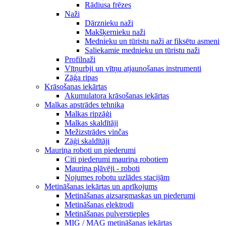
Rādiusa frēzes
Naži
Dārznieku naži
Makšķernieku naži
Mednieku un tūristu naži ar fiksētu asmeni
Saliekamie mednieku un tūristu naži
Profilnaži
Vītņurbji un vītņu atjaunošanas instrumenti
Zāģa ripas
Krāsošanas iekārtas
Akumulatora krāsošanas iekārtas
Malkas apstrādes tehnika
Malkas ripzāģi
Malkas skaldītāji
Mežizstrādes vinčas
Zāģi skaldītāji
Mauriņa roboti un piederumi
Citi piederumi mauriņa robotiem
Mauriņa pļāvēji - roboti
Nojumes robotu uzlādes stacijām
Metināšanas iekārtas un aprīkojums
Metināšanas aizsargmaskas un piederumi
Metināšanas elektrodi
Metināšanas pulverstieples
MIG / MAG metināšanas iekārtas