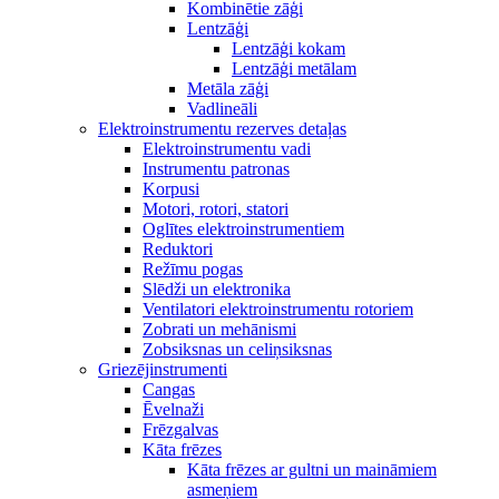
Kombinētie zāģi
Lentzāģi
Lentzāģi kokam
Lentzāģi metālam
Metāla zāģi
Vadlineāli
Elektroinstrumentu rezerves detaļas
Elektroinstrumentu vadi
Instrumentu patronas
Korpusi
Motori, rotori, statori
Oglītes elektroinstrumentiem
Reduktori
Režīmu pogas
Slēdži un elektronika
Ventilatori elektroinstrumentu rotoriem
Zobrati un mehānismi
Zobsiksnas un celiņsiksnas
Griezējinstrumenti
Cangas
Ēvelnaži
Frēzgalvas
Kāta frēzes
Kāta frēzes ar gultni un maināmiem
asmeņiem