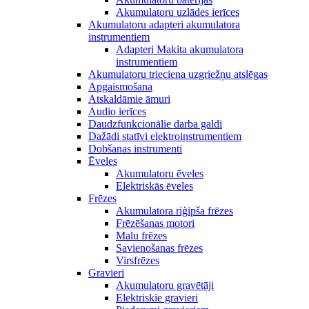
Akumulatoru uzlādes ierīces
Akumulatoru adapteri akumulatora
instrumentiem
Adapteri Makita akumulatora
instrumentiem
Akumulatoru trieciena uzgriežņu atslēgas
Apgaismošana
Atskaldāmie āmuri
Audio ierīces
Daudzfunkcionālie darba galdi
Dažādi statīvi elektroinstrumentiem
Dobšanas instrumenti
Ēveles
Akumulatoru ēveles
Elektriskās ēveles
Frēzes
Akumulatora riģipša frēzes
Frēzēšanas motori
Malu frēzes
Savienošanas frēzes
Virsfrēzes
Gravieri
Akumulatoru gravētāji
Elektriskie gravieri