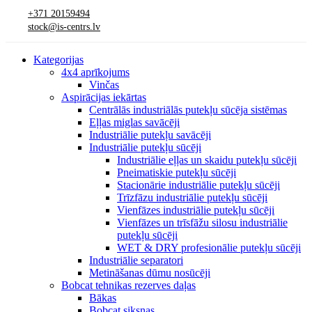
+371 20159494
stock@is-centrs.lv
Kategorijas
4x4 aprīkojums
Vinčas
Aspirācijas iekārtas
Centrālās industriālās putekļu sūcēja sistēmas
Eļļas miglas savācēji
Industriālie putekļu savācēji
Industriālie putekļu sūcēji
Industriālie eļļas un skaidu putekļu sūcēji
Pneimatiskie putekļu sūcēji
Stacionārie industriālie putekļu sūcēji
Trīzfāzu industriālie putekļu sūcēji
Vienfāzes industriālie putekļu sūcēji
Vienfāzes un trīsfāžu silosu industriālie
putekļu sūcēji
WET & DRY profesionālie putekļu sūcēji
Industriālie separatori
Metināšanas dūmu nosūcēji
Bobcat tehnikas rezerves daļas
Bākas
Bobcat siksnas