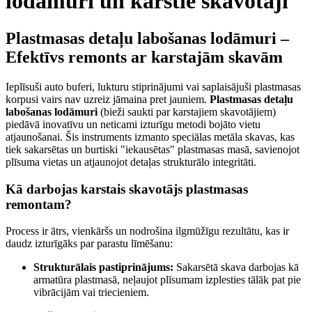
lodāmuri un karstie skavotāji
Plastmasas detaļu labošanas lodāmuri –
Efektīvs remonts ar karstajām skavām
Ieplīsuši auto buferi, lukturu stiprinājumi vai saplaisājuši plastmasas
korpusi vairs nav uzreiz jāmaina pret jauniem.
Plastmasas detaļu
labošanas lodāmuri
(bieži saukti par karstajiem skavotājiem)
piedāvā inovatīvu un neticami izturīgu metodi bojāto vietu
atjaunošanai. Šis instruments izmanto speciālas metāla skavas, kas
tiek sakarsētas un burtiski "iekausētas" plastmasas masā, savienojot
plīsuma vietas un atjaunojot detaļas strukturālo integritāti.
Kā darbojas karstais skavotājs plastmasas
remontam?
Process ir ātrs, vienkāršs un nodrošina ilgmūžīgu rezultātu, kas ir
daudz izturīgāks par parastu līmēšanu:
Strukturālais pastiprinājums:
Sakarsētā skava darbojas kā
armatūra plastmasā, neļaujot plīsumam izplesties tālāk pat pie
vibrācijām vai triecieniem.