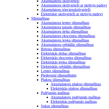
Akumulatoru skrūvgrieži
Akumulatoru skrūvgrieži ar skrūvju padevi
Akumulatoru triecienskrūvgrieži
Elektriskie skrūvgrieži ar skrūvju padevi
Slīpmašīnas
Akumulatora lentes slīpmašīnas
Akumulatora taisnās slīpmašīnas
Akumulatoru delta slīpmašīnas
Akumulatoru ekscentra slīpmašīnas
Akumulatoru leņķa slīpmašīnas
Akumulatoru orbitālās slīpmašīnas
Betona slīpmašīnas
Elektriskās deltas slīpmašīnas
Elektriskās ekscentra slīpmašīnas
Elektriskās leņķa slīpmašīnas
Elektriskās orbitālās slīpmašīnas
Lentes slīpmašīnas
Piederumi slīpmašīnām
Plakņu slīpmašīnas
Akumulatoru plakņu slīpmašīnas
Elektriskās plakņu slīpmašīnas
Pulējamās mašīnas
Akumulatoru pulējamās mašīnas
Elektriskās pulējamās mašīnas
Sukas slīpmašīnas