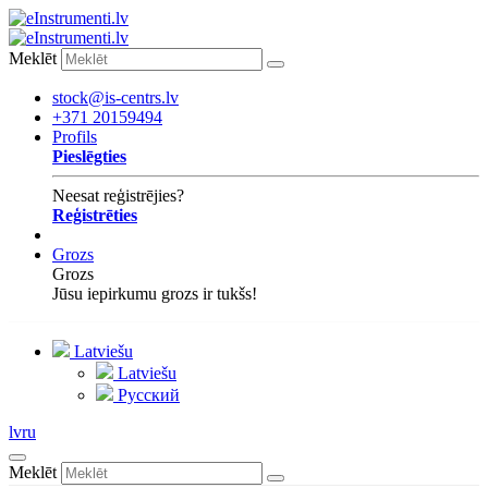
Meklēt
stock@is-centrs.lv
+371 20159494
Profils
Pieslēgties
Neesat reģistrējies?
Reģistrēties
Grozs
Grozs
Jūsu iepirkumu grozs ir tukšs!
Latviešu
Latviešu
Русский
lv
ru
Meklēt