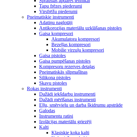
Sprauslas apdares tehnikai
Tapu frēzes piederumi
Virsfrēžu piederumi
Pneimatiskie instrumenti
Adatiņu naglotāji
Antikorozijas materiālu uzklāšanas pistoles
Gaisa kompresori
Akumulatora kompresori
Bezeļļas kompresori
Mobilie virzuļu kompresori
Gaisa pistoles
Gaisa pumpēšanas pistoles
Kompresoru rezerves detaļas
Pneimatiskās slīpmašīnas
Silikona pistoles
Skavu pistoles
Rokas instrumenti
Dažādi iekšdarbu instrumenti
Dažādi mērīšanas instrumenti
Eļļu, smērvielu un darba šķidrumu apstrāde
Galodas
Instrumentu ratiņi
Izolācijas materiālu griezēji
Kalti
Klasiskie koka kalti