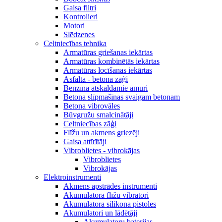
Gaisa filtri
Kontrolieri
Motori
Slēdzenes
Celtniecības tehnika
Armatūras griešanas iekārtas
Armatūras kombinētās iekārtas
Armatūras locīšanas iekārtas
Asfalta - betona zāģi
Benzīna atskaldāmie āmuri
Betona slīpmašīnas svaigam betonam
Betona vibrovāles
Būvgružu smalcinātāji
Celtniecības zāģi
Flīžu un akmens griezēji
Gaisa attīrītāji
Vibroblietes - vibrokājas
Vibroblietes
Vibrokājas
Elektroinstrumenti
Akmens apstrādes instrumenti
Akumulatora flīžu vibratori
Akumulatora silikona pistoles
Akumulatori un lādētāji
Akumulatoru baterijas