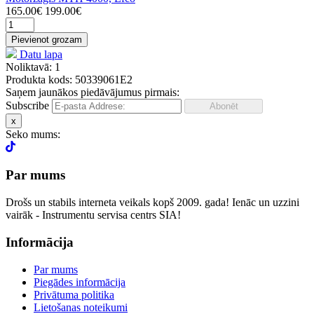
165.00€
199.00€
Pievienot grozam
Datu lapa
Noliktavā: 1
Produkta kods: 50339061E2
Saņem jaunākos piedāvājumus pirmais:
Subscribe
x
Seko mums:
Par mums
Drošs un stabils interneta veikals kopš 2009. gada! Ienāc un uzzini
vairāk - Instrumentu servisa centrs SIA!
Informācija
Par mums
Piegādes informācija
Privātuma politika
Lietošanas noteikumi