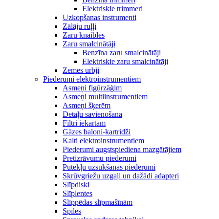
Elektriskie trimmeri
Uzkopšanas instrumenti
Zālāju ruļļi
Zaru knaibles
Zaru smalcinātāji
Benzīna zaru smalcinātāji
Elektriskie zaru smalcinātāji
Zemes urbji
Piederumi elektroinstrumentiem
Asmeņi figūrzāģim
Asmeņi multiinstrumentiem
Asmeņi šķerēm
Detaļu savienošana
Filtri iekārtām
Gāzes baloni-kartridži
Kalti elektroinstrumentiem
Piederumi augstspiediena mazgātājiem
Pretizrāvumu piederumi
Putekļu uzsūkšanas piederumi
Skrūvgriežu uzgaļi un dažādi adapteri
Slīpdiski
Slīplentes
Slīppēdas slīpmašīnām
Spīles