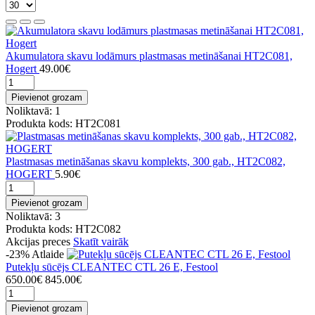
Akumulatora skavu lodāmurs plastmasas metināšanai HT2C081,
Hogert
49.00€
Pievienot grozam
Noliktavā: 1
Produkta kods: HT2C081
Plastmasas metināšanas skavu komplekts, 300 gab., HT2C082,
HOGERT
5.90€
Pievienot grozam
Noliktavā: 3
Produkta kods: HT2C082
Akcijas preces
Skatīt vairāk
-23%
Atlaide
Putekļu sūcējs CLEANTEC CTL 26 E, Festool
650.00€
845.00€
Pievienot grozam