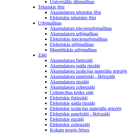
Universālās slīpmašīnas
Tehniskie fēni
Akumulatoru tehniskie fēni
Elektriskie tehniskie fēni
Urbjmašīnas
Akumulatoru triecienurbjmašīnas
Akumulatoru urbjmašīnas
Elektriskās triecienurbjmašīnas
Elektriskās urbjmašīnas
Magnētiskās urbjmašīnas
Zāģi
Akumulatoru figūrzāģi
Akumulatoru galda ripzāģi
Akumulatoru izolācijas materiālu griezējs
Akumulatoru paneļzāģi - šķērszāģi
Akumulatoru ripzāģi
Akumulatoru zobenzāģi
Celtniecības ķēdes zāģi
Elektriskie figūrzāģi
Elektriskie galda ripzāģi
Elektriskie izolācijas materiālu griezēji
Elektriskie paneļzāģi - šķērszāģi
Elektriskie ripzāģi
Elektriskie zobenzāģi
Kokam gropju frēzes