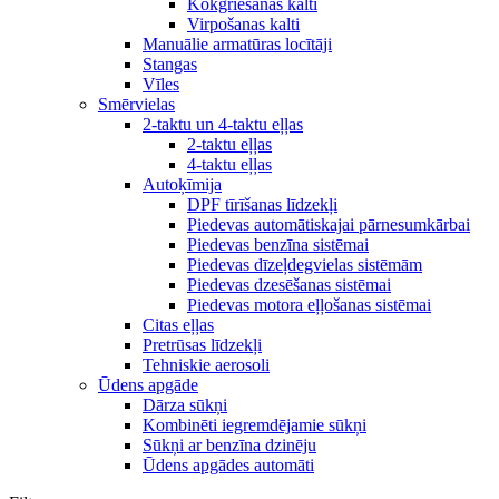
Kokgriešanas kalti
Virpošanas kalti
Manuālie armatūras locītāji
Stangas
Vīles
Smērvielas
2-taktu un 4-taktu eļļas
2-taktu eļļas
4-taktu eļļas
Autoķīmija
DPF tīrīšanas līdzekļi
Piedevas automātiskajai pārnesumkārbai
Piedevas benzīna sistēmai
Piedevas dīzeļdegvielas sistēmām
Piedevas dzesēšanas sistēmai
Piedevas motora eļļošanas sistēmai
Citas eļļas
Pretrūsas līdzekļi
Tehniskie aerosoli
Ūdens apgāde
Dārza sūkņi
Kombinēti iegremdējamie sūkņi
Sūkņi ar benzīna dzinēju
Ūdens apgādes automāti