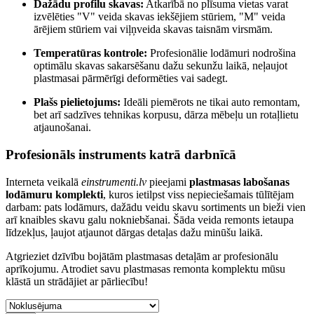
Dažādu profilu skavas:
Atkarībā no plīsuma vietas varat
izvēlēties "V" veida skavas iekšējiem stūriem, "M" veida
ārējiem stūriem vai viļņveida skavas taisnām virsmām.
Temperatūras kontrole:
Profesionālie lodāmuri nodrošina
optimālu skavas sakarsēšanu dažu sekunžu laikā, neļaujot
plastmasai pārmērīgi deformēties vai sadegt.
Plašs pielietojums:
Ideāli piemērots ne tikai auto remontam,
bet arī sadzīves tehnikas korpusu, dārza mēbeļu un rotaļlietu
atjaunošanai.
Profesionāls instruments katrā darbnīcā
Interneta veikalā
einstrumenti.lv
pieejami
plastmasas labošanas
lodāmuru komplekti
, kuros ietilpst viss nepieciešamais tūlītējam
darbam: pats lodāmurs, dažādu veidu skavu sortiments un bieži vien
arī knaibles skavu galu nokniebšanai. Šāda veida remonts ietaupa
līdzekļus, ļaujot atjaunot dārgas detaļas dažu minūšu laikā.
Atgrieziet dzīvību bojātām plastmasas detaļām ar profesionālu
aprīkojumu. Atrodiet savu plastmasas remonta komplektu mūsu
klāstā un strādājiet ar pārliecību!