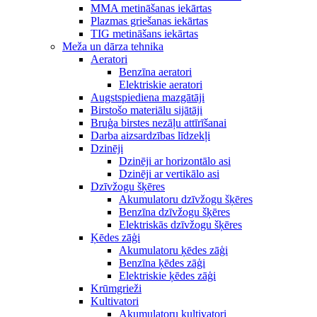
MMA metināšanas iekārtas
Plazmas griešanas iekārtas
TIG metināšans iekārtas
Meža un dārza tehnika
Aeratori
Benzīna aeratori
Elektriskie aeratori
Augstspiediena mazgātāji
Birstošo materiālu sijātāji
Bruģa birstes nezāļu attīrīšanai
Darba aizsardzības līdzekļi
Dzinēji
Dzinēji ar horizontālo asi
Dzinēji ar vertikālo asi
Dzīvžogu šķēres
Akumulatoru dzīvžogu šķēres
Benzīna dzīvžogu šķēres
Elektriskās dzīvžogu šķēres
Ķēdes zāģi
Akumulatoru ķēdes zāģi
Benzīna ķēdes zāģi
Elektriskie ķēdes zāģi
Krūmgrieži
Kultivatori
Akumulatoru kultivatori