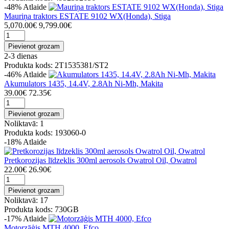
-48%
Atlaide
Mauriņa traktors ESTATE 9102 WX(Honda), Stiga
5,070.00€
9,799.00€
Pievienot grozam
2-3 dienas
Produkta kods: 2T1535381/ST2
-46%
Atlaide
Akumulators 1435, 14.4V, 2.8Ah Ni-Mh, Makita
39.00€
72.35€
Pievienot grozam
Noliktavā: 1
Produkta kods: 193060-0
-18%
Atlaide
Pretkorozijas līdzeklis 300ml aerosols Owatrol Oil, Owatrol
22.00€
26.90€
Pievienot grozam
Noliktavā: 17
Produkta kods: 730GB
-17%
Atlaide
Motorzāģis MTH 4000, Efco