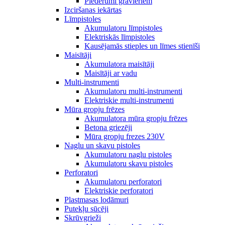
Piederumi gravieriem
Izciršanas iekārtas
Līmpistoles
Akumulatoru līmpistoles
Elektriskās līmpistoles
Kausējamās stieples un līmes stienīši
Maisītāji
Akumulatora maisītāji
Maisītāji ar vadu
Multi-instrumenti
Akumulatoru multi-instrumenti
Elektriskie multi-instrumenti
Mūra gropju frēzes
Akumulatora mūra gropju frēzes
Betona griezēji
Mūra gropju frezes 230V
Naglu un skavu pistoles
Akumulatoru naglu pistoles
Akumulatoru skavu pistoles
Perforatori
Akumulatoru perforatori
Elektriskie perforatori
Plastmasas lodāmuri
Putekļu sūcēji
Skrūvgrieži