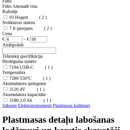
Filtrs
Filtrs
Atiestatīt visu
Ražotāji
93
Hogert
( 2 )
Noliktavas statuss
7
Ir pieejams
( 2 )
Cena
€
–
€
Atslēgvārdi
Tehniskā specifikācija
Pieslēguma izmērs
7194
USB-C
( 1 )
Temperatūra
7289
550°C
( 1 )
Akumulatora spriegums
3120
4V
( 1 )
Akumulatora kapacitāte
3180
2.0 Ah
( 1 )
Sākums
Elektroinstrumenti
Plastmasas lodāmuri
Plastmasas detaļu labošanas