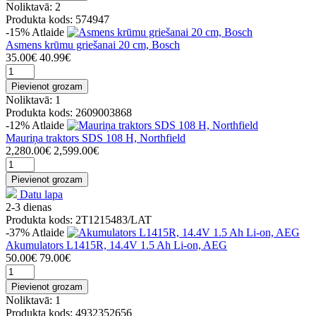
Noliktavā: 2
Produkta kods: 574947
-15%
Atlaide
Asmens krūmu griešanai 20 cm, Bosch
35.00€
40.99€
Pievienot grozam
Noliktavā: 1
Produkta kods: 2609003868
-12%
Atlaide
Mauriņa traktors SDS 108 H, Northfield
2,280.00€
2,599.00€
Pievienot grozam
Datu lapa
2-3 dienas
Produkta kods: 2T1215483/LAT
-37%
Atlaide
Akumulators L1415R, 14.4V 1.5 Ah Li-on, AEG
50.00€
79.00€
Pievienot grozam
Noliktavā: 1
Produkta kods: 4932352656